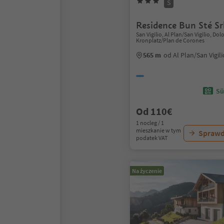
S
Residence Bun Sté Sr
San Vigilio, Al Plan/San Vigilio, Do
Kronplatz/Plan de Corones
565 m
od Al Plan/San Vigil
Sü
Od 110€
1 nocleg / 1
mieszkanie w tym
Sprawd
podatek VAT
Na życzenie