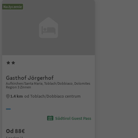
Na życzenie
Gasthof Jörgerhof
Aufkirchen/Santa Maria, Toblach/Dobbiaco, Dolomites
Region 3 Zinnen
1.4 km
od Toblach/Dobbiaco centrum
Südtirol Guest Pass
Od 88€
1 nocleg / 1