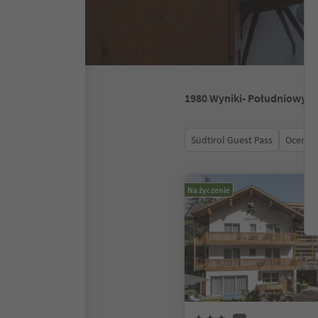
1980
Wyniki
- Południowy T
Südtirol Guest Pass
Ocena
Na życzenie