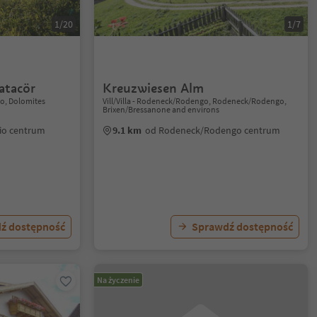
1/20
1/7
atacör
Kreuzwiesen Alm
io, Dolomites
Vill/Villa - Rodeneck/Rodengo, Rodeneck/Rodengo,
Brixen/Bressanone and environs
lio centrum
9.1 km
od Rodeneck/Rodengo centrum
ź dostępność
Sprawdź dostępność
Na życzenie