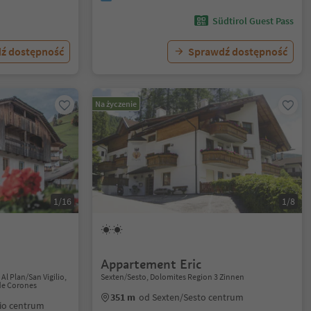
Südtirol Guest Pass
ź dostępność
Sprawdź dostępność
Na życzenie
1/16
1/8
Appartement Eric
Al Plan/San Vigilio,
Sexten/Sesto, Dolomites Region 3 Zinnen
de Corones
351 m
od Sexten/Sesto centrum
lio centrum