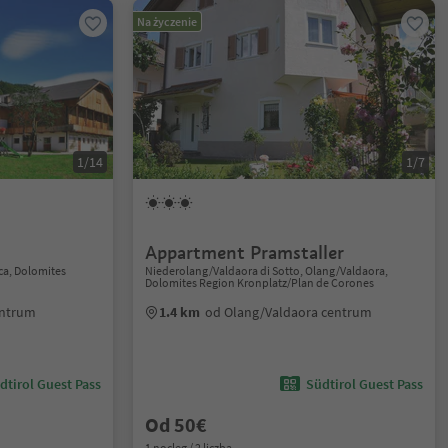
Na życzenie
1/14
1/7
Appartment Pramstaller
ca, Dolomites
Niederolang/Valdaora di Sotto, Olang/Valdaora,
Dolomites Region Kronplatz/Plan de Corones
entrum
1.4 km
od Olang/Valdaora centrum
dtirol Guest Pass
Südtirol Guest Pass
Od 50€
1 nocleg / 2 liczba