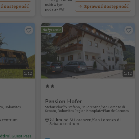
osób w tym
ź dostępność
Sprawdź dostępność
podatek VAT
Na życzenie
1/12
1/12
Pension Hofer
co, Dolomites
Stefansdorf/S.Stefano, St.Lorenzen/San Lorenzo di
Sebato, Dolomites Region Kronplatz/Plan de Corones
o centrum
2.1 km
od St.Lorenzen/San Lorenzo di
Sebato centrum
dtirol Guest Pass