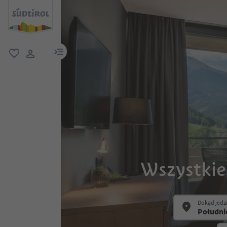
link menu
ulubione
link użytkownika
Wszystkie
Dokąd jedz