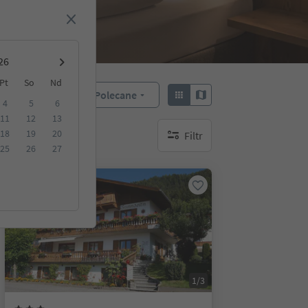
Pt
So
Nd
Polecane
Sortuj według:
4
5
6
11
12
13
18
19
20
Filtr
brak aktywnych filtrów
25
26
27
Na życzenie
1/3