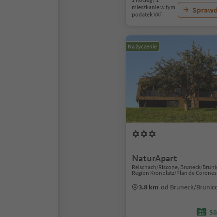
mieszkanie w tym
Sprawd
podatek VAT
Na życzenie
NaturApart
Reischach/Riscone, Bruneck/Bruni
Region Kronplatz/Plan de Corones
3.8 km
od Bruneck/Brunic
Sü