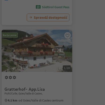
Südtirol Guest Pass
Sprawdź dostępność
Na życzenie
1/28
Gratterhof- App.Lisa
Pichl/Colle, Gsies/Valle di Casies,
4.1 km
od Gsies/Valle di Casies centrum