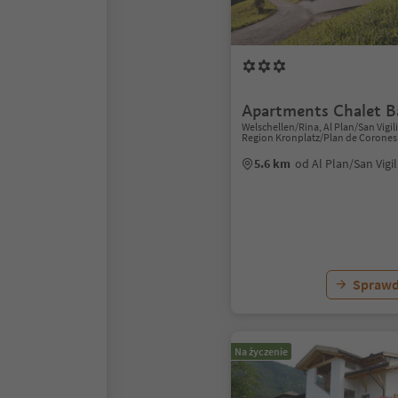
Apartments Chalet B
Welschellen/Rina, Al Plan/San Vigil
Region Kronplatz/Plan de Corones
5.6 km
od Al Plan/San Vigi
Sprawd
Na życzenie