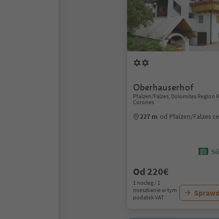
Oberhauserhof
Pfalzen/Falzes, Dolomites Region 
Corones
227 m
od Pfalzen/Falzes c
Sü
Od 220€
1 nocleg / 1
mieszkanie w tym
Sprawd
podatek VAT