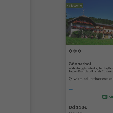
Na życzenie
Gönnerhof
Wielenberg/Montevila, Percha/Per
Region Kronplatz/Plan de Corones
1.2 km
od Percha/Perca c
Sü
Od 110€
1 nocleg / 1