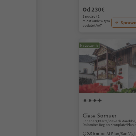
Od 230€
1 nocleg / 1
mieszkanie w tym
Sprawd
podatek VAT
Na życzenie
Ciasa Somuer
Enneberg Pfarre/Pieve di Marebbe, 
Dolomites Region Kronplatz/Plan 
2.5 km
od Al Plan/San Vigi