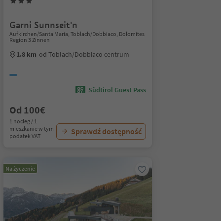
Garni Sunnseit'n
Aufkirchen/Santa Maria, Toblach/Dobbiaco, Dolomites
Region 3 Zinnen
1.8 km
od Toblach/Dobbiaco centrum
Südtirol Guest Pass
Od 100€
1 nocleg / 1
mieszkanie w tym
Sprawdź dostępność
podatek VAT
Na życzenie