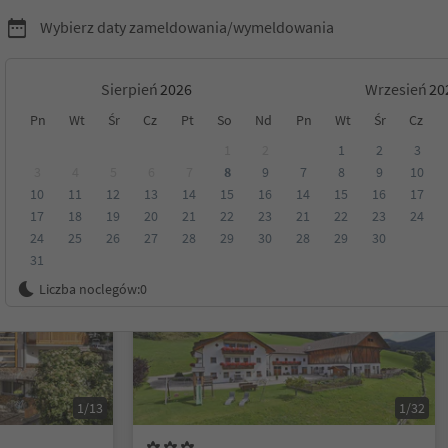
Wybierz daty zameldowania/wymeldowania
Sierpień
Wrzesień
Pn
Wt
Śr
Cz
Pt
So
Nd
Pn
Wt
Śr
Cz
yrol
1
2
1
2
3
3
4
5
6
7
8
9
7
8
9
10
10
11
12
13
14
15
16
14
15
16
17
Kategoria
Opcje wyżywienia
Ekologiczne zakwaterowanie
17
18
19
20
21
22
23
21
22
23
24
24
25
26
27
28
29
30
28
29
30
31
Na życzenie
Liczba noclegów:
0
1/13
1/32