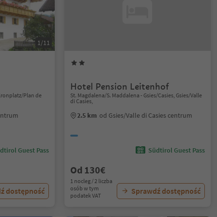
1/11
Hotel Pension Leitenhof
Kronplatz/Plan de
St. Magdalena/S. Maddalena - Gsies/Casies, Gsies/Valle
di Casies,
entrum
2.5 km
od Gsies/Valle di Casies centrum
dtirol Guest Pass
Südtirol Guest Pass
Od 130€
1 nocleg / 2 liczba
osób w tym
ź dostępność
Sprawdź dostępność
podatek VAT