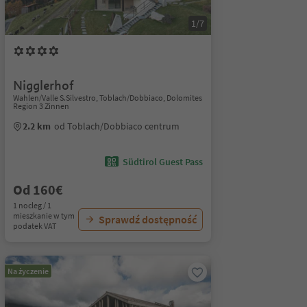
1/7
Nigglerhof
Wahlen/Valle S.Silvestro, Toblach/Dobbiaco, Dolomites
Region 3 Zinnen
2.2 km
od Toblach/Dobbiaco centrum
Südtirol Guest Pass
Od 160€
1 nocleg / 1
mieszkanie w tym
Sprawdź dostępność
podatek VAT
Na życzenie