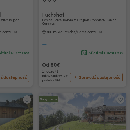
l
Fuchshof
lomites Region
Percha/Perca, Dolomites Region Kronplatz/Plan de
Corones
io centrum
306 m
od Percha/Perca centrum
dtirol Guest Pass
Südtirol Guest Pass
Od 80€
1 nocleg / 1
mieszkanie w tym
ź dostępność
Sprawdź dostępność
podatek VAT
Na życzenie