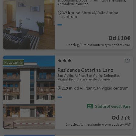
St. Johann/S. Giovanni, Ahrntal/Valle Aurina,
Ahrntal/Valle Aurina
3.7 km
od Ahrntal/Valle Aurina
centrum
Od 110€
1 nocleg / 1 mieszkanie w tym podatek VAT
Na życzenie
Residence Catarina Lanz
San Vigilio, Al Plan/San Vigilio, Dolomites
Region Kronplatz/Plan de Corones
219 m
od Al Plan/San Vigilio centrum
Südtirol Guest Pass
Od 77€
1 nocleg / 1 mieszkanie w tym podatek VAT