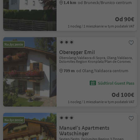
1.4 km
od Bruneck/Brunico centrum
Od 90€
1 nocleg / 1 mieszkanie w tym podatek VAT
Na życzenie
Oberegger Emil
Oberolang/Valdaora di Sopra, Olang/Valdaora,
Dolomites Region Kronplatz/Plan de Corones
709 m
od Olang/Valdaora centrum
Südtirol Guest Pass
Od 100€
1 nocleg / 1 mieszkanie w tym podatek VAT
Na życzenie
Manuel's Apartments
Watschinger
Sexten/Sesto, Dolomites Region 3 Zinnen