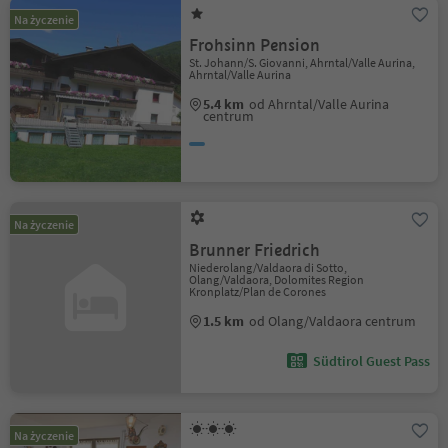
Na życzenie
Frohsinn Pension
St. Johann/S. Giovanni, Ahrntal/Valle Aurina,
Ahrntal/Valle Aurina
5.4 km
od Ahrntal/Valle Aurina
centrum
Na życzenie
Brunner Friedrich
Niederolang/Valdaora di Sotto,
Olang/Valdaora, Dolomites Region
Kronplatz/Plan de Corones
1.5 km
od Olang/Valdaora centrum
Südtirol Guest Pass
Na życzenie