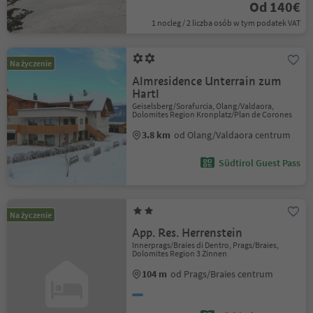
Od 140€
1 nocleg / 2 liczba osób w tym podatek VAT
Na życzenie
Almresidence Unterrain zum
Hartl
Geiselsberg/Sorafurcia, Olang/Valdaora,
Dolomites Region Kronplatz/Plan de Corones
3.8 km
od Olang/Valdaora centrum
Südtirol Guest Pass
Na życzenie
App. Res. Herrenstein
Innerprags/Braies di Dentro, Prags/Braies,
Dolomites Region 3 Zinnen
104 m
od Prags/Braies centrum