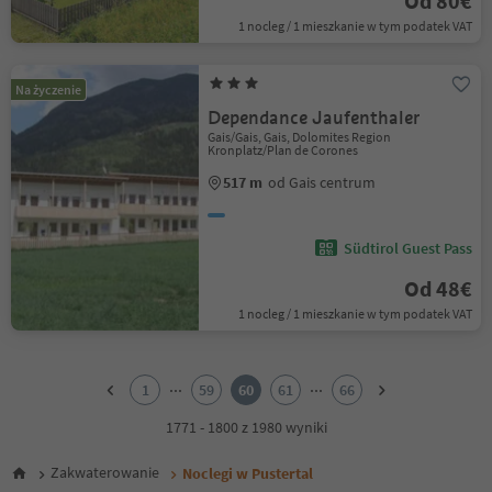
Od 80€
1 nocleg / 1 mieszkanie w tym podatek VAT
Na życzenie
Dependance Jaufenthaler
Gais/Gais, Gais, Dolomites Region
Kronplatz/Plan de Corones
517 m
od Gais centrum
Südtirol Guest Pass
Od 48€
1 nocleg / 1 mieszkanie w tym podatek VAT
1
2
...
...
1
59
60
61
66
3
4
1771 - 1800 z 1980 wyniki
5
6
Zakwaterowanie
Noclegi w Pustertal
7