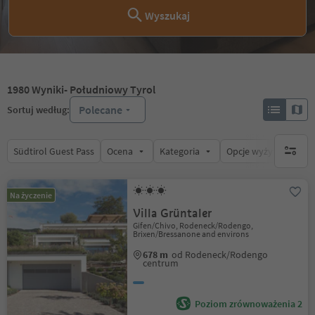
Wyszukaj
1980
Wyniki
- Południowy Tyrol
Polecane
Sortuj według:
Südtirol Guest Pass
Ocena
Kategoria
Opcje wyżywienia
brak ak
Na życzenie
Villa Grüntaler
Gifen/Chivo, Rodeneck/Rodengo,
Brixen/Bressanone and environs
678 m
od Rodeneck/Rodengo
centrum
Poziom zrównoważenia 2