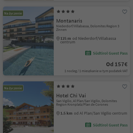
Na życzenie
Montanaris
Niederdorf/Villabassa, Dolomites Region 3
Zinnen
125 m
od Niederdorf/Villabassa
centrum
Südtirol Guest Pass
Od 157€
1 nocleg / 1 mieszkanie w tym podatek VAT
Na życzenie
Hotel Chi Vai
San Vigilio, Al Plan/San Vigilio, Dolomites
Region Kronplatz/Plan de Corones
1.5 km
od Al Plan/San Vigilio centrum
Südtirol Guest Pass