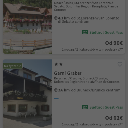
Onach/Onies, St.Lorenzen/San Lorenzo di
Sebato, Dolomites Region Kronplatz/Plan de
Corones
4.3 km
od St.Lorenzen/San Lorenzo
di Sebato centrum
Südtirol Guest Pass
Od 90€
1 nocleg / 2 liczba osób w tym podatek VAT
Na życzenie
Garni Graber
Reischach/Riscone, Bruneck/Brunico,
Dolomites Region Kronplatz/Plan de Corones
2.6 km
od Bruneck/Brunico centrum
Südtirol Guest Pass
Od 62€
1 nocleg / 2 liczba osób w tym podatek VAT