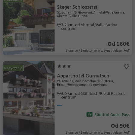
Steger Schlosserei
St. Johann/S. Giovanni, Ahrntal/Valle Aurina,
Ahrntal/Valle Aurina
3.2 km
od Ahrntal/Valle Aurina
centrum
Od 160€
1 nocleg / 1 mieszkanie w tym podatek VAT
Na życzenie
Apparthotel Gurnatsch
Vals/Valles, Mühlbach/Rio di Pusteria,
Brixen/Bressanone and environs
6.0 km
od Mühlbach/Rio di Pusteria
centrum
Südtirol Guest Pass
Od 90€
1 nocleg / 1 mieszkanie w tym podatek VAT