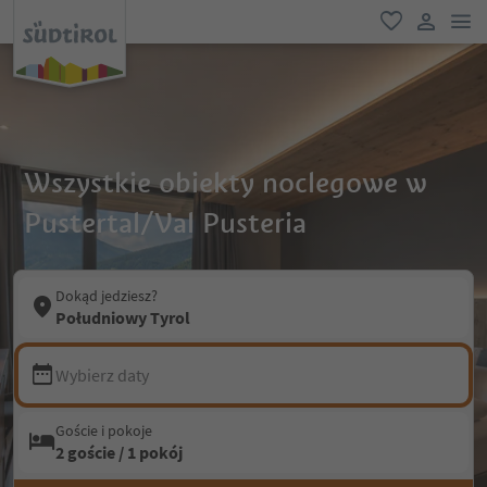
lin
ulubione
link uży
Wszystkie obiekty noclegowe w
Pustertal/Val Pusteria
Dokąd jedziesz?
Południowy Tyrol
Wybierz daty
Goście i pokoje
2 goście / 1 pokój