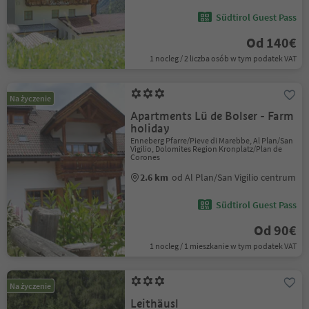
Südtirol Guest Pass
Od 140€
1 nocleg / 2 liczba osób w tym podatek VAT
Na życzenie
Apartments Lü de Bolser - Farm
holiday
Enneberg Pfarre/Pieve di Marebbe, Al Plan/San
Vigilio, Dolomites Region Kronplatz/Plan de
Corones
2.6 km
od Al Plan/San Vigilio centrum
Südtirol Guest Pass
Od 90€
1 nocleg / 1 mieszkanie w tym podatek VAT
Na życzenie
Leithäusl