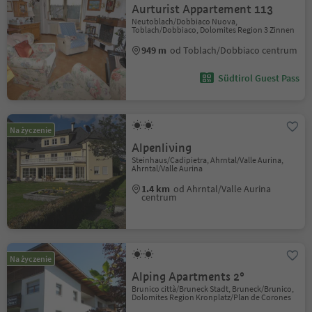
Aurturist Appartement 113
Neutoblach/Dobbiaco Nuova,
Toblach/Dobbiaco, Dolomites Region 3 Zinnen
949 m
od Toblach/Dobbiaco centrum
Südtirol Guest Pass
Na życzenie
Alpenliving
Steinhaus/Cadipietra, Ahrntal/Valle Aurina,
Ahrntal/Valle Aurina
1.4 km
od Ahrntal/Valle Aurina
centrum
Na życzenie
Alping Apartments 2°
Brunico città/Bruneck Stadt, Bruneck/Brunico,
Dolomites Region Kronplatz/Plan de Corones