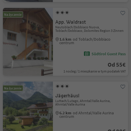
Na życzenie
App. Waldrast
Neutoblach/Dobbiaco Nuova,
Toblach/Dobbiaco, Dolomites Region 3 Zinnen
1.6 km
od Toblach/Dobbiaco
centrum
Südtirol Guest Pass
Od 55€
1 nocleg / 1 mieszkanie w tym podatek VAT
Na życzenie
Jägerhäusl
Luttach/Lutago, Ahrntal/Valle Aurina,
Ahrntal/Valle Aurina
6.2 km
od Ahrntal/Valle Aurina
centrum