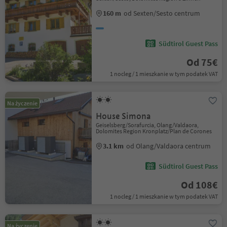
160 m
od Sexten/Sesto centrum
Südtirol Guest Pass
Od 75€
1 nocleg / 1 mieszkanie w tym podatek VAT
Na życzenie
House Simona
Geiselsberg/Sorafurcia, Olang/Valdaora,
Dolomites Region Kronplatz/Plan de Corones
3.1 km
od Olang/Valdaora centrum
Südtirol Guest Pass
Od 108€
1 nocleg / 1 mieszkanie w tym podatek VAT
Na życzenie