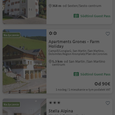
368 m
od Sexten/Sesto centrum
Südtirol Guest Pass
Na życzenie
Apartments Grones - Farm
Holiday
Campill/Longiarù, San Martin /San Martino,
Dolomites Region Kronplatz/Plan de Corones
5.3 km
od San Martin /San Martino
centrum
Südtirol Guest Pass
Od 90€
1 nocleg / 1 mieszkanie w tym podatek VAT
Na życzenie
Stella Alpina