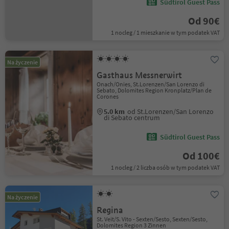
Südtirol Guest Pass
Od 90€
1 nocleg / 1 mieszkanie w tym podatek VAT
Na życzenie
Gasthaus Messnerwirt
Onach/Onies, St.Lorenzen/San Lorenzo di
Sebato, Dolomites Region Kronplatz/Plan de
Corones
5.0 km
od St.Lorenzen/San Lorenzo
di Sebato centrum
Südtirol Guest Pass
Od 100€
1 nocleg / 2 liczba osób w tym podatek VAT
Na życzenie
Regina
St. Veit/S. Vito - Sexten/Sesto, Sexten/Sesto,
Dolomites Region 3 Zinnen