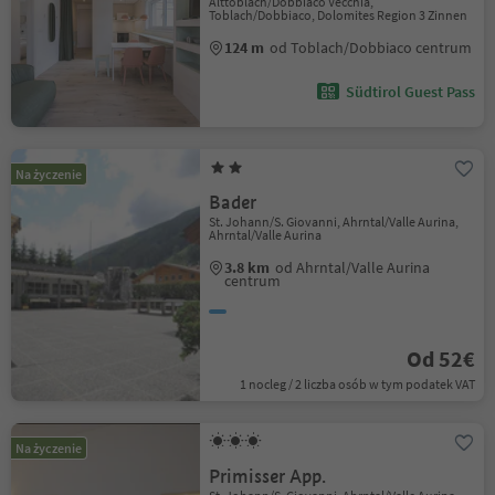
Alttoblach/Dobbiaco Vecchia,
Toblach/Dobbiaco, Dolomites Region 3 Zinnen
124 m
od Toblach/Dobbiaco centrum
Südtirol Guest Pass
Na życzenie
Bader
St. Johann/S. Giovanni, Ahrntal/Valle Aurina,
Ahrntal/Valle Aurina
3.8 km
od Ahrntal/Valle Aurina
centrum
Od 52€
1 nocleg / 2 liczba osób w tym podatek VAT
Na życzenie
Primisser App.