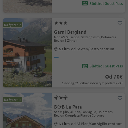
Südtirol Guest Pass
Na życzenie
Garni Bergland
Moos/S.Giuseppe, Sexten/Sesto, Dolomites
Region 3 Zinnen
2.3 km
od Sexten/Sesto centrum
Südtirol Guest Pass
Od 70€
1 nocleg / 2 liczba osób w tym podatek VAT
Na życzenie
B&B La Para
San Vigilio, Al Plan/San Vigilio, Dolomites
Region Kronplatz/Plan de Corones
1.1 km
od Al Plan/San Vigilio centrum