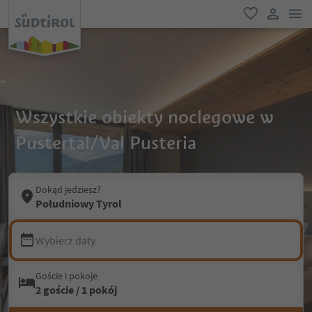
lin
ulubione
link uży
Wszystkie obiekty noclegowe w
Pustertal/Val Pusteria
Dokąd jedziesz?
Południowy Tyrol
Wybierz daty
Goście i pokoje
2 goście / 1 pokój