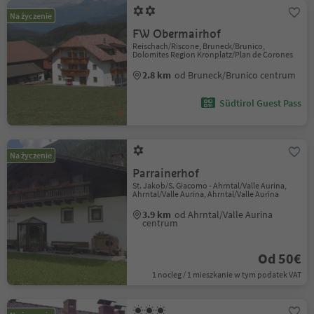
Na życzenie
FW Obermairhof
Reischach/Riscone, Bruneck/Brunico,
Dolomites Region Kronplatz/Plan de Corones
2.8 km
od Bruneck/Brunico centrum
Südtirol Guest Pass
Na życzenie
Parrainerhof
St. Jakob/S. Giacomo - Ahrntal/Valle Aurina,
Ahrntal/Valle Aurina, Ahrntal/Valle Aurina
3.9 km
od Ahrntal/Valle Aurina
centrum
Od 50€
1 nocleg / 1 mieszkanie w tym podatek VAT