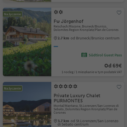
Na życzenie
Fw Jörgenhof
Reischach/Riscone, Bruneck/Brunico,
Dolomites Region Kronplatz/Plan de Corones
2.7 km
od Bruneck/Brunico centrum
Südtirol Guest Pass
Od 69€
1 nocleg / 1 mieszkanie w tym podatek VAT
Na życzenie
Private Luxury Chalet
PURMONTES
Montal/Mantana, St.Lorenzen/San Lorenzo di
Sebato, Dolomites Region Kronplatz/Plan de
Corones
3.7 km
od St.Lorenzen/San Lorenzo
di Sebato centrum