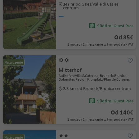
247 m
od Gsies/Valle di Casies
centrum
Südtirol Guest Pass
Od 85€
1 nocleg / 1 mieszkanie w tym podatek VAT
Na życzenie
Mitterhof
Aufhofen/Villa S.Caterina, Bruneck/Brunico,
Dolomites Region Kronplatz/Plan de Corones
2.3 km
od Bruneck/Brunico centrum
Südtirol Guest Pass
Od 140€
1 nocleg / 1 mieszkanie w tym podatek VAT
Na życzenie