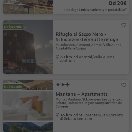
Od 20€
1 nocleg / 1 mieszkanie w tym podatek VAT
Na życzenie
Rifugio al Sasso Nero -
Schwarzensteinhütte refuge
St. Johann/S. Giovanni, Ahrntal/Valle Aurina,
Ahrntal/Valle Aurina
7.2 km
od Ahrntal/Valle Aurina
centrum
Na życzenie
Mantana – Apartments
Montal/Mantana, St.Lorenzen/San Lorenzo di
Sebato, Dolomites Region Kronplatz/Plan de
Corones
3.5 km
od St.Lorenzen/San Lorenzo
di Sebato centrum