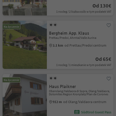
Od 130€
1 nocleg / 2 liczba osób w tym podatek VAT
Na życzenie
Bergheim App. Klaus
Prettau/Predoi, Ahrntal/Valle Aurina
2.1 km
od Prettau/Predoi centrum
Od 65€
1 nocleg / 1 mieszkanie w tym podatek VAT
Na życzenie
Haus Plaikner
Oberolang/Valdaora di Sopra, Olang/Valdaora,
Dolomites Region Kronplatz/Plan de Corones
912 m
od Olang/Valdaora centrum
Südtirol Guest Pass