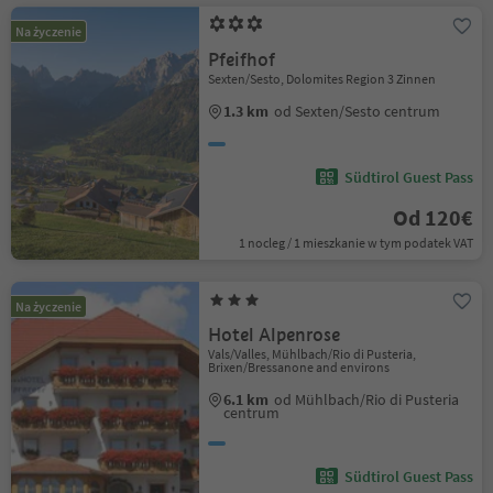
Na życzenie
Pfeifhof
Sexten/Sesto, Dolomites Region 3 Zinnen
1.3 km
od Sexten/Sesto centrum
Südtirol Guest Pass
Od 120€
1 nocleg / 1 mieszkanie w tym podatek VAT
Na życzenie
Hotel Alpenrose
Vals/Valles, Mühlbach/Rio di Pusteria,
Brixen/Bressanone and environs
6.1 km
od Mühlbach/Rio di Pusteria
centrum
Südtirol Guest Pass