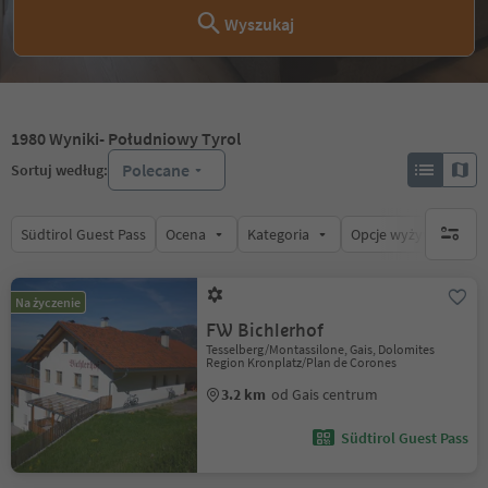
Wyszukaj
1980
Wyniki
- Południowy Tyrol
Polecane
Sortuj według:
Südtirol Guest Pass
Ocena
Kategoria
Opcje wyżywienia
brak ak
Na życzenie
FW Bichlerhof
Tesselberg/Montassilone, Gais, Dolomites
Region Kronplatz/Plan de Corones
3.2 km
od Gais centrum
Südtirol Guest Pass