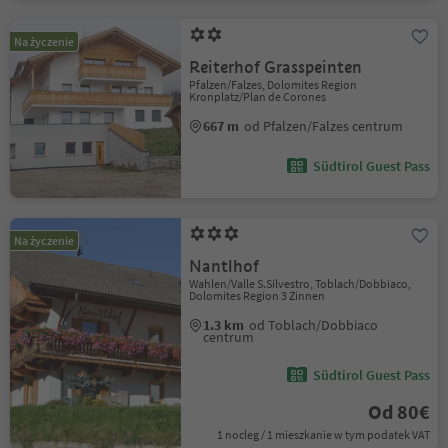
Na życzenie
Reiterhof Grasspeinten
Pfalzen/Falzes, Dolomites Region
Kronplatz/Plan de Corones
667 m
od Pfalzen/Falzes centrum
Südtirol Guest Pass
Na życzenie
Nantlhof
Wahlen/Valle S.Silvestro, Toblach/Dobbiaco,
Dolomites Region 3 Zinnen
1.3 km
od Toblach/Dobbiaco
centrum
Südtirol Guest Pass
Od 80€
1 nocleg / 1 mieszkanie w tym podatek VAT