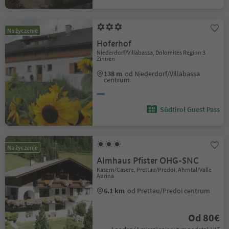
Na życzenie
Hoferhof
Niederdorf/Villabassa, Dolomites Region 3
Zinnen
138 m
od Niederdorf/Villabassa
centrum
Südtirol Guest Pass
Na życzenie
Almhaus Pfister OHG-SNC
Kasern/Casere, Prettau/Predoi, Ahrntal/Valle
Aurina
6.1 km
od Prettau/Predoi centrum
Od 80€