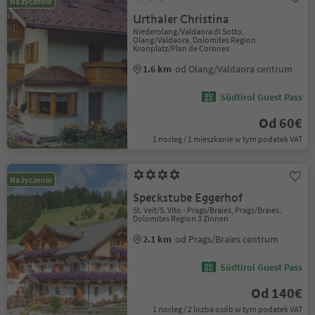
Na życzenie
Urthaler Christina
Niederolang/Valdaora di Sotto,
Olang/Valdaora, Dolomites Region
Kronplatz/Plan de Corones
1.6 km
od Olang/Valdaora centrum
Südtirol Guest Pass
Od 60€
1 nocleg / 1 mieszkanie w tym podatek VAT
Na życzenie
Speckstube Eggerhof
St. Veit/S. Vito - Prags/Braies, Prags/Braies,
Dolomites Region 3 Zinnen
2.1 km
od Prags/Braies centrum
Südtirol Guest Pass
Od 140€
1 nocleg / 2 liczba osób w tym podatek VAT