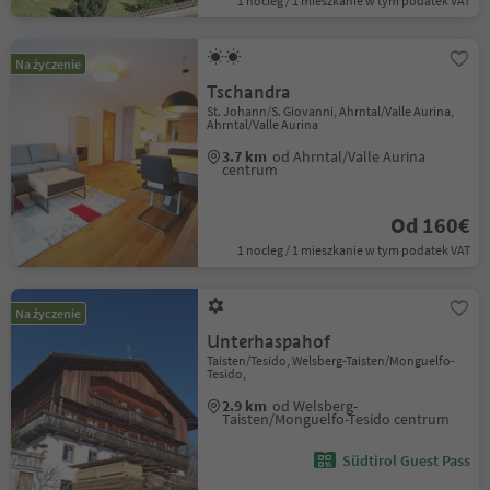
1 nocleg / 1 mieszkanie w tym podatek VAT
Na życzenie
Tschandra
St. Johann/S. Giovanni, Ahrntal/Valle Aurina,
Ahrntal/Valle Aurina
3.7 km
od Ahrntal/Valle Aurina
centrum
Od 160€
1 nocleg / 1 mieszkanie w tym podatek VAT
Na życzenie
Unterhaspahof
Taisten/Tesido, Welsberg-Taisten/Monguelfo-
Tesido,
2.9 km
od Welsberg-
Taisten/Monguelfo-Tesido centrum
Südtirol Guest Pass