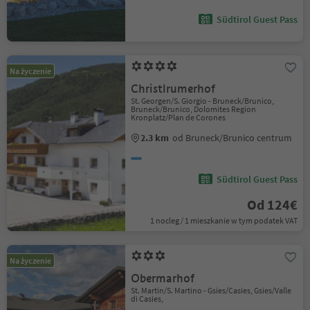
Südtirol Guest Pass
Na życzenie
Christlrumerhof
St. Georgen/S. Giorgio - Bruneck/Brunico,
Bruneck/Brunico, Dolomites Region
Kronplatz/Plan de Corones
2.3 km
od Bruneck/Brunico centrum
Südtirol Guest Pass
Od 124€
1 nocleg / 1 mieszkanie w tym podatek VAT
Na życzenie
Obermarhof
St. Martin/S. Martino - Gsies/Casies, Gsies/Valle
di Casies,