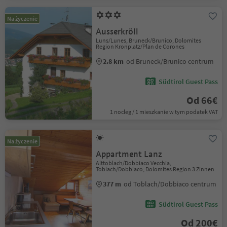
Na życzenie
Ausserkröll
Luns/Lunes, Bruneck/Brunico, Dolomites
Region Kronplatz/Plan de Corones
2.8 km
od Bruneck/Brunico centrum
Südtirol Guest Pass
Od 66€
1 nocleg / 1 mieszkanie w tym podatek VAT
Na życzenie
Appartment Lanz
Alttoblach/Dobbiaco Vecchia,
Toblach/Dobbiaco, Dolomites Region 3 Zinnen
377 m
od Toblach/Dobbiaco centrum
Südtirol Guest Pass
Od 200€