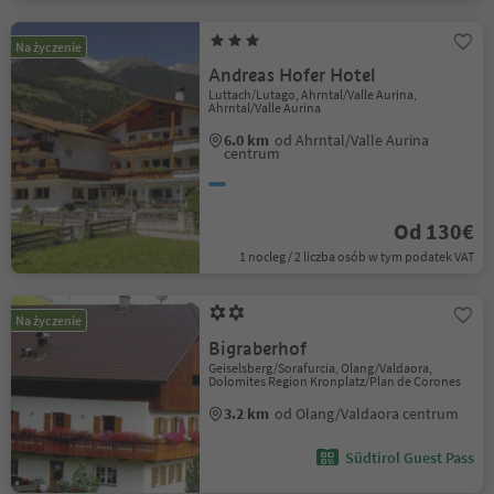
Na życzenie
Andreas Hofer Hotel
Luttach/Lutago, Ahrntal/Valle Aurina,
Ahrntal/Valle Aurina
6.0 km
od Ahrntal/Valle Aurina
centrum
Od 130€
1 nocleg / 2 liczba osób w tym podatek VAT
Na życzenie
Bigraberhof
Geiselsberg/Sorafurcia, Olang/Valdaora,
Dolomites Region Kronplatz/Plan de Corones
3.2 km
od Olang/Valdaora centrum
Südtirol Guest Pass