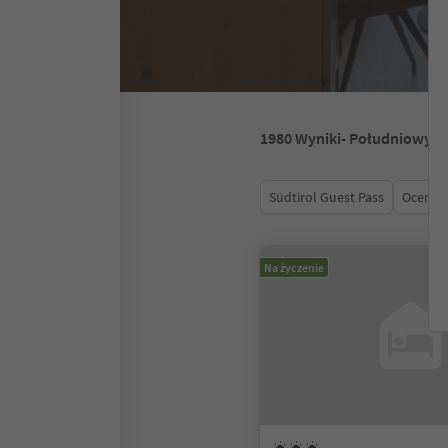
1980
Wyniki
- Południowy T
Südtirol Guest Pass
Ocena
Na życzenie