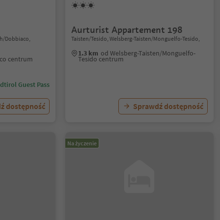
Aurturist Appartement 198
ch/Dobbiaco,
Taisten/Tesido, Welsberg-Taisten/Monguelfo-Tesido,
1.3 km
od Welsberg-Taisten/Monguelfo-
co centrum
Tesido centrum
dtirol Guest Pass
ź dostępność
Sprawdź dostępność
Na życzenie