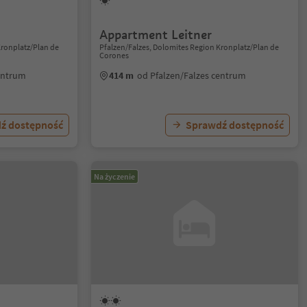
Appartment Leitner
Kronplatz/Plan de
Pfalzen/Falzes, Dolomites Region Kronplatz/Plan de
Corones
entrum
414 m
od Pfalzen/Falzes centrum
ź dostępność
Sprawdź dostępność
Na życzenie