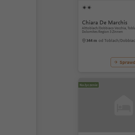
Chiara De Marchis
Alttoblach/Dobbiaco Vecchia, Tob
Dolomites Region 3 Zinnen
344 m
od Toblach/Dobbia
Sprawd
Na życzenie