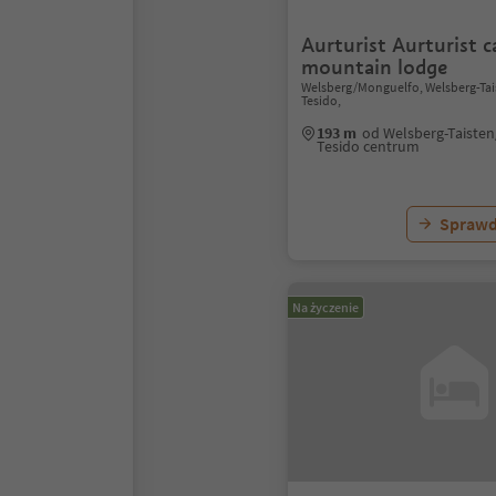
Aurturist Aurturist c
mountain lodge
Welsberg/Monguelfo, Welsberg-Ta
Tesido,
193 m
od Welsberg-Taiste
Tesido centrum
Sprawd
Na życzenie