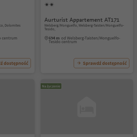
Aurturist Appartement AT171
co, Dolomites
Welsberg/Monguelfo, Welsberg-Taisten/Monguelfo-
Tesido,
o centrum
694 m
od Welsberg-Taisten/Monguelfo-
Tesido centrum
ź dostępność
Sprawdź dostępność
Na życzenie