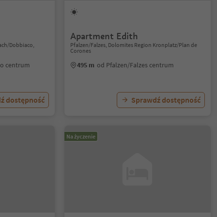
Apartment Edith
lach/Dobbiaco,
Pfalzen/Falzes, Dolomites Region Kronplatz/Plan de
Corones
co centrum
495 m
od Pfalzen/Falzes centrum
ź dostępność
Sprawdź dostępność
Na życzenie