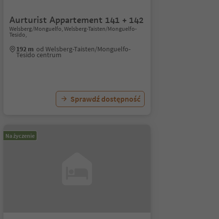
Aurturist Appartement 141 + 142
Welsberg/Monguelfo, Welsberg-Taisten/Monguelfo-
Tesido,
192 m
od Welsberg-Taisten/Monguelfo-
Tesido centrum
Sprawdź dostępność
Na życzenie