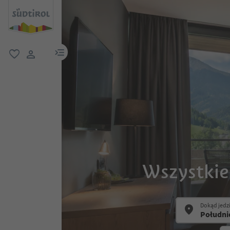
link menu
ulubione
link użytkownika
Wszystkie
Dokąd jedz