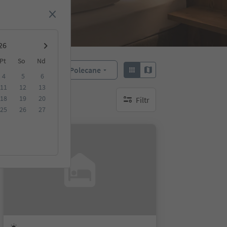
Pt
So
Nd
Polecane
Sortuj według:
4
5
6
11
12
13
18
19
20
Filtr
brak aktywnych filtrów
25
26
27
Na życzenie