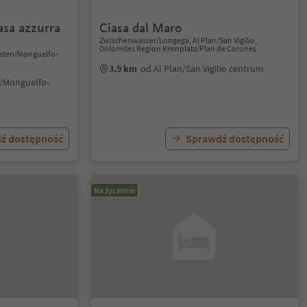
asa azzurra
Ciasa dal Maro
Zwischenwasser/Longega, Al Plan/San Vigilio,
Dolomites Region Kronplatz/Plan de Corones
isten/Monguelfo-
3.9 km
od Al Plan/San Vigilio centrum
n/Monguelfo-
ź dostępność
Sprawdź dostępność
Na życzenie