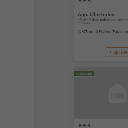
App. Oberhuber
Pfalzen/Falzes, Dolomites Region 
Corones
475 m
od Pfalzen/Falzes c
Sprawd
Na życzenie