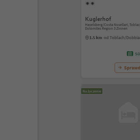
Kuglerhof
Haselsberg/Costa Nosellari, Tobla
Dolomites Region 3 Zinnen
1.5 km
od Toblach/Dobbia
Sü
Sprawd
Na życzenie