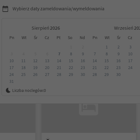
Wybierz daty zameldowania/wymeldowania
Sierpień
Wrzesień
Pn
Wt
Śr
Cz
Pt
So
Nd
Pn
Wt
Śr
Cz
yrol
1
2
1
2
3
3
4
5
6
7
8
9
7
8
9
10
10
11
12
13
14
15
16
14
15
16
17
Kategoria
Opcje wyżywienia
Ekologiczne zakwaterowanie
17
18
19
20
21
22
23
21
22
23
24
24
25
26
27
28
29
30
28
29
30
31
Na życzenie
Liczba noclegów:
0