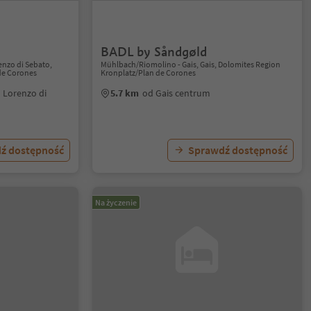
BADL by Såndgøld
enzo di Sebato,
Mühlbach/Riomolino - Gais, Gais, Dolomites Region
de Corones
Kronplatz/Plan de Corones
 Lorenzo di
5.7 km
od Gais centrum
ź dostępność
Sprawdź dostępność
Na życzenie