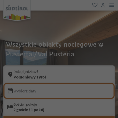
lin
ulubione
link uży
Wszystkie obiekty noclegowe w
Pustertal/Val Pusteria
Dokąd jedziesz?
Południowy Tyrol
Wybierz daty
Goście i pokoje
2 goście / 1 pokój