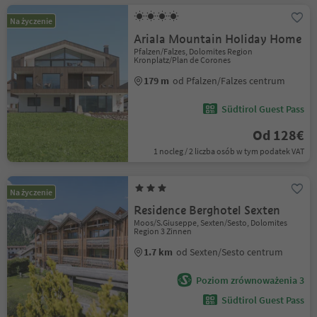
Na życzenie
Ariala Mountain Holiday Home
Pfalzen/Falzes, Dolomites Region
Kronplatz/Plan de Corones
179 m
od Pfalzen/Falzes centrum
Südtirol Guest Pass
Od 128€
1 nocleg / 2 liczba osób w tym podatek VAT
Na życzenie
Residence Berghotel Sexten
Moos/S.Giuseppe, Sexten/Sesto, Dolomites
Region 3 Zinnen
1.7 km
od Sexten/Sesto centrum
Poziom zrównoważenia 3
Südtirol Guest Pass