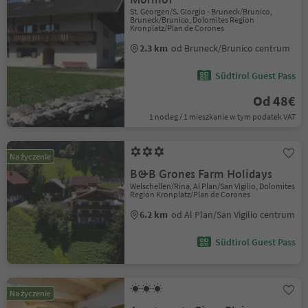
St. Georgen/S. Giorgio - Bruneck/Brunico,
Bruneck/Brunico, Dolomites Region
Kronplatz/Plan de Corones
2.3 km
od Bruneck/Brunico centrum
Südtirol Guest Pass
Od 48€
1 nocleg / 1 mieszkanie w tym podatek VAT
Na życzenie
B&B Grones Farm Holidays
Welschellen/Rina, Al Plan/San Vigilio, Dolomites
Region Kronplatz/Plan de Corones
6.2 km
od Al Plan/San Vigilio centrum
Südtirol Guest Pass
Na życzenie