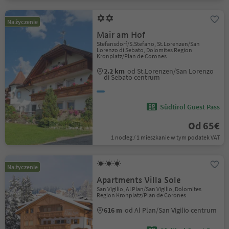
Na życzenie
Mair am Hof
Stefansdorf/S.Stefano, St.Lorenzen/San
Lorenzo di Sebato, Dolomites Region
Kronplatz/Plan de Corones
2.2 km
od St.Lorenzen/San Lorenzo
di Sebato centrum
Südtirol Guest Pass
Od 65€
1 nocleg / 1 mieszkanie w tym podatek VAT
Na życzenie
Apartments Villa Sole
San Vigilio, Al Plan/San Vigilio, Dolomites
Region Kronplatz/Plan de Corones
616 m
od Al Plan/San Vigilio centrum