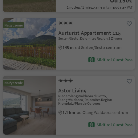
Od 150€
1 nocleg / 1 mieszkanie w tym podatek VAT
Na życzenie
Aurturist Appartement 115
Sexten/Sesto, Dolomites Region 3 Zinnen
145 m
od Sexten/Sesto centrum
Südtirol Guest Pass
Na życzenie
Astor Living
Niederolang/Valdaora di Sotto,
Olang/Valdaora, Dolomites Region
Kronplatz/Plan de Corones
1.1 km
od Olang/Valdaora centrum
Südtirol Guest Pass