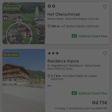
Na życzenie
Hof Oberschmied
Sexten/Sesto, Dolomites Region 3 Zinnen
586 m
od Sexten/Sesto centrum
Südtirol Guest Pass
Na życzenie
Residence Alpina
St. Magdalena/S. Maddalena - Gsies/Casies,
Gsies/Valle di Casies,
3.7 km
od Gsies/Valle di Casies
centrum
Südtirol Guest Pass
Od 75€
1 nocleg / 1 mieszkanie w tym podatek VAT