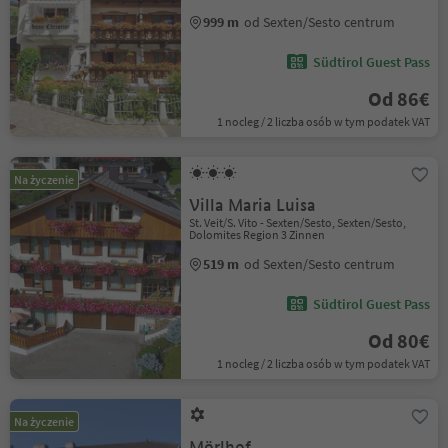
999 m
od Sexten/Sesto centrum
Südtirol Guest Pass
Od 86€
1 nocleg / 2 liczba osób w tym podatek VAT
Na życzenie
Villa Maria Luisa
St. Veit/S. Vito - Sexten/Sesto, Sexten/Sesto,
Dolomites Region 3 Zinnen
519 m
od Sexten/Sesto centrum
Südtirol Guest Pass
Od 80€
1 nocleg / 2 liczba osób w tym podatek VAT
Na życzenie
Mörlhof