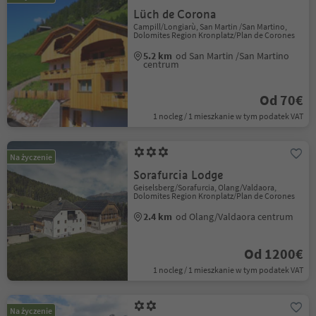
Lüch de Corona
Campill/Longiarù, San Martin /San Martino,
Dolomites Region Kronplatz/Plan de Corones
5.2 km
od San Martin /San Martino
centrum
Od 70€
1 nocleg / 1 mieszkanie w tym podatek VAT
Na życzenie
Sorafurcia Lodge
Geiselsberg/Sorafurcia, Olang/Valdaora,
Dolomites Region Kronplatz/Plan de Corones
2.4 km
od Olang/Valdaora centrum
Od 1200€
1 nocleg / 1 mieszkanie w tym podatek VAT
Na życzenie