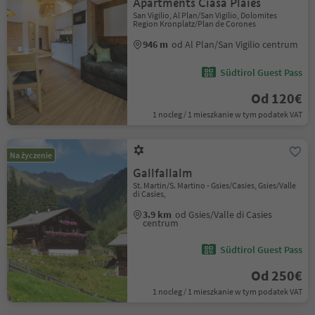
Apartments Ciasa Plaies
San Vigilio, Al Plan/San Vigilio, Dolomites
Region Kronplatz/Plan de Corones
946 m
od Al Plan/San Vigilio centrum
Südtirol Guest Pass
Od 120€
1 nocleg / 1 mieszkanie w tym podatek VAT
Na życzenie
Gallfallalm
St. Martin/S. Martino - Gsies/Casies, Gsies/Valle
di Casies,
3.9 km
od Gsies/Valle di Casies
centrum
Südtirol Guest Pass
Od 250€
1 nocleg / 1 mieszkanie w tym podatek VAT