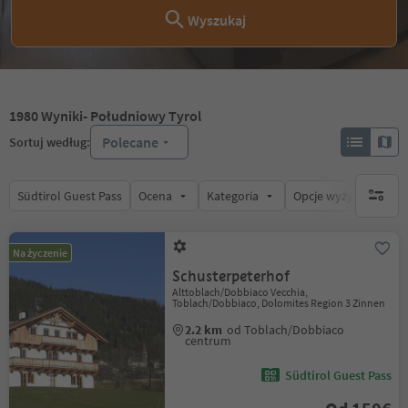
Wyszukaj
1980
Wyniki
- Południowy Tyrol
Polecane
Sortuj według:
Südtirol Guest Pass
Ocena
Kategoria
Opcje wyżywienia
brak ak
Na życzenie
Schusterpeterhof
Alttoblach/Dobbiaco Vecchia,
Toblach/Dobbiaco, Dolomites Region 3 Zinnen
2.2 km
od Toblach/Dobbiaco
centrum
Südtirol Guest Pass