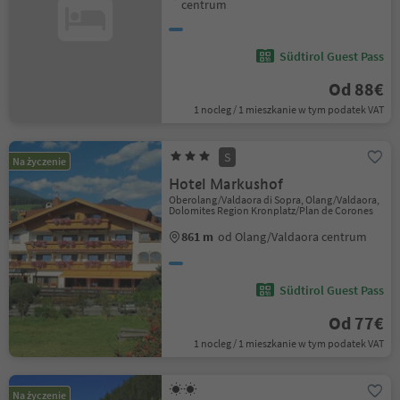
centrum
Südtirol Guest Pass
Od 88€
1 nocleg / 1 mieszkanie w tym podatek VAT
S
Na życzenie
Hotel Markushof
Oberolang/Valdaora di Sopra, Olang/Valdaora,
Dolomites Region Kronplatz/Plan de Corones
861 m
od Olang/Valdaora centrum
Südtirol Guest Pass
Od 77€
1 nocleg / 1 mieszkanie w tym podatek VAT
Na życzenie