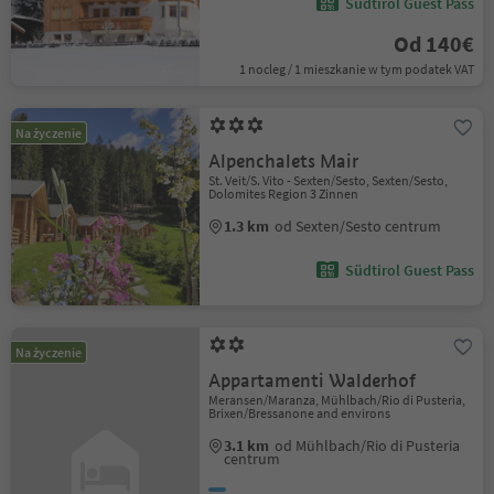
Südtirol Guest Pass
Od 140€
1 nocleg / 1 mieszkanie w tym podatek VAT
Na życzenie
Alpenchalets Mair
St. Veit/S. Vito - Sexten/Sesto, Sexten/Sesto,
Dolomites Region 3 Zinnen
1.3 km
od Sexten/Sesto centrum
Südtirol Guest Pass
Na życzenie
Appartamenti Walderhof
Meransen/Maranza, Mühlbach/Rio di Pusteria,
Brixen/Bressanone and environs
3.1 km
od Mühlbach/Rio di Pusteria
centrum