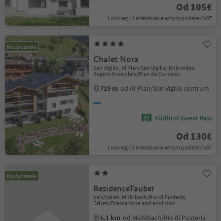
Od 105€
1 nocleg / 1 mieszkanie w tym podatek VAT
Na życzenie
Chalet Nora
San Vigilio, Al Plan/San Vigilio, Dolomites
Region Kronplatz/Plan de Corones
719 m
od Al Plan/San Vigilio centrum
Südtirol Guest Pass
Od 130€
1 nocleg / 1 mieszkanie w tym podatek VAT
Na życzenie
ResidenceTauber
Vals/Valles, Mühlbach/Rio di Pusteria,
Brixen/Bressanone and environs
6.1 km
od Mühlbach/Rio di Pusteria