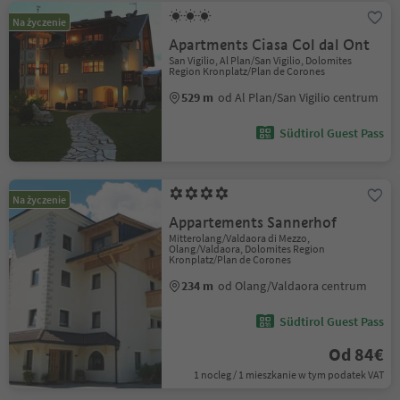
Na życzenie
Apartments Ciasa Col dal Ont
San Vigilio, Al Plan/San Vigilio, Dolomites
Region Kronplatz/Plan de Corones
529 m
od Al Plan/San Vigilio centrum
Südtirol Guest Pass
Na życzenie
Appartements Sannerhof
Mitterolang/Valdaora di Mezzo,
Olang/Valdaora, Dolomites Region
Kronplatz/Plan de Corones
234 m
od Olang/Valdaora centrum
Südtirol Guest Pass
Od 84€
1 nocleg / 1 mieszkanie w tym podatek VAT