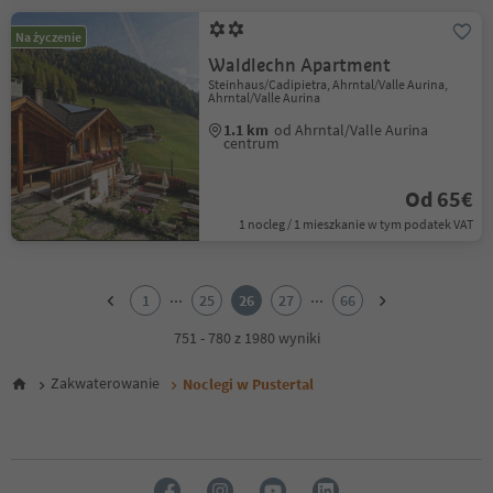
Na życzenie
Waldlechn Apartment
Steinhaus/Cadipietra, Ahrntal/Valle Aurina,
Ahrntal/Valle Aurina
1.1 km
od Ahrntal/Valle Aurina
centrum
Od 65€
1 nocleg / 1 mieszkanie w tym podatek VAT
1
2
...
...
1
25
26
27
66
3
4
751 - 780 z 1980 wyniki
5
6
Zakwaterowanie
Noclegi w Pustertal
7
8
9
10
11