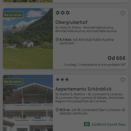
Na życzenie
Obergruberhof
St. Peter/S. Pietro - Ahrntal/Valle Aurina,
Ahrntal/Valle Aurina, Ahrntal/Valle Aurina
4.9 km
od Ahrntal/Valle Aurina
centrum
Od 66€
1 nocleg / 1 mieszkanie w tym podatek VAT
Na życzenie
Appartements Schönblick
St. Martin/S. Martino - St. Lorenzen/S.Lorenzo,
St.Lorenzen/San Lorenzo di Sebato, Dolomites
Region Kronplatz/Plan de Corones
459 m
od St.Lorenzen/San Lorenzo di
Sebato centrum
Südtirol Guest Pass