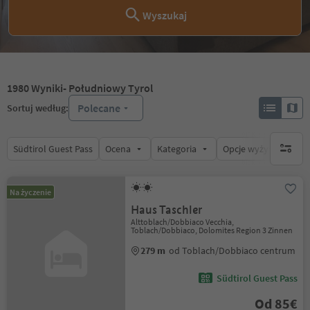
Wyszukaj
1980
Wyniki
- Południowy Tyrol
Polecane
Sortuj według:
Südtirol Guest Pass
Ocena
Kategoria
Opcje wyżywienia
brak ak
Na życzenie
Haus Taschler
Alttoblach/Dobbiaco Vecchia,
Toblach/Dobbiaco, Dolomites Region 3 Zinnen
279 m
od Toblach/Dobbiaco centrum
Südtirol Guest Pass
Od 85€