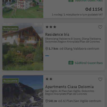
Südtirol Guest Pass
Od 115€
1 nocleg / 1 mieszkanie w tym podatek VAT
Na życzenie
Residence Iris
Oberolang/Valdaora di Sopra, Olang/Valdaora,
Dolomites Region Kronplatz/Plan de Corones
1.7 km
od Olang/Valdaora centrum
Südtirol Guest Pass
Na życzenie
Apartments Ciasa Dolomia
San Vigilio, Al Plan/San Vigilio, Dolomites
Region Kronplatz/Plan de Corones
541 m
od Al Plan/San Vigilio centrum