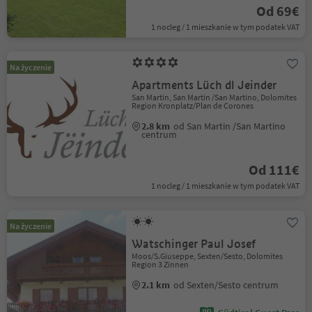
Od 69€
1 nocleg / 1 mieszkanie w tym podatek VAT
Na życzenie
Apartments Lüch dl Jeinder
San Martin, San Martin /San Martino, Dolomites
Region Kronplatz/Plan de Corones
2.8 km
od San Martin /San Martino
centrum
Od 111€
1 nocleg / 1 mieszkanie w tym podatek VAT
Na życzenie
Watschinger Paul Josef
Moos/S.Giuseppe, Sexten/Sesto, Dolomites
Region 3 Zinnen
2.1 km
od Sexten/Sesto centrum