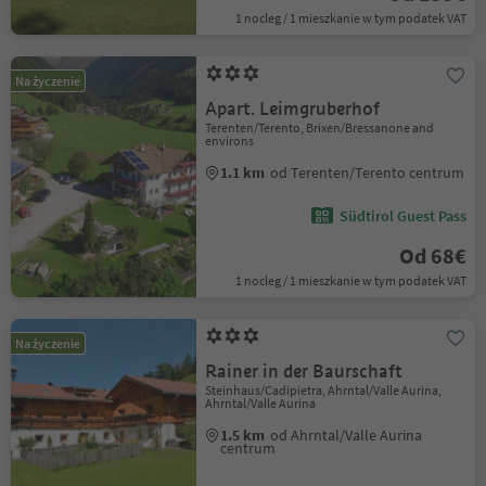
1 nocleg / 1 mieszkanie w tym podatek VAT
Na życzenie
Apart. Leimgruberhof
Terenten/Terento, Brixen/Bressanone and
environs
1.1 km
od Terenten/Terento centrum
Südtirol Guest Pass
Od 68€
1 nocleg / 1 mieszkanie w tym podatek VAT
Na życzenie
Rainer in der Baurschaft
Steinhaus/Cadipietra, Ahrntal/Valle Aurina,
Ahrntal/Valle Aurina
1.5 km
od Ahrntal/Valle Aurina
centrum