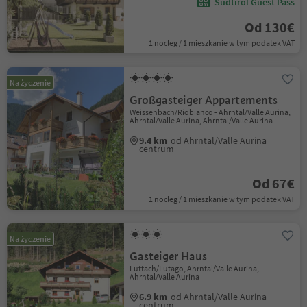
Südtirol Guest Pass
Od 130€
1 nocleg / 1 mieszkanie w tym podatek VAT
Na życzenie
Großgasteiger Appartements
Weissenbach/Riobianco - Ahrntal/Valle Aurina,
Ahrntal/Valle Aurina, Ahrntal/Valle Aurina
9.4 km
od Ahrntal/Valle Aurina
centrum
Od 67€
1 nocleg / 1 mieszkanie w tym podatek VAT
Na życzenie
Gasteiger Haus
Luttach/Lutago, Ahrntal/Valle Aurina,
Ahrntal/Valle Aurina
6.9 km
od Ahrntal/Valle Aurina
centrum