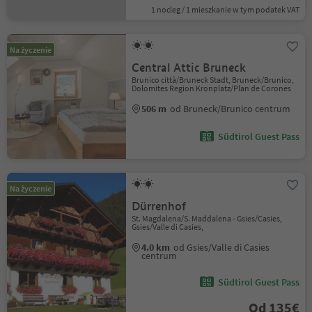
1 nocleg / 1 mieszkanie w tym podatek VAT
Na życzenie
Central Attic Bruneck
Brunico città/Bruneck Stadt, Bruneck/Brunico,
Dolomites Region Kronplatz/Plan de Corones
506 m
od Bruneck/Brunico centrum
Südtirol Guest Pass
Na życzenie
Dürrenhof
St. Magdalena/S. Maddalena - Gsies/Casies,
Gsies/Valle di Casies,
4.0 km
od Gsies/Valle di Casies
centrum
Südtirol Guest Pass
Od 135€