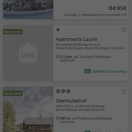
Od 85€
1 nocleg / 1 mieszkanie w tym podatek VAT
Na życzenie
Apartments Laurin
Neutoblach/Dobbiaco Nuova,
Toblach/Dobbiaco, Dolomites Region 3 Zinnen
1.5 km
od Toblach/Dobbiaco
centrum
Südtirol Guest Pass
Na życzenie
Oberhuberhof
Gifen/Chivo, Rodeneck/Rodengo,
Brixen/Bressanone and environs
989 m
od Rodeneck/Rodengo
centrum