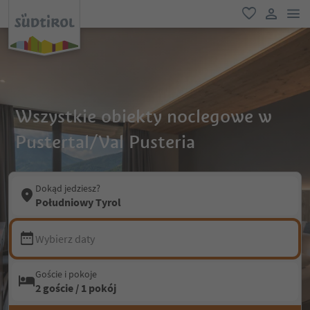
lin
ulubione
link uży
Wszystkie obiekty noclegowe w
Pustertal/Val Pusteria
Dokąd jedziesz?
Południowy Tyrol
Wybierz daty
Goście i pokoje
2 goście / 1 pokój