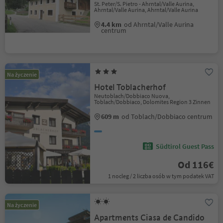
St. Peter/S. Pietro - Ahrntal/Valle Aurina,
Ahrntal/Valle Aurina, Ahrntal/Valle Aurina
4.4 km
od Ahrntal/Valle Aurina
centrum
Na życzenie
Hotel Toblacherhof
Neutoblach/Dobbiaco Nuova,
Toblach/Dobbiaco, Dolomites Region 3 Zinnen
609 m
od Toblach/Dobbiaco centrum
Südtirol Guest Pass
Od 116€
1 nocleg / 2 liczba osób w tym podatek VAT
Na życzenie
Apartments Ciasa de Candido