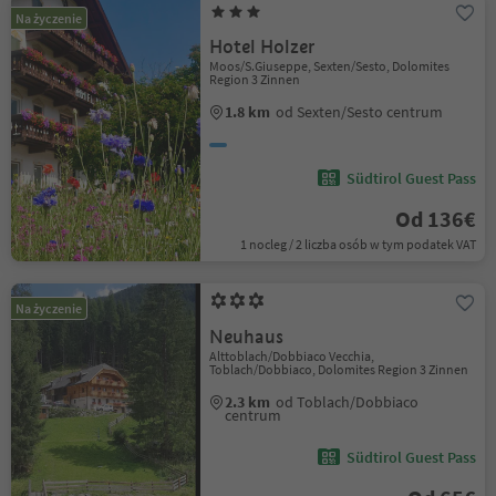
Na życzenie
Hotel Holzer
Moos/S.Giuseppe, Sexten/Sesto, Dolomites
Region 3 Zinnen
1.8 km
od Sexten/Sesto centrum
Südtirol Guest Pass
Od 136€
1 nocleg / 2 liczba osób w tym podatek VAT
Na życzenie
Neuhaus
Alttoblach/Dobbiaco Vecchia,
Toblach/Dobbiaco, Dolomites Region 3 Zinnen
2.3 km
od Toblach/Dobbiaco
centrum
Südtirol Guest Pass