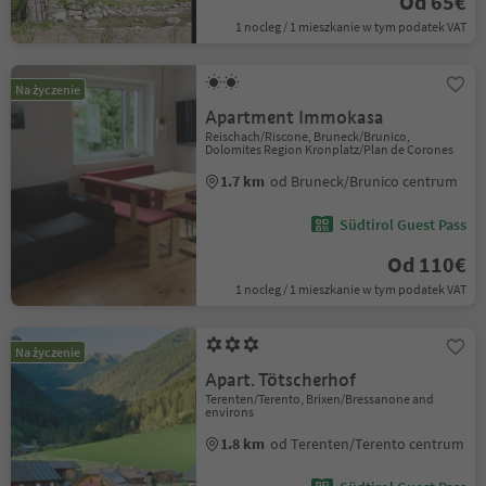
Od 65€
1 nocleg / 1 mieszkanie w tym podatek VAT
Na życzenie
Apartment Immokasa
Reischach/Riscone, Bruneck/Brunico,
Dolomites Region Kronplatz/Plan de Corones
1.7 km
od Bruneck/Brunico centrum
Südtirol Guest Pass
Od 110€
1 nocleg / 1 mieszkanie w tym podatek VAT
Na życzenie
Apart. Tötscherhof
Terenten/Terento, Brixen/Bressanone and
environs
1.8 km
od Terenten/Terento centrum