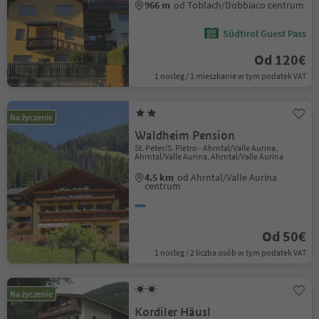
966 m
od Toblach/Dobbiaco centrum
Südtirol Guest Pass
Od 120€
1 nocleg / 1 mieszkanie w tym podatek VAT
Na życzenie
Waldheim Pension
St. Peter/S. Pietro - Ahrntal/Valle Aurina,
Ahrntal/Valle Aurina, Ahrntal/Valle Aurina
4.5 km
od Ahrntal/Valle Aurina
centrum
Od 50€
1 nocleg / 2 liczba osób w tym podatek VAT
Na życzenie
Kordiler Häusl