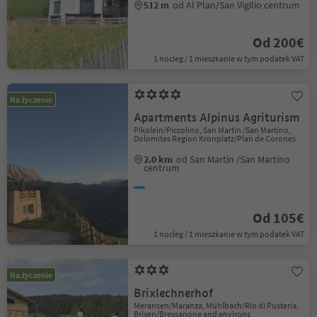
512 m
od Al Plan/San Vigilio centrum
Od 200€
1 nocleg / 1 mieszkanie w tym podatek VAT
Na życzenie
Apartments Alpinus Agriturism
Pikolein/Piccolino, San Martin /San Martino,
Dolomites Region Kronplatz/Plan de Corones
2.0 km
od San Martin /San Martino
centrum
Od 105€
1 nocleg / 1 mieszkanie w tym podatek VAT
Na życzenie
Brixlechnerhof
Meransen/Maranza, Mühlbach/Rio di Pusteria,
Brixen/Bressanone and environs