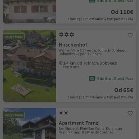
Südtirol Guest Pass
Od 110€
1 nocleg / 1 mieszkanie w tym podatek VAT
Na życzenie
Hirschenhof
Wahlen/Valle S.Silvestro, Toblach/Dobbiaco,
Dolomites Region 3 Zinnen
1.4 km
od Toblach/Dobbiaco
centrum
Südtirol Guest Pass
Od 65€
1 nocleg / 1 mieszkanie w tym podatek VAT
Na życzenie
Apartment Franzl
San Vigilio, Al Plan/San Vigilio, Dolomites
Region Kronplatz/Plan de Corones