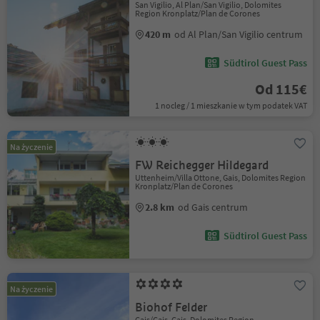
San Vigilio, Al Plan/San Vigilio, Dolomites
Region Kronplatz/Plan de Corones
420 m
od Al Plan/San Vigilio centrum
Südtirol Guest Pass
Od 115€
1 nocleg / 1 mieszkanie w tym podatek VAT
Na życzenie
FW Reichegger Hildegard
Uttenheim/Villa Ottone, Gais, Dolomites Region
Kronplatz/Plan de Corones
2.8 km
od Gais centrum
Südtirol Guest Pass
Na życzenie
Biohof Felder
Gais/Gais, Gais, Dolomites Region