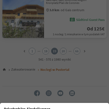
Kronplatz/Plan de Corones
3.0 km
od Gais centrum
Südtirol Guest Pass
Od 125€
1 nocleg / 1 mieszkanie w tym podatek VAT
1
2
...
...
1
18
19
20
66
3
4
541 - 570 z 1980 wyniki
5
6
Zakwaterowanie
Noclegi w Pustertal
7
8
9
10
11
12
13
14
Język: Polski