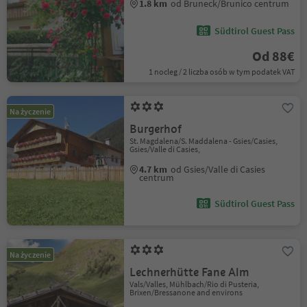
1.8 km
od Bruneck/Brunico centrum
Südtirol Guest Pass
Od 88€
1 nocleg / 2 liczba osób w tym podatek VAT
Na życzenie
Burgerhof
St. Magdalena/S. Maddalena - Gsies/Casies,
Gsies/Valle di Casies,
4.7 km
od Gsies/Valle di Casies
centrum
Südtirol Guest Pass
Na życzenie
Lechnerhütte Fane Alm
Vals/Valles, Mühlbach/Rio di Pusteria,
Brixen/Bressanone and environs