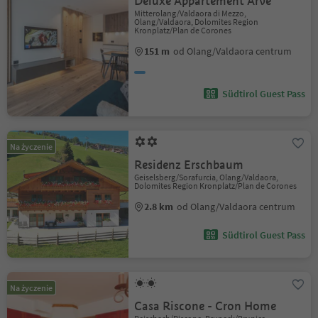
Deluxe Appartement Arve
Mitterolang/Valdaora di Mezzo,
Olang/Valdaora, Dolomites Region
Kronplatz/Plan de Corones
151 m
od Olang/Valdaora centrum
Südtirol Guest Pass
Na życzenie
Residenz Erschbaum
Geiselsberg/Sorafurcia, Olang/Valdaora,
Dolomites Region Kronplatz/Plan de Corones
2.8 km
od Olang/Valdaora centrum
Südtirol Guest Pass
Na życzenie
Casa Riscone - Cron Home