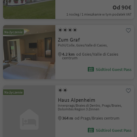
Od 90€
1 nocleg / 1 mieszkanie w tym podatek VAT
Na życzenie
Zum Graf
Pichl/Colle, Gsies/Valle di Casies,
4.2 km
od Gsies/Valle di Casies
centrum
Südtirol Guest Pass
Na życzenie
Haus Alpenheim
Innerprags/Braies di Dentro, Prags/Braies,
Dolomites Region 3 Zinnen
364 m
od Prags/Braies centrum
Südtirol Guest Pass