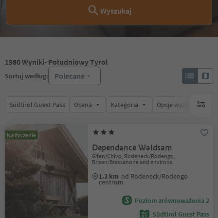
Wyszukaj
1980
Wyniki
- Południowy Tyrol
Polecane
Sortuj według:
Südtirol Guest Pass
Ocena
Kategoria
Opcje wyżywienia
brak ak
Na życzenie
Dependance Waldsam
Gifen/Chivo, Rodeneck/Rodengo,
Brixen/Bressanone and environs
1.2 km
od Rodeneck/Rodengo
centrum
Poziom zrównoważenia 2
Südtirol Guest Pass