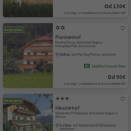
Od 130€
1 nocleg / 1 mieszkanie w tym podatek VAT
Na życzenie
Plankenhof
Percha/Perca, Dolomites Region
Kronplatz/Plan de Corones
938 m
od Percha/Perca centrum
Südtirol Guest Pass
Od 90€
1 nocleg / 1 mieszkanie w tym podatek VAT
Na życzenie
Häuslerhof
Niederdorf/Villabassa, Dolomites Region 3
Zinnen
2.3 km
od Niederdorf/Villabassa
centrum