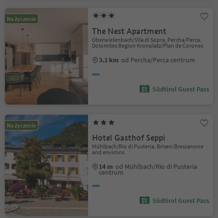
Na życzenie
The Nest Apartment
Oberwielenbach/Vila di Sopra, Percha/Perca,
Dolomites Region Kronplatz/Plan de Corones
3.2 km
od Percha/Perca centrum
Südtirol Guest Pass
Na życzenie
Hotel Gasthof Seppi
Mühlbach/Rio di Pusteria, Brixen/Bressanone
and environs
14 m
od Mühlbach/Rio di Pusteria
centrum
Südtirol Guest Pass