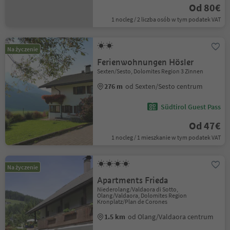
Od 80€
1 nocleg / 2 liczba osób w tym podatek VAT
Na życzenie
Ferienwohnungen Hösler
Sexten/Sesto, Dolomites Region 3 Zinnen
276 m
od Sexten/Sesto centrum
Südtirol Guest Pass
Od 47€
1 nocleg / 1 mieszkanie w tym podatek VAT
Na życzenie
Apartments Frieda
Niederolang/Valdaora di Sotto,
Olang/Valdaora, Dolomites Region
Kronplatz/Plan de Corones
1.5 km
od Olang/Valdaora centrum