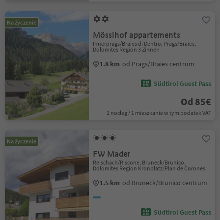
Na życzenie
Mösslhof appartements
Innerprags/Braies di Dentro, Prags/Braies,
Dolomites Region 3 Zinnen
1.8 km
od Prags/Braies centrum
Südtirol Guest Pass
Od 85€
1 nocleg / 1 mieszkanie w tym podatek VAT
Na życzenie
FW Mader
Reischach/Riscone, Bruneck/Brunico,
Dolomites Region Kronplatz/Plan de Corones
1.5 km
od Bruneck/Brunico centrum
Südtirol Guest Pass