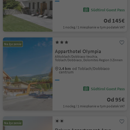
Südtirol Guest Pass
Od 145€
1 nocleg / 1 mieszkanie w tym podatek VAT
Na życzenie
Apparthotel Olympia
Alttoblach/Dobbiaco Vecchia,
Toblach/Dobbiaco, Dolomites Region 3 Zinnen
2.4 km
od Toblach/Dobbiaco
centrum
Südtirol Guest Pass
Od 95€
1 nocleg / 1 mieszkanie w tym podatek VAT
Na życzenie