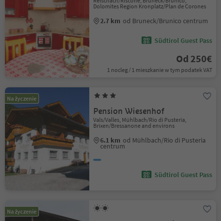
Reischach/Riscone, Bruneck/Brunico,
Dolomites Region Kronplatz/Plan de Corones
2.7 km
od Bruneck/Brunico centrum
Südtirol Guest Pass
Od 250€
1 nocleg / 1 mieszkanie w tym podatek VAT
Na życzenie
Pension Wiesenhof
Vals/Valles, Mühlbach/Rio di Pusteria,
Brixen/Bressanone and environs
6.1 km
od Mühlbach/Rio di Pusteria
centrum
Südtirol Guest Pass
Na życzenie