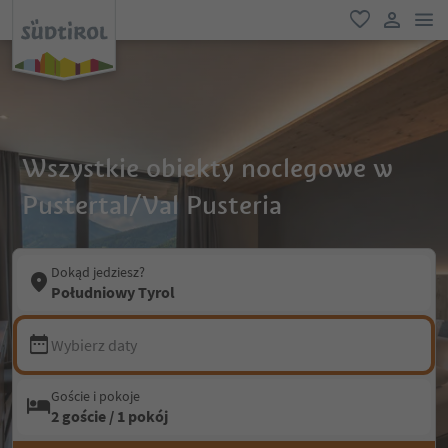
lin
ulubione
link uży
Wszystkie obiekty noclegowe w
Pustertal/Val Pusteria
Dokąd jedziesz?
Południowy Tyrol
Wybierz daty
Goście i pokoje
2 goście / 1 pokój