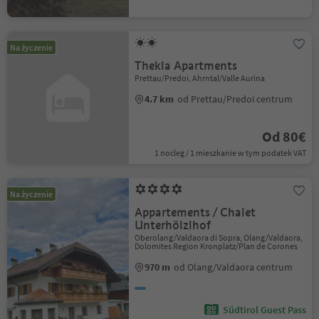
Na życzenie
Thekla Apartments
Prettau/Predoi, Ahrntal/Valle Aurina
4.7 km
od Prettau/Predoi centrum
Od 80€
1 nocleg / 1 mieszkanie w tym podatek VAT
Na życzenie
Appartements / Chalet
Unterhölzlhof
Oberolang/Valdaora di Sopra, Olang/Valdaora,
Dolomites Region Kronplatz/Plan de Corones
970 m
od Olang/Valdaora centrum
Südtirol Guest Pass