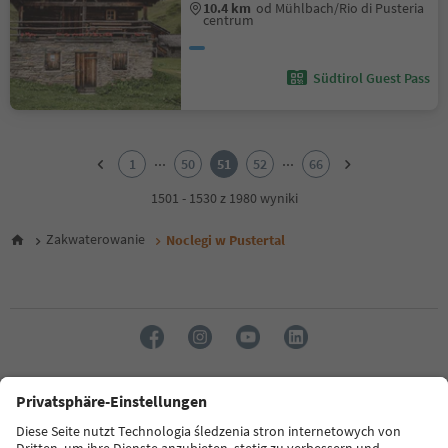
10.4 km
od Mühlbach/Rio di Pusteria
centrum
Südtirol Guest Pass
1
2
...
...
1
50
51
52
66
3
4
1501 - 1530 z 1980 wyniki
5
6
Zakwaterowanie
Noclegi w Pustertal
7
8
9
10
11
12
13
14
Język: Polski
15
16