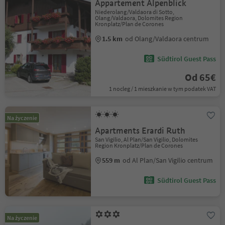
Appartement Alpenblick
Niederolang/Valdaora di Sotto,
Olang/Valdaora, Dolomites Region
Kronplatz/Plan de Corones
1.5 km
od Olang/Valdaora centrum
Südtirol Guest Pass
Od 65€
1 nocleg / 1 mieszkanie w tym podatek VAT
Na życzenie
Apartments Erardi Ruth
San Vigilio, Al Plan/San Vigilio, Dolomites
Region Kronplatz/Plan de Corones
559 m
od Al Plan/San Vigilio centrum
Südtirol Guest Pass
Na życzenie