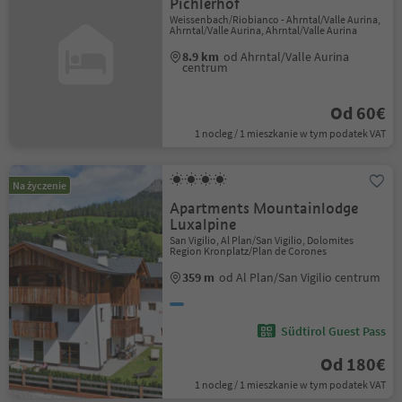
Pichlerhof
Weissenbach/Riobianco - Ahrntal/Valle Aurina,
Ahrntal/Valle Aurina, Ahrntal/Valle Aurina
8.9 km
od Ahrntal/Valle Aurina
centrum
Od 60€
1 nocleg / 1 mieszkanie w tym podatek VAT
Na życzenie
Apartments Mountainlodge
Luxalpine
San Vigilio, Al Plan/San Vigilio, Dolomites
Region Kronplatz/Plan de Corones
359 m
od Al Plan/San Vigilio centrum
Südtirol Guest Pass
Od 180€
1 nocleg / 1 mieszkanie w tym podatek VAT