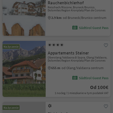
Rauchenbichlerhof
Reischach/Riscone, Bruneck/Brunico,
Dolomites Region Kronplatz/Plan de Corones
2.9 km
od Bruneck/Brunico centrum
Südtirol Guest Pass
Na życzenie
Appartements Steiner
Oberolang/Valdaora di Sopra, Olang/Valdaora,
Dolomites Region Kronplatz/Plan de Corones
655 m
od Olang/Valdaora centrum
Südtirol Guest Pass
Od 100€
1 nocleg / 1 mieszkanie w tym podatek VAT
Na życzenie