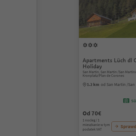
Apartments Lüch dl C
Holiday
San Martin, San Martin /San Marti
Kronplatz/Plan de Corones
1.2 km
od San Martin /San
Sü
Od 70€
1 nocleg / 1
mieszkanie w tym
Sprawd
podatek VAT