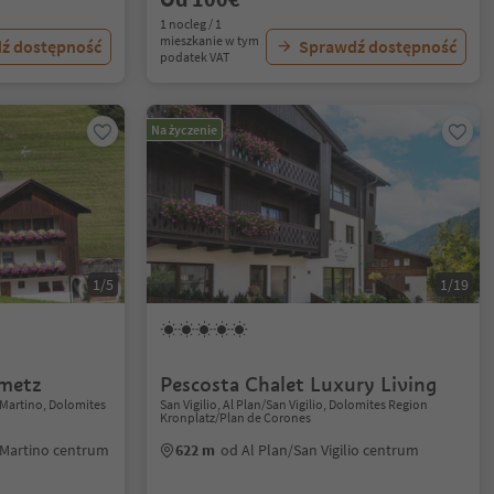
1 nocleg / 1
mieszkanie w tym
ź dostępność
Sprawdź dostępność
podatek VAT
Na życzenie
1/5
1/19
emetz
Pescosta Chalet Luxury Living
 Martino, Dolomites
San Vigilio, Al Plan/San Vigilio, Dolomites Region
Kronplatz/Plan de Corones
 Martino centrum
622 m
od Al Plan/San Vigilio centrum