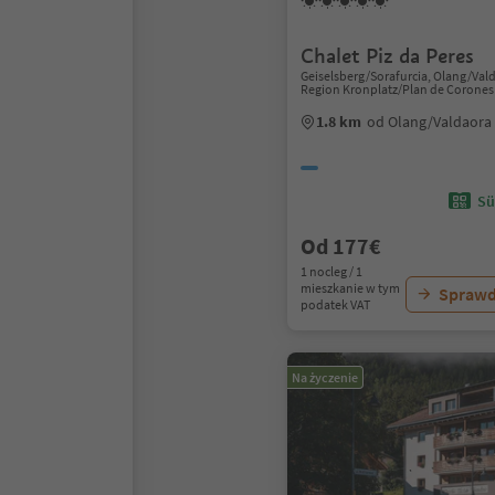
Chalet Piz da Peres
Geiselsberg/Sorafurcia, Olang/Val
Region Kronplatz/Plan de Corones
1.8 km
od Olang/Valdaora
Sü
Od 177€
1 nocleg / 1
mieszkanie w tym
Sprawd
podatek VAT
Na życzenie