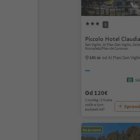
S
Piccolo Hotel Claudi
San Vigilio, Al Plan/San Vigilio, Do
Kronplatz/Plan de Corones
145 m
od Al Plan/San Vigil
Sü
Od 120€
1 nocleg / 2 liczba
osób w tym
Sprawd
podatek VAT
Na życzenie