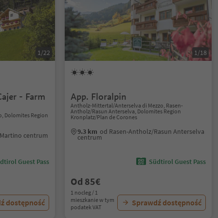
1/22
1/18
ajer - Farm
App. Floralpin
Antholz-Mittertal/Anterselva di Mezzo, Rasen-
Antholz/Rasun Anterselva, Dolomites Region
no, Dolomites Region
Kronplatz/Plan de Corones
9.3 km
od Rasen-Antholz/Rasun Anterselva
 Martino centrum
centrum
dtirol Guest Pass
Südtirol Guest Pass
Od 85€
1 nocleg / 1
mieszkanie w tym
ź dostępność
Sprawdź dostępność
podatek VAT