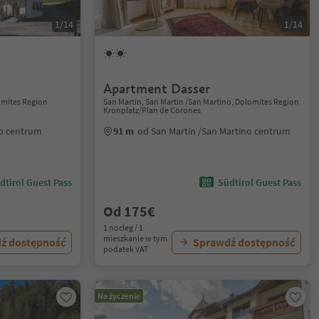
1/14
1/14
a
Apartment Dasser
lomites Region
San Martin, San Martin /San Martino, Dolomites Region
Kronplatz/Plan de Corones
io centrum
91 m
od San Martin /San Martino centrum
dtirol Guest Pass
Südtirol Guest Pass
Od 175€
1 nocleg / 1
mieszkanie w tym
ź dostępność
Sprawdź dostępność
podatek VAT
Na życzenie