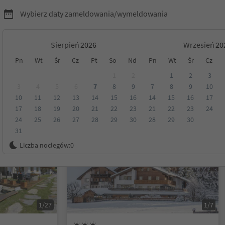
Wybierz daty zameldowania/wymeldowania
Sierpień
Wrzesień
Pn
Wt
Śr
Cz
Pt
So
Nd
Pn
Wt
Śr
Cz
ck i okolicach
1
2
1
2
3
3
4
5
6
7
8
9
7
8
9
10
10
11
12
13
14
15
16
14
15
16
17
Kategoria
Opcje wyżywienia
Ekologiczne zakwaterowanie
17
18
19
20
21
22
23
21
22
23
24
24
25
26
27
28
29
30
28
29
30
31
Na życzenie
Liczba noclegów:
0
1/27
1/7