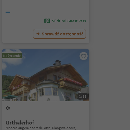
Südtirol Guest Pass
Sprawdź dostępność
Na życzenie
1/11
Urthalerhof
Niederolang/Valdaora di Sotto, Olang/Valdaora,