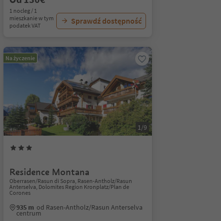
1 nocleg / 1
mieszkanie w tym
Sprawdź dostępność
podatek VAT
Na życzenie
1/9
Residence Montana
Oberrasen/Rasun di Sopra, Rasen-Antholz/Rasun
Anterselva, Dolomites Region Kronplatz/Plan de
Corones
935 m
od Rasen-Antholz/Rasun Anterselva
centrum