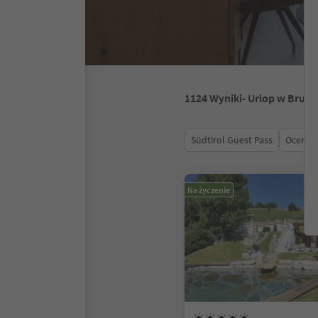
1124
Wyniki
- Urlop w Brune
Südtirol Guest Pass
Ocena
Na życzenie