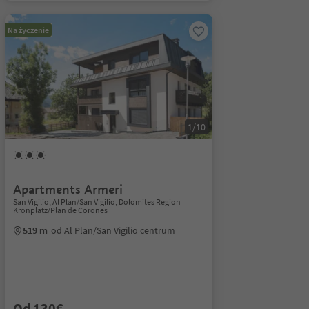
Na życzenie
1/10
Apartments Armeri
San Vigilio, Al Plan/San Vigilio, Dolomites Region
Kronplatz/Plan de Corones
519 m
od Al Plan/San Vigilio centrum
Od 130€