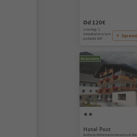
Od 120€
1 nocleg / 1
mieszkanie w tym
Sprawd
podatek VAT
Na życzenie
Hotel Post
Antholz-Mittertal/Anterselva di Me