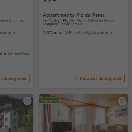
Appartments Piz da Peres
daora, Dolomites
San Vigilio, Al Plan/San Vigilio, Dolomites Region
Kronplatz/Plan de Corones
 centrum
371 m
od Al Plan/San Vigilio centrum
dtirol Guest Pass
ź dostępność
Sprawdź dostępność
Na życzenie