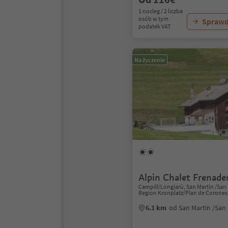
1 nocleg / 2 liczba
osób w tym
Sprawd
podatek VAT
Na życzenie
Alpin Chalet Frenad
Campill/Longiarù, San Martin /San
Region Kronplatz/Plan de Corones
6.1 km
od San Martin /San