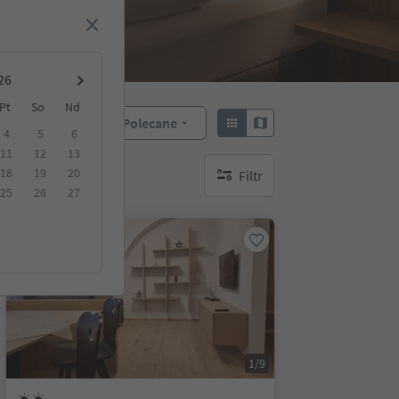
Pt
So
Nd
Polecane
Sortuj według:
4
5
6
11
12
13
18
19
20
Filtr
brak aktywnych filtrów
25
26
27
Na życzenie
1/9