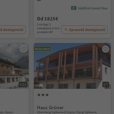
Südtirol Guest Pass
Od 1825€
1 nocleg / 1
mieszkanie w tym
ź dostępność
Sprawdź dostępność
podatek VAT
Na życzenie
1/21
1/7
Haus Grüner
zzo, Rasen-
Oberolang/Valdaora di Sopra, Olang/Valdaora,