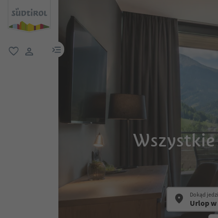
link menu
ulubione
link użytkownika
Wszystkie
Dokąd jedz