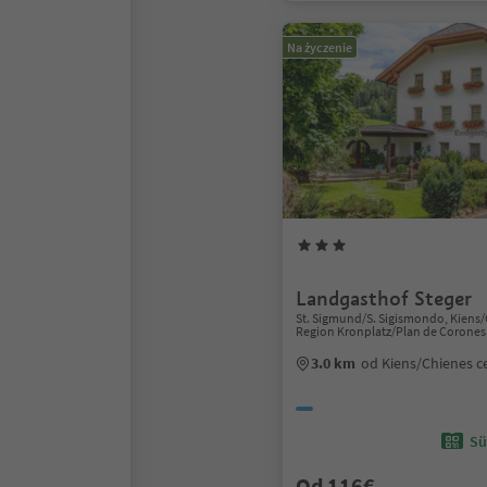
Na życzenie
Landgasthof Steger
St. Sigmund/S. Sigismondo, Kiens/
Region Kronplatz/Plan de Corones
3.0 km
od Kiens/Chienes 
Sü
Od 116€