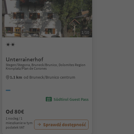
1/10
Unterrainerhof
Stegen/Stegona, Bruneck/Brunico, Dolomites Region
Kronplatz/Plan de Corones
1.1 km
od Bruneck/Brunico centrum
Südtirol Guest Pass
Od 80€
1 nocleg / 1
mieszkanie w tym
Sprawdź dostępność
podatek VAT