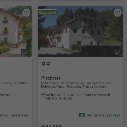
Na życzenie
1/17
1/4
Pirchner
Chienes, Dolomites
Saalen/Sares, St.Lorenzen/San Lorenzo di Sebato,
Dolomites Region Kronplatz/Plan de Corones
centrum
2.8 km
od St.Lorenzen/San Lorenzo di
Sebato centrum
dtirol Guest Pass
Südtirol Guest Pass
Od 100€