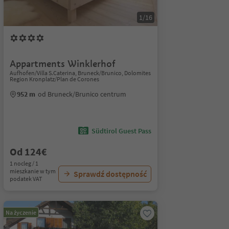
1/16
Appartments Winklerhof
Aufhofen/Villa S.Caterina, Bruneck/Brunico, Dolomites
Region Kronplatz/Plan de Corones
952 m
od Bruneck/Brunico centrum
Südtirol Guest Pass
Od 124€
1 nocleg / 1
mieszkanie w tym
Sprawdź dostępność
podatek VAT
Na życzenie