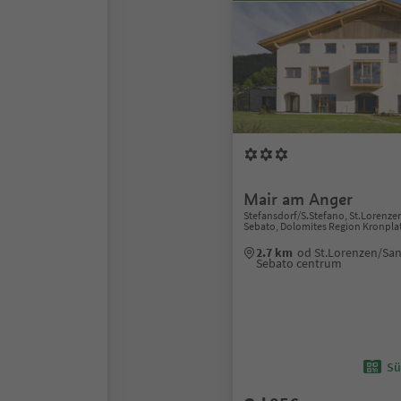
Mair am Anger
Stefansdorf/S.Stefano, St.Lorenze
Sebato, Dolomites Region Kronpla
2.7 km
od St.Lorenzen/San
Sebato centrum
Sü