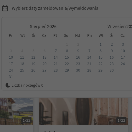
Wybierz daty zameldowania/wymeldowania
Sierpień
Wrzesień
Pn
Wt
Śr
Cz
Pt
So
Nd
Pn
Wt
Śr
Cz
ck i okolicach
1
2
1
2
3
3
4
5
6
7
8
9
7
8
9
10
10
11
12
13
14
15
16
14
15
16
17
Kategoria
Opcje wyżywienia
Ekologiczne zakwaterowanie
17
18
19
20
21
22
23
21
22
23
24
24
25
26
27
28
29
30
28
29
30
31
Możliwość rezerwacji online
Liczba noclegów:
0
1/22
1/22