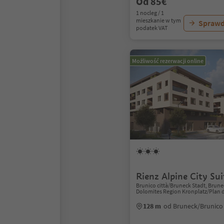
Od 85€
1 nocleg / 1
mieszkanie w tym
Sprawd
podatek VAT
Możliwość rezerwacji online
Rienz Alpine City Sui
Brunico città/Bruneck Stadt, Brun
Dolomites Region Kronplatz/Plan 
128 m
od Bruneck/Brunico