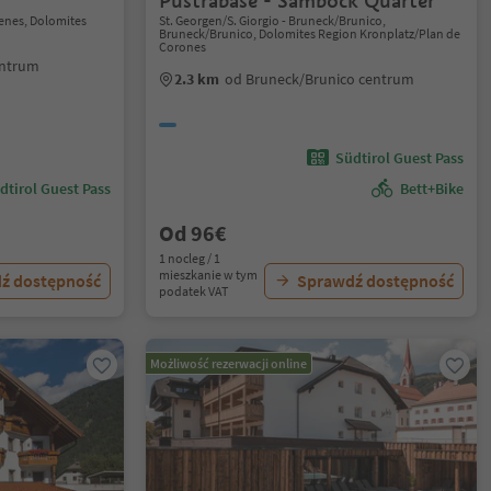
Pustrabase - Sambock Quarter
enes, Dolomites
St. Georgen/S. Giorgio - Bruneck/Brunico,
Bruneck/Brunico, Dolomites Region Kronplatz/Plan de
Corones
entrum
2.3 km
od Bruneck/Brunico centrum
Südtirol Guest Pass
dtirol Guest Pass
Bett+Bike
Od 96€
1 nocleg / 1
mieszkanie w tym
ź dostępność
Sprawdź dostępność
podatek VAT
Możliwość rezerwacji online