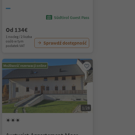
Südtirol Guest Pass
Od 134€
1 nocleg / 2 liczba
osób w tym
Sprawdź dostępność
podatek VAT
Możliwość rezerwacji online
1/28