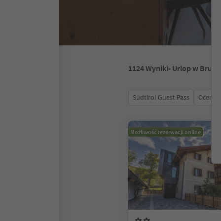
1124
Wyniki
- Urlop w Brune
Südtirol Guest Pass
Ocena
Możliwość rezerwacji online