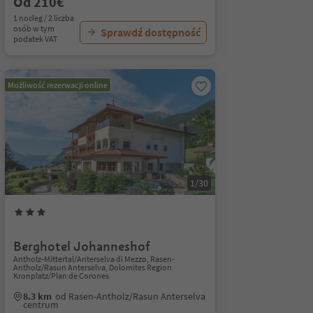
Od 210€
1 nocleg / 2 liczba
osób w tym
Sprawdź dostępność
podatek VAT
Możliwość rezerwacji online
1/30
Berghotel Johanneshof
Antholz-Mittertal/Anterselva di Mezzo, Rasen-
Antholz/Rasun Anterselva, Dolomites Region
Kronplatz/Plan de Corones
8.3 km
od Rasen-Antholz/Rasun Anterselva
centrum