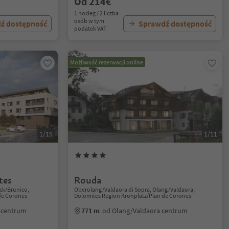
Od 214€
1 nocleg / 2 liczba
osób w tym
ź dostępność
Sprawdź dostępność
podatek VAT
Możliwość rezerwacji online
1/15
1/11
tes
Rouda
eck/Brunico,
Oberolang/Valdaora di Sopra, Olang/Valdaora,
de Corones
Dolomites Region Kronplatz/Plan de Corones
 centrum
771 m
od Olang/Valdaora centrum