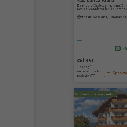
Residence Rienz
Ehrenburg/Casteldarne, Kiens/Chi
Region Kronplatz/Plan de Corones
972 m
od Kiens/Chienes c
Sü
Od 85€
1 nocleg / 1
mieszkanie w tym
Sprawd
podatek VAT
Możliwość rezerwacji online