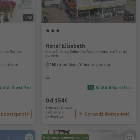
1/30
1/27
Hotel Elisabeth
lomites Region
Kiens/Chienes, Dolomites Region Kronplatz/Plan de
Corones
io centrum
150 m
od Kiens/Chienes centrum
dtirol Guest Pass
Südtirol Guest Pass
Od 154€
1 nocleg / 2 liczba
osób w tym
ź dostępność
Sprawdź dostępność
podatek VAT
Możliwość rezerwacji online