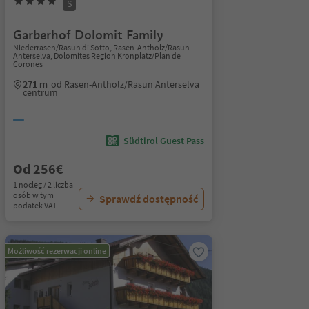
S
Garberhof Dolomit Family
Niederrasen/Rasun di Sotto, Rasen-Antholz/Rasun
Anterselva, Dolomites Region Kronplatz/Plan de
Corones
271 m
od Rasen-Antholz/Rasun Anterselva
centrum
Südtirol Guest Pass
Od 256€
1 nocleg / 2 liczba
osób w tym
Sprawdź dostępność
podatek VAT
Możliwość rezerwacji online