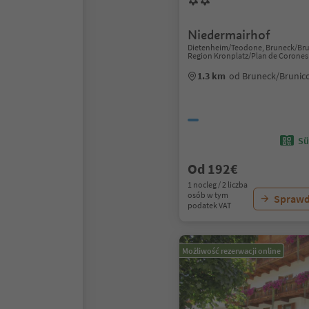
Niedermairhof
Dietenheim/Teodone, Bruneck/Bru
Region Kronplatz/Plan de Corones
1.3 km
od Bruneck/Brunic
Sü
Od 192€
1 nocleg / 2 liczba
osób w tym
Sprawd
podatek VAT
Możliwość rezerwacji online