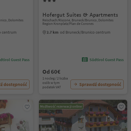
Hofergut Suites & Apartments
nico, Dolomites
Reischach/Riscone, Bruneck/Brunico, Dolomites
Region Kronplatz/Plan de Corones
o centrum
2.7 km
od Bruneck/Brunico centrum
dtirol Guest Pass
Südtirol Guest Pass
Od 60€
1 nocleg / 2 liczba
osób w tym
ź dostępność
Sprawdź dostępność
podatek VAT
Możliwość rezerwacji online