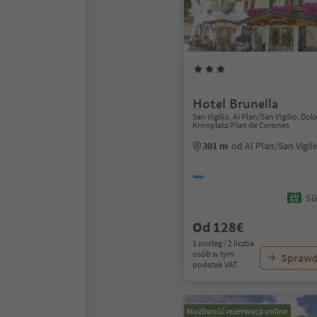
Hotel Brunella
San Vigilio, Al Plan/San Vigilio, Do
Kronplatz/Plan de Corones
301 m
od Al Plan/San Vigil
Sü
Od 128€
1 nocleg / 2 liczba
osób w tym
Sprawd
podatek VAT
Możliwość rezerwacji online