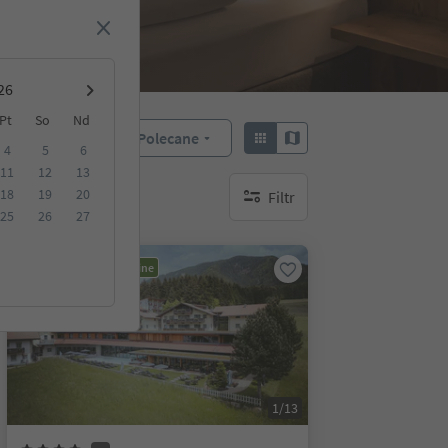
Pt
So
Nd
Polecane
Sortuj według:
4
5
6
11
12
13
18
19
20
Filtr
brak aktywnych filtrów
25
26
27
Możliwość rezerwacji online
1/13