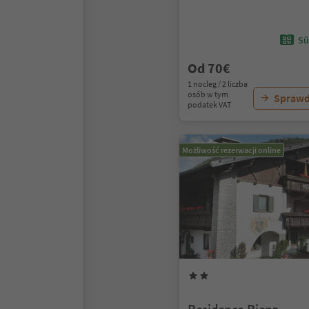
Sü
Od 70€
1 nocleg / 2 liczba
osób w tym
Sprawd
podatek VAT
Możliwość rezerwacji online