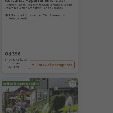
Aurturist Appartement Moar
Runggen/Ronchi, St.Lorenzen/San Lorenzo di Sebato,
Dolomites Region Kronplatz/Plan de Corones
2.3 km
od St.Lorenzen/San Lorenzo di
Sebato centrum
Od 39€
1 nocleg / 2 liczba
osób w tym
Sprawdź dostępność
podatek VAT
Możliwość rezerwacji online