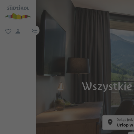
link menu
ulubione
link użytkownika
Wszystkie
Dokąd jedz