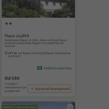
1/20
Haus Judith
Niederrasen/Rasun di Sotto, Rasen-Antholz/Rasun
Anterselva, Dolomites Region Kronplatz/Plan de
Corones
177 m
od Rasen-Antholz/Rasun Anterselva
centrum
Südtirol Guest Pass
Od 58€
1 nocleg / 1
mieszkanie w tym
Sprawdź dostępność
podatek VAT
Możliwość rezerwacji online