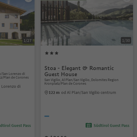
1/27
1/30
Stoa - Elegant & Romantic
Guest House
n/San Lorenzo di
tz/Plan de Corones
San Vigilio, Al Plan/San Vigilio, Dolomites Region
Kronplatz/Plan de Corones
 Lorenzo di
122 m
od Al Plan/San Vigilio centrum
dtirol Guest Pass
Südtirol Guest Pass