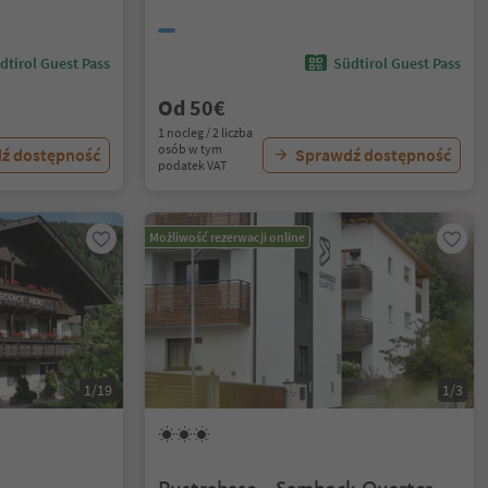
dtirol Guest Pass
Südtirol Guest Pass
Od 50€
1 nocleg / 2 liczba
osób w tym
ź dostępność
Sprawdź dostępność
podatek VAT
Możliwość rezerwacji online
1/19
1/3