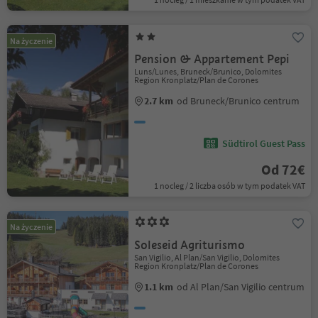
Na życzenie
Pension & Appartement Pepi
Luns/Lunes, Bruneck/Brunico, Dolomites
Region Kronplatz/Plan de Corones
2.7 km
od Bruneck/Brunico centrum
Südtirol Guest Pass
Od 72€
1 nocleg / 2 liczba osób w tym podatek VAT
Na życzenie
Soleseid Agriturismo
San Vigilio, Al Plan/San Vigilio, Dolomites
Region Kronplatz/Plan de Corones
1.1 km
od Al Plan/San Vigilio centrum