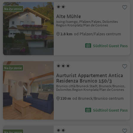
Na życzenie
Alte Mühle
Issing/Issengo, Pfalzen/Falzes, Dolomites
Region Kronplatz/Plan de Corones
2.8 km
od Pfalzen/Falzes centrum
Südtirol Guest Pass
Na życzenie
Aurturist Appartement Antica
Residenza Brunico 150/3
Brunico città/Bruneck Stadt, Bruneck/Brunico,
Dolomites Region Kronplatz/Plan de Corones
220 m
od Bruneck/Brunico centrum
Südtirol Guest Pass
Na życzenie