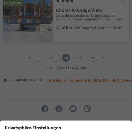
Na życzenie
Chalet K-Lodge View
Geiselsberg/Sorafurcia, Olang/Valdaora,
Dolomites Region Kronplatz/Plan de Corones
1.6 km
od Olang/Valdaora centrum
1
2
...
...
1
23
24
25
38
3
4
691 - 720 z 1124 wyniki
5
6
Zakwaterowanie
Noclegi w regionie Kronplatz/Plan de Corones
7
8
9
10
11
12
13
14
Język: Polski
15