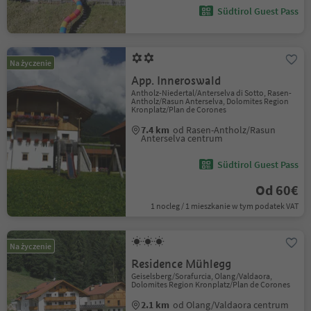
Südtirol Guest Pass
Na życzenie
App. Inneroswald
Antholz-Niedertal/Anterselva di Sotto, Rasen-
Antholz/Rasun Anterselva, Dolomites Region
Kronplatz/Plan de Corones
7.4 km
od Rasen-Antholz/Rasun
Anterselva centrum
Südtirol Guest Pass
Od 60€
1 nocleg / 1 mieszkanie w tym podatek VAT
Na życzenie
Residence Mühlegg
Geiselsberg/Sorafurcia, Olang/Valdaora,
Dolomites Region Kronplatz/Plan de Corones
2.1 km
od Olang/Valdaora centrum