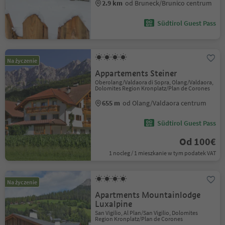
2.9 km
od Bruneck/Brunico centrum
Südtirol Guest Pass
Na życzenie
Appartements Steiner
Oberolang/Valdaora di Sopra, Olang/Valdaora,
Dolomites Region Kronplatz/Plan de Corones
655 m
od Olang/Valdaora centrum
Südtirol Guest Pass
Od 100€
1 nocleg / 1 mieszkanie w tym podatek VAT
Na życzenie
Apartments Mountainlodge
Luxalpine
San Vigilio, Al Plan/San Vigilio, Dolomites
Region Kronplatz/Plan de Corones