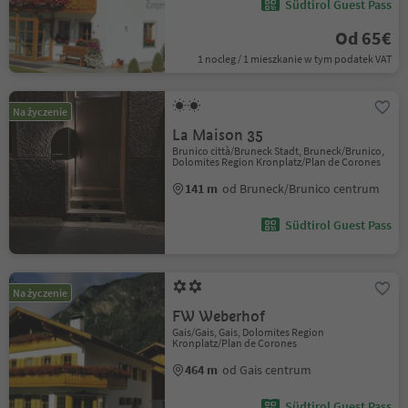
Südtirol Guest Pass
Od 65€
1 nocleg / 1 mieszkanie w tym podatek VAT
Na życzenie
La Maison 35
Brunico città/Bruneck Stadt, Bruneck/Brunico,
Dolomites Region Kronplatz/Plan de Corones
141 m
od Bruneck/Brunico centrum
Südtirol Guest Pass
Na życzenie
FW Weberhof
Gais/Gais, Gais, Dolomites Region
Kronplatz/Plan de Corones
464 m
od Gais centrum
Südtirol Guest Pass