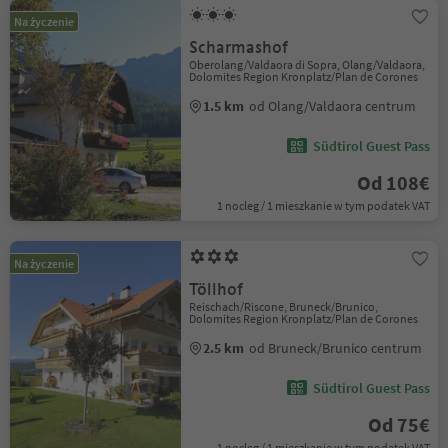
Na życzenie
Scharmashof
Oberolang/Valdaora di Sopra, Olang/Valdaora,
Dolomites Region Kronplatz/Plan de Corones
1.5 km
od Olang/Valdaora centrum
Südtirol Guest Pass
Od 108€
1 nocleg / 1 mieszkanie w tym podatek VAT
Na życzenie
Töllhof
Reischach/Riscone, Bruneck/Brunico,
Dolomites Region Kronplatz/Plan de Corones
2.5 km
od Bruneck/Brunico centrum
Südtirol Guest Pass
Od 75€
1 nocleg / 1 mieszkanie w tym podatek VAT