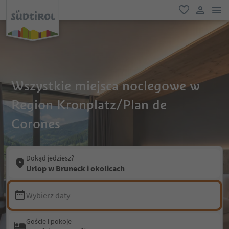
lin
ulubione
link uży
Wszystkie miejsca noclegowe w
Region Kronplatz/Plan de
Corones
Dokąd jedziesz?
Urlop w Bruneck i okolicach
Wybierz daty
Goście i pokoje