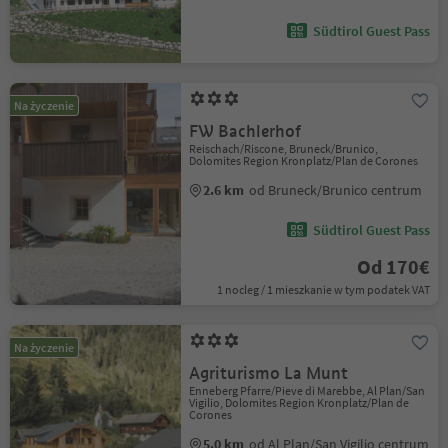
Südtirol Guest Pass
Na życzenie
FW Bachlerhof
Reischach/Riscone, Bruneck/Brunico,
Dolomites Region Kronplatz/Plan de Corones
2.6 km
od Bruneck/Brunico centrum
Südtirol Guest Pass
Od 170€
1 nocleg / 1 mieszkanie w tym podatek VAT
Na życzenie
Agriturismo La Munt
Enneberg Pfarre/Pieve di Marebbe, Al Plan/San
Vigilio, Dolomites Region Kronplatz/Plan de
Corones
5.0 km
od Al Plan/San Vigilio centrum