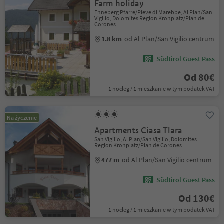
Farm holiday
Enneberg Pfarre/Pieve di Marebbe, Al Plan/San
Vigilio, Dolomites Region Kronplatz/Plan de
Corones
1.8 km
od Al Plan/San Vigilio centrum
Südtirol Guest Pass
Od 80€
1 nocleg / 1 mieszkanie w tym podatek VAT
Na życzenie
Apartments Ciasa Tlara
San Vigilio, Al Plan/San Vigilio, Dolomites
Region Kronplatz/Plan de Corones
477 m
od Al Plan/San Vigilio centrum
Südtirol Guest Pass
Od 130€
1 nocleg / 1 mieszkanie w tym podatek VAT