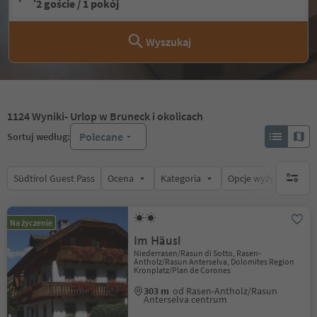
2 goście / 1 pokój
Wyszukaj
1124
Wyniki
- Urlop w Bruneck i okolicach
Polecane
Sortuj według:
Südtirol Guest Pass
Ocena
Kategoria
Opcje wyżywienia
brak ak
Na życzenie
Im Häusl
Niederrasen/Rasun di Sotto, Rasen-
Antholz/Rasun Anterselva, Dolomites Region
Kronplatz/Plan de Corones
303 m
od Rasen-Antholz/Rasun
Anterselva centrum