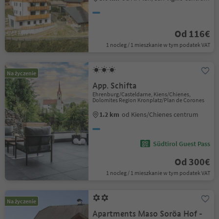
Od 116€
1 nocleg / 1 mieszkanie w tym podatek VAT
Na życzenie
App. Schifta
Ehrenburg/Casteldarne, Kiens/Chienes,
Dolomites Region Kronplatz/Plan de Corones
1.2 km
od Kiens/Chienes centrum
Südtirol Guest Pass
Od 300€
1 nocleg / 1 mieszkanie w tym podatek VAT
Na życzenie
Apartments Maso Soröa Hof -