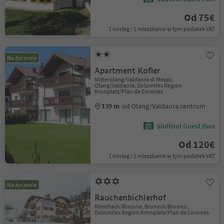
Od 75€
1 nocleg / 1 mieszkanie w tym podatek VAT
Na życzenie
Apartment Kofler
Mitterolang/Valdaora di Mezzo,
Olang/Valdaora, Dolomites Region
Kronplatz/Plan de Corones
139 m
od Olang/Valdaora centrum
Südtirol Guest Pass
Od 120€
1 nocleg / 1 mieszkanie w tym podatek VAT
Na życzenie
Rauchenbichlerhof
Reischach/Riscone, Bruneck/Brunico,
Dolomites Region Kronplatz/Plan de Corones