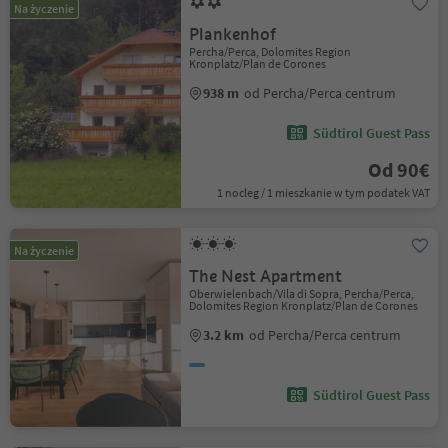
Na życzenie
Plankenhof
Percha/Perca, Dolomites Region
Kronplatz/Plan de Corones
938 m
od Percha/Perca centrum
Südtirol Guest Pass
Od 90€
1 nocleg / 1 mieszkanie w tym podatek VAT
Na życzenie
The Nest Apartment
Oberwielenbach/Vila di Sopra, Percha/Perca,
Dolomites Region Kronplatz/Plan de Corones
3.2 km
od Percha/Perca centrum
Südtirol Guest Pass