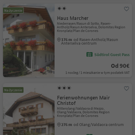
Na życzenie
Haus Marcher
Niederrasen/Rasun di Sotto, Rasen-
Antholz/Rasun Anterselva, Dolomites Region
Kronplatz/Plan de Corones
176 m
od Rasen-Antholz/Rasun
Anterselva centrum
Südtirol Guest Pass
Od 90€
1 nocleg / 1 mieszkanie w tym podatek VAT
Na życzenie
Ferienwohnungen Mair
Christof
Mitterolang/Valdaora di Mezzo,
Olang/Valdaora, Dolomites Region
Kronplatz/Plan de Corones
276 m
od Olang/Valdaora centrum