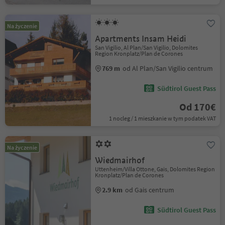
Na życzenie
Apartments Insam Heidi
San Vigilio, Al Plan/San Vigilio, Dolomites
Region Kronplatz/Plan de Corones
769 m
od Al Plan/San Vigilio centrum
Südtirol Guest Pass
Od 170€
1 nocleg / 1 mieszkanie w tym podatek VAT
Na życzenie
Wiedmairhof
Uttenheim/Villa Ottone, Gais, Dolomites Region
Kronplatz/Plan de Corones
2.9 km
od Gais centrum
Südtirol Guest Pass