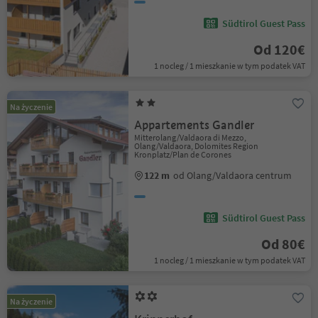
Südtirol Guest Pass
Od 120€
1 nocleg / 1 mieszkanie w tym podatek VAT
Na życzenie
Appartements Gandler
Mitterolang/Valdaora di Mezzo,
Olang/Valdaora, Dolomites Region
Kronplatz/Plan de Corones
122 m
od Olang/Valdaora centrum
Südtirol Guest Pass
Od 80€
1 nocleg / 1 mieszkanie w tym podatek VAT
Na życzenie