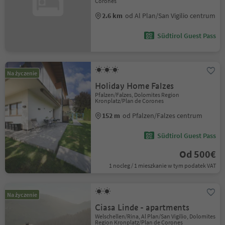
Corones
2.6 km
od Al Plan/San Vigilio centrum
Südtirol Guest Pass
Na życzenie
Holiday Home Falzes
Pfalzen/Falzes, Dolomites Region
Kronplatz/Plan de Corones
152 m
od Pfalzen/Falzes centrum
Südtirol Guest Pass
Od 500€
1 nocleg / 1 mieszkanie w tym podatek VAT
Na życzenie
Ciasa Linde - apartments
Welschellen/Rina, Al Plan/San Vigilio, Dolomites
Region Kronplatz/Plan de Corones