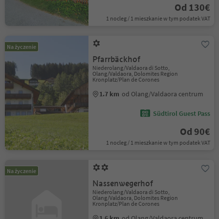
Od 130€
1 nocleg / 1 mieszkanie w tym podatek VAT
Na życzenie
Pfarrbäckhof
Niederolang/Valdaora di Sotto,
Olang/Valdaora, Dolomites Region
Kronplatz/Plan de Corones
1.7 km
od Olang/Valdaora centrum
Südtirol Guest Pass
Od 90€
1 nocleg / 1 mieszkanie w tym podatek VAT
Na życzenie
Nassenwegerhof
Niederolang/Valdaora di Sotto,
Olang/Valdaora, Dolomites Region
Kronplatz/Plan de Corones
1.6 km
od Olang/Valdaora centrum