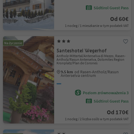
Südtirol Guest Pass
Od 60€
1 nocleg / 1 mieszkanie w tym podatek VAT
Na życzenie
Santeshotel Wegerhof
Antholz-Mittertal/Anterselva di Mezzo, Rasen-
Antholz/Rasun Anterselva, Dolomites Region
Kronplatz/Plan de Corones
9.5 km
od Rasen-Antholz/Rasun
Anterselva centrum
Poziom zrównoważenia 3
Südtirol Guest Pass
Od 170€
1 nocleg / 2 liczba osób w tym podatek VAT