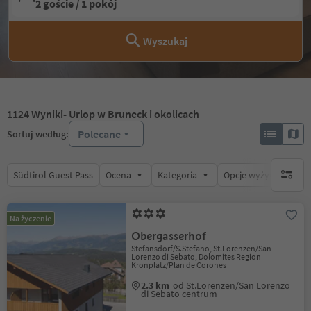
2 goście / 1 pokój
Wyszukaj
1124
Wyniki
- Urlop w Bruneck i okolicach
Polecane
Sortuj według:
Südtirol Guest Pass
Ocena
Kategoria
Opcje wyżywienia
brak ak
Na życzenie
Obergasserhof
Stefansdorf/S.Stefano, St.Lorenzen/San
Lorenzo di Sebato, Dolomites Region
Kronplatz/Plan de Corones
2.3 km
od St.Lorenzen/San Lorenzo
di Sebato centrum