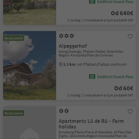
Südtirol Guest Pass
Od 640€
1 nocleg / 1 mieszkanie w tym podatek VAT
Na życzenie
Alpeggerhof
Issing/Issengo, Pfalzen/Falzes, Dolomites
Region Kronplatz/Plan de Corones
2.3 km
od Pfalzen/Falzes centrum
Südtirol Guest Pass
Od 60€
1 nocleg / 1 mieszkanie w tym podatek VAT
Na życzenie
Apartments Lü de Rü - Farm
holiday
Enneberg Pfarre/Pieve di Marebbe, Al Plan/San
Vigilio, Dolomites Region Kronplatz/Plan de