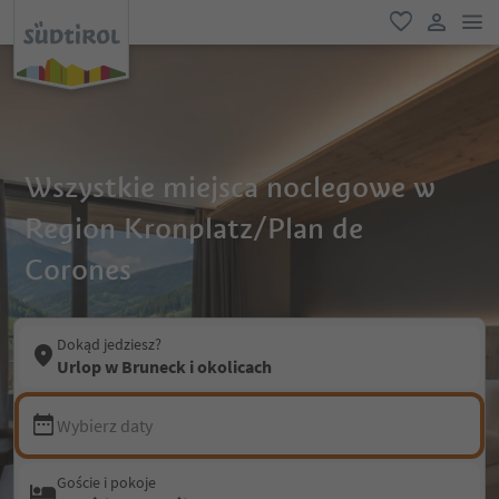
lin
ulubione
link uży
Wszystkie miejsca noclegowe w
Region Kronplatz/Plan de
Corones
Dokąd jedziesz?
Urlop w Bruneck i okolicach
Wybierz daty
Goście i pokoje