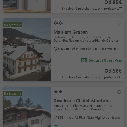
Od 85€
1 nocleg / 1 mieszkanie w tym podatek VAT
Na życzenie
Mair am Graben
Dietenheim/Teodone, Bruneck/Brunico,
Dolomites Region Kronplatz/Plan de Corones
1.4 km
od Bruneck/Brunico centrum
Südtirol Guest Pass
Od 58€
1 nocleg / 1 mieszkanie w tym podatek VAT
Na życzenie
Residence Chalet Montana
San Vigilio, Al Plan/San Vigilio, Dolomites
Region Kronplatz/Plan de Corones
369 m
od Al Plan/San Vigilio centrum