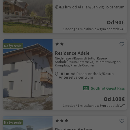
4.1 km
od Al Plan/San Vigilio centrum
Od 90€
1 nocleg / 1 mieszkanie w tym podatek VAT
Na życzenie
Residence Adele
Niederrasen/Rasun di Sotto, Rasen-
Antholz/Rasun Anterselva, Dolomites Region
Kronplatz/Plan de Corones
181 m
od Rasen-Antholz/Rasun
Anterselva centrum
Südtirol Guest Pass
Od 100€
1 nocleg / 1 mieszkanie w tym podatek VAT
Na życzenie
Residence Antina