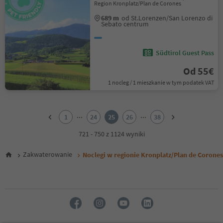
Region Kronplatz/Plan de Corones
689 m
od St.Lorenzen/San Lorenzo di
Sebato centrum
Südtirol Guest Pass
Od 55€
1 nocleg / 1 mieszkanie w tym podatek VAT
1
2
...
...
1
24
25
26
38
3
4
721 - 750 z 1124 wyniki
5
6
Zakwaterowanie
Noclegi w regionie Kronplatz/Plan de Corones
7
8
9
10
11
12
13