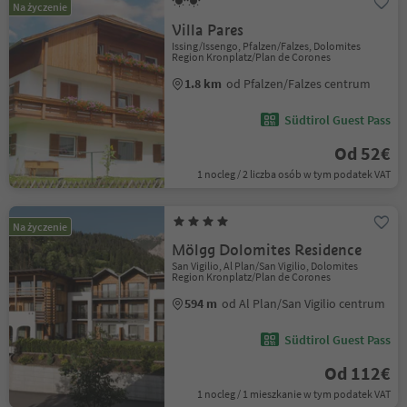
Na życzenie
Villa Pares
Issing/Issengo, Pfalzen/Falzes, Dolomites
Region Kronplatz/Plan de Corones
1.8 km
od Pfalzen/Falzes centrum
Südtirol Guest Pass
Od 52€
1 nocleg / 2 liczba osób w tym podatek VAT
Na życzenie
Mölgg Dolomites Residence
San Vigilio, Al Plan/San Vigilio, Dolomites
Region Kronplatz/Plan de Corones
594 m
od Al Plan/San Vigilio centrum
Südtirol Guest Pass
Od 112€
1 nocleg / 1 mieszkanie w tym podatek VAT