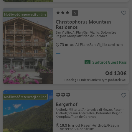
S
Możliwość rezerwacji online
Christophorus Mountain
Residence
San Vigilio, Al Plan/San Vigilio, Dolomites
Region Kronplatz/Plan de Corones
73 m
od Al Plan/San Vigilio centrum
Südtirol Guest Pass
Od 130€
1 nocleg / 1 mieszkanie w tym podatek VAT
Możliwość rezerwacji online
Bergerhof
Antholz-Mittertal/Anterselva di Mezzo, Rasen-
Antholz/Rasun Anterselva, Dolomites Region
Kronplatz/Plan de Corones
10.9 km
od Rasen-Antholz/Rasun
Anterselva centrum