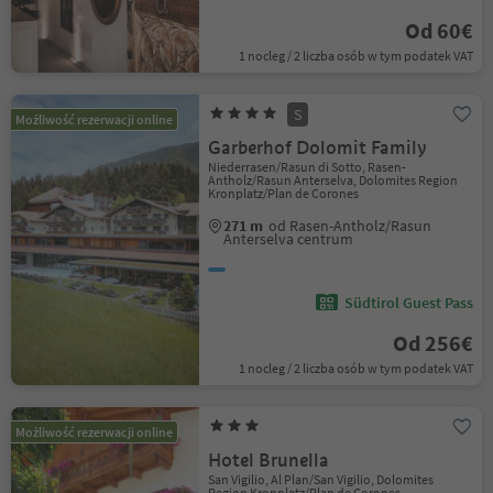
Od 60€
1 nocleg / 2 liczba osób w tym podatek VAT
S
Możliwość rezerwacji online
Garberhof Dolomit Family
Niederrasen/Rasun di Sotto, Rasen-
Antholz/Rasun Anterselva, Dolomites Region
Kronplatz/Plan de Corones
271 m
od Rasen-Antholz/Rasun
Anterselva centrum
Südtirol Guest Pass
Od 256€
1 nocleg / 2 liczba osób w tym podatek VAT
Możliwość rezerwacji online
Hotel Brunella
San Vigilio, Al Plan/San Vigilio, Dolomites
Region Kronplatz/Plan de Corones