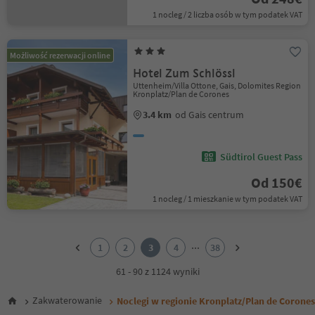
1 nocleg / 2 liczba osób w tym podatek VAT
Możliwość rezerwacji online
Hotel Zum Schlössl
Uttenheim/Villa Ottone, Gais, Dolomites Region
Kronplatz/Plan de Corones
3.4 km
od Gais centrum
Südtirol Guest Pass
Od 150€
1 nocleg / 1 mieszkanie w tym podatek VAT
1
2
...
1
2
3
4
38
3
4
61 - 90 z 1124 wyniki
5
6
Zakwaterowanie
Noclegi w regionie Kronplatz/Plan de Corones
7