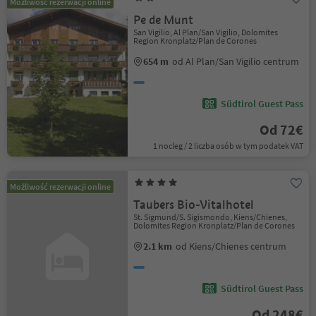
Możliwość rezerwacji online
Pe de Munt
San Vigilio, Al Plan/San Vigilio, Dolomites
Region Kronplatz/Plan de Corones
654 m
od Al Plan/San Vigilio centrum
Südtirol Guest Pass
Od 72€
1 nocleg / 2 liczba osób w tym podatek VAT
Możliwość rezerwacji online
Taubers Bio-Vitalhotel
St. Sigmund/S. Sigismondo, Kiens/Chienes,
Dolomites Region Kronplatz/Plan de Corones
2.1 km
od Kiens/Chienes centrum
Südtirol Guest Pass
Od 248€