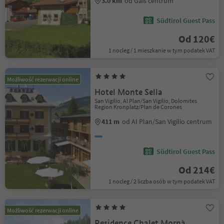
3.0 km
od Gais centrum
Südtirol Guest Pass
Od 120€
1 nocleg / 1 mieszkanie w tym podatek VAT
Możliwość rezerwacji online
Hotel Monte Sella
San Vigilio, Al Plan/San Vigilio, Dolomites
Region Kronplatz/Plan de Corones
411 m
od Al Plan/San Vigilio centrum
Südtirol Guest Pass
Od 214€
1 nocleg / 2 liczba osób w tym podatek VAT
Możliwość rezerwacji online
Residence Chalet Mornà