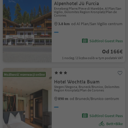
Alpenhotel Jù Furcia
Enneberg Pfarre/Pieve di Marebbe, Al Plan/San
Vigilio, Dolomites Region Kronplatz/Plan de
Corones
3.8 km
od Al Plan/San Vigilio centrum
Südtirol Guest Pass
Od 166€
1 nocleg / 2 liczba osób w tym podatek VAT
Możliwość rezerwacji online
Hotel Wochtla Buam
Stegen/Stegona, Bruneck/Brunico, Dolomites
Region Kronplatz/Plan de Corones
890 m
od Bruneck/Brunico centrum
Südtirol Guest Pass
Bett+Bike