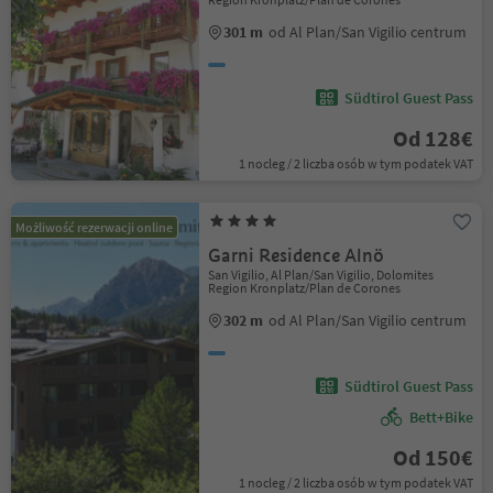
301 m
od Al Plan/San Vigilio centrum
Südtirol Guest Pass
Od 128€
1 nocleg / 2 liczba osób w tym podatek VAT
Możliwość rezerwacji online
Garni Residence Alnö
San Vigilio, Al Plan/San Vigilio, Dolomites
Region Kronplatz/Plan de Corones
302 m
od Al Plan/San Vigilio centrum
Südtirol Guest Pass
Bett+Bike
Od 150€
1 nocleg / 2 liczba osób w tym podatek VAT