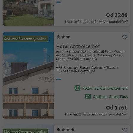
Od 128€
1 nocleg / 2 liczba osób w tym podatek VAT
Możliwość rezerwacji online
Hotel Antholzerhof
Antholz-Niedertal/Anterselva di Sotto, Rasen-
Antholz/Rasun Anterselva, Dolomites Region
Kronplatz/Plan de Corones
6.5 km
od Rasen-Antholz/Rasun
Anterselva centrum
Poziom zrównoważenia 2
Südtirol Guest Pass
Od 176€
1 nocleg / 2 liczba osób w tym podatek VAT
Możliwość rezerwacji online