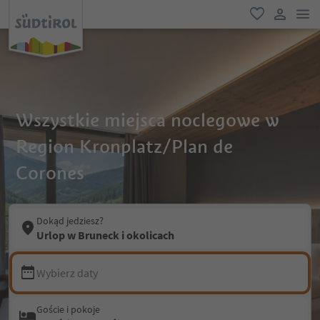
lin
ulubione
link uży
Wszystkie miejsca noclegowe w
Region Kronplatz/Plan de
Corones
Dokąd jedziesz?
Urlop w Bruneck i okolicach
Wybierz daty
Goście i pokoje