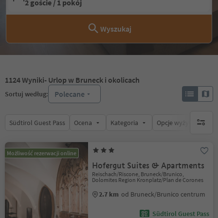
2 goście / 1 pokój
Wyszukaj
1124
Wyniki
- Urlop w Bruneck i okolicach
Polecane
Sortuj według:
Südtirol Guest Pass
Ocena
Kategoria
Opcje wyżywienia
brak ak
Możliwość rezerwacji online
Hofergut Suites & Apartments
Reischach/Riscone, Bruneck/Brunico,
Dolomites Region Kronplatz/Plan de Corones
2.7 km
od Bruneck/Brunico centrum
Südtirol Guest Pass