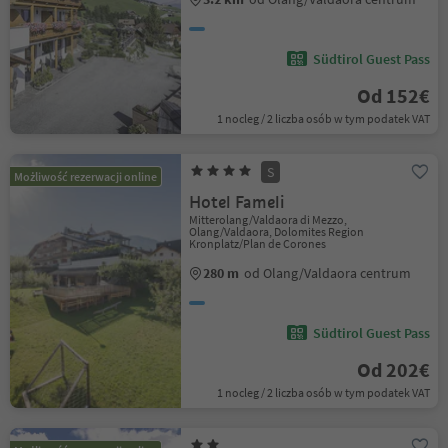
Südtirol Guest Pass
Od 152€
1 nocleg / 2 liczba osób w tym podatek VAT
S
Możliwość rezerwacji online
Hotel Fameli
Mitterolang/Valdaora di Mezzo,
Olang/Valdaora, Dolomites Region
Kronplatz/Plan de Corones
280 m
od Olang/Valdaora centrum
Südtirol Guest Pass
Od 202€
1 nocleg / 2 liczba osób w tym podatek VAT