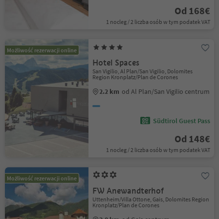
Od 168€
1 nocleg / 2 liczba osób w tym podatek VAT
Możliwość rezerwacji online
Hotel Spaces
San Vigilio, Al Plan/San Vigilio, Dolomites
Region Kronplatz/Plan de Corones
2.2 km
od Al Plan/San Vigilio centrum
Südtirol Guest Pass
Od 148€
1 nocleg / 2 liczba osób w tym podatek VAT
Możliwość rezerwacji online
FW Anewandterhof
Uttenheim/Villa Ottone, Gais, Dolomites Region
Kronplatz/Plan de Corones