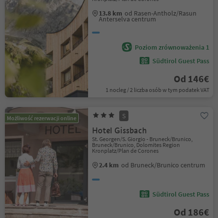
13.8 km
od Rasen-Antholz/Rasun
Anterselva centrum
Poziom zrównoważenia 1
Südtirol Guest Pass
Od 146€
1 nocleg / 2 liczba osób w tym podatek VAT
S
Możliwość rezerwacji online
Hotel Gissbach
St. Georgen/S. Giorgio - Bruneck/Brunico,
Bruneck/Brunico, Dolomites Region
Kronplatz/Plan de Corones
2.4 km
od Bruneck/Brunico centrum
Südtirol Guest Pass
Od 186€