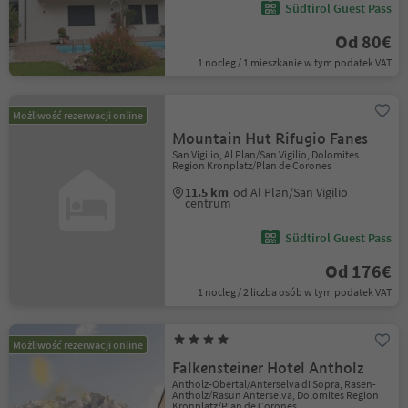
Südtirol Guest Pass
Od 80€
1 nocleg / 1 mieszkanie w tym podatek VAT
Możliwość rezerwacji online
Mountain Hut Rifugio Fanes
San Vigilio, Al Plan/San Vigilio, Dolomites
Region Kronplatz/Plan de Corones
11.5 km
od Al Plan/San Vigilio
centrum
Südtirol Guest Pass
Od 176€
1 nocleg / 2 liczba osób w tym podatek VAT
Możliwość rezerwacji online
Falkensteiner Hotel Antholz
Antholz-Obertal/Anterselva di Sopra, Rasen-
Antholz/Rasun Anterselva, Dolomites Region
Kronplatz/Plan de Corones