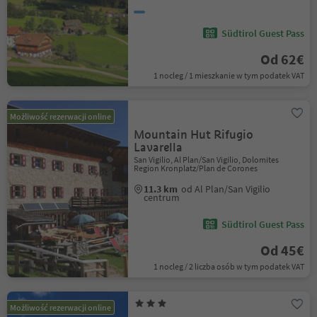
Südtirol Guest Pass
Od 62€
1 nocleg / 1 mieszkanie w tym podatek VAT
Możliwość rezerwacji online
Mountain Hut Rifugio
Lavarella
San Vigilio, Al Plan/San Vigilio, Dolomites
Region Kronplatz/Plan de Corones
11.3 km
od Al Plan/San Vigilio
centrum
Südtirol Guest Pass
Od 45€
1 nocleg / 2 liczba osób w tym podatek VAT
Możliwość rezerwacji online