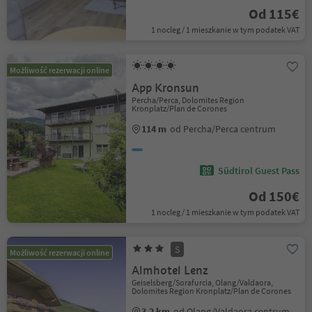
Od 115€
1 nocleg / 1 mieszkanie w tym podatek VAT
Możliwość rezerwacji online
App Kronsun
Percha/Perca, Dolomites Region
Kronplatz/Plan de Corones
114 m
od Percha/Perca centrum
Südtirol Guest Pass
Od 150€
1 nocleg / 1 mieszkanie w tym podatek VAT
S
Możliwość rezerwacji online
Almhotel Lenz
Geiselsberg/Sorafurcia, Olang/Valdaora,
Dolomites Region Kronplatz/Plan de Corones
3.2 km
od Olang/Valdaora centrum