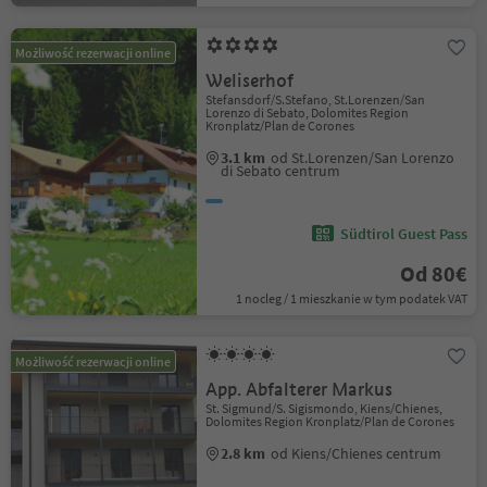
Możliwość rezerwacji online
Weliserhof
Stefansdorf/S.Stefano, St.Lorenzen/San
Lorenzo di Sebato, Dolomites Region
Kronplatz/Plan de Corones
3.1 km
od St.Lorenzen/San Lorenzo
di Sebato centrum
Südtirol Guest Pass
Od 80€
1 nocleg / 1 mieszkanie w tym podatek VAT
Możliwość rezerwacji online
App. Abfalterer Markus
St. Sigmund/S. Sigismondo, Kiens/Chienes,
Dolomites Region Kronplatz/Plan de Corones
2.8 km
od Kiens/Chienes centrum