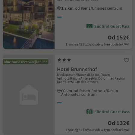
1.7 km
od Kiens/Chienes centrum
Südtirol Guest Pass
Od 152€
1 nocleg / 2 liczba osób w tym podatek VAT
Możliwość rezerwacji online
Hotel Brunnerhof
Niederrasen/Rasun di Sotto, Rasen-
Antholz/Rasun Anterselva, Dolomites Region
Kronplatz/Plan de Corones
605 m
od Rasen-Antholz/Rasun
Anterselva centrum
Südtirol Guest Pass
Od 132€
1 nocleg / 2 liczba osób w tym podatek VAT