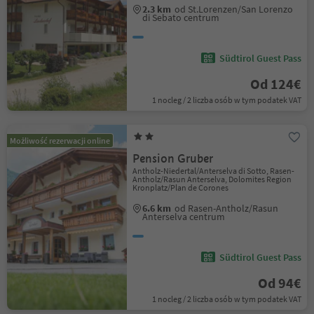
2.3 km
od St.Lorenzen/San Lorenzo
di Sebato centrum
Südtirol Guest Pass
Od 124€
1 nocleg / 2 liczba osób w tym podatek VAT
Możliwość rezerwacji online
Pension Gruber
Antholz-Niedertal/Anterselva di Sotto, Rasen-
Antholz/Rasun Anterselva, Dolomites Region
Kronplatz/Plan de Corones
6.6 km
od Rasen-Antholz/Rasun
Anterselva centrum
Südtirol Guest Pass
Od 94€
1 nocleg / 2 liczba osób w tym podatek VAT