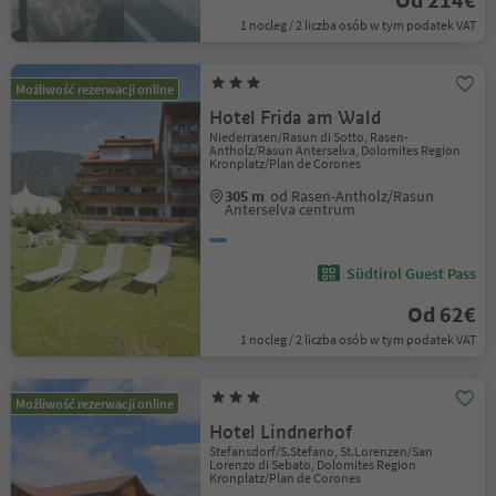
1 nocleg / 2 liczba osób w tym podatek VAT
Możliwość rezerwacji online
Hotel Frida am Wald
Niederrasen/Rasun di Sotto, Rasen-
Antholz/Rasun Anterselva, Dolomites Region
Kronplatz/Plan de Corones
305 m
od Rasen-Antholz/Rasun
Anterselva centrum
Südtirol Guest Pass
Od 62€
1 nocleg / 2 liczba osób w tym podatek VAT
Możliwość rezerwacji online
Hotel Lindnerhof
Stefansdorf/S.Stefano, St.Lorenzen/San
Lorenzo di Sebato, Dolomites Region
Kronplatz/Plan de Corones