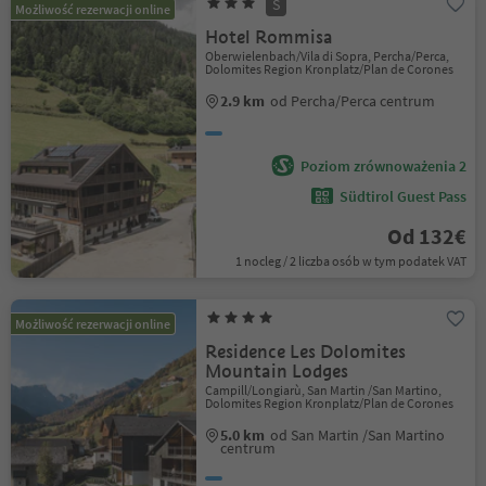
S
Możliwość rezerwacji online
Hotel Rommisa
Oberwielenbach/Vila di Sopra, Percha/Perca,
Dolomites Region Kronplatz/Plan de Corones
2.9 km
od Percha/Perca centrum
Poziom zrównoważenia 2
Südtirol Guest Pass
Od 132€
1 nocleg / 2 liczba osób w tym podatek VAT
Możliwość rezerwacji online
Residence Les Dolomites
Mountain Lodges
Campill/Longiarù, San Martin /San Martino,
Dolomites Region Kronplatz/Plan de Corones
5.0 km
od San Martin /San Martino
centrum