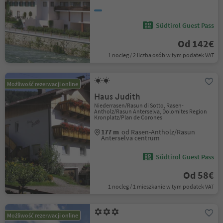
Südtirol Guest Pass
Od 142€
1 nocleg / 2 liczba osób w tym podatek VAT
Możliwość rezerwacji online
Haus Judith
Niederrasen/Rasun di Sotto, Rasen-
Antholz/Rasun Anterselva, Dolomites Region
Kronplatz/Plan de Corones
177 m
od Rasen-Antholz/Rasun
Anterselva centrum
Südtirol Guest Pass
Od 58€
1 nocleg / 1 mieszkanie w tym podatek VAT
Możliwość rezerwacji online