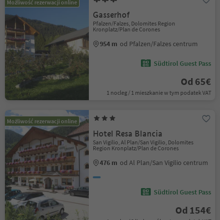
Możliwość rezerwacji online
Gasserhof
Pfalzen/Falzes, Dolomites Region
Kronplatz/Plan de Corones
954 m
od Pfalzen/Falzes centrum
Südtirol Guest Pass
Od 65€
1 nocleg / 1 mieszkanie w tym podatek VAT
Możliwość rezerwacji online
Hotel Resa Blancia
San Vigilio, Al Plan/San Vigilio, Dolomites
Region Kronplatz/Plan de Corones
476 m
od Al Plan/San Vigilio centrum
Südtirol Guest Pass
Od 154€