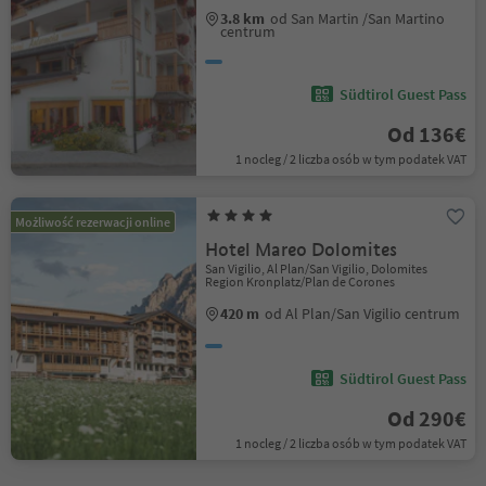
3.8 km
od San Martin /San Martino
centrum
Südtirol Guest Pass
Od 136€
1 nocleg / 2 liczba osób w tym podatek VAT
Możliwość rezerwacji online
Hotel Mareo Dolomites
San Vigilio, Al Plan/San Vigilio, Dolomites
Region Kronplatz/Plan de Corones
420 m
od Al Plan/San Vigilio centrum
Südtirol Guest Pass
Od 290€
1 nocleg / 2 liczba osób w tym podatek VAT