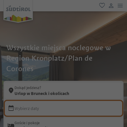
lin
ulubione
link uży
Wszystkie miejsca noclegowe w
Region Kronplatz/Plan de
Corones
Dokąd jedziesz?
Urlop w Bruneck i okolicach
Wybierz daty
Goście i pokoje