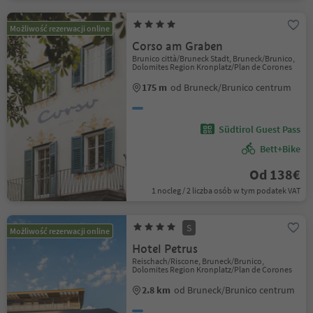
Możliwość rezerwacji online
Corso am Graben
Brunico città/Bruneck Stadt, Bruneck/Brunico,
Dolomites Region Kronplatz/Plan de Corones
175 m
od Bruneck/Brunico centrum
Südtirol Guest Pass
Bett+Bike
Od 138€
1 nocleg / 2 liczba osób w tym podatek VAT
S
Możliwość rezerwacji online
Hotel Petrus
Reischach/Riscone, Bruneck/Brunico,
Dolomites Region Kronplatz/Plan de Corones
2.8 km
od Bruneck/Brunico centrum