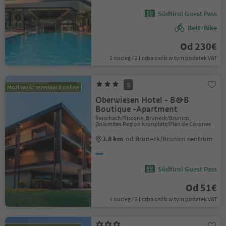
Südtirol Guest Pass
Bett+Bike
Od 230€
1 nocleg / 2 liczba osób w tym podatek VAT
S
Możliwość rezerwacji online
Oberwiesen Hotel - B&B
Boutique -Apartment
Reischach/Riscone, Bruneck/Brunico,
Dolomites Region Kronplatz/Plan de Corones
2.8 km
od Bruneck/Brunico centrum
Südtirol Guest Pass
Od 51€
1 nocleg / 2 liczba osób w tym podatek VAT