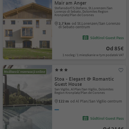
Mair am Anger
Stefansdorf/S.Stefano, St.Lorenzen/San
Lorenzo di Sebato, Dolomites Region
Kronplatz/Plan de Corones
2.7 km
od St.Lorenzen/San Lorenzo
di Sebato centrum
Südtirol Guest Pass
Od 85€
1 nocleg / 1 mieszkanie w tym podatek VAT
Możliwość rezerwacji online
Stoa - Elegant & Romantic
Guest House
San Vigilio, Al Plan/San Vigilio, Dolomites
Region Kronplatz/Plan de Corones
122 m
od Al Plan/San Vigilio centrum
Südtirol Guest Pass
Od 214€