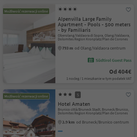
Możliwość rezerwacji online
Alpenvilla Large Family
Apartment - Pools - 500 meters
- by Familiaris
Oberolang/Valdaora di Sopra, Olang/Valdaora,
Dolomites Region Kronplatz/Plan de Corones
793 m
od Olang/Valdaora centrum
Südtirol Guest Pass
Od 404€
1 nocleg / 1 mieszkanie w tym podatek VAT
S
Możliwość rezerwacji online
Hotel Amaten
Brunico città/Bruneck Stadt, Bruneck/Brunico,
Dolomites Region Kronplatz/Plan de Corones
2.9 km
od Bruneck/Brunico centrum