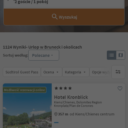
2 goście / 1 pokój
Wyszukaj
1124
Wyniki
- Urlop w Bruneck i okolicach
Polecane
Sortuj według:
Südtirol Guest Pass
Ocena
Kategoria
Opcje wyżywienia
brak ak
Możliwość rezerwacji online
Hotel Kronblick
Kiens/Chienes, Dolomites Region
Kronplatz/Plan de Corones
357 m
od Kiens/Chienes centrum