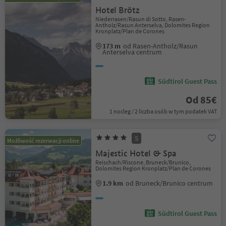
Hotel Brötz
Niederrasen/Rasun di Sotto, Rasen-
Antholz/Rasun Anterselva, Dolomites Region
Kronplatz/Plan de Corones
173 m
od Rasen-Antholz/Rasun
Anterselva centrum
Südtirol Guest Pass
Od 85€
1 nocleg / 2 liczba osób w tym podatek VAT
S
Możliwość rezerwacji online
Majestic Hotel & Spa
Reischach/Riscone, Bruneck/Brunico,
Dolomites Region Kronplatz/Plan de Corones
1.9 km
od Bruneck/Brunico centrum
Südtirol Guest Pass