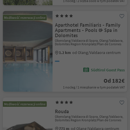
1 nocleg / 2 liczba osób w tym podatek VAT
Możliwość rezerwacji online
Aparthotel Familiaris - Family
Apartments - Pools & Spa in
Dolomites
Oberolang/Valdaora di Sopra, Olang/Valdaora,
Dolomites Region Kronplatz/Plan de Corones
1.2 km
od Olang/Valdaora centrum
Südtirol Guest Pass
Od 182€
1 nocleg / 1 mieszkanie w tym podatek VAT
Możliwość rezerwacji online
Rouda
Oberolang/Valdaora di Sopra, Olang/Valdaora,
Dolomites Region Kronplatz/Plan de Corones
771 m
od Olang/Valdaora centrum