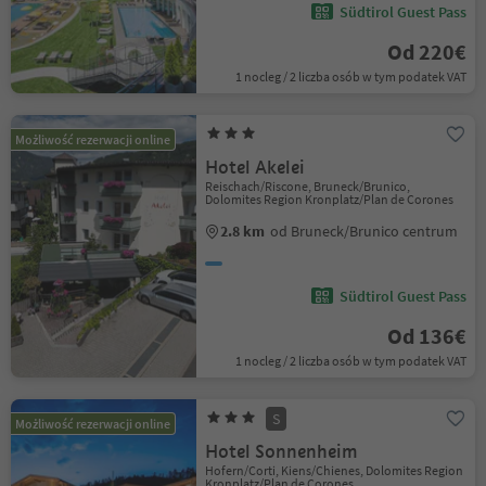
Südtirol Guest Pass
Od 220€
1 nocleg / 2 liczba osób w tym podatek VAT
Możliwość rezerwacji online
Hotel Akelei
Reischach/Riscone, Bruneck/Brunico,
Dolomites Region Kronplatz/Plan de Corones
2.8 km
od Bruneck/Brunico centrum
Südtirol Guest Pass
Od 136€
1 nocleg / 2 liczba osób w tym podatek VAT
S
Możliwość rezerwacji online
Hotel Sonnenheim
Hofern/Corti, Kiens/Chienes, Dolomites Region
Kronplatz/Plan de Corones