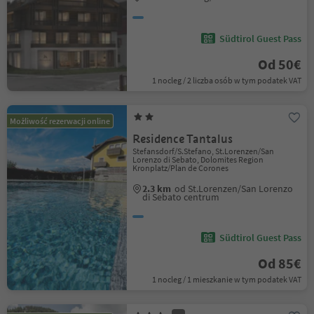
Südtirol Guest Pass
Od 50€
1 nocleg / 2 liczba osób w tym podatek VAT
Możliwość rezerwacji online
Residence Tantalus
Stefansdorf/S.Stefano, St.Lorenzen/San
Lorenzo di Sebato, Dolomites Region
Kronplatz/Plan de Corones
2.3 km
od St.Lorenzen/San Lorenzo
di Sebato centrum
Südtirol Guest Pass
Od 85€
1 nocleg / 1 mieszkanie w tym podatek VAT