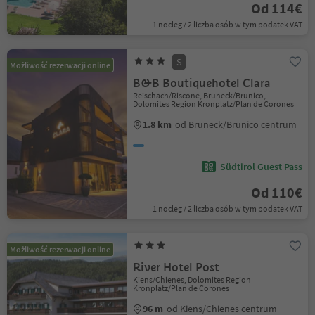
Od 114€
1 nocleg / 2 liczba osób w tym podatek VAT
S
Możliwość rezerwacji online
B&B Boutiquehotel Clara
Reischach/Riscone, Bruneck/Brunico,
Dolomites Region Kronplatz/Plan de Corones
1.8 km
od Bruneck/Brunico centrum
Südtirol Guest Pass
Od 110€
1 nocleg / 2 liczba osób w tym podatek VAT
Możliwość rezerwacji online
River Hotel Post
Kiens/Chienes, Dolomites Region
Kronplatz/Plan de Corones
96 m
od Kiens/Chienes centrum