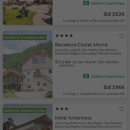
Südtirol Guest Pass
Od 102€
1 nocleg / 2 liczba osób w tym podatek VAT
Możliwość rezerwacji online
Residence Chalet Mornà
Campill/Longiarù, San Martin /San Martino,
Dolomites Region Kronplatz/Plan de Corones
5.5 km
od San Martin /San Martino
centrum
Südtirol Guest Pass
Od 196€
1 nocleg / 1 mieszkanie w tym podatek VAT
Możliwość rezerwacji online
Hotel Antermoia
Untermoj/Antermoia, San Martin /San Martino,
Dolomites Region Kronplatz/Plan de Corones