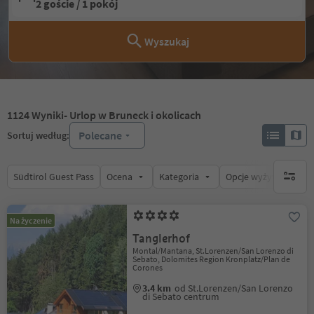
2 goście / 1 pokój
Wyszukaj
1124
Wyniki
- Urlop w Bruneck i okolicach
Polecane
Sortuj według:
Südtirol Guest Pass
Ocena
Kategoria
Opcje wyżywienia
brak ak
Na życzenie
Tanglerhof
Montal/Mantana, St.Lorenzen/San Lorenzo di
Sebato, Dolomites Region Kronplatz/Plan de
Corones
3.4 km
od St.Lorenzen/San Lorenzo
di Sebato centrum