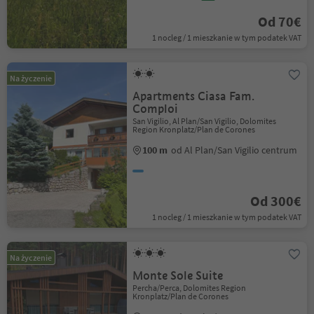
Od 70€
1 nocleg / 1 mieszkanie w tym podatek VAT
Na życzenie
Apartments Ciasa Fam.
Comploi
San Vigilio, Al Plan/San Vigilio, Dolomites
Region Kronplatz/Plan de Corones
100 m
od Al Plan/San Vigilio centrum
Od 300€
1 nocleg / 1 mieszkanie w tym podatek VAT
Na życzenie
Monte Sole Suite
Percha/Perca, Dolomites Region
Kronplatz/Plan de Corones