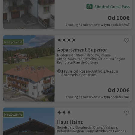
Südtirol Guest Pass
Od 100€
1 nocleg / 1 mieszkanie w tym podatek VAT
Na życzenie
Appartement Superior
Niederrasen/Rasun di Sotto, Rasen-
Antholz/Rasun Anterselva, Dolomites Region
Kronplatz/Plan de Corones
178 m
od Rasen-Antholz/Rasun
Anterselva centrum
Od 200€
1 nocleg / 1 mieszkanie w tym podatek VAT
Na życzenie
Haus Hainz
Geiselsberg/Sorafurcia, Olang/Valdaora,
Dolomites Region Kronplatz/Plan de Corones