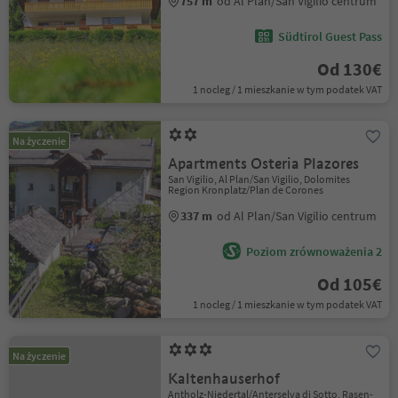
757 m
od Al Plan/San Vigilio centrum
Südtirol Guest Pass
Od 130€
1 nocleg / 1 mieszkanie w tym podatek VAT
Na życzenie
Apartments Osteria Plazores
San Vigilio, Al Plan/San Vigilio, Dolomites
Region Kronplatz/Plan de Corones
337 m
od Al Plan/San Vigilio centrum
Poziom zrównoważenia 2
Od 105€
1 nocleg / 1 mieszkanie w tym podatek VAT
Na życzenie
Kaltenhauserhof
Antholz-Niedertal/Anterselva di Sotto, Rasen-