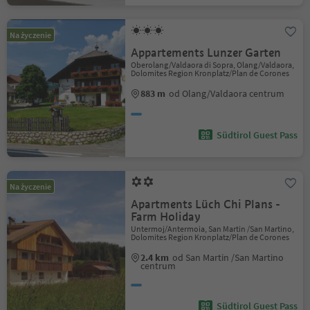
Na życzenie
Appartements Lunzer Garten
Oberolang/Valdaora di Sopra, Olang/Valdaora,
Dolomites Region Kronplatz/Plan de Corones
883 m
od Olang/Valdaora centrum
Südtirol Guest Pass
Na życzenie
Apartments Lüch Chi Plans -
Farm Holiday
Untermoj/Antermoia, San Martin /San Martino,
Dolomites Region Kronplatz/Plan de Corones
2.4 km
od San Martin /San Martino
centrum
Südtirol Guest Pass