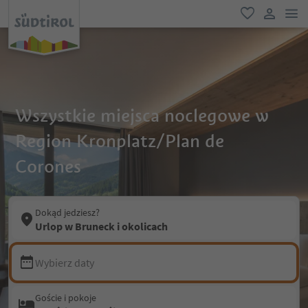
lin
ulubione
link uży
Wszystkie miejsca noclegowe w
Region Kronplatz/Plan de
Corones
Dokąd jedziesz?
Urlop w Bruneck i okolicach
Wybierz daty
Goście i pokoje