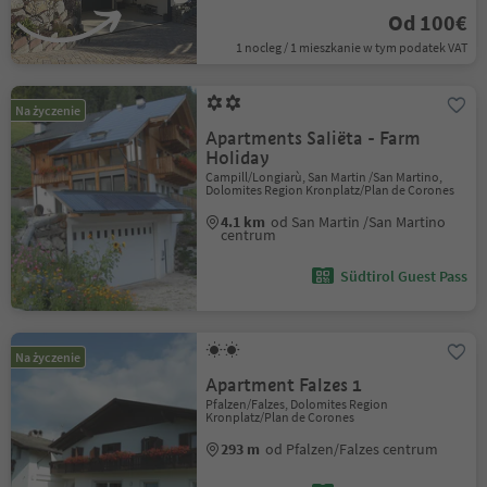
Od 100€
1 nocleg / 1 mieszkanie w tym podatek VAT
Na życzenie
Apartments Saliëta - Farm
Holiday
Campill/Longiarù, San Martin /San Martino,
Dolomites Region Kronplatz/Plan de Corones
4.1 km
od San Martin /San Martino
centrum
Südtirol Guest Pass
Na życzenie
Apartment Falzes 1
Pfalzen/Falzes, Dolomites Region
Kronplatz/Plan de Corones
293 m
od Pfalzen/Falzes centrum