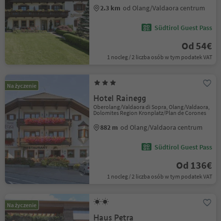
2.3 km
od Olang/Valdaora centrum
Südtirol Guest Pass
Od 54€
1 nocleg / 2 liczba osób w tym podatek VAT
Na życzenie
Hotel Rainegg
Oberolang/Valdaora di Sopra, Olang/Valdaora,
Dolomites Region Kronplatz/Plan de Corones
882 m
od Olang/Valdaora centrum
Südtirol Guest Pass
Od 136€
1 nocleg / 2 liczba osób w tym podatek VAT
Na życzenie
Haus Petra