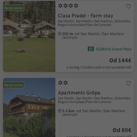
Na życzenie
Ciasa Pradel - Farm stay
San Martin, San Martin /San Martino, Dolomites
Region Kronplatz/Plan de Corones
255 m
od San Martin /San Martino
centrum
Südtirol Guest Pass
Od 144€
1 nocleg / 2 liczba osób w tym podatek VAT
Na życzenie
Apartments Gröpa
San Martin, San Martin /San Martino, Dolomites
Region Kronplatz/Plan de Corones
1.5 km
od San Martin /San Martino
centrum
Od 80€
1 nocleg / 1 mieszkanie w tym podatek VAT