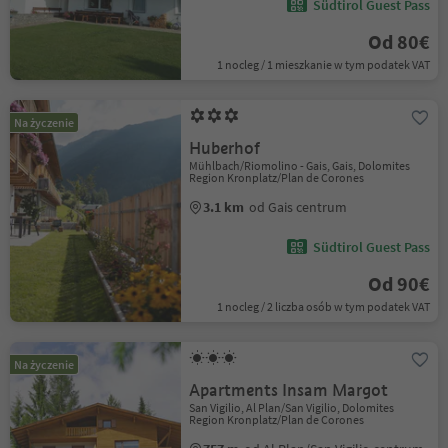
Südtirol Guest Pass
Od 80€
1 nocleg / 1 mieszkanie w tym podatek VAT
Na życzenie
Huberhof
Mühlbach/Riomolino - Gais, Gais, Dolomites
Region Kronplatz/Plan de Corones
3.1 km
od Gais centrum
Südtirol Guest Pass
Od 90€
1 nocleg / 2 liczba osób w tym podatek VAT
Na życzenie
Apartments Insam Margot
San Vigilio, Al Plan/San Vigilio, Dolomites
Region Kronplatz/Plan de Corones