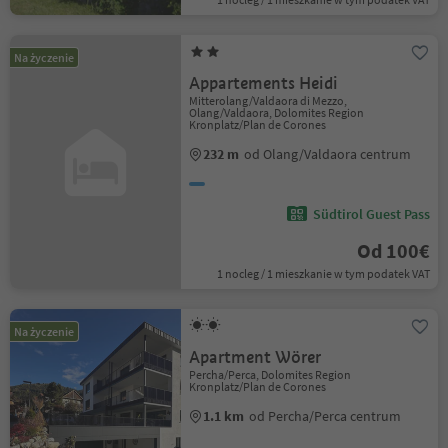
Na życzenie
Appartements Heidi
Mitterolang/Valdaora di Mezzo,
Olang/Valdaora, Dolomites Region
Kronplatz/Plan de Corones
232 m
od Olang/Valdaora centrum
Südtirol Guest Pass
Od 100€
1 nocleg / 1 mieszkanie w tym podatek VAT
Na życzenie
Apartment Wörer
Percha/Perca, Dolomites Region
Kronplatz/Plan de Corones
1.1 km
od Percha/Perca centrum