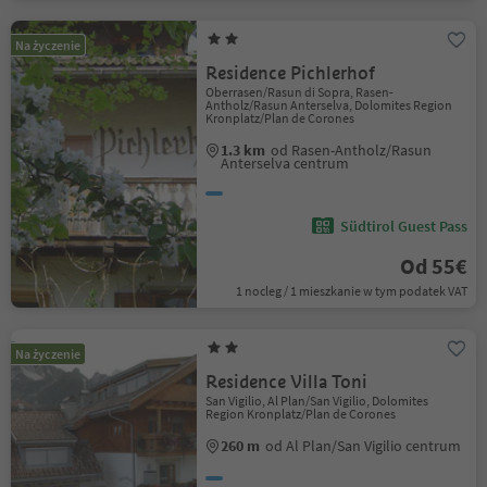
Na życzenie
Residence Pichlerhof
Oberrasen/Rasun di Sopra, Rasen-
Antholz/Rasun Anterselva, Dolomites Region
Kronplatz/Plan de Corones
1.3 km
od Rasen-Antholz/Rasun
Anterselva centrum
Südtirol Guest Pass
Od 55€
1 nocleg / 1 mieszkanie w tym podatek VAT
Na życzenie
Residence Villa Toni
San Vigilio, Al Plan/San Vigilio, Dolomites
Region Kronplatz/Plan de Corones
260 m
od Al Plan/San Vigilio centrum