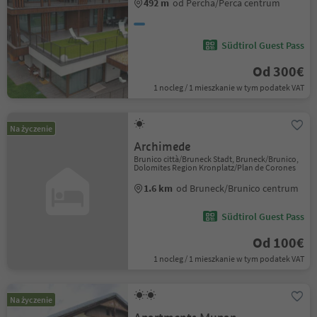
492 m
od Percha/Perca centrum
Südtirol Guest Pass
Od 300€
1 nocleg / 1 mieszkanie w tym podatek VAT
Na życzenie
Archimede
Brunico città/Bruneck Stadt, Bruneck/Brunico,
Dolomites Region Kronplatz/Plan de Corones
1.6 km
od Bruneck/Brunico centrum
Südtirol Guest Pass
Od 100€
1 nocleg / 1 mieszkanie w tym podatek VAT
Na życzenie