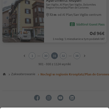
Apartments Mupan
San Vigilio, Al Plan/San Vigilio, Dolomites
Region Kronplatz/Plan de Corones
72 m
od Al Plan/San Vigilio centrum
Südtirol Guest Pass
Od 96€
1 nocleg / 1 mieszkanie w tym podatek VAT
1
2
...
...
1
30
31
32
38
3
4
901 - 930 z 1124 wyniki
5
6
Zakwaterowanie
Noclegi w regionie Kronplatz/Plan de Corones
7
8
9
10
11
12
13