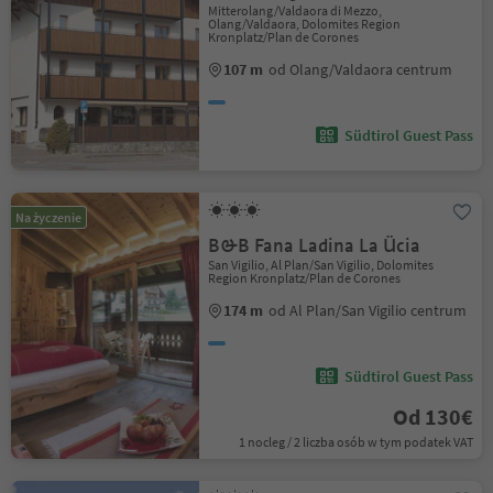
Mitterolang/Valdaora di Mezzo,
Olang/Valdaora, Dolomites Region
Kronplatz/Plan de Corones
107 m
od Olang/Valdaora centrum
Südtirol Guest Pass
Na życzenie
B&B Fana Ladina La Ücia
San Vigilio, Al Plan/San Vigilio, Dolomites
Region Kronplatz/Plan de Corones
174 m
od Al Plan/San Vigilio centrum
Südtirol Guest Pass
Od 130€
1 nocleg / 2 liczba osób w tym podatek VAT