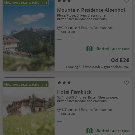
Możliwość rezerwacji online
Mountain Residence Alpenhof
Plose/Plose, Brixen/Bressanone,
Brixen/Bressanone and environs
5.9 km
od Brixen/Bressanone
centrum
Südtirol Guest Pass
Od 82€
1 nocleg / 2 liczba osób w tym podatek VAT
Możliwość rezerwacji online
Hotel Fernblick
St. Andrä/S. Andrea, Brixen/Bressanone,
Brixen/Bressanone and environs
2.7 km
od Brixen/Bressanone
centrum
Südtirol Guest Pass