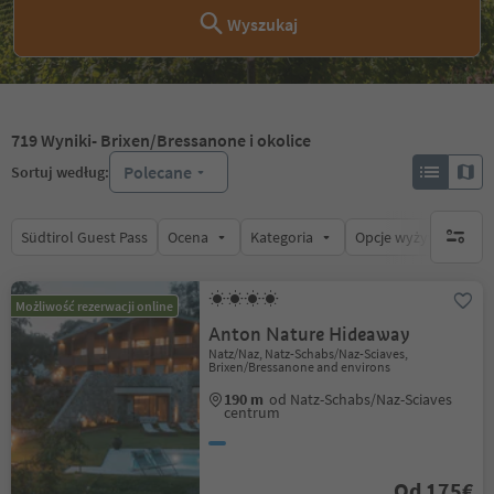
Wyszukaj
719
Wyniki
- Brixen/Bressanone i okolice
Polecane
Sortuj według:
Südtirol Guest Pass
Ocena
Kategoria
Opcje wyżywienia
brak ak
Możliwość rezerwacji online
Anton Nature Hideaway
Natz/Naz, Natz-Schabs/Naz-Sciaves,
Brixen/Bressanone and environs
190 m
od Natz-Schabs/Naz-Sciaves
centrum
Od 175€