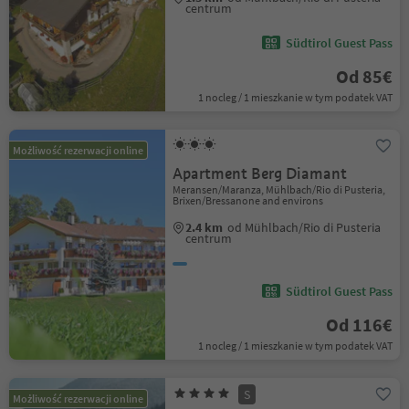
centrum
Südtirol Guest Pass
Od 85€
1 nocleg / 1 mieszkanie w tym podatek VAT
Możliwość rezerwacji online
Apartment Berg Diamant
Meransen/Maranza, Mühlbach/Rio di Pusteria,
Brixen/Bressanone and environs
2.4 km
od Mühlbach/Rio di Pusteria
centrum
Südtirol Guest Pass
Od 116€
1 nocleg / 1 mieszkanie w tym podatek VAT
S
Możliwość rezerwacji online