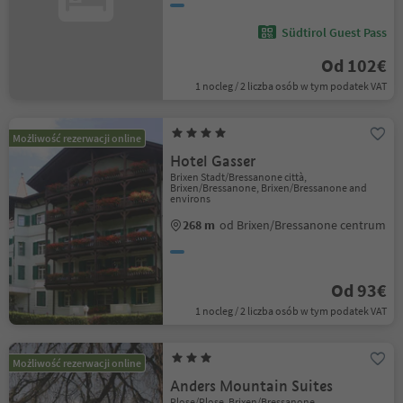
Südtirol Guest Pass
Od 102€
1 nocleg / 2 liczba osób w tym podatek VAT
Możliwość rezerwacji online
Hotel Gasser
Brixen Stadt/Bressanone città,
Brixen/Bressanone, Brixen/Bressanone and
environs
268 m
od Brixen/Bressanone centrum
Od 93€
1 nocleg / 2 liczba osób w tym podatek VAT
Możliwość rezerwacji online
Anders Mountain Suites
Plose/Plose, Brixen/Bressanone,