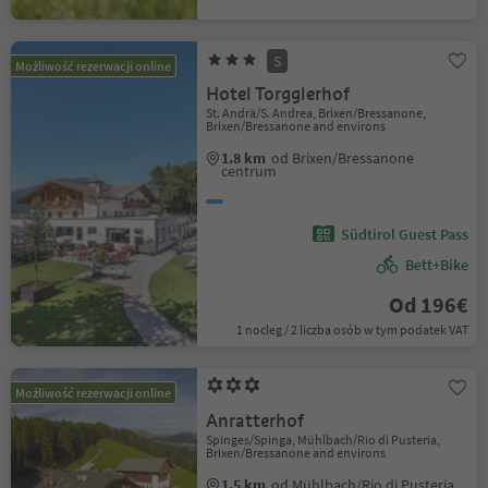
S
Możliwość rezerwacji online
Hotel Torgglerhof
St. Andrä/S. Andrea, Brixen/Bressanone,
Brixen/Bressanone and environs
1.8 km
od Brixen/Bressanone
centrum
Südtirol Guest Pass
Bett+Bike
Od 196€
1 nocleg / 2 liczba osób w tym podatek VAT
Możliwość rezerwacji online
Anratterhof
Spinges/Spinga, Mühlbach/Rio di Pusteria,
Brixen/Bressanone and environs
1.5 km
od Mühlbach/Rio di Pusteria