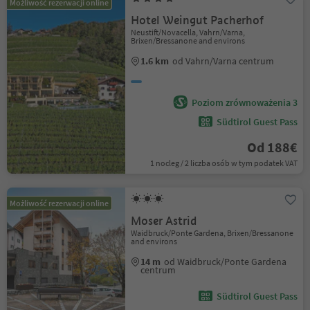
Możliwość rezerwacji online
Hotel Weingut Pacherhof
Neustift/Novacella, Vahrn/Varna,
Brixen/Bressanone and environs
1.6 km
od Vahrn/Varna centrum
Poziom zrównoważenia 3
Südtirol Guest Pass
Od 188€
1 nocleg / 2 liczba osób w tym podatek VAT
Możliwość rezerwacji online
Moser Astrid
Waidbruck/Ponte Gardena, Brixen/Bressanone
and environs
14 m
od Waidbruck/Ponte Gardena
centrum
Südtirol Guest Pass