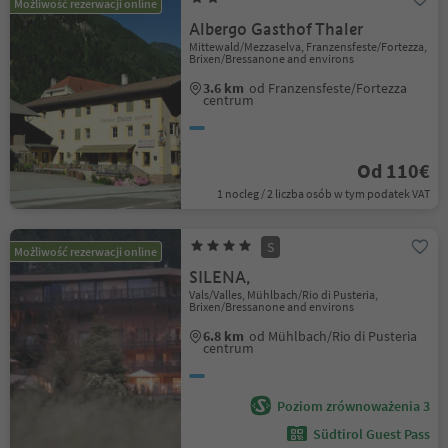
Możliwość rezerwacji online
Albergo Gasthof Thaler
Mittewald/Mezzaselva, Franzensfeste/Fortezza,
Brixen/Bressanone and environs
3.6 km
od Franzensfeste/Fortezza
centrum
Od 110€
1 nocleg / 2 liczba osób w tym podatek VAT
S
Możliwość rezerwacji online
SILENA,
Vals/Valles, Mühlbach/Rio di Pusteria,
Brixen/Bressanone and environs
6.8 km
od Mühlbach/Rio di Pusteria
centrum
Poziom zrównoważenia 3
Südtirol Guest Pass