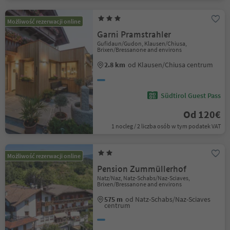
Możliwość rezerwacji online
Garni Pramstrahler
Gufidaun/Gudon, Klausen/Chiusa,
Brixen/Bressanone and environs
2.8 km
od Klausen/Chiusa centrum
Südtirol Guest Pass
Od 120€
1 nocleg / 2 liczba osób w tym podatek VAT
Możliwość rezerwacji online
Pension Zummüllerhof
Natz/Naz, Natz-Schabs/Naz-Sciaves,
Brixen/Bressanone and environs
575 m
od Natz-Schabs/Naz-Sciaves
centrum