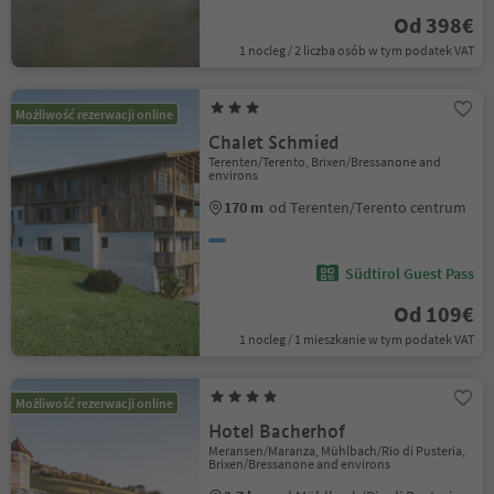
Od 398€
1 nocleg / 2 liczba osób w tym podatek VAT
Możliwość rezerwacji online
Chalet Schmied
Terenten/Terento, Brixen/Bressanone and
environs
170 m
od Terenten/Terento centrum
Südtirol Guest Pass
Od 109€
1 nocleg / 1 mieszkanie w tym podatek VAT
Możliwość rezerwacji online
Hotel Bacherhof
Meransen/Maranza, Mühlbach/Rio di Pusteria,
Brixen/Bressanone and environs