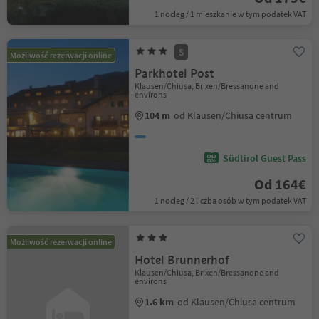
1 nocleg / 1 mieszkanie w tym podatek VAT
S
Możliwość rezerwacji online
Parkhotel Post
Klausen/Chiusa, Brixen/Bressanone and
environs
104 m
od Klausen/Chiusa centrum
Südtirol Guest Pass
Od 164€
1 nocleg / 2 liczba osób w tym podatek VAT
Możliwość rezerwacji online
Hotel Brunnerhof
Klausen/Chiusa, Brixen/Bressanone and
environs
1.6 km
od Klausen/Chiusa centrum