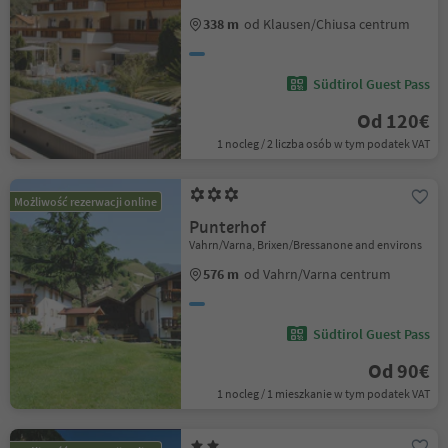
338 m
od Klausen/Chiusa centrum
Südtirol Guest Pass
Od 120€
1 nocleg / 2 liczba osób w tym podatek VAT
Możliwość rezerwacji online
Punterhof
Vahrn/Varna, Brixen/Bressanone and environs
576 m
od Vahrn/Varna centrum
Südtirol Guest Pass
Od 90€
1 nocleg / 1 mieszkanie w tym podatek VAT