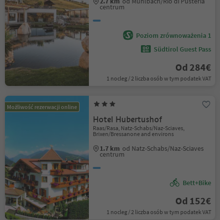
2.7 km
od Mühlbach/Rio di Pusteria
centrum
Poziom zrównoważenia 1
Südtirol Guest Pass
Od 284€
1 nocleg / 2 liczba osób w tym podatek VAT
Możliwość rezerwacji online
Hotel Hubertushof
Raas/Rasa, Natz-Schabs/Naz-Sciaves,
Brixen/Bressanone and environs
1.7 km
od Natz-Schabs/Naz-Sciaves
centrum
Bett+Bike
Od 152€
1 nocleg / 2 liczba osób w tym podatek VAT