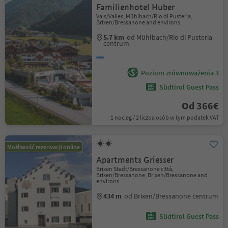
Familienhotel Huber
Vals/Valles, Mühlbach/Rio di Pusteria,
Brixen/Bressanone and environs
5.7 km
od Mühlbach/Rio di Pusteria
centrum
Poziom zrównoważenia 3
Südtirol Guest Pass
Od 366€
1 nocleg / 2 liczba osób w tym podatek VAT
Możliwość rezerwacji online
Apartments Griesser
Brixen Stadt/Bressanone città,
Brixen/Bressanone, Brixen/Bressanone and
environs
434 m
od Brixen/Bressanone centrum
Südtirol Guest Pass