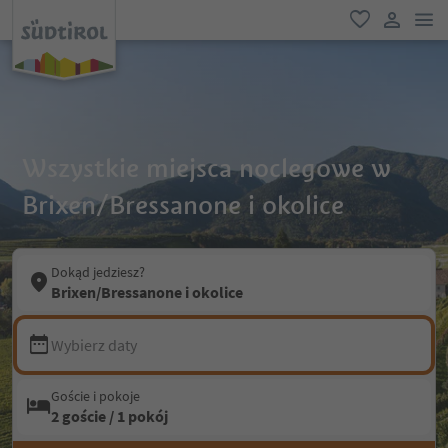
lin
ulubione
link uży
Wszystkie miejsca noclegowe w
Brixen/Bressanone i okolice
Dokąd jedziesz?
Brixen/Bressanone i okolice
Wybierz daty
Goście i pokoje
2 goście / 1 pokój