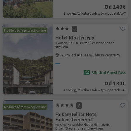
Od 140€
1 nocleg / 2 liczba osób w tym podatek VAT
S
Możliwość rezerwacji online
Hotel Klostersepp
Klausen/Chiusa, Brixen/Bressanone and
environs
825 m
od Klausen/Chiusa centrum
Südtirol Guest Pass
Od 130€
1 nocleg / 2 liczba osób w tym podatek VAT
S
Możliwość rezerwacji online
Falkensteiner Hotel
Falkensteinerhof
Vals/Valles, Mühlbach/Rio di Pusteria,
Brixen/Bressanone and environs