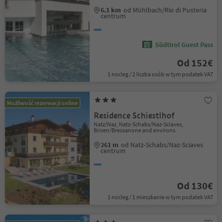
6.1 km
od Mühlbach/Rio di Pusteria
centrum
Südtirol Guest Pass
Od 152€
1 nocleg / 2 liczba osób w tym podatek VAT
Możliwość rezerwacji online
Residence Schiestlhof
Natz/Naz, Natz-Schabs/Naz-Sciaves,
Brixen/Bressanone and environs
261 m
od Natz-Schabs/Naz-Sciaves
centrum
Od 130€
1 nocleg / 1 mieszkanie w tym podatek VAT