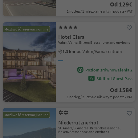
Od 129€
1 nocleg / 1 mieszkanie w tym podatek VAT
Możliwość rezerwacji online
Hotel Clara
Vahrn/Varna, Brixen/Bressanone and environs
1.3 km
od Vahrn/Varna centrum
Poziom zrównoważenia 2
Südtirol Guest Pass
Od 158€
1 nocleg / 2 liczba osób w tym podatek VAT
Możliwość rezerwacji online
Niederrutznerhof
St. Andrä/S. Andrea, Brixen/Bressanone,
Brixen/Bressanone and environs