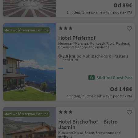
Od 89€
1 nocleg / 1 mieszkanie w tym podatek VAT
Możliwość rezerwacji online
Hotel Pfeiferhof
Meransen/Maranza, Mühlbach/Rio di Pusteria,
Brixen/Bressanone and environs
2.8 km
od Mühlbach/Rio di Pusteria
centrum
Südtirol Guest Pass
Od 148€
1 nocleg / 2 liczba osób w tym podatek VAT
Możliwość rezerwacji online
Hotel Bischofhof – Bistro
Jasmin
Klausen/Chiusa, Brixen/Bressanone and
environs