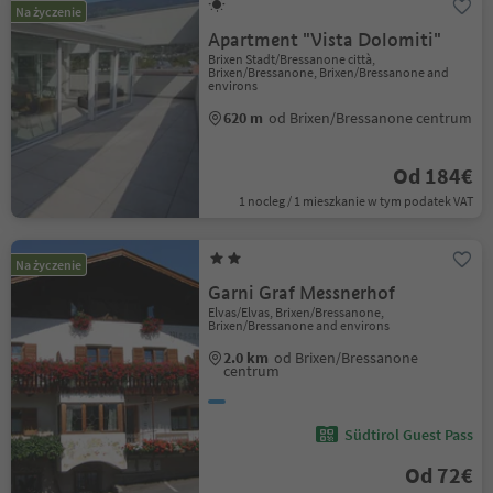
Na życzenie
Apartment "Vista Dolomiti"
Brixen Stadt/Bressanone città,
Brixen/Bressanone, Brixen/Bressanone and
environs
620 m
od Brixen/Bressanone centrum
Od 184€
1 nocleg / 1 mieszkanie w tym podatek VAT
Na życzenie
Garni Graf Messnerhof
Elvas/Elvas, Brixen/Bressanone,
Brixen/Bressanone and environs
2.0 km
od Brixen/Bressanone
centrum
Südtirol Guest Pass
Od 72€