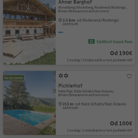
Ahner Berghof
Ahnerberg/Ahnerberg, Rodeneck/Rodengo,
Brixen/Bressanone and environs
2.5 km
od Rodeneck/Rodengo
centrum
Südtirol Guest Pass
Od 190€
1 nocleg / 2 liczba osób w tym podatek VAT
Na życzenie
Pichlerhof
Natz/Naz, Natz-Schabs/Naz-Sciaves,
Brixen/Bressanone and environs
213 m
od Natz-Schabs/Naz-Sciaves
centrum
Od 100€
1 nocleg / 1 mieszkanie w tym podatek VAT