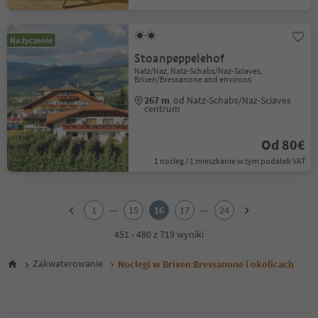
Na życzenie
Stoanpeppelehof
Natz/Naz, Natz-Schabs/Naz-Sciaves,
Brixen/Bressanone and environs
267 m
od Natz-Schabs/Naz-Sciaves
centrum
Od 80€
1 nocleg / 1 mieszkanie w tym podatek VAT
1
2
...
...
1
15
16
17
24
3
4
451 - 480 z 719 wyniki
5
6
Zakwaterowanie
Noclegi w Brixen Bressanone i okolicach
7
8
9
10