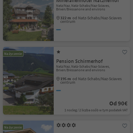
Mineralienhotel Natznerhof
Natz/Naz, Natz-Schabs/Naz-Sciaves,
Brixen/Bressanone and environs
322 m
od Natz-Schabs/Naz-Sciaves
centrum
Na życzenie
Pension Schirmerhof
Natz/Naz, Natz-Schabs/Naz-Sciaves,
Brixen/Bressanone and environs
195 m
od Natz-Schabs/Naz-Sciaves
centrum
Od 90€
1 nocleg / 2 liczba osób w tym podatek VAT
Na życzenie