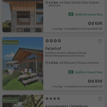
1.6 km
od Natz-Schabs/Naz-Sciaves
centrum
Südtirol Guest Pass
Od 60€
1 nocleg / 1 mieszkanie w tym podatek VAT
Na życzenie
Feilerhof
Gufidaun/Gudon, Klausen/Chiusa,
Brixen/Bressanone and environs
2.8 km
od Klausen/Chiusa centrum
Südtirol Guest Pass
Od 80€
1 nocleg / 1 mieszkanie w tym podatek VAT
Na życzenie
Apartements Unterburg