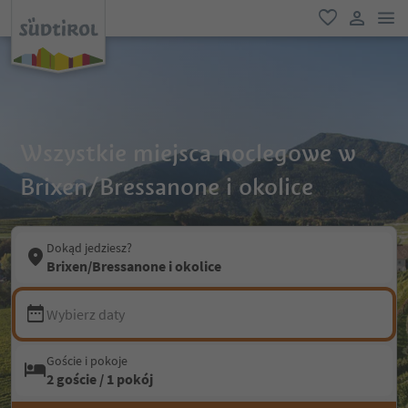
lin
ulubione
link uży
Wszystkie miejsca noclegowe w
Brixen/Bressanone i okolice
Dokąd jedziesz?
Brixen/Bressanone i okolice
Wybierz daty
Goście i pokoje
2 goście / 1 pokój