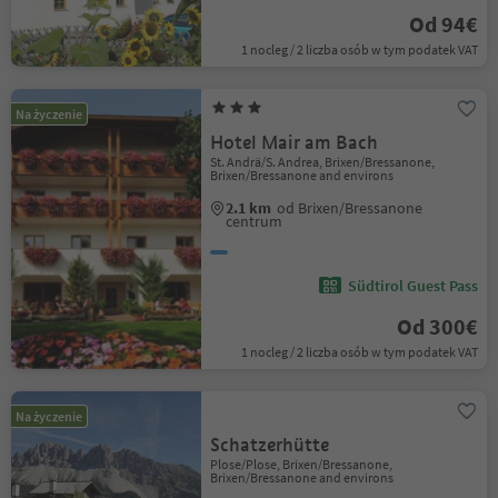
Od 94€
1 nocleg / 2 liczba osób w tym podatek VAT
Na życzenie
Hotel Mair am Bach
St. Andrä/S. Andrea, Brixen/Bressanone,
Brixen/Bressanone and environs
2.1 km
od Brixen/Bressanone
centrum
Südtirol Guest Pass
Od 300€
1 nocleg / 2 liczba osób w tym podatek VAT
Na życzenie
Schatzerhütte
Plose/Plose, Brixen/Bressanone,
Brixen/Bressanone and environs