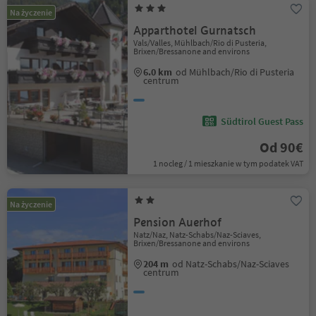
Na życzenie
Apparthotel Gurnatsch
Vals/Valles, Mühlbach/Rio di Pusteria,
Brixen/Bressanone and environs
6.0 km
od Mühlbach/Rio di Pusteria
centrum
Südtirol Guest Pass
Od 90€
1 nocleg / 1 mieszkanie w tym podatek VAT
Na życzenie
Pension Auerhof
Natz/Naz, Natz-Schabs/Naz-Sciaves,
Brixen/Bressanone and environs
204 m
od Natz-Schabs/Naz-Sciaves
centrum