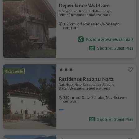
Dependance Waldsam
Gifen/Chivo, Rodeneck/Rodengo,
Brixen/Bressanone and environs
1.2 km
od Rodeneck/Rodengo
centrum
Poziom zrównoważenia 2
Südtirol Guest Pass
Na życzenie
Residence Rasp zu Natz
Natz/Naz, Natz-Schabs/Naz-Sciaves,
Brixen/Bressanone and environs
230 m
od Natz-Schabs/Naz-Sciaves
centrum
Südtirol Guest Pass