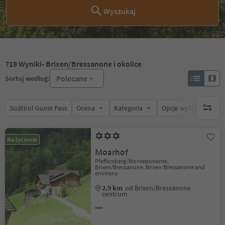
Wyszukaj
719
Wyniki
- Brixen/Bressanone i okolice
Polecane
Sortuj według:
Südtirol Guest Pass
Ocena
Kategoria
Opcje wyżywienia
brak ak
Na życzenie
Moarhof
Pfeffersberg/Monteponente,
Brixen/Bressanone, Brixen/Bressanone and
environs
2.9 km
od Brixen/Bressanone
centrum