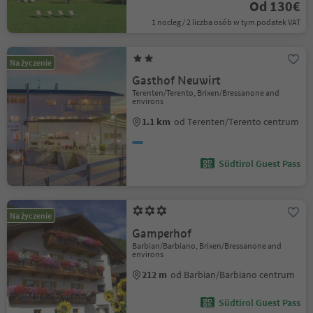
Od 130€
1 nocleg / 2 liczba osób w tym podatek VAT
Na życzenie
Gasthof Neuwirt
Terenten/Terento, Brixen/Bressanone and
environs
1.1 km
od Terenten/Terento centrum
Südtirol Guest Pass
Na życzenie
Gamperhof
Barbian/Barbiano, Brixen/Bressanone and
environs
212 m
od Barbian/Barbiano centrum
Südtirol Guest Pass