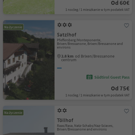
Od 60€
1 nocleg / 1 mieszkanie w tym podatek VAT
Na życzenie
Satzlhof
Pfeffersberg/Monteponente,
Brixen/Bressanone, Brixen/Bressanone and
environs
2.8 km
od Brixen/Bressanone
centrum
Südtirol Guest Pass
Od 75€
1 nocleg / 1 mieszkanie w tym podatek VAT
Na życzenie
Töllhof
Raas/Rasa, Natz-Schabs/Naz-Sciaves,
Brixen/Bressanone and environs