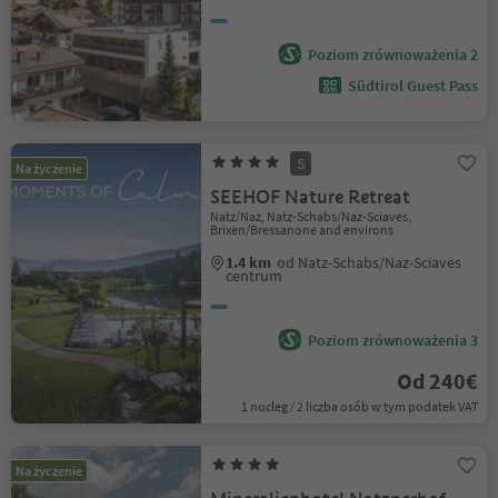
Poziom zrównoważenia 2
Südtirol Guest Pass
S
Na życzenie
SEEHOF Nature Retreat
Natz/Naz, Natz-Schabs/Naz-Sciaves,
Brixen/Bressanone and environs
1.4 km
od Natz-Schabs/Naz-Sciaves
centrum
Poziom zrównoważenia 3
Od 240€
1 nocleg / 2 liczba osób w tym podatek VAT
Na życzenie