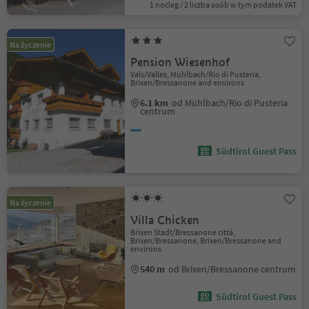
1 nocleg / 2 liczba osób w tym podatek VAT
Na życzenie
Pension Wiesenhof
Vals/Valles, Mühlbach/Rio di Pusteria,
Brixen/Bressanone and environs
6.1 km
od Mühlbach/Rio di Pusteria
centrum
Südtirol Guest Pass
Na życzenie
Villa Chicken
Brixen Stadt/Bressanone città,
Brixen/Bressanone, Brixen/Bressanone and
environs
540 m
od Brixen/Bressanone centrum
Südtirol Guest Pass