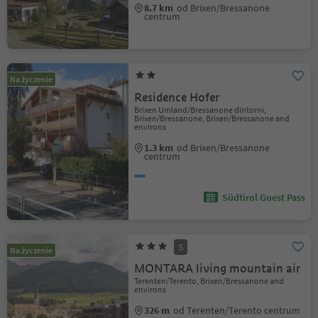
8.7 km
od Brixen/Bressanone
centrum
Na życzenie
Residence Hofer
Brixen Umland/Bressanone dintorni,
Brixen/Bressanone, Brixen/Bressanone and
environs
1.3 km
od Brixen/Bressanone
centrum
Südtirol Guest Pass
S
Na życzenie
MONTARA living mountain air
Terenten/Terento, Brixen/Bressanone and
environs
326 m
od Terenten/Terento centrum