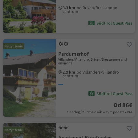
3.3 km
od Brixen/Bressanone
centrum
Südtirol Guest Pass
Na życzenie
Pardumerhof
Villanders/Villandro, Brixen/Bressanone and
environs
2.9 km
od Villanders/Villandro
centrum
Südtirol Guest Pass
Od 86€
1 nocleg / 2 liczba osób w tym podatek VAT
Na życzenie
Apartment Burgfrieden