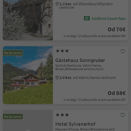
1.3 km
od Villanders/Villandro
centrum
Südtirol Guest Pass
Od 70€
1 nocleg / 2 liczba osób w tym podatek VAT
Na życzenie
Gästehaus Sonngruber
Spiluck/Spelonca, Vahrn/Varna,
Brixen/Bressanone and environs
2.0 km
od Vahrn/Varna centrum
Od 88€
1 nocleg / 2 liczba osób w tym podatek VAT
Na życzenie
Hotel Sylvanerhof
Klausen/Chiusa, Brixen/Bressanone and