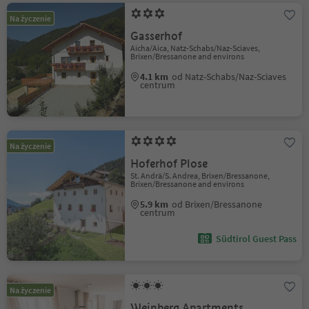
Na życzenie
Gasserhof
Aicha/Aica, Natz-Schabs/Naz-Sciaves,
Brixen/Bressanone and environs
4.1 km
od Natz-Schabs/Naz-Sciaves
centrum
Na życzenie
Hoferhof Plose
St. Andrä/S. Andrea, Brixen/Bressanone,
Brixen/Bressanone and environs
5.9 km
od Brixen/Bressanone
centrum
Südtirol Guest Pass
Na życzenie
Weinberg Apartments