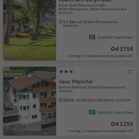
Brixen Stadt/Bressanone città,
Brixen/Bressanone, Brixen/Bressanone and
environs
1.1 km
od Brixen/Bressanone
centrum
Südtirol Guest Pass
Od 175€
1 nocleg / 1 mieszkanie w tym podatek VAT
Na życzenie
Haus Pferscher
Barbian/Barbiano, Brixen/Bressanone and
environs
153 m
od Barbian/Barbiano centrum
Südtirol Guest Pass
Od 125€
1 nocleg / 1 mieszkanie w tym podatek VAT