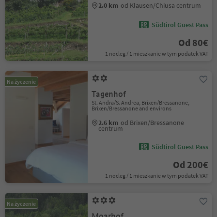
2.0 km
od Klausen/Chiusa centrum
Südtirol Guest Pass
Od 80€
1 nocleg / 1 mieszkanie w tym podatek VAT
Na życzenie
Tagenhof
St. Andrä/S. Andrea, Brixen/Bressanone,
Brixen/Bressanone and environs
2.6 km
od Brixen/Bressanone
centrum
Südtirol Guest Pass
Od 200€
1 nocleg / 1 mieszkanie w tym podatek VAT
Na życzenie
Moarhof