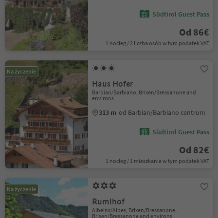
Südtirol Guest Pass
Od 86€
1 nocleg / 2 liczba osób w tym podatek VAT
Na życzenie
Haus Hofer
Barbian/Barbiano, Brixen/Bressanone and
environs
313 m
od Barbian/Barbiano centrum
Südtirol Guest Pass
Od 82€
1 nocleg / 1 mieszkanie w tym podatek VAT
Na życzenie
Rumlhof
Albeins/Albes, Brixen/Bressanone,
Brixen/Bressanone and environs