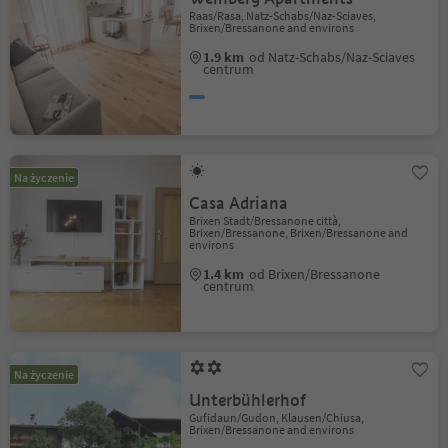
Raas/Rasa, Natz-Schabs/Naz-Sciaves,
Brixen/Bressanone and environs
1.9 km
od Natz-Schabs/Naz-Sciaves
centrum
Na życzenie
Casa Adriana
Brixen Stadt/Bressanone città,
Brixen/Bressanone, Brixen/Bressanone and
environs
1.4 km
od Brixen/Bressanone
centrum
Na życzenie
Unterbühlerhof
Gufidaun/Gudon, Klausen/Chiusa,
Brixen/Bressanone and environs