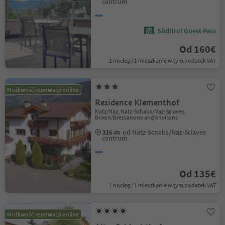
centrum
Südtirol Guest Pass
Od 160€
1 nocleg / 1 mieszkanie w tym podatek VAT
Możliwość rezerwacji online
Residence Klementhof
Natz/Naz, Natz-Schabs/Naz-Sciaves,
Brixen/Bressanone and environs
316 m
od Natz-Schabs/Naz-Sciaves
centrum
Od 135€
1 nocleg / 1 mieszkanie w tym podatek VAT
Możliwość rezerwacji online