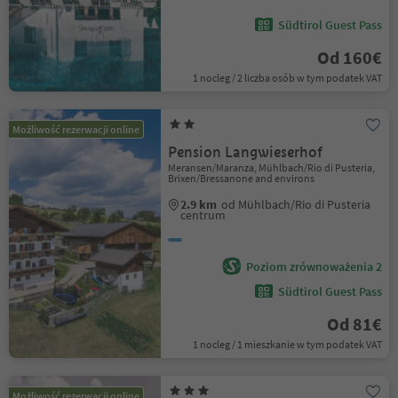
Südtirol Guest Pass
Od 160€
1 nocleg / 2 liczba osób w tym podatek VAT
Możliwość rezerwacji online
Pension Langwieserhof
Meransen/Maranza, Mühlbach/Rio di Pusteria,
Brixen/Bressanone and environs
2.9 km
od Mühlbach/Rio di Pusteria
centrum
Poziom zrównoważenia 2
Südtirol Guest Pass
Od 81€
1 nocleg / 1 mieszkanie w tym podatek VAT
Możliwość rezerwacji online