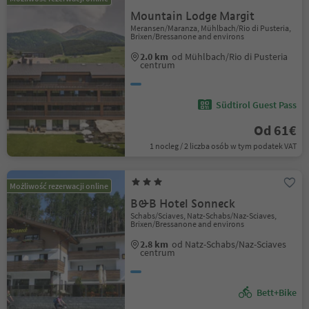
Mountain Lodge Margit
Meransen/Maranza, Mühlbach/Rio di Pusteria,
Brixen/Bressanone and environs
2.0 km
od Mühlbach/Rio di Pusteria
centrum
Südtirol Guest Pass
Od 61€
1 nocleg / 2 liczba osób w tym podatek VAT
Możliwość rezerwacji online
B&B Hotel Sonneck
Schabs/Sciaves, Natz-Schabs/Naz-Sciaves,
Brixen/Bressanone and environs
2.8 km
od Natz-Schabs/Naz-Sciaves
centrum
Bett+Bike