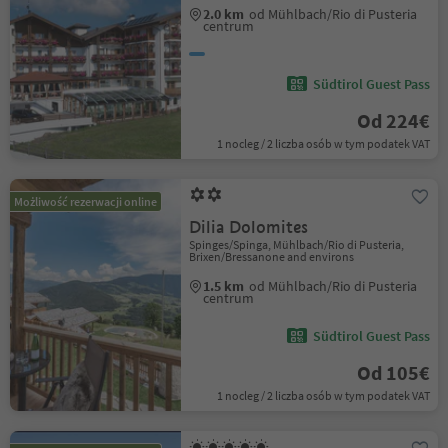
2.0 km
od Mühlbach/Rio di Pusteria
centrum
Südtirol Guest Pass
Od 224€
1 nocleg / 2 liczba osób w tym podatek VAT
Możliwość rezerwacji online
Dilia Dolomites
Spinges/Spinga, Mühlbach/Rio di Pusteria,
Brixen/Bressanone and environs
1.5 km
od Mühlbach/Rio di Pusteria
centrum
Südtirol Guest Pass
Od 105€
1 nocleg / 2 liczba osób w tym podatek VAT