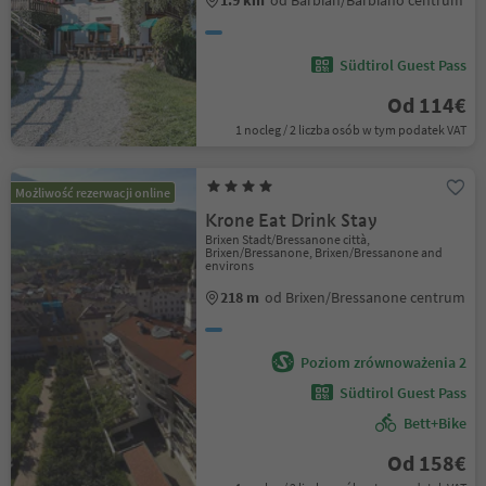
1.9 km
od Barbian/Barbiano centrum
Südtirol Guest Pass
Od 114€
1 nocleg / 2 liczba osób w tym podatek VAT
Możliwość rezerwacji online
Krone Eat Drink Stay
Brixen Stadt/Bressanone città,
Brixen/Bressanone, Brixen/Bressanone and
environs
218 m
od Brixen/Bressanone centrum
Poziom zrównoważenia 2
Südtirol Guest Pass
Bett+Bike
Od 158€