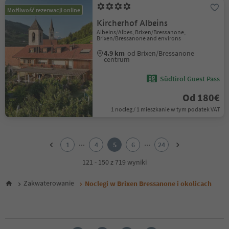
Możliwość rezerwacji online
Kircherhof Albeins
Albeins/Albes, Brixen/Bressanone,
Brixen/Bressanone and environs
4.9 km
od Brixen/Bressanone
centrum
Südtirol Guest Pass
Od 180€
1 nocleg / 1 mieszkanie w tym podatek VAT
1
2
...
...
1
4
5
6
24
3
4
121 - 150 z 719 wyniki
5
6
Zakwaterowanie
Noclegi w Brixen Bressanone i okolicach
7
8
9
10