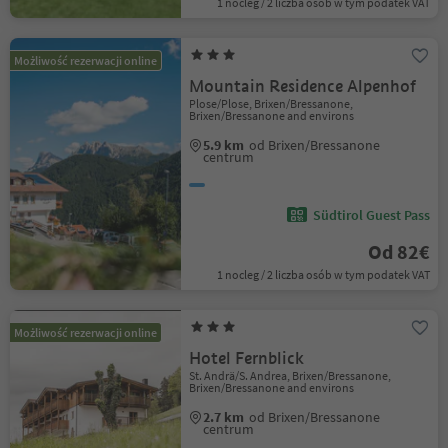
1 nocleg / 2 liczba osób w tym podatek VAT
Możliwość rezerwacji online
Mountain Residence Alpenhof
Plose/Plose, Brixen/Bressanone,
Brixen/Bressanone and environs
5.9 km
od Brixen/Bressanone
centrum
Südtirol Guest Pass
Od 82€
1 nocleg / 2 liczba osób w tym podatek VAT
Możliwość rezerwacji online
Hotel Fernblick
St. Andrä/S. Andrea, Brixen/Bressanone,
Brixen/Bressanone and environs
2.7 km
od Brixen/Bressanone
centrum