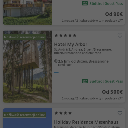
Südtirol Guest Pass
Od 90€
1 nocleg / 2 liczba osób w tym podatek VAT
Możliwość rezerwacji online
Hotel My Arbor
St. Andrä/S. Andrea, Brixen/Bressanone,
Brixen/Bressanone and environs
2.5 km
od Brixen/Bressanone
centrum
Südtirol Guest Pass
Od 500€
1 nocleg / 2 liczba osób w tym podatek VAT
Możliwość rezerwacji online
Holiday Residence Mesenhaus
Meransen/Maranza, Mühlbach/Rio di Pusteria,