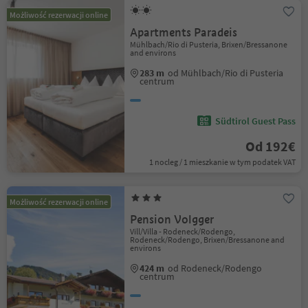
Możliwość rezerwacji online
Apartments Paradeis
Mühlbach/Rio di Pusteria, Brixen/Bressanone
and environs
283 m
od Mühlbach/Rio di Pusteria
centrum
Südtirol Guest Pass
Od 192€
1 nocleg / 1 mieszkanie w tym podatek VAT
Możliwość rezerwacji online
Pension Volgger
Vill/Villa - Rodeneck/Rodengo,
Rodeneck/Rodengo, Brixen/Bressanone and
environs
424 m
od Rodeneck/Rodengo
centrum