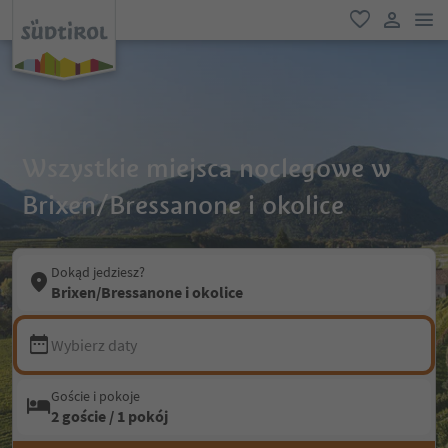
lin
ulubione
link uży
Wszystkie miejsca noclegowe w
Brixen/Bressanone i okolice
Dokąd jedziesz?
Brixen/Bressanone i okolice
Wybierz daty
Goście i pokoje
2 goście / 1 pokój