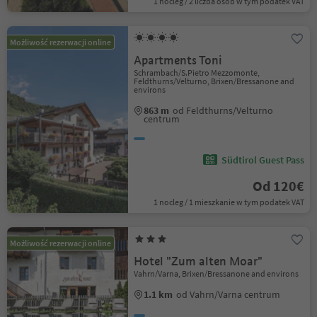
1 nocleg / 2 liczba osób w tym podatek VAT
Możliwość rezerwacji online
Apartments Toni
Schrambach/S.Pietro Mezzomonte,
Feldthurns/Velturno, Brixen/Bressanone and
environs
863 m
od Feldthurns/Velturno
centrum
Südtirol Guest Pass
Od 120€
1 nocleg / 1 mieszkanie w tym podatek VAT
Możliwość rezerwacji online
Hotel "Zum alten Moar"
Vahrn/Varna, Brixen/Bressanone and environs
1.1 km
od Vahrn/Varna centrum