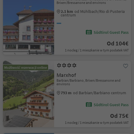
Brixen/Bressanone and environs
2.1 km
od Mühlbach/Rio di Pusteria
centrum
Südtirol Guest Pass
Od 104€
1 nocleg / 1 mieszkanie w tym podatek VAT
Możliwość rezerwacji online
Marxhof
Barbian/Barbiano, Brixen/Bressanone and
environs
793 m
od Barbian/Barbiano centrum
Südtirol Guest Pass
Od 75€
1 nocleg / 1 mieszkanie w tym podatek VAT