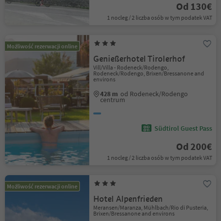
Od 130€
1 nocleg / 2 liczba osób w tym podatek VAT
Możliwość rezerwacji online
Genießerhotel Tirolerhof
Vill/Villa - Rodeneck/Rodengo,
Rodeneck/Rodengo, Brixen/Bressanone and
environs
428 m
od Rodeneck/Rodengo
centrum
Südtirol Guest Pass
Od 200€
1 nocleg / 2 liczba osób w tym podatek VAT
Możliwość rezerwacji online
Hotel Alpenfrieden
Meransen/Maranza, Mühlbach/Rio di Pusteria,
Brixen/Bressanone and environs