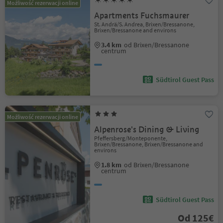
Możliwość rezerwacji online
Apartments Fuchsmaurer
St. Andrä/S. Andrea, Brixen/Bressanone,
Brixen/Bressanone and environs
3.4 km
od Brixen/Bressanone
centrum
Südtirol Guest Pass
Możliwość rezerwacji online
Alpenrose's Dining & Living
Pfeffersberg/Monteponente,
Brixen/Bressanone, Brixen/Bressanone and
environs
1.8 km
od Brixen/Bressanone
centrum
Südtirol Guest Pass
Od 125€