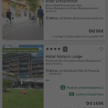
Alter Schlachthof
Brixen Stadt/Bressanone città,
Brixen/Bressanone, Brixen/Bressanone and
environs
209 m
od Brixen/Bressanone centrum
Od 96€
1 nocleg / 2 liczba osób w tym podatek VAT
S
Możliwość rezerwacji online
Hotel Molaris Lodge
Mühlbach/Rio di Pusteria, Brixen/Bressanone
and environs
453 m
od Mühlbach/Rio di Pusteria
centrum
Poziom zrównoważenia 2
Südtirol Guest Pass
Od 168€