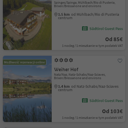
Spinges/Spinga, Mühlbach/Rio di Pusteria,
Brixen/Bressanone and environs
1.5 km
od Mühlbach/Rio di Pusteria
centrum
Südtirol Guest Pass
Od 85€
1 nocleg / 1 mieszkanie w tym podatek VAT
Możliwość rezerwacji online
Weiher Hof
Natz/Naz, Natz-Schabs/Naz-Sciaves,
Brixen/Bressanone and environs
1.4 km
od Natz-Schabs/Naz-Sciaves
centrum
Südtirol Guest Pass
Od 103€
1 nocleg / 1 mieszkanie w tym podatek VAT