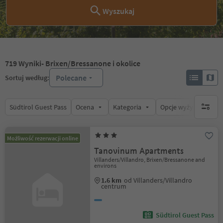
Wyszukaj
719
Wyniki
- Brixen/Bressanone i okolice
Polecane
Sortuj według:
Südtirol Guest Pass
Ocena
Kategoria
Opcje wyżywienia
brak ak
Możliwość rezerwacji online
Tanovinum Apartments
Villanders/Villandro, Brixen/Bressanone and
environs
1.6 km
od Villanders/Villandro
centrum
Südtirol Guest Pass