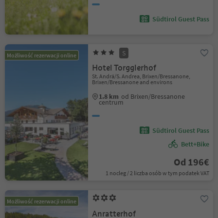
Südtirol Guest Pass
S
Możliwość rezerwacji online
Hotel Torgglerhof
St. Andrä/S. Andrea, Brixen/Bressanone,
Brixen/Bressanone and environs
1.8 km
od Brixen/Bressanone
centrum
Südtirol Guest Pass
Bett+Bike
Od 196€
1 nocleg / 2 liczba osób w tym podatek VAT
Możliwość rezerwacji online
Anratterhof