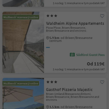
1 nocleg / 1 mieszkanie w tym podatek VAT
Możliwość rezerwacji online
Waldheim Alpine Appartements
Plose/Plose, Brixen/Bressanone,
Brixen/Bressanone and environs
5.9 km
od Brixen/Bressanone
centrum
Südtirol Guest Pass
Od 119€
1 nocleg / 1 mieszkanie w tym podatek VAT
Możliwość rezerwacji online
Gasthof Pizzeria Majestic
Brixen Umland/Bressanone dintorni,
Brixen/Bressanone, Brixen/Bressanone and
environs
1.5 km
od Brixen/Bressanone