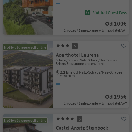
Südtirol Guest Pass
Od 100€
1 nocleg / 1 mieszkanie w tym podatek VAT
S
Możliwość rezerwacji online
Aparthotel Laurena
Schabs/Sciaves, Natz-Schabs/Naz-Sciaves,
Brixen/Bressanone and environs
2.1 km
od Natz-Schabs/Naz-Sciaves
centrum
Od 195€
1 nocleg / 1 mieszkanie w tym podatek VAT
S
Możliwość rezerwacji online
Castel Ansitz Steinbock