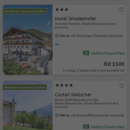
Możliwość rezerwacji online
Hotel Wiedenhofer
Terenten/Terento, Brixen/Bressanone and
environs
199 m
od Terenten/Terento centrum
Südtirol Guest Pass
Od 150€
1 nocleg / 2 liczba osób w tym podatek VAT
Możliwość rezerwacji online
Castell Matscher
Brixen Stadt/Bressanone città,
Brixen/Bressanone, Brixen/Bressanone and
environs
700 m
od Brixen/Bressanone centrum
Südtirol Guest Pass