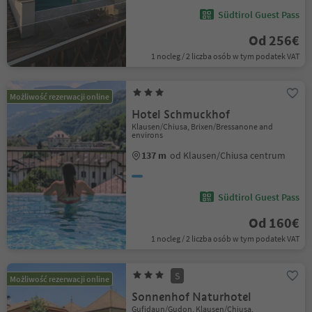
Südtirol Guest Pass
Od 256€
1 nocleg / 2 liczba osób w tym podatek VAT
Możliwość rezerwacji online
Hotel Schmuckhof
Klausen/Chiusa, Brixen/Bressanone and
environs
137 m
od Klausen/Chiusa centrum
Südtirol Guest Pass
Od 160€
1 nocleg / 2 liczba osób w tym podatek VAT
S
Możliwość rezerwacji online
Sonnenhof Naturhotel
Gufidaun/Gudon, Klausen/Chiusa,