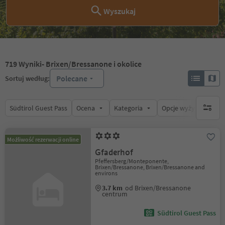
Wyszukaj
719
Wyniki
- Brixen/Bressanone i okolice
Polecane
Sortuj według:
Südtirol Guest Pass
Ocena
Kategoria
Opcje wyżywienia
brak ak
Możliwość rezerwacji online
Gfaderhof
Pfeffersberg/Monteponente,
Brixen/Bressanone, Brixen/Bressanone and
environs
3.7 km
od Brixen/Bressanone
centrum
Südtirol Guest Pass