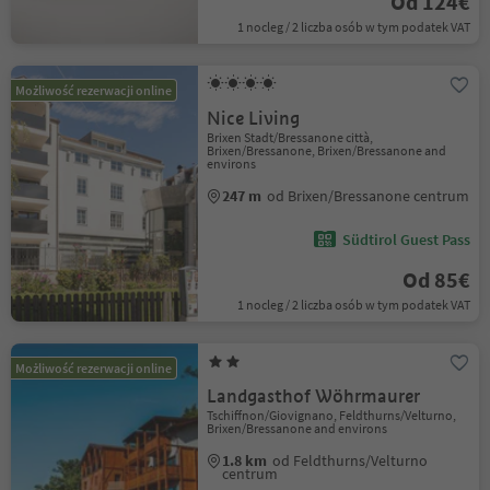
Od 124€
1 nocleg / 2 liczba osób w tym podatek VAT
Możliwość rezerwacji online
Nice Living
Brixen Stadt/Bressanone città,
Brixen/Bressanone, Brixen/Bressanone and
environs
247 m
od Brixen/Bressanone centrum
Südtirol Guest Pass
Od 85€
1 nocleg / 2 liczba osób w tym podatek VAT
Możliwość rezerwacji online
Landgasthof Wöhrmaurer
Tschiffnon/Giovignano, Feldthurns/Velturno,
Brixen/Bressanone and environs
1.8 km
od Feldthurns/Velturno
centrum