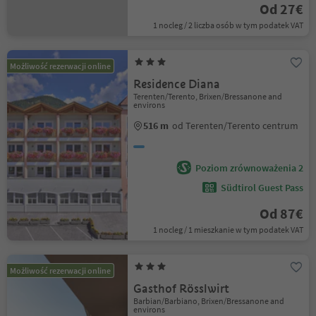
Od 27€
1 nocleg / 2 liczba osób w tym podatek VAT
Możliwość rezerwacji online
Residence Diana
Terenten/Terento, Brixen/Bressanone and
environs
516 m
od Terenten/Terento centrum
Poziom zrównoważenia 2
Südtirol Guest Pass
Od 87€
1 nocleg / 1 mieszkanie w tym podatek VAT
Możliwość rezerwacji online
Gasthof Rösslwirt
Barbian/Barbiano, Brixen/Bressanone and
environs