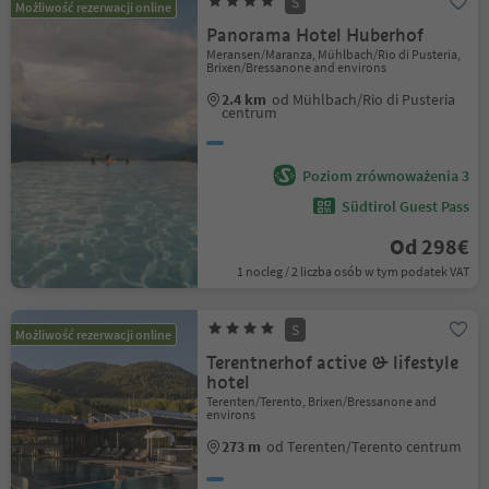
S
Możliwość rezerwacji online
Panorama Hotel Huberhof
Meransen/Maranza, Mühlbach/Rio di Pusteria,
Brixen/Bressanone and environs
2.4 km
od Mühlbach/Rio di Pusteria
centrum
Poziom zrównoważenia 3
Südtirol Guest Pass
Od 298€
1 nocleg / 2 liczba osób w tym podatek VAT
S
Możliwość rezerwacji online
Terentnerhof active & lifestyle
hotel
Terenten/Terento, Brixen/Bressanone and
environs
273 m
od Terenten/Terento centrum