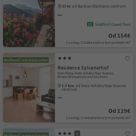
33 m
od Barbian/Barbiano centrum
Südtirol Guest Pass
Od 154€
1 nocleg / 2 liczba osób w tym podatek VAT
Możliwość rezerwacji online
Residence Sylvanerhof
Raas/Rasa, Natz-Schabs/Naz-Sciaves,
Brixen/Bressanone and environs
1.7 km
od Natz-Schabs/Naz-Sciaves
centrum
Od 129€
1 nocleg / 1 mieszkanie w tym podatek VAT
S
Możliwość rezerwacji online