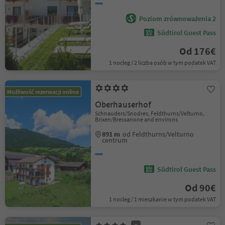
Poziom zrównoważenia 2
Südtirol Guest Pass
Od 176€
1 nocleg / 2 liczba osób w tym podatek VAT
Możliwość rezerwacji online
Oberhauserhof
Schnauders/Snodres, Feldthurns/Velturno,
Brixen/Bressanone and environs
891 m
od Feldthurns/Velturno
centrum
Südtirol Guest Pass
Od 90€
1 nocleg / 1 mieszkanie w tym podatek VAT