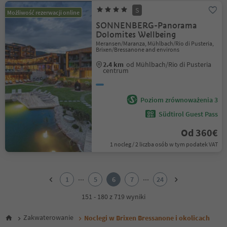
S
Możliwość rezerwacji online
SONNENBERG-Panorama
Dolomites Wellbeing
Meransen/Maranza, Mühlbach/Rio di Pusteria,
Brixen/Bressanone and environs
2.4 km
od Mühlbach/Rio di Pusteria
centrum
Poziom zrównoważenia 3
Südtirol Guest Pass
Od 360€
1 nocleg / 2 liczba osób w tym podatek VAT
1
2
...
...
1
5
6
7
24
3
4
151 - 180 z 719 wyniki
5
6
Zakwaterowanie
Noclegi w Brixen Bressanone i okolicach
7