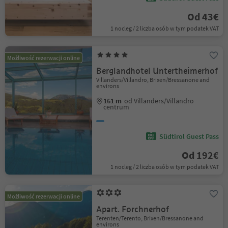
Od 43€
1 nocleg / 2 liczba osób w tym podatek VAT
Możliwość rezerwacji online
Berglandhotel Untertheimerhof
Villanders/Villandro, Brixen/Bressanone and
environs
161 m
od Villanders/Villandro
centrum
Südtirol Guest Pass
Od 192€
1 nocleg / 2 liczba osób w tym podatek VAT
Możliwość rezerwacji online
Apart. Forchnerhof
Terenten/Terento, Brixen/Bressanone and
environs