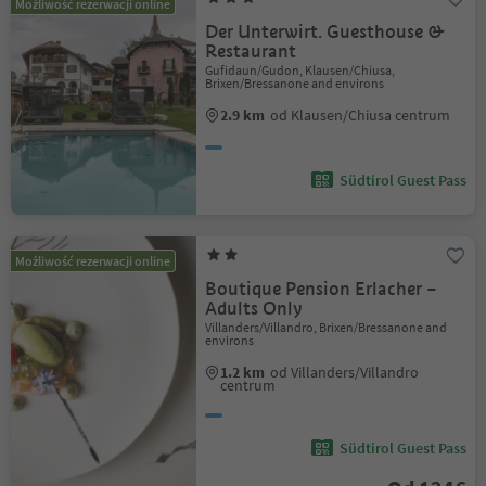
Możliwość rezerwacji online
Der Unterwirt. Guesthouse &
Restaurant
Gufidaun/Gudon, Klausen/Chiusa,
Brixen/Bressanone and environs
2.9 km
od Klausen/Chiusa centrum
Südtirol Guest Pass
Możliwość rezerwacji online
Boutique Pension Erlacher –
Adults Only
Villanders/Villandro, Brixen/Bressanone and
environs
1.2 km
od Villanders/Villandro
centrum
Südtirol Guest Pass