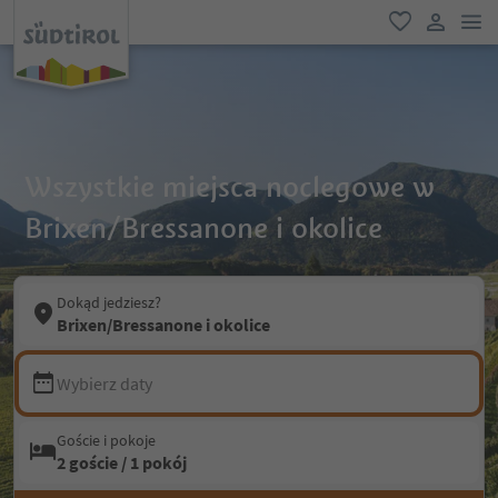
lin
ulubione
link uży
Wszystkie miejsca noclegowe w
Brixen/Bressanone i okolice
Dokąd jedziesz?
Brixen/Bressanone i okolice
Wybierz daty
Goście i pokoje
2 goście / 1 pokój