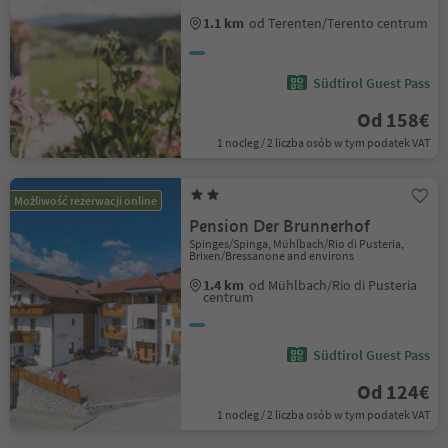
1.1 km
od Terenten/Terento centrum
Südtirol Guest Pass
Od 158€
1 nocleg / 2 liczba osób w tym podatek VAT
Możliwość rezerwacji online
Pension Der Brunnerhof
Spinges/Spinga, Mühlbach/Rio di Pusteria,
Brixen/Bressanone and environs
1.4 km
od Mühlbach/Rio di Pusteria
centrum
Südtirol Guest Pass
Od 124€
1 nocleg / 2 liczba osób w tym podatek VAT