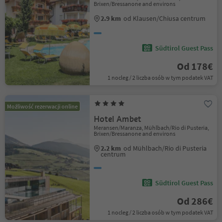
Brixen/Bressanone and environs
2.9 km
od Klausen/Chiusa centrum
Südtirol Guest Pass
Od 178€
1 nocleg / 2 liczba osób w tym podatek VAT
Możliwość rezerwacji online
Hotel Ambet
Meransen/Maranza, Mühlbach/Rio di Pusteria,
Brixen/Bressanone and environs
2.2 km
od Mühlbach/Rio di Pusteria
centrum
Südtirol Guest Pass
Od 286€
1 nocleg / 2 liczba osób w tym podatek VAT