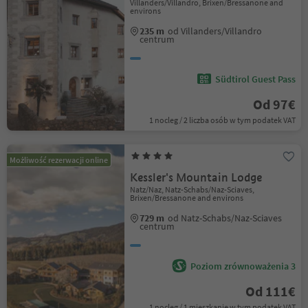
Villanders/Villandro, Brixen/Bressanone and
environs
235 m
od Villanders/Villandro
centrum
Südtirol Guest Pass
Od 97€
1 nocleg / 2 liczba osób w tym podatek VAT
Możliwość rezerwacji online
Kessler's Mountain Lodge
Natz/Naz, Natz-Schabs/Naz-Sciaves,
Brixen/Bressanone and environs
729 m
od Natz-Schabs/Naz-Sciaves
centrum
Poziom zrównoważenia 3
Od 111€
1 nocleg / 1 mieszkanie w tym podatek VAT