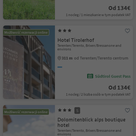
Od 134€
1 nocleg / 1 mieszkanie w tym podatek VAT
Możliwość rezerwacji online
Hotel Tirolerhof
Terenten/Terento, Brixen/Bressanone and
environs
311 m
od Terenten/Terento centrum
Südtirol Guest Pass
Od 134€
1 nocleg / 2 liczba osób w tym podatek VAT
S
Możliwość rezerwacji online
Dolomitenblick alps boutique
hotel
Terenten/Terento, Brixen/Bressanone and
environs