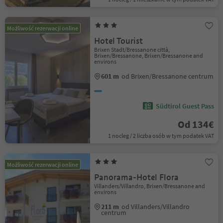
Możliwość rezerwacji online
Hotel Tourist
Brixen Stadt/Bressanone città,
Brixen/Bressanone, Brixen/Bressanone and
environs
601 m
od Brixen/Bressanone centrum
Südtirol Guest Pass
Od 134€
1 nocleg / 2 liczba osób w tym podatek VAT
Możliwość rezerwacji online
Panorama-Hotel Flora
Villanders/Villandro, Brixen/Bressanone and
environs
211 m
od Villanders/Villandro
centrum