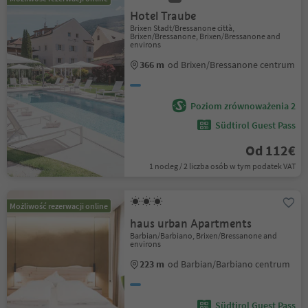
Hotel Traube
Brixen Stadt/Bressanone città,
Brixen/Bressanone, Brixen/Bressanone and
environs
366 m
od Brixen/Bressanone centrum
Poziom zrównoważenia 2
Südtirol Guest Pass
Od 112€
1 nocleg / 2 liczba osób w tym podatek VAT
Możliwość rezerwacji online
haus urban Apartments
Barbian/Barbiano, Brixen/Bressanone and
environs
223 m
od Barbian/Barbiano centrum
Südtirol Guest Pass