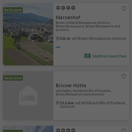
Na życzenie
Marxenhof
Brixen Umland/Bressanone dintorni,
Brixen/Bressanone, Brixen/Bressanone and
environs
626 m
od Brixen/Bressanone centrum
Südtirol Guest Pass
Na życzenie
Brixner Hütte
Vals/Valles, Mühlbach/Rio di Pusteria,
Brixen/Bressanone and environs
13.5 km
od Mühlbach/Rio di Pusteria
centrum