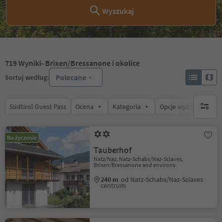
Wyszukaj
719
Wyniki
- Brixen/Bressanone i okolice
Polecane
Sortuj według:
Südtirol Guest Pass
Ocena
Kategoria
Opcje wyżywienia
brak ak
Na życzenie
Tauberhof
Natz/Naz, Natz-Schabs/Naz-Sciaves,
Brixen/Bressanone and environs
240 m
od Natz-Schabs/Naz-Sciaves
centrum