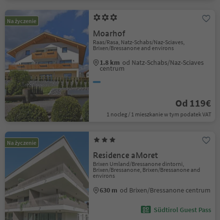
Na życzenie
Moarhof
Raas/Rasa, Natz-Schabs/Naz-Sciaves,
Brixen/Bressanone and environs
1.8 km
od Natz-Schabs/Naz-Sciaves
centrum
Od 119€
1 nocleg / 1 mieszkanie w tym podatek VAT
Na życzenie
Residence aMoret
Brixen Umland/Bressanone dintorni,
Brixen/Bressanone, Brixen/Bressanone and
environs
630 m
od Brixen/Bressanone centrum
Südtirol Guest Pass