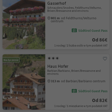
Gasserhof
Schnauders/Snodres, Feldthurns/Velturno,
Brixen/Bressanone and environs
801 m
od Feldthurns/Velturno
centrum
Südtirol Guest Pass
Od 86€
1 nocleg / 2 liczba osób w tym podatek VAT
Na życzenie
Haus Hofer
Barbian/Barbiano, Brixen/Bressanone and
environs
313 m
od Barbian/Barbiano centrum
Südtirol Guest Pass
Od 82€
1 nocleg / 1 mieszkanie w tym podatek VAT