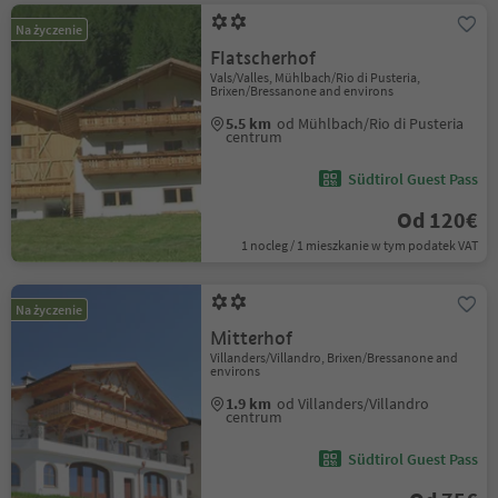
Na życzenie
Flatscherhof
Vals/Valles, Mühlbach/Rio di Pusteria,
Brixen/Bressanone and environs
5.5 km
od Mühlbach/Rio di Pusteria
centrum
Südtirol Guest Pass
Od 120€
1 nocleg / 1 mieszkanie w tym podatek VAT
Na życzenie
Mitterhof
Villanders/Villandro, Brixen/Bressanone and
environs
1.9 km
od Villanders/Villandro
centrum
Südtirol Guest Pass