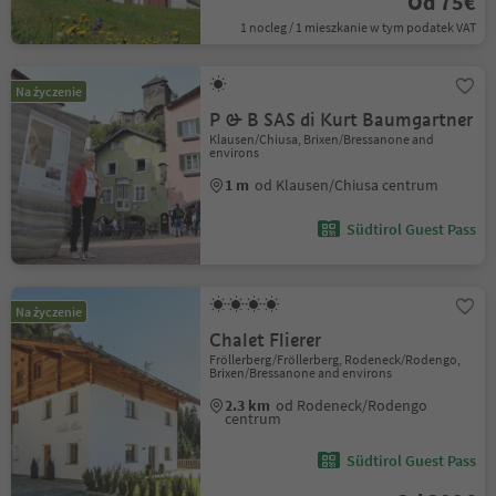
Od 75€
1 nocleg / 1 mieszkanie w tym podatek VAT
Na życzenie
P & B SAS di Kurt Baumgartner
Klausen/Chiusa, Brixen/Bressanone and
environs
1 m
od Klausen/Chiusa centrum
Südtirol Guest Pass
Na życzenie
Chalet Flierer
Fröllerberg/Fröllerberg, Rodeneck/Rodengo,
Brixen/Bressanone and environs
2.3 km
od Rodeneck/Rodengo
centrum
Südtirol Guest Pass