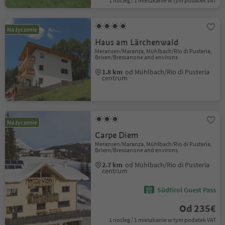
1 nocleg / 1 mieszkanie w tym podatek VAT
Na życzenie
Haus am Lärchenwald
Meransen/Maranza, Mühlbach/Rio di Pusteria,
Brixen/Bressanone and environs
1.8 km
od Mühlbach/Rio di Pusteria
centrum
Na życzenie
Carpe Diem
Meransen/Maranza, Mühlbach/Rio di Pusteria,
Brixen/Bressanone and environs
2.7 km
od Mühlbach/Rio di Pusteria
centrum
Südtirol Guest Pass
Od 235€
1 nocleg / 1 mieszkanie w tym podatek VAT