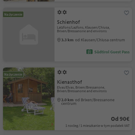
Na życzenie
Schienhof
Latzfons/Lazfons, Klausen/Chiusa,
Brixen/Bressanone and environs
3.3 km
od Klausen/Chiusa centrum
Südtirol Guest Pass
Na życzenie
Kienasthof
Elvas/Elvas, Brixen/Bressanone,
Brixen/Bressanone and environs
2.0 km
od Brixen/Bressanone
centrum
Od 90€
1 nocleg / 1 mieszkanie w tym podatek VAT