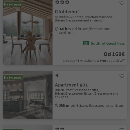
Na życzenie
Gfohlerhof
St. Andrä/S. Andrea, Brixen/Bressanone,
Brixen/Bressanone and environs
3.0 km
od Brixen/Bressanone
centrum
Südtirol Guest Pass
Od 160€
1 nocleg / 1 mieszkanie w tym podatek VAT
Na życzenie
Apartment 901
Brixen Stadt/Bressanone città,
Brixen/Bressanone, Brixen/Bressanone and
environs
255 m
od Brixen/Bressanone centrum