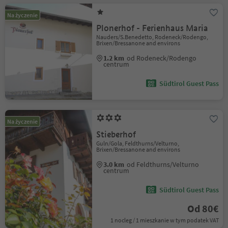
Na życzenie
Plonerhof - Ferienhaus Maria
Nauders/S.Benedetto, Rodeneck/Rodengo,
Brixen/Bressanone and environs
1.2 km
od Rodeneck/Rodengo
centrum
Südtirol Guest Pass
Na życzenie
Stieberhof
Guln/Gola, Feldthurns/Velturno,
Brixen/Bressanone and environs
3.0 km
od Feldthurns/Velturno
centrum
Südtirol Guest Pass
Od 80€
1 nocleg / 1 mieszkanie w tym podatek VAT