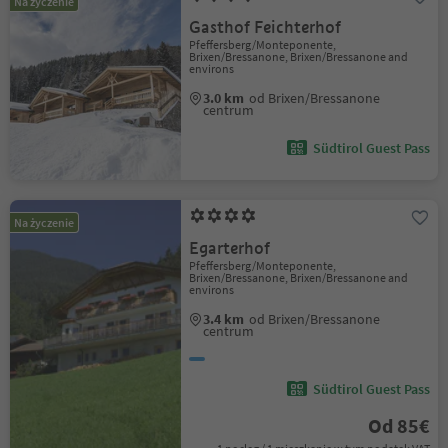
Na życzenie
Gasthof Feichterhof
Pfeffersberg/Monteponente,
Brixen/Bressanone, Brixen/Bressanone and
environs
3.0 km
od Brixen/Bressanone
centrum
Südtirol Guest Pass
Na życzenie
Egarterhof
Pfeffersberg/Monteponente,
Brixen/Bressanone, Brixen/Bressanone and
environs
3.4 km
od Brixen/Bressanone
centrum
Südtirol Guest Pass
Od 85€