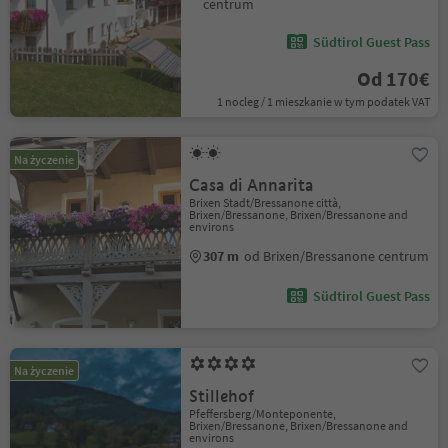
centrum
Südtirol Guest Pass
Od 170€
1 nocleg / 1 mieszkanie w tym podatek VAT
Na życzenie
Casa di Annarita
Brixen Stadt/Bressanone città,
Brixen/Bressanone, Brixen/Bressanone and
environs
307 m
od Brixen/Bressanone centrum
Südtirol Guest Pass
Na życzenie
Stillehof
Pfeffersberg/Monteponente,
Brixen/Bressanone, Brixen/Bressanone and
environs