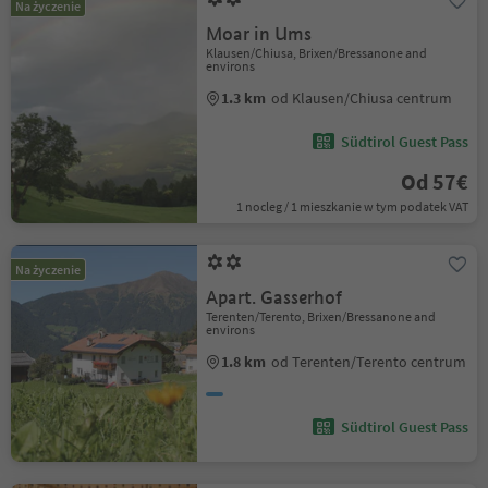
Na życzenie
Moar in Ums
Klausen/Chiusa, Brixen/Bressanone and
environs
1.3 km
od Klausen/Chiusa centrum
Südtirol Guest Pass
Od 57€
1 nocleg / 1 mieszkanie w tym podatek VAT
Na życzenie
Apart. Gasserhof
Terenten/Terento, Brixen/Bressanone and
environs
1.8 km
od Terenten/Terento centrum
Südtirol Guest Pass