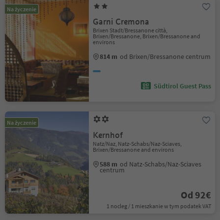
Na życzenie
Garni Cremona
Brixen Stadt/Bressanone città,
Brixen/Bressanone, Brixen/Bressanone and
environs
814 m
od Brixen/Bressanone centrum
Südtirol Guest Pass
Na życzenie
Kernhof
Natz/Naz, Natz-Schabs/Naz-Sciaves,
Brixen/Bressanone and environs
588 m
od Natz-Schabs/Naz-Sciaves
centrum
Od 92€
1 nocleg / 1 mieszkanie w tym podatek VAT