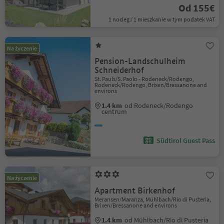
Od 155€
1 nocleg / 1 mieszkanie w tym podatek VAT
Na życzenie
Pension-Landschulheim
Schneiderhof
St. Pauls/S. Paolo - Rodeneck/Rodengo,
Rodeneck/Rodengo, Brixen/Bressanone and
environs
1.4 km
od Rodeneck/Rodengo
centrum
Südtirol Guest Pass
Na życzenie
Apartment Birkenhof
Meransen/Maranza, Mühlbach/Rio di Pusteria,
Brixen/Bressanone and environs
1.4 km
od Mühlbach/Rio di Pusteria