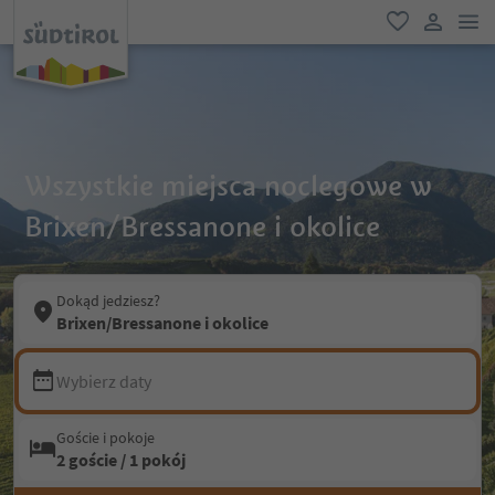
lin
ulubione
link uży
Wszystkie miejsca noclegowe w
Brixen/Bressanone i okolice
Dokąd jedziesz?
Brixen/Bressanone i okolice
Wybierz daty
Goście i pokoje
2 goście / 1 pokój