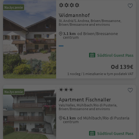
Na życzenie
Widmannhof
St. Andrä/S. Andrea, Brixen/Bressanone,
Brixen/Bressanone and environs
3.1 km
od Brixen/Bressanone
centrum
Südtirol Guest Pass
Od 139€
1 nocleg / 1 mieszkanie w tym podatek VAT
Na życzenie
Apartment Fischnaller
Vals/Valles, Mühlbach/Rio di Pusteria,
Brixen/Bressanone and environs
6.1 km
od Mühlbach/Rio di Pusteria
centrum
Südtirol Guest Pass