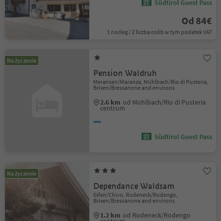
Südtirol Guest Pass
Od 84€
1 nocleg / 2 liczba osób w tym podatek VAT
Na życzenie
Pension Waldruh
Meransen/Maranza, Mühlbach/Rio di Pusteria,
Brixen/Bressanone and environs
2.6 km
od Mühlbach/Rio di Pusteria
centrum
Südtirol Guest Pass
Na życzenie
Dependance Waldsam
Gifen/Chivo, Rodeneck/Rodengo,
Brixen/Bressanone and environs
1.2 km
od Rodeneck/Rodengo