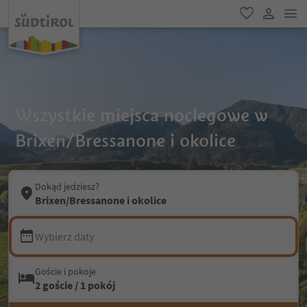
lin
ulubione
link uży
Wszystkie miejsca noclegowe w
Brixen/Bressanone i okolice
Dokąd jedziesz?
Brixen/Bressanone i okolice
Wybierz daty
Goście i pokoje
2 goście / 1 pokój