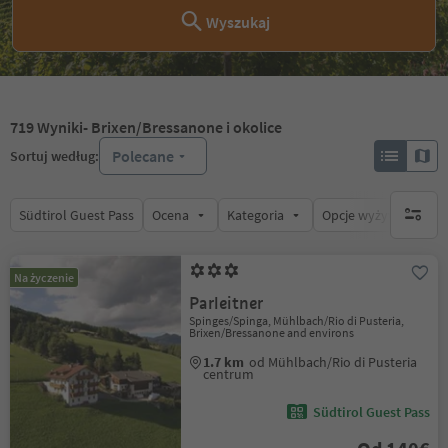
Wyszukaj
719
Wyniki
- Brixen/Bressanone i okolice
Polecane
Sortuj według:
Südtirol Guest Pass
Ocena
Kategoria
Opcje wyżywienia
brak ak
Na życzenie
Parleitner
Spinges/Spinga, Mühlbach/Rio di Pusteria,
Brixen/Bressanone and environs
1.7 km
od Mühlbach/Rio di Pusteria
centrum
Südtirol Guest Pass