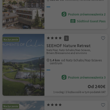
Poziom zrównoważenia 2
Südtirol Guest Pass
S
Na życzenie
SEEHOF Nature Retreat
Natz/Naz, Natz-Schabs/Naz-Sciaves,
Brixen/Bressanone and environs
1.4 km
od Natz-Schabs/Naz-Sciaves
centrum
Poziom zrównoważenia 3
Od 240€
1 nocleg / 2 liczba osób w tym podatek VAT
Na życzenie