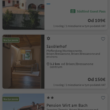
Südtirol Guest Pass
Od 109€
1 nocleg / 1 mieszkanie w tym podatek VAT
Na życzenie
Saxölerhof
Pfeffersberg/Monteponente,
Brixen/Bressanone, Brixen/Bressanone and
environs
3.2 km
od Brixen/Bressanone
centrum
Od 150€
1 nocleg / 1 mieszkanie w tym podatek VAT
Na życzenie
Pension Wirt am Bach
Terenten/Terento, Brixen/Bressanone and