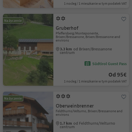
1 nocleg / 1 mieszkanie w tym podatek VAT
Na życzenie
Gruberhof
Pfeffersberg/Monteponente,
Brixen/Bressanone, Brixen/Bressanone and
environs
3.3 km
od Brixen/Bressanone
centrum
Südtirol Guest Pass
Od 95€
1 nocleg / 1 mieszkanie w tym podatek VAT
Na życzenie
Oberweinbrenner
Feldthurns/Velturno, Brixen/Bressanone and
environs
1.7 km
od Feldthurns/Velturno
centrum