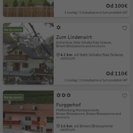
Od 100€
1 nocleg / 1 mieszkanie w tym podatek VAT
Na życzenie
Zum Lindenwirt
Aicha/Aica, Natz-Schabs/Naz-Sciaves,
Brixen/Bressanone and environs
4.1 km
od Natz-Schabs/Naz-Sciaves
centrum
Od 110€
1 nocleg / 1 mieszkanie w tym podatek VAT
Na życzenie
Furggerhof
Pfeffersberg/Monteponente,
Brixen/Bressanone, Brixen/Bressanone and
environs
3.6 km
od Brixen/Bressanone
centrum