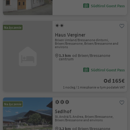
Südtirol Guest Pass
Na życzenie
Haus Verginer
Brixen Umland/Bressanone dintorni,
Brixen/Bressanone, Brixen/Bressanone and
environs
1.3 km
od Brixen/Bressanone
centrum
Südtirol Guest Pass
Od 165€
1 nocleg / 1 mieszkanie w tym podatek VAT
Na życzenie
Sedlhof
St. Andrä/S. Andrea, Brixen/Bressanone,
Brixen/Bressanone and environs
3.2 km
od Brixen/Bressanone