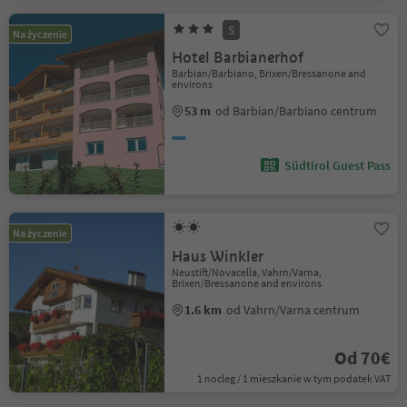
S
Na życzenie
Hotel Barbianerhof
Barbian/Barbiano, Brixen/Bressanone and
environs
53 m
od Barbian/Barbiano centrum
Südtirol Guest Pass
Na życzenie
Haus Winkler
Neustift/Novacella, Vahrn/Varna,
Brixen/Bressanone and environs
1.6 km
od Vahrn/Varna centrum
Od 70€
1 nocleg / 1 mieszkanie w tym podatek VAT