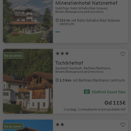
Mineralienhotel Natznerhof
Natz/Naz, Natz-Schabs/Naz-Sciaves,
Brixen/Bressanone and environs
322 m
od Natz-Schabs/Naz-Sciaves
centrum
Na życzenie
Tschörlerhof
Saubach/Saubach, Barbian/Barbiano,
Brixen/Bressanone and environs
1.9 km
od Barbian/Barbiano centrum
Südtirol Guest Pass
Od 115€
1 nocleg / 1 mieszkanie w tym podatek VAT
Na życzenie