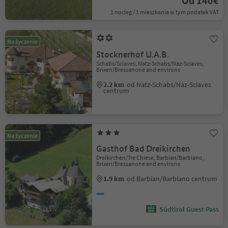
Od 140€
1 nocleg / 1 mieszkanie w tym podatek VAT
Na życzenie
Stocknerhof U.A.B.
Schabs/Sciaves, Natz-Schabs/Naz-Sciaves,
Brixen/Bressanone and environs
2.2 km
od Natz-Schabs/Naz-Sciaves
centrum
Na życzenie
Gasthof Bad Dreikirchen
Dreikirchen/Tre Chiese, Barbian/Barbiano,
Brixen/Bressanone and environs
1.9 km
od Barbian/Barbiano centrum
Südtirol Guest Pass