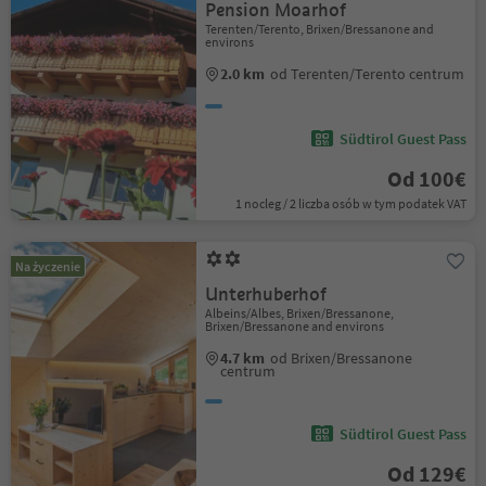
Pension Moarhof
Terenten/Terento, Brixen/Bressanone and
environs
2.0 km
od Terenten/Terento centrum
Südtirol Guest Pass
Od 100€
1 nocleg / 2 liczba osób w tym podatek VAT
Na życzenie
Unterhuberhof
Albeins/Albes, Brixen/Bressanone,
Brixen/Bressanone and environs
4.7 km
od Brixen/Bressanone
centrum
Südtirol Guest Pass
Od 129€