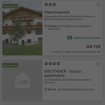
Na życzenie
Obermoserhof
Schnauders/Snodres, Feldthurns/Velturno,
Brixen/Bressanone and environs
1.4 km
od Feldthurns/Velturno
centrum
Südtirol Guest Pass
Od 70€
1 nocleg / 2 liczba osób w tym podatek VAT
Na życzenie
KREITHNER - luxury
apartments
Vintl/Vandoies, Brixen/Bressanone and
environs
282 m
od Vintl/Vandoies centrum