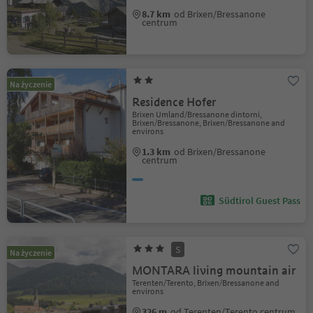
8.7 km
od Brixen/Bressanone
centrum
Na życzenie
Residence Hofer
Brixen Umland/Bressanone dintorni,
Brixen/Bressanone, Brixen/Bressanone and
environs
1.3 km
od Brixen/Bressanone
centrum
Südtirol Guest Pass
S
Na życzenie
MONTARA living mountain air
Terenten/Terento, Brixen/Bressanone and
environs
326 m
od Terenten/Terento centrum