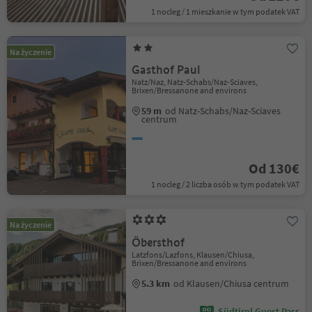
1 nocleg / 1 mieszkanie w tym podatek VAT
Na życzenie
Gasthof Paul
Natz/Naz, Natz-Schabs/Naz-Sciaves,
Brixen/Bressanone and environs
59 m
od Natz-Schabs/Naz-Sciaves
centrum
Od 130€
1 nocleg / 2 liczba osób w tym podatek VAT
Na życzenie
Öbersthof
Latzfons/Lazfons, Klausen/Chiusa,
Brixen/Bressanone and environs
5.3 km
od Klausen/Chiusa centrum
Südtirol Guest Pass