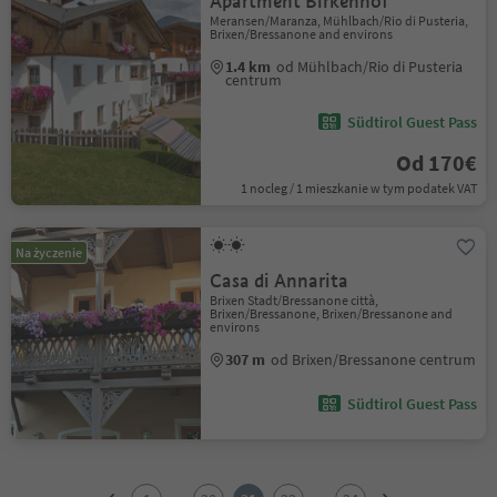
Apartment Birkenhof
Meransen/Maranza, Mühlbach/Rio di Pusteria,
Brixen/Bressanone and environs
1.4 km
od Mühlbach/Rio di Pusteria
centrum
Südtirol Guest Pass
Od 170€
1 nocleg / 1 mieszkanie w tym podatek VAT
Na życzenie
Casa di Annarita
Brixen Stadt/Bressanone città,
Brixen/Bressanone, Brixen/Bressanone and
environs
307 m
od Brixen/Bressanone centrum
Südtirol Guest Pass
1
2
...
...