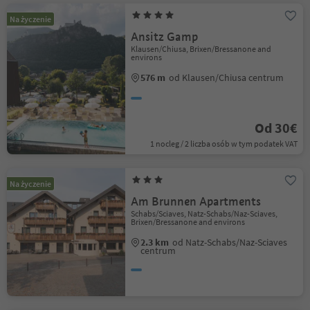
Na życzenie
Ansitz Gamp
Klausen/Chiusa, Brixen/Bressanone and
environs
576 m
od Klausen/Chiusa centrum
Od 30€
1 nocleg / 2 liczba osób w tym podatek VAT
Na życzenie
Am Brunnen Apartments
Schabs/Sciaves, Natz-Schabs/Naz-Sciaves,
Brixen/Bressanone and environs
2.3 km
od Natz-Schabs/Naz-Sciaves
centrum