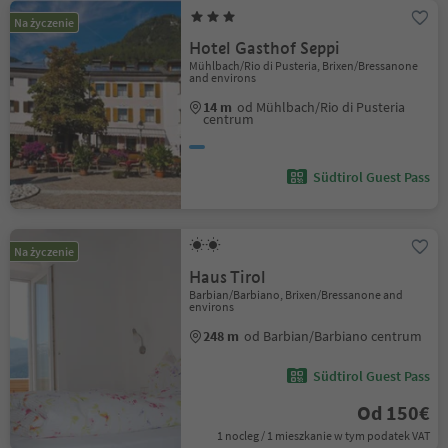
Na życzenie
Hotel Gasthof Seppi
Mühlbach/Rio di Pusteria, Brixen/Bressanone
and environs
14 m
od Mühlbach/Rio di Pusteria
centrum
Südtirol Guest Pass
Na życzenie
Haus Tirol
Barbian/Barbiano, Brixen/Bressanone and
environs
248 m
od Barbian/Barbiano centrum
Südtirol Guest Pass
Od 150€
1 nocleg / 1 mieszkanie w tym podatek VAT