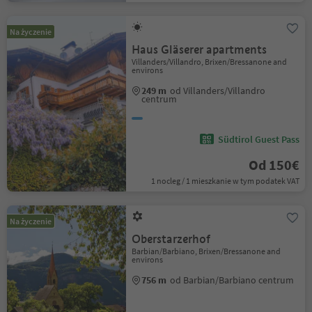
Na życzenie
Haus Gläserer apartments
Villanders/Villandro, Brixen/Bressanone and
environs
249 m
od Villanders/Villandro
centrum
Südtirol Guest Pass
Od 150€
1 nocleg / 1 mieszkanie w tym podatek VAT
Na życzenie
Oberstarzerhof
Barbian/Barbiano, Brixen/Bressanone and
environs
756 m
od Barbian/Barbiano centrum