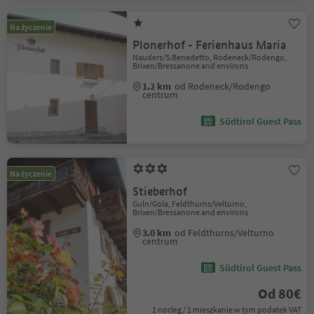
Na życzenie
Plonerhof - Ferienhaus Maria
Nauders/S.Benedetto, Rodeneck/Rodengo,
Brixen/Bressanone and environs
1.2 km
od Rodeneck/Rodengo
centrum
Südtirol Guest Pass
Na życzenie
Stieberhof
Guln/Gola, Feldthurns/Velturno,
Brixen/Bressanone and environs
3.0 km
od Feldthurns/Velturno
centrum
Südtirol Guest Pass
Od 80€
1 nocleg / 1 mieszkanie w tym podatek VAT