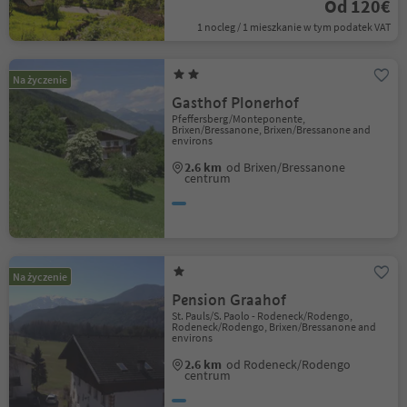
Od 120€
1 nocleg / 1 mieszkanie w tym podatek VAT
Na życzenie
Gasthof Plonerhof
Pfeffersberg/Monteponente,
Brixen/Bressanone, Brixen/Bressanone and
environs
2.6 km
od Brixen/Bressanone
centrum
Na życzenie
Pension Graahof
St. Pauls/S. Paolo - Rodeneck/Rodengo,
Rodeneck/Rodengo, Brixen/Bressanone and
environs
2.6 km
od Rodeneck/Rodengo
centrum