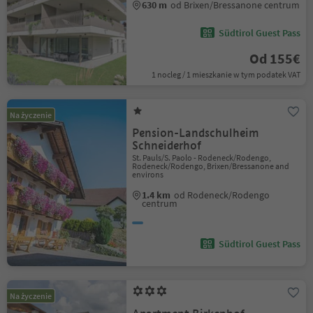
630 m
od Brixen/Bressanone centrum
Südtirol Guest Pass
Od 155€
1 nocleg / 1 mieszkanie w tym podatek VAT
Na życzenie
Pension-Landschulheim
Schneiderhof
St. Pauls/S. Paolo - Rodeneck/Rodengo,
Rodeneck/Rodengo, Brixen/Bressanone and
environs
1.4 km
od Rodeneck/Rodengo
centrum
Südtirol Guest Pass
Na życzenie