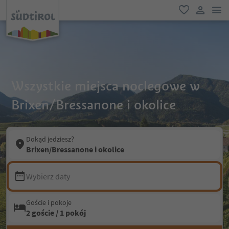
lin
ulubione
link uży
Wszystkie miejsca noclegowe w
Brixen/Bressanone i okolice
Dokąd jedziesz?
Brixen/Bressanone i okolice
Wybierz daty
Goście i pokoje
2 goście / 1 pokój