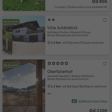
Od 80€
1 nocleg / 2 liczba osób w tym podatek VAT
Na życzenie
Villa Schönblick
Gufidaun/Gudon, Klausen/Chiusa,
Brixen/Bressanone and environs
2.9 km
od Klausen/Chiusa centrum
Na życzenie
Oberfallerhof
Saubach/Saubach, Barbian/Barbiano,
Brixen/Bressanone and environs
1.7 km
od Barbian/Barbiano centrum
Südtirol Guest Pass
Od 220€