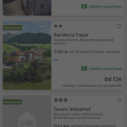
Südtirol Guest Pass
Na życzenie
Residence Treyer
Terenten/Terento, Brixen/Bressanone and
environs
301 m
od Terenten/Terento centrum
Südtirol Guest Pass
Od 72€
1 nocleg / 1 mieszkanie w tym podatek VAT
Na życzenie
Tavern Wieserhof
Pfunders/Fundres, Vintl/Vandoies,
Brixen/Bressanone and environs
8.1 km
od Vintl/Vandoies centrum