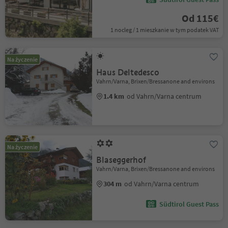
Od 115€
1 nocleg / 1 mieszkanie w tym podatek VAT
Na życzenie
Haus Deltedesco
Vahrn/Varna, Brixen/Bressanone and environs
1.4 km
od Vahrn/Varna centrum
Na życzenie
Blaseggerhof
Vahrn/Varna, Brixen/Bressanone and environs
304 m
od Vahrn/Varna centrum
Südtirol Guest Pass