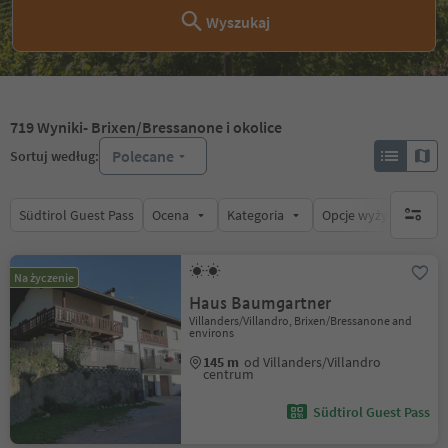
Wyszukaj
719
Wyniki
- Brixen/Bressanone i okolice
Polecane
Sortuj według:
Südtirol Guest Pass
Ocena
Kategoria
Opcje wyżywienia
brak ak
Na życzenie
Haus Baumgartner
Villanders/Villandro, Brixen/Bressanone and
environs
145 m
od Villanders/Villandro
centrum
Südtirol Guest Pass