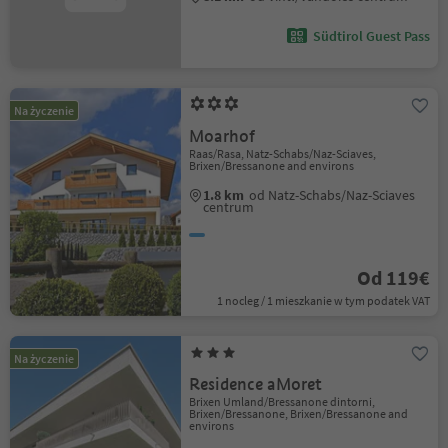
Südtirol Guest Pass
Na życzenie
Moarhof
Raas/Rasa, Natz-Schabs/Naz-Sciaves,
Brixen/Bressanone and environs
1.8 km
od Natz-Schabs/Naz-Sciaves
centrum
Od 119€
1 nocleg / 1 mieszkanie w tym podatek VAT
Na życzenie
Residence aMoret
Brixen Umland/Bressanone dintorni,
Brixen/Bressanone, Brixen/Bressanone and
environs