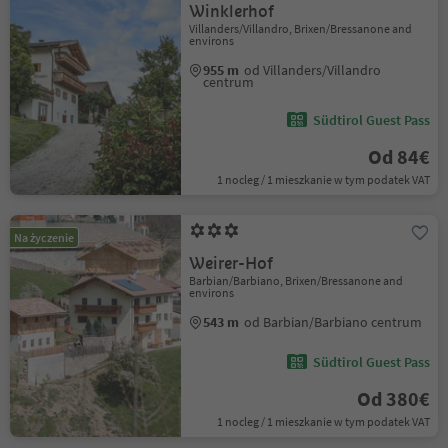
Winklerhof
Villanders/Villandro, Brixen/Bressanone and
environs
955 m
od Villanders/Villandro
centrum
Südtirol Guest Pass
Od 84€
1 nocleg / 1 mieszkanie w tym podatek VAT
Na życzenie
Weirer-Hof
Barbian/Barbiano, Brixen/Bressanone and
environs
543 m
od Barbian/Barbiano centrum
Südtirol Guest Pass
Od 380€
1 nocleg / 1 mieszkanie w tym podatek VAT