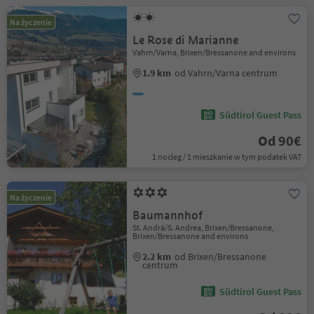
Na życzenie
Le Rose di Marianne
Vahrn/Varna, Brixen/Bressanone and environs
1.9 km
od Vahrn/Varna centrum
Südtirol Guest Pass
Od 90€
1 nocleg / 1 mieszkanie w tym podatek VAT
Na życzenie
Baumannhof
St. Andrä/S. Andrea, Brixen/Bressanone,
Brixen/Bressanone and environs
2.2 km
od Brixen/Bressanone
centrum
Südtirol Guest Pass