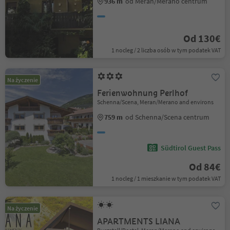
936 m
od Meran/Merano centrum
Od 130€
1 nocleg / 2 liczba osób w tym podatek VAT
Na życzenie
Ferienwohnung Perlhof
Schenna/Scena, Meran/Merano and environs
759 m
od Schenna/Scena centrum
Südtirol Guest Pass
Od 84€
1 nocleg / 1 mieszkanie w tym podatek VAT
Na życzenie
APARTMENTS LIANA