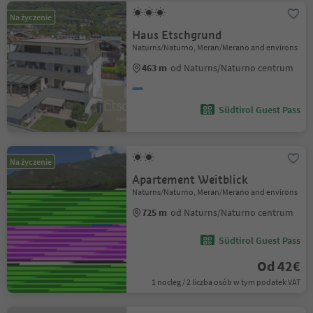
Na życzenie
Haus Etschgrund
Naturns/Naturno, Meran/Merano and environs
463 m
od Naturns/Naturno centrum
Südtirol Guest Pass
Na życzenie
Apartement Weitblick
Naturns/Naturno, Meran/Merano and environs
725 m
od Naturns/Naturno centrum
Südtirol Guest Pass
Od 42€
1 nocleg / 2 liczba osób w tym podatek VAT