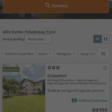
Wyszukaj
3022
Wyniki
- Południowy Tyrol
Polecane
Sortuj według:
Südtirol Guest Pass
Ocena
Kategoria
Opcje wyżywienia
brak ak
Na życzenie
Grieserhof
Mühlbach/Riomolino - Algund/Lagundo,
Algund/Lagundo, Meran/Merano and environs
316 m
od Algund/Lagundo centrum
Südtirol Guest Pass
Od 95€