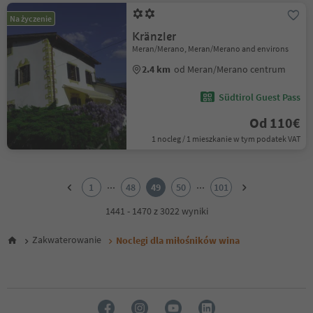
Na życzenie
Kränzler
Meran/Merano, Meran/Merano and environs
2.4 km
od Meran/Merano centrum
Südtirol Guest Pass
Od 110€
1 nocleg / 1 mieszkanie w tym podatek VAT
1
2
...
...
1
48
49
50
101
3
4
1441 - 1470 z 3022 wyniki
5
6
Zakwaterowanie
Noclegi dla miłośników wina
7
8
9
10
11