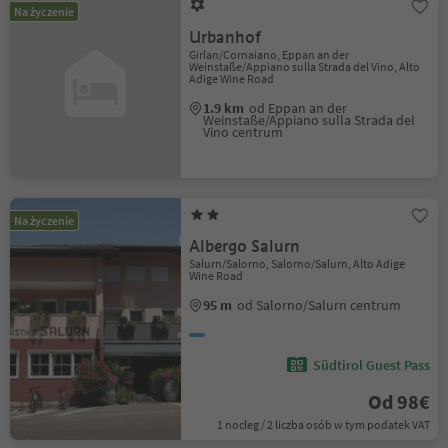
Na życzenie
Urbanhof
Girlan/Cornaiano, Eppan an der
Weinstaße/Appiano sulla Strada del Vino, Alto
Adige Wine Road
1.9 km
od Eppan an der
Weinstaße/Appiano sulla Strada del
Vino centrum
Na życzenie
Albergo Salurn
Salurn/Salorno, Salorno/Salurn, Alto Adige
Wine Road
95 m
od Salorno/Salurn centrum
Südtirol Guest Pass
Od 98€
1 nocleg / 2 liczba osób w tym podatek VAT