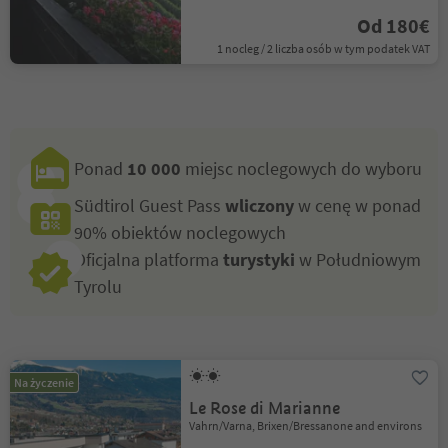
Od 180€
1 nocleg / 2 liczba osób w tym podatek VAT
Ponad
10 000
miejsc noclegowych do wyboru
Südtirol Guest Pass
wliczony
w cenę w ponad
90% obiektów noclegowych
Oficjalna platforma
turystyki
w Południowym
Tyrolu
Na życzenie
Le Rose di Marianne
Vahrn/Varna, Brixen/Bressanone and environs