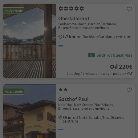
Na życzenie
Oberfallerhof
Saubach/Saubach, Barbian/Barbiano,
Brixen/Bressanone and environs
1.7 km
od Barbian/Barbiano centrum
Südtirol Guest Pass
Od 220€
1 nocleg / 1 mieszkanie w tym podatek VAT
Na życzenie
Gasthof Paul
Natz/Naz, Natz-Schabs/Naz-Sciaves,
Brixen/Bressanone and environs
59 m
od Natz-Schabs/Naz-Sciaves
centrum