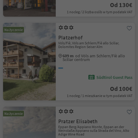
Od 130€
1 nocleg / 2 liczba osób w tym podatek VAT
Na życzenie
Platzerhof
Völs/Fiè, Völs am Schlern/Fiè allo Sciliar,
Dolomites Region Seiser Alm
609 m
od Völs am Schlern/Fiè allo
Sciliar centrum
Südtirol Guest Pass
Od 100€
1 nocleg / 1 mieszkanie w tym podatek VAT
Na życzenie
Pratzer Elisabeth
Eppan Berg/Appiano Monte, Eppan an der
Weinstaße/Appiano sulla Strada del Vino, Alto
Adige Wine Road