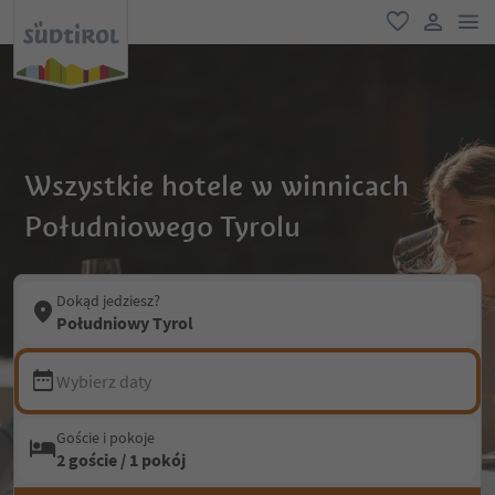
lin
ulubione
link uży
Wszystkie hotele w winnicach
Południowego Tyrolu
Dokąd jedziesz?
Południowy Tyrol
Wybierz daty
Goście i pokoje
2 goście / 1 pokój