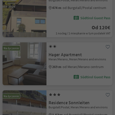
Burgstall/Postal, Meran/Merano and environs
474 m
od Burgstall/Postal centrum
Südtirol Guest Pass
Od 120€
1 nocleg / 1 mieszkanie w tym podatek VAT
Na życzenie
Hager Apartment
Meran/Merano, Meran/Merano and environs
269 m
od Meran/Merano centrum
Südtirol Guest Pass
Na życzenie
Residence Sonnleiten
Burgstall/Postal, Meran/Merano and environs
1.4 km
od Burgstall/Postal centrum