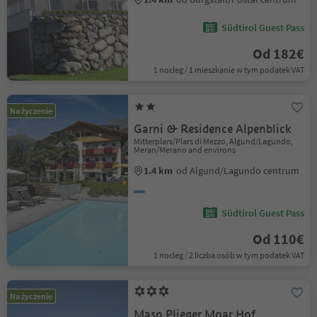
Südtirol Guest Pass
Od 182€
1 nocleg / 1 mieszkanie w tym podatek VAT
Na życzenie
Garni & Residence Alpenblick
Mitterplars/Plars di Mezzo, Algund/Lagundo,
Meran/Merano and environs
1.4 km
od Algund/Lagundo centrum
Südtirol Guest Pass
Od 110€
1 nocleg / 2 liczba osób w tym podatek VAT
Na życzenie
Maso Plieger Moar Hof