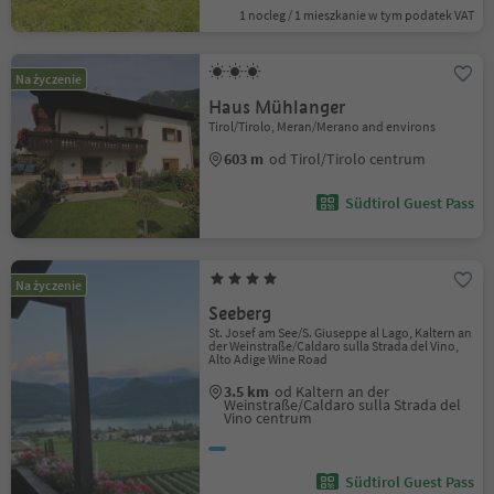
1 nocleg / 1 mieszkanie w tym podatek VAT
Na życzenie
Haus Mühlanger
Tirol/Tirolo, Meran/Merano and environs
603 m
od Tirol/Tirolo centrum
Südtirol Guest Pass
Na życzenie
Seeberg
St. Josef am See/S. Giuseppe al Lago, Kaltern an
der Weinstraße/Caldaro sulla Strada del Vino,
Alto Adige Wine Road
3.5 km
od Kaltern an der
Weinstraße/Caldaro sulla Strada del
Vino centrum
Südtirol Guest Pass