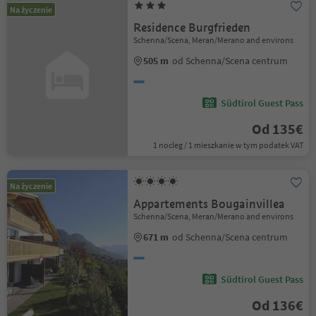
Na życzenie
Residence Burgfrieden
Schenna/Scena, Meran/Merano and environs
505 m
od Schenna/Scena centrum
Südtirol Guest Pass
Od 135€
1 nocleg / 1 mieszkanie w tym podatek VAT
Na życzenie
Appartements Bougainvillea
Schenna/Scena, Meran/Merano and environs
671 m
od Schenna/Scena centrum
Südtirol Guest Pass
Od 136€