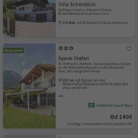
Villa Schönblick
Gufidaun/Gudon, Klausen/Chiusa,
Brixen/Bressanone and environs
2.9 km
od Klausen/Chiusa centrum
Na życzenie
Sparer Stefan
St. Michael/S. Michele - Eppan/Appiano, Eppan
an der Weinstaße/Appiano sulla Strada del
Vino, Alto Adige Wine Road
217 m
od Eppan an der
Weinstaße/Appiano sulla Strada del
Vino centrum
Südtirol Guest Pass
Od 140€
1 nocleg / 1 mieszkanie w tym podatek VAT