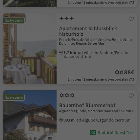
1 nocleg / 1 mieszkanie w tym podatek VAT
Na życzenie
Apartement Schlossblick
Naturholz
Prösels/Presule, Völs am Schlern/Fiè allo Sciliar,
Dolomites Region Seiser Alm
1.7 km
od Völs am Schlern/Fiè allo
Sciliar centrum
Od 88€
1 nocleg / 1 mieszkanie w tym podatek VAT
Na życzenie
Bauernhof Blummerhof
Algund/Lagundo, Meran/Merano and environs
903 m
od Algund/Lagundo centrum
Südtirol Guest Pass