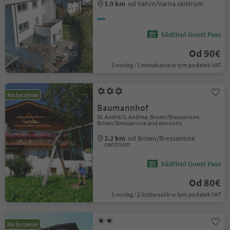
1.9 km
od Vahrn/Varna centrum
Südtirol Guest Pass
Od 90€
1 nocleg / 1 mieszkanie w tym podatek VAT
Na życzenie
Baumannhof
St. Andrä/S. Andrea, Brixen/Bressanone,
Brixen/Bressanone and environs
2.2 km
od Brixen/Bressanone
centrum
Südtirol Guest Pass
Od 80€
1 nocleg / 2 liczba osób w tym podatek VAT
Na życzenie