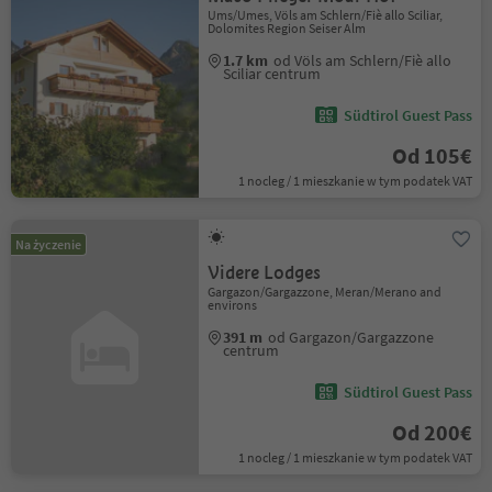
Ums/Umes, Völs am Schlern/Fiè allo Sciliar,
Dolomites Region Seiser Alm
1.7 km
od Völs am Schlern/Fiè allo
Sciliar centrum
Südtirol Guest Pass
Od 105€
1 nocleg / 1 mieszkanie w tym podatek VAT
Na życzenie
Videre Lodges
Gargazon/Gargazzone, Meran/Merano and
environs
391 m
od Gargazon/Gargazzone
centrum
Südtirol Guest Pass
Od 200€
1 nocleg / 1 mieszkanie w tym podatek VAT