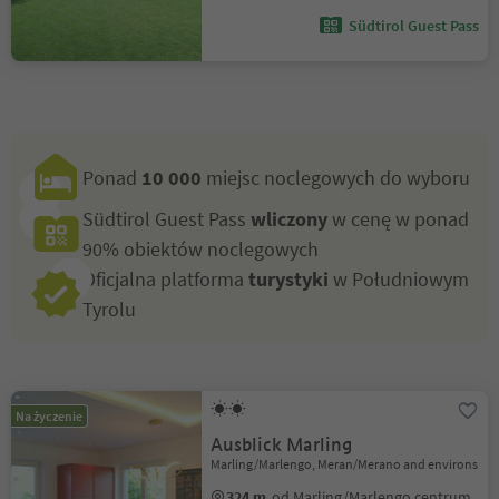
Südtirol Guest Pass
Ponad
10 000
miejsc noclegowych do wyboru
Südtirol Guest Pass
wliczony
w cenę w ponad
90% obiektów noclegowych
Oficjalna platforma
turystyki
w Południowym
Tyrolu
Na życzenie
Ausblick Marling
Marling/Marlengo, Meran/Merano and environs
324 m
od Marling/Marlengo centrum