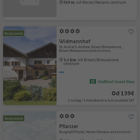
919 m
od Meran/Merano centrum
Na życzenie
Widmannhof
St. Andrä/S. Andrea, Brixen/Bressanone,
Brixen/Bressanone and environs
3.1 km
od Brixen/Bressanone
centrum
Südtirol Guest Pass
Od 139€
1 nocleg / 1 mieszkanie w tym podatek VAT
Na życzenie
Pflanzer
Burgstall/Postal, Meran/Merano and environs