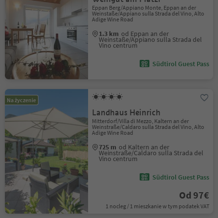
Eppan Berg/Appiano Monte, Eppan an der
Weinstaße/Appiano sulla Strada del Vino, Alto
Adige Wine Road
1.3 km
od Eppan an der
Weinstaße/Appiano sulla Strada del
Vino centrum
Südtirol Guest Pass
Na życzenie
Landhaus Heinrich
Mitterdorf/Villa di Mezzo, Kaltern an der
Weinstraße/Caldaro sulla Strada del Vino, Alto
Adige Wine Road
725 m
od Kaltern an der
Weinstraße/Caldaro sulla Strada del
Vino centrum
Südtirol Guest Pass
Od 97€
1 nocleg / 1 mieszkanie w tym podatek VAT