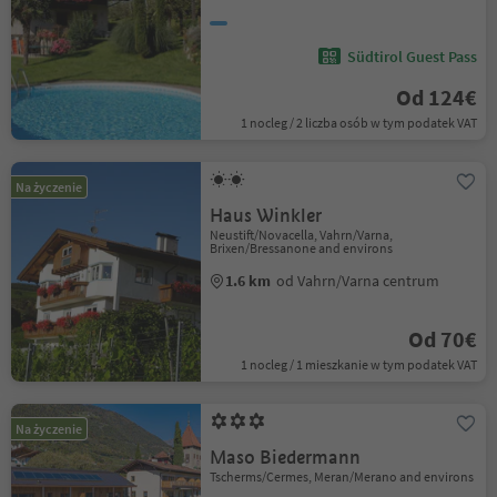
Südtirol Guest Pass
Od 124€
1 nocleg / 2 liczba osób w tym podatek VAT
Na życzenie
Haus Winkler
Neustift/Novacella, Vahrn/Varna,
Brixen/Bressanone and environs
1.6 km
od Vahrn/Varna centrum
Od 70€
1 nocleg / 1 mieszkanie w tym podatek VAT
Na życzenie
Maso Biedermann
Tscherms/Cermes, Meran/Merano and environs