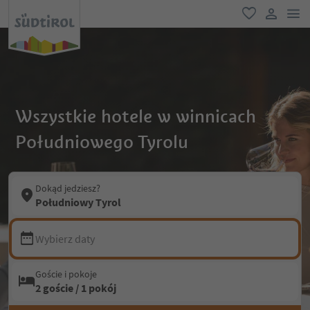
lin
ulubione
link uży
Wszystkie hotele w winnicach
Południowego Tyrolu
Dokąd jedziesz?
Południowy Tyrol
Wybierz daty
Goście i pokoje
2 goście / 1 pokój