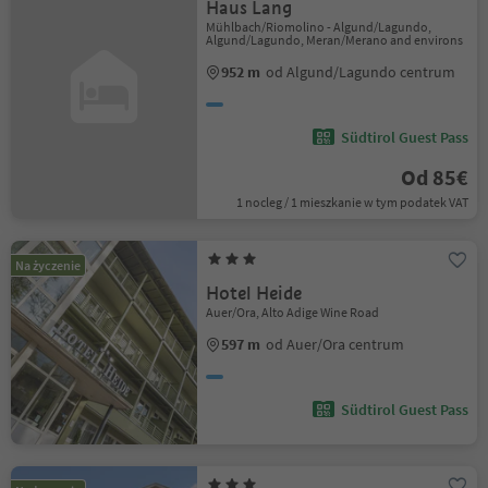
Haus Lang
Mühlbach/Riomolino - Algund/Lagundo,
Algund/Lagundo, Meran/Merano and environs
952 m
od Algund/Lagundo centrum
Südtirol Guest Pass
Od 85€
1 nocleg / 1 mieszkanie w tym podatek VAT
Na życzenie
Hotel Heide
Auer/Ora, Alto Adige Wine Road
597 m
od Auer/Ora centrum
Südtirol Guest Pass