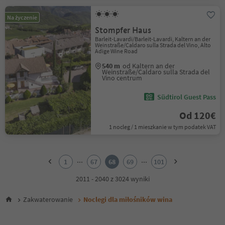
Na życzenie
Stompfer Haus
Barleit-Lavardi/Barleit-Lavardi, Kaltern an der
Weinstraße/Caldaro sulla Strada del Vino, Alto
Adige Wine Road
540 m
od Kaltern an der
Weinstraße/Caldaro sulla Strada del
Vino centrum
Südtirol Guest Pass
Od 120€
1 nocleg / 1 mieszkanie w tym podatek VAT
1
2
...
...
1
67
68
69
101
3
4
2011 - 2040 z 3024 wyniki
5
6
Zakwaterowanie
Noclegi dla miłośników wina
7
8