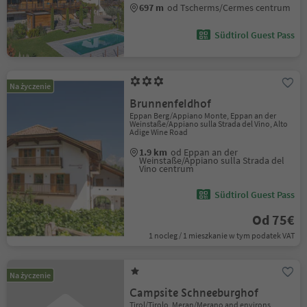
697 m
od Tscherms/Cermes centrum
Südtirol Guest Pass
Na życzenie
Brunnenfeldhof
Eppan Berg/Appiano Monte, Eppan an der
Weinstaße/Appiano sulla Strada del Vino, Alto
Adige Wine Road
1.9 km
od Eppan an der
Weinstaße/Appiano sulla Strada del
Vino centrum
Südtirol Guest Pass
Od 75€
1 nocleg / 1 mieszkanie w tym podatek VAT
Na życzenie
Campsite Schneeburghof
Tirol/Tirolo, Meran/Merano and environs