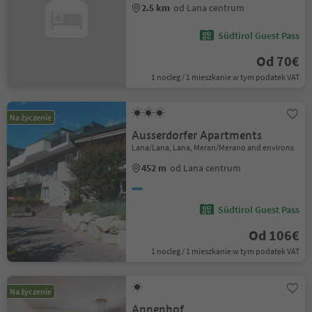
2.5 km
od Lana centrum
Südtirol Guest Pass
Od 70€
1 nocleg / 1 mieszkanie w tym podatek VAT
Na życzenie
Ausserdorfer Apartments
Lana/Lana, Lana, Meran/Merano and environs
452 m
od Lana centrum
Südtirol Guest Pass
Od 106€
1 nocleg / 1 mieszkanie w tym podatek VAT
Na życzenie
Annenhof