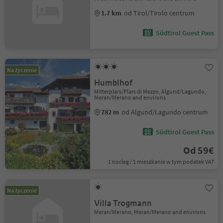
1.7 km
od Tirol/Tirolo centrum
Südtirol Guest Pass
Na życzenie
Humblhof
Mitterplars/Plars di Mezzo, Algund/Lagundo,
Meran/Merano and environs
782 m
od Algund/Lagundo centrum
Südtirol Guest Pass
Od 59€
1 nocleg / 1 mieszkanie w tym podatek VAT
Na życzenie
Villa Trogmann
Meran/Merano, Meran/Merano and environs