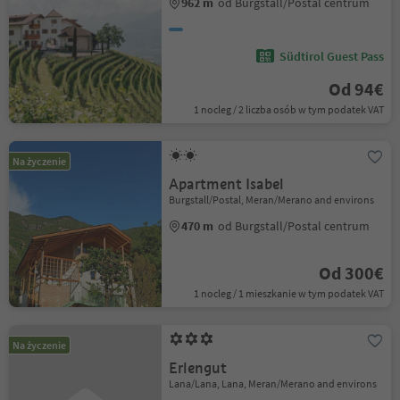
962 m
od Burgstall/Postal centrum
Südtirol Guest Pass
Od 94€
1 nocleg / 2 liczba osób w tym podatek VAT
Na życzenie
Apartment Isabel
Burgstall/Postal, Meran/Merano and environs
470 m
od Burgstall/Postal centrum
Od 300€
1 nocleg / 1 mieszkanie w tym podatek VAT
Na życzenie
Erlengut
Lana/Lana, Lana, Meran/Merano and environs