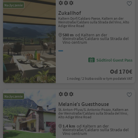
Na życzenie
Zukallhof
Kaltern Dorf/Caldaro Paese, Kaltern an der
Weinstraße/Caldaro sulla Strada del Vino, Alto
Adige Wine Road
580 m
od Kaltern an der
Weinstraße/Caldaro sulla Strada del
Vino centrum
Südtirol Guest Pass
Od 170€
1 nocleg / 2 liczba osób w tym podatek VAT
Na życzenie
Melanie's Guesthouse
St. Anton-Pfuss/S. Antonio-Pozzo, Kaltern an
der Weinstraße/Caldaro sulla Strada del Vino,
Alto Adige Wine Road
1.4 km
od Kaltern an der
Weinstraße/Caldaro sulla Strada del
Vino centrum