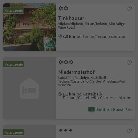
Na życzenie
Tinkhauser
Vilpian/Vilpiano, Terlan/Terlano, Alto Adige
Wine Road
3.8 km
od Terlan/Terlano centrum
Na życzenie
Niedermaierhof
Latschinig/Lacinigo, Kastelbell-
Tschars/Castelbello-Ciardes, Vinschgau/Val
Venosta
1.1 km
od Kastelbell-
Tschars/Castelbello-Ciardes centrum
Südtirol Guest Pass
Na życzenie