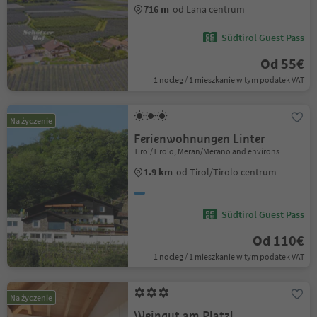
716 m
od Lana centrum
Südtirol Guest Pass
Od 55€
1 nocleg / 1 mieszkanie w tym podatek VAT
Na życzenie
Ferienwohnungen Linter
Tirol/Tirolo, Meran/Merano and environs
1.9 km
od Tirol/Tirolo centrum
Südtirol Guest Pass
Od 110€
1 nocleg / 1 mieszkanie w tym podatek VAT
Na życzenie
Weingut am Platzl