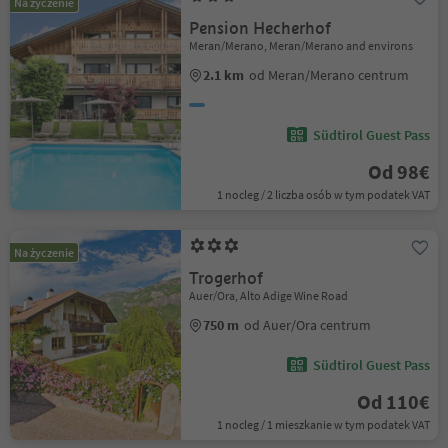
Na życzenie
Pension Hecherhof
Meran/Merano, Meran/Merano and environs
2.1 km
od Meran/Merano centrum
Südtirol Guest Pass
Od 98€
1 nocleg / 2 liczba osób w tym podatek VAT
Na życzenie
Trogerhof
Auer/Ora, Alto Adige Wine Road
750 m
od Auer/Ora centrum
Südtirol Guest Pass
Od 110€
1 nocleg / 1 mieszkanie w tym podatek VAT