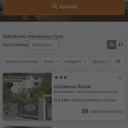
Wyszukaj
3024
Wyniki
- Południowy Tyrol
Polecane
Sortuj według:
Südtirol Guest Pass
Ocena
Kategoria
Opcje wyżywienia
brak ak
Na życzenie
Gästehaus Rieder
Meran/Merano, Meran/Merano and environs
1.2 km
od Meran/Merano centrum
Südtirol Guest Pass