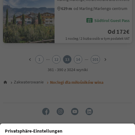
629 m
od Marling/Marlengo centrum
Südtirol Guest Pass
Od 172€
1 nocleg / 2 liczba osób w tym podatek VAT
1
2
...
...
1
12
13
14
101
3
4
361 - 390 z 3024 wyniki
5
6
Zakwaterowanie
Noclegi dla miłośników wina
7
8
9
10
11
12
13
14
Język: Polski