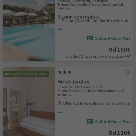
Kastelbell/Castelbello, Kastelbell-
Tschars/Castelbello-Ciardes, Vinschgau/Val
Venosta
158 m
od Kastelbell-
Tschars/Castelbello-Ciardes centrum
Südtirol Guest Pass
Od 150€
1 nocleg / 2 liczba osób w tym podatek VAT
Możliwość rezerwacji online
Hotel Jarolim
Brixen Stadt/Bressanone città,
Brixen/Bressanone, Brixen/Bressanone and
environs
770 m
od Brixen/Bressanone centrum
Südtirol Guest Pass
Od 116€