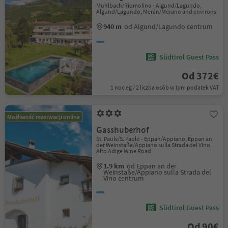
Mühlbach/Riomolino - Algund/Lagundo,
Algund/Lagundo, Meran/Merano and environs
940 m
od Algund/Lagundo centrum
Südtirol Guest Pass
Od 372€
1 nocleg / 2 liczba osób w tym podatek VAT
Możliwość rezerwacji online
Gasshuberhof
St. Pauls/S. Paolo - Eppan/Appiano, Eppan an
der Weinstaße/Appiano sulla Strada del Vino,
Alto Adige Wine Road
1.9 km
od Eppan an der
Weinstaße/Appiano sulla Strada del
Vino centrum
Südtirol Guest Pass
Od 90€