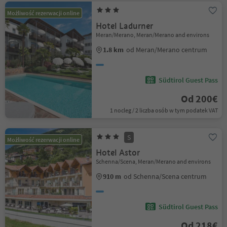
Możliwość rezerwacji online
Hotel Ladurner
Meran/Merano, Meran/Merano and environs
1.8 km
od Meran/Merano centrum
Südtirol Guest Pass
Od 200€
1 nocleg / 2 liczba osób w tym podatek VAT
S
Możliwość rezerwacji online
Hotel Astor
Schenna/Scena, Meran/Merano and environs
910 m
od Schenna/Scena centrum
Südtirol Guest Pass
Od 218€