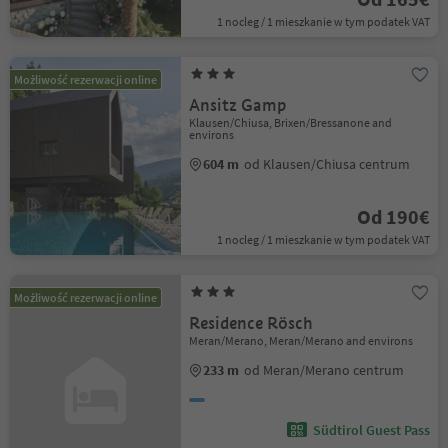
1 nocleg / 1 mieszkanie w tym podatek VAT
Możliwość rezerwacji online
Ansitz Gamp
Klausen/Chiusa, Brixen/Bressanone and
environs
604 m
od Klausen/Chiusa centrum
Od 190€
1 nocleg / 1 mieszkanie w tym podatek VAT
Możliwość rezerwacji online
Residence Rösch
Meran/Merano, Meran/Merano and environs
233 m
od Meran/Merano centrum
Südtirol Guest Pass