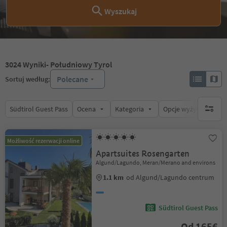
Wyszukaj
3024
Wyniki
- Południowy Tyrol
Polecane
Sortuj według:
Südtirol Guest Pass
Ocena
Kategoria
Opcje wyżywienia
brak ak
Możliwość rezerwacji online
Apartsuites Rosengarten
Algund/Lagundo, Meran/Merano and environs
1.1 km
od Algund/Lagundo centrum
Südtirol Guest Pass
Od 165€