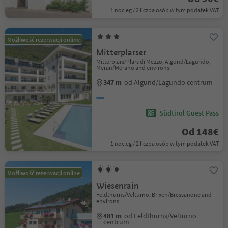
1 nocleg / 2 liczba osób w tym podatek VAT
Możliwość rezerwacji online
Mitterplarser
Mitterplars/Plars di Mezzo, Algund/Lagundo,
Meran/Merano and environs
347 m
od Algund/Lagundo centrum
Südtirol Guest Pass
Od 148€
1 nocleg / 2 liczba osób w tym podatek VAT
Możliwość rezerwacji online
Wiesenrain
Feldthurns/Velturno, Brixen/Bressanone and
environs
481 m
od Feldthurns/Velturno
centrum