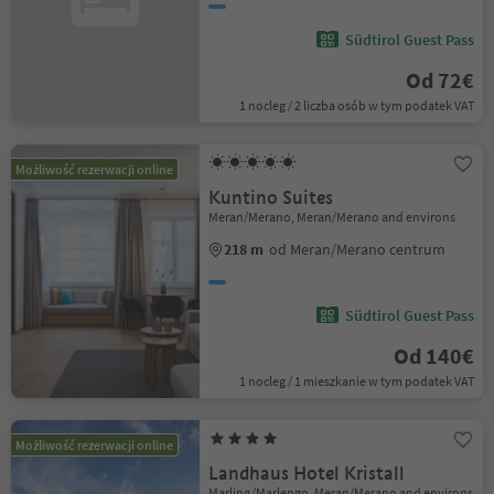
Südtirol Guest Pass
Od 72€
1 nocleg / 2 liczba osób w tym podatek VAT
Możliwość rezerwacji online
Kuntino Suites
Meran/Merano, Meran/Merano and environs
218 m
od Meran/Merano centrum
Südtirol Guest Pass
Od 140€
1 nocleg / 1 mieszkanie w tym podatek VAT
Możliwość rezerwacji online
Landhaus Hotel Kristall
Marling/Marlengo, Meran/Merano and environs