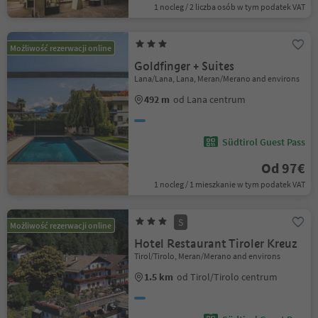
1 nocleg / 2 liczba osób w tym podatek VAT
Możliwość rezerwacji online
Goldfinger + Suites
Lana/Lana, Lana, Meran/Merano and environs
492 m
od Lana centrum
Südtirol Guest Pass
Od 97€
1 nocleg / 1 mieszkanie w tym podatek VAT
S
Możliwość rezerwacji online
Hotel Restaurant Tiroler Kreuz
Tirol/Tirolo, Meran/Merano and environs
1.5 km
od Tirol/Tirolo centrum