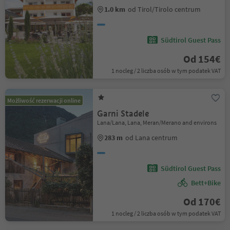
1.0 km
od Tirol/Tirolo centrum
Südtirol Guest Pass
Od 154€
1 nocleg / 2 liczba osób w tym podatek VAT
Możliwość rezerwacji online
Garni Stadele
Lana/Lana, Lana, Meran/Merano and environs
283 m
od Lana centrum
Südtirol Guest Pass
Bett+Bike
Od 170€
1 nocleg / 2 liczba osób w tym podatek VAT