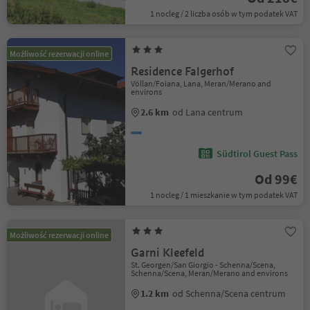
1 nocleg / 2 liczba osób w tym podatek VAT
Możliwość rezerwacji online
Residence Falgerhof
Völlan/Foiana, Lana, Meran/Merano and
environs
2.6 km
od Lana centrum
Südtirol Guest Pass
Od 99€
1 nocleg / 1 mieszkanie w tym podatek VAT
Możliwość rezerwacji online
Garni Kleefeld
St. Georgen/San Giorgio - Schenna/Scena,
Schenna/Scena, Meran/Merano and environs
1.2 km
od Schenna/Scena centrum