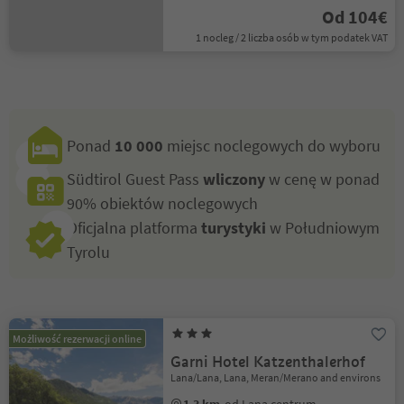
Od 104€
1 nocleg / 2 liczba osób w tym podatek VAT
Ponad
10 000
miejsc noclegowych do wyboru
Südtirol Guest Pass
wliczony
w cenę w ponad
90% obiektów noclegowych
Oficjalna platforma
turystyki
w Południowym
Tyrolu
Możliwość rezerwacji online
Garni Hotel Katzenthalerhof
Lana/Lana, Lana, Meran/Merano and environs