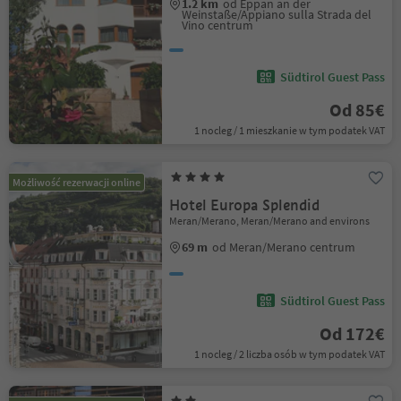
1.2 km
od Eppan an der
Weinstaße/Appiano sulla Strada del
Vino centrum
Südtirol Guest Pass
Od 85€
1 nocleg / 1 mieszkanie w tym podatek VAT
Możliwość rezerwacji online
Hotel Europa Splendid
Meran/Merano, Meran/Merano and environs
69 m
od Meran/Merano centrum
Südtirol Guest Pass
Od 172€
1 nocleg / 2 liczba osób w tym podatek VAT