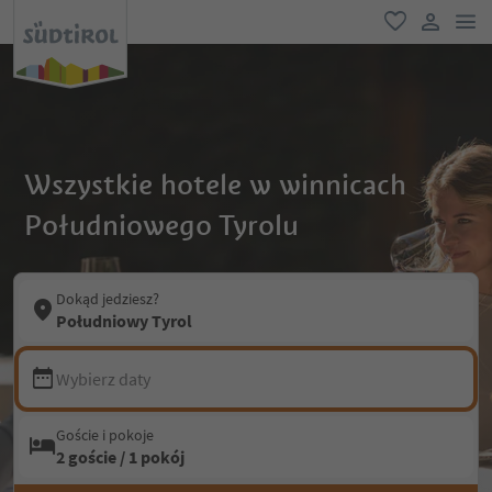
lin
ulubione
link uży
Wszystkie hotele w winnicach
Południowego Tyrolu
Dokąd jedziesz?
Południowy Tyrol
Wybierz daty
Goście i pokoje
2 goście / 1 pokój