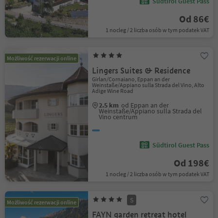
Südtirol Guest Pass
Od 86€
1 nocleg / 2 liczba osób w tym podatek VAT
Możliwość rezerwacji online
Lingers Suites & Residence
Girlan/Cornaiano, Eppan an der
Weinstaße/Appiano sulla Strada del Vino, Alto
Adige Wine Road
2.5 km
od Eppan an der
Weinstaße/Appiano sulla Strada del
Vino centrum
Südtirol Guest Pass
Od 198€
1 nocleg / 2 liczba osób w tym podatek VAT
S
Możliwość rezerwacji online
FAYN garden retreat hotel