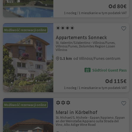
Od 80€
1 nocleg / 1 mieszkanie w tym podatek VAT
Możliwość rezerwacji online
Appartements Sonneck
St. Valentin/S.Valentino - Villnöss/Funes,
Villnöss/Funes, Dolomites Region Lüsen
Villnöss
1.1 km
od Villnöss/Funes centrum
Südtirol Guest Pass
Od 115€
1 nocleg / 1 mieszkanie w tym podatek VAT
Możliwość rezerwacji online
Meral in Körbelhof
St. Michael/S. Michele - Eppan/Appiano, Eppan
an der Weinstaße/Appiano sulla Strada del
Vino, Alto Adige Wine Road