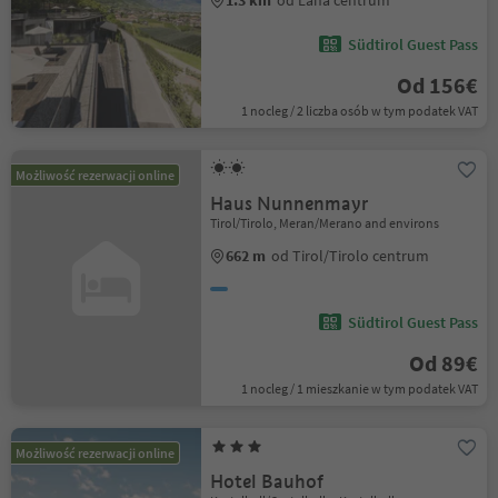
1.3 km
od Lana centrum
Südtirol Guest Pass
Od 156€
1 nocleg / 2 liczba osób w tym podatek VAT
Możliwość rezerwacji online
Haus Nunnenmayr
Tirol/Tirolo, Meran/Merano and environs
662 m
od Tirol/Tirolo centrum
Südtirol Guest Pass
Od 89€
1 nocleg / 1 mieszkanie w tym podatek VAT
Możliwość rezerwacji online
Hotel Bauhof