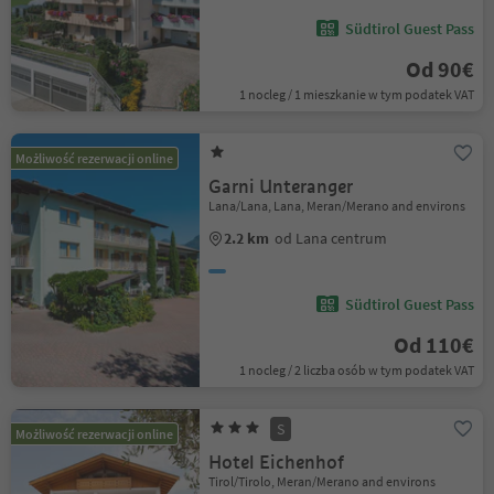
Südtirol Guest Pass
Od 90€
1 nocleg / 1 mieszkanie w tym podatek VAT
Możliwość rezerwacji online
Garni Unteranger
Lana/Lana, Lana, Meran/Merano and environs
2.2 km
od Lana centrum
Südtirol Guest Pass
Od 110€
1 nocleg / 2 liczba osób w tym podatek VAT
S
Możliwość rezerwacji online
Hotel Eichenhof
Tirol/Tirolo, Meran/Merano and environs