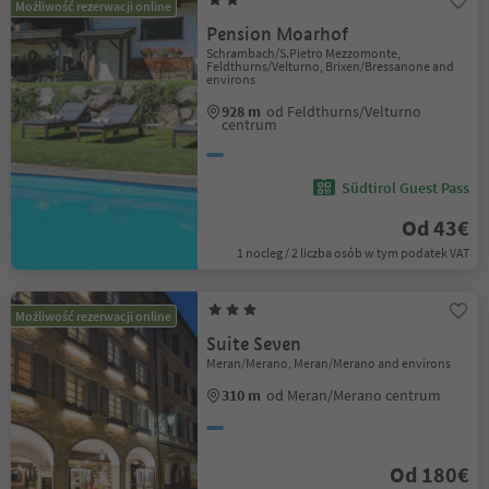
Możliwość rezerwacji online
Pension Moarhof
Schrambach/S.Pietro Mezzomonte,
Feldthurns/Velturno, Brixen/Bressanone and
environs
928 m
od Feldthurns/Velturno
centrum
Südtirol Guest Pass
Od 43€
1 nocleg / 2 liczba osób w tym podatek VAT
Możliwość rezerwacji online
Suite Seven
Meran/Merano, Meran/Merano and environs
310 m
od Meran/Merano centrum
Od 180€