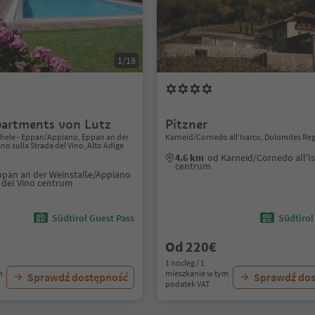
1/18
partments von Lutz
Pitzner
ichele - Eppan/Appiano, Eppan an der
Karneid/Cornedo all'Isarco, Dolomites Re
o sulla Strada del Vino, Alto Adige
4.6 km
od Karneid/Cornedo all'I
centrum
ppan an der Weinstaße/Appiano
a del Vino centrum
Südtirol Guest Pass
Südtirol
Od 220€
1 nocleg / 1
m
mieszkanie w tym
Sprawdź dostępność
Sprawdź do
podatek VAT