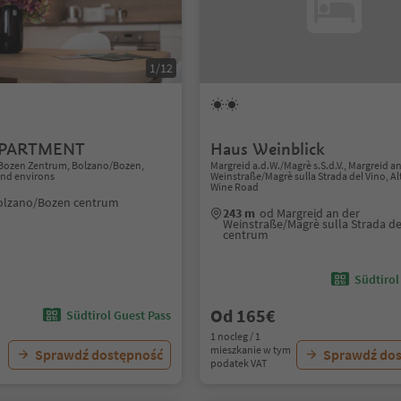
1/12
APARTMENT
Haus Weinblick
Bozen Zentrum, Bolzano/Bozen,
Margreid a.d.W./Magrè s.S.d.V., Margreid a
nd environs
Weinstraße/Magrè sulla Strada del Vino, Al
Wine Road
olzano/Bozen centrum
243 m
od Margreid an der
Weinstraße/Magrè sulla Strada de
centrum
Südtirol
Od 165€
Südtirol Guest Pass
1 nocleg / 1
mieszkanie w tym
Sprawdź dostępność
Sprawdź do
podatek VAT