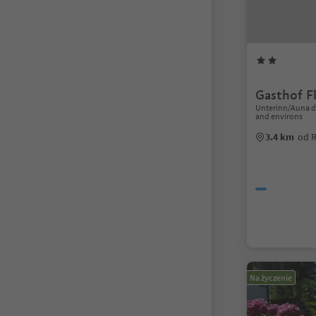
Gasthof Fl
Unterinn/Auna d
and environs
3.4 km
od 
Na życzenie