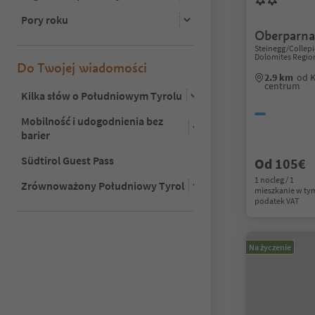
Pory roku
Oberparna
Steinegg/Collepi
Dolomites Regio
Do Twojej wiadomości
2.9 km
od K
centrum
Kilka słów o Południowym Tyrolu
Mobilność i udogodnienia bez
barier
Südtirol Guest Pass
Od 105€
1 nocleg / 1
Zrównoważony Południowy Tyrol
mieszkanie w ty
podatek VAT
Na życzenie