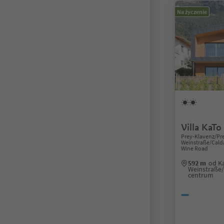
Na życzenie
Villa KaTo
Prey-Klavenz/Pre
Weinstraße/Caldar
Wine Road
592 m
od Ka
Weinstraße/
centrum