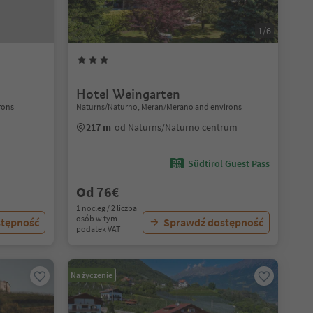
1/6
Hotel Weingarten
rons
Naturns/Naturno, Meran/Merano and environs
217 m
od Naturns/Naturno centrum
Südtirol Guest Pass
Od 76€
1 nocleg / 2 liczba
osób w tym
stępność
Sprawdź dostępność
podatek VAT
Na życzenie