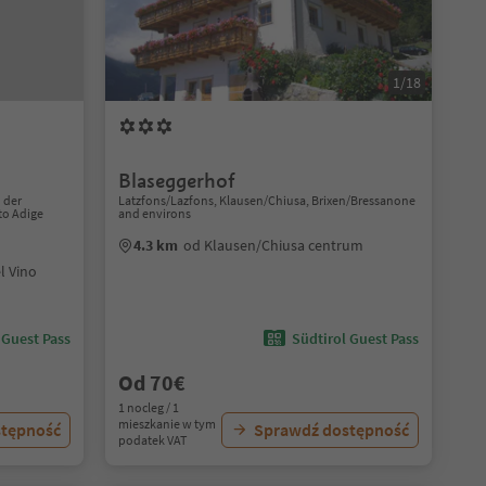
1/18
Blaseggerhof
n der
Latzfons/Lazfons, Klausen/Chiusa, Brixen/Bressanone
to Adige
and environs
4.3 km
od Klausen/Chiusa centrum
l Vino
 Guest Pass
Südtirol Guest Pass
Od 70€
1 nocleg / 1
mieszkanie w tym
stępność
Sprawdź dostępność
podatek VAT