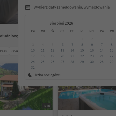
Wybierz daty zameldowania/wymeldowania
Sierpień
Pn
Wt
Śr
Cz
Pt
So
Nd
Pn
Wt
Południowy Tyrol
1
2
1
3
4
5
6
7
8
9
7
8
10
11
12
13
14
15
16
14
15
 Pass
Ocena
Kategoria
Opcje wyżywienia
Ekologiczne z
17
18
19
20
21
22
23
21
22
24
25
26
27
28
29
30
28
29
31
Na życzenie
Liczba noclegów:
0
1/16