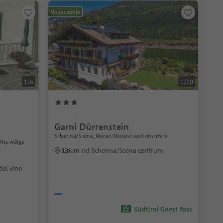
Na życzenie
1/6
1/10
Garni Dürrenstein
Schenna/Scena, Meran/Merano and environs
Alto Adige
136 m
od Schenna/Scena centrum
del Vino
Südtirol Guest Pass