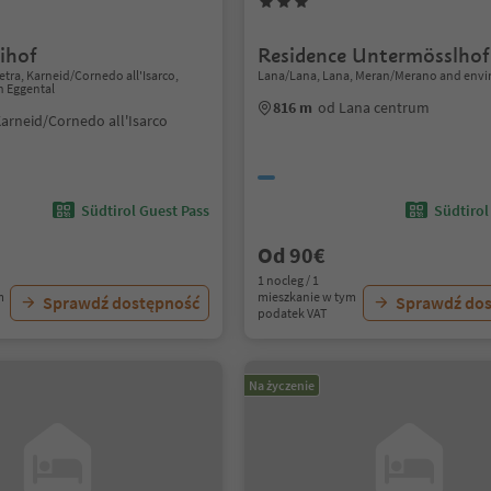
ihof
Residence Untermösslhof
etra, Karneid/Cornedo all'Isarco,
Lana/Lana, Lana, Meran/Merano and envi
n Eggental
816 m
od Lana centrum
arneid/Cornedo all'Isarco
Südtirol Guest Pass
Südtirol
Od 90€
1 nocleg / 1
m
mieszkanie w tym
Sprawdź dostępność
Sprawdź do
podatek VAT
Na życzenie