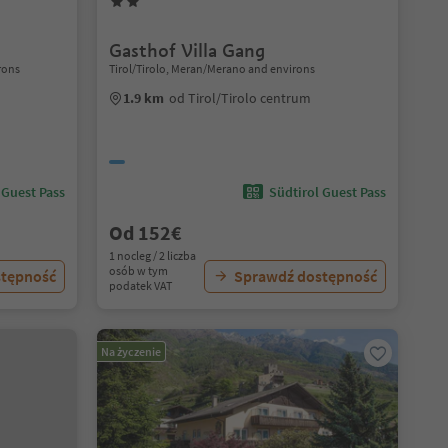
Gasthof Villa Gang
rons
Tirol/Tirolo, Meran/Merano and environs
1.9 km
od Tirol/Tirolo centrum
 Guest Pass
Südtirol Guest Pass
Od 152€
1 nocleg / 2 liczba
osób w tym
stępność
Sprawdź dostępność
podatek VAT
Na życzenie