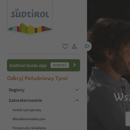
link menu
ulubione
link użytkownika
Südtirol Guide App
NOWOŚĆ
Odkryj Południowy Tyrol
Regiony
Wsz
Zakwaterowanie
Hotele i pensjonaty
Mieszkania wakacyjne
Pensjonaty i śniadania