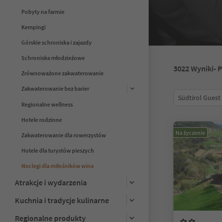
Pobyty na farmie
Kempingi
Górskie schroniska i zajazdy
Schroniska młodzieżowe
3022
Wyniki
- 
Zrównoważone zakwaterowanie
Zakwaterowanie bez barier
Südtirol Guest
Regionalne wellness
Hotele rodzinne
Na życzenie
Zakwaterowanie dla rowerzystów
Hotele dla turystów pieszych
Noclegi dla miłośników wina
Atrakcje i wydarzenia
Kuchnia i tradycje kulinarne
Regionalne produkty