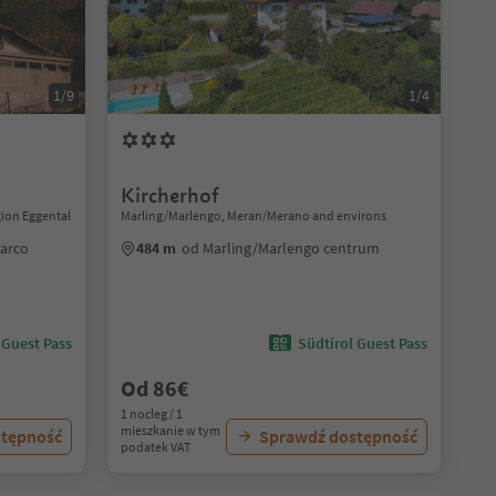
1/9
1/4
Kircherhof
gion Eggental
Marling/Marlengo, Meran/Merano and environs
sarco
484 m
od Marling/Marlengo centrum
 Guest Pass
Südtirol Guest Pass
Od 86€
1 nocleg / 1
mieszkanie w tym
stępność
Sprawdź dostępność
podatek VAT