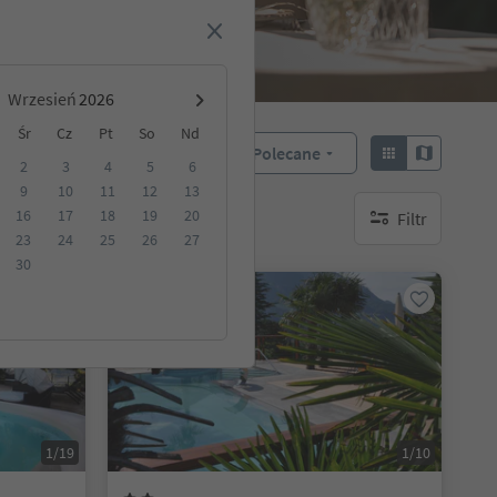
Wrzesień
Śr
Cz
Pt
So
Nd
Polecane
Sortuj według:
2
3
4
5
6
9
10
11
12
13
16
17
18
19
20
Filtr
akwaterowanie
brak aktywnych fi
23
24
25
26
27
30
Na życzenie
1/19
1/10