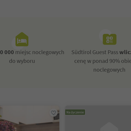
0 000
miejsc noclegowych
Südtirol Guest Pass
wlic
do wyboru
cenę w ponad 90% obi
noclegowych
Na życzenie