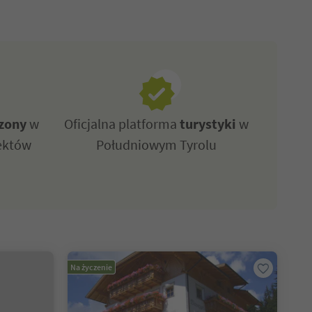
zony
w
Oficjalna platforma
turystyki
w
ektów
Południowym Tyrolu
Na życzenie