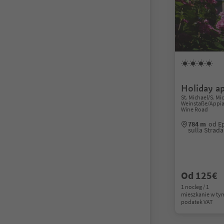
Holiday a
St. Michael/S. M
Weinstaße/Appian
Wine Road
784 m
od E
sulla Strad
Od 125€
1 nocleg / 1
mieszkanie w ty
podatek VAT