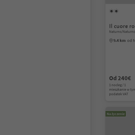
Il cuore r
Naturns/Naturno
9.4 km
od 
Od 240€
1 nocleg / 1
mieszkanie w ty
podatek VAT
Na życzenie