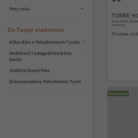
Pory roku
TORRE H
Gries/Gries, Bo
environs
Do Twojej wiadomości
1.6 km
od 
Kilka słów o Południowym Tyrolu
Mobilność i udogodnienia bez
barier
Südtirol Guest Pass
Zrównoważony Południowy Tyrol
Na życzenie