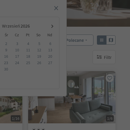
Wrzesień
Śr
Cz
Pt
So
Nd
Polecane
Sortuj według:
2
3
4
5
6
9
10
11
12
13
16
17
18
19
20
Filtr
akwaterowanie
brak aktywnych fi
23
24
25
26
27
30
Na życzenie
1/16
1/6