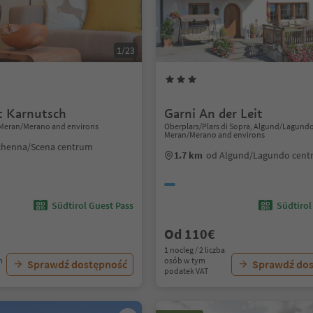
1/23
 Karnutsch
Garni An der Leit
Meran/Merano and environs
Oberplars/Plars di Sopra, Algund/Lagund
Meran/Merano and environs
chenna/Scena centrum
1.7 km
od Algund/Lagundo cen
Südtirol Guest Pass
Südtirol
Od 110€
1 nocleg / 2 liczba
m
osób w tym
Sprawdź dostępność
Sprawdź do
podatek VAT