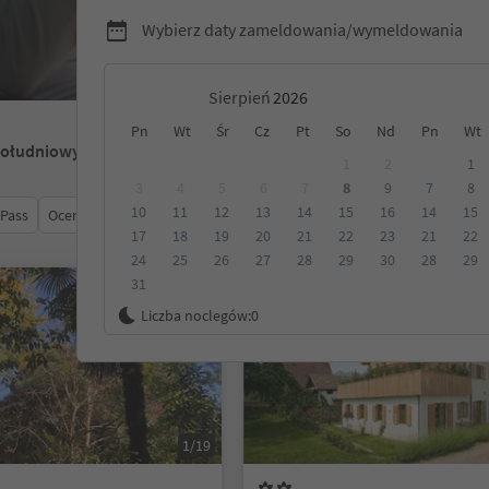
Wybierz daty zameldowania/wymeldowania
Sierpień
Pn
Wt
Śr
Cz
Pt
So
Nd
Pn
Wt
Południowy Tyrol
1
2
1
3
4
5
6
7
8
9
7
8
10
11
12
13
14
15
16
14
15
 Pass
Ocena
Kategoria
Opcje wyżywienia
Ekologiczne z
17
18
19
20
21
22
23
21
22
24
25
26
27
28
29
30
28
29
31
Na życzenie
Liczba noclegów:
0
1/19