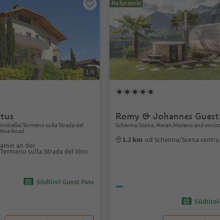
Na życzenie
1/6
tus
Romy & Johannes Guest
instraße/Termeno sulla Strada del
Schenna/Scena, Meran/Merano and envir
 Wine Road
1.2 km
od Schenna/Scena centr
ramin an der
Termeno sulla Strada del Vino
Südtirol Guest Pass
Südtirol