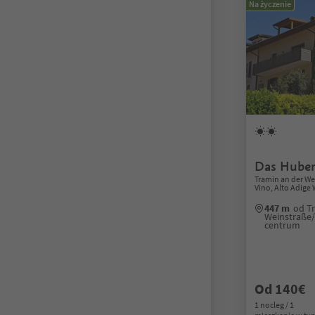
Na życzenie
Das Huber
Tramin an der We
Vino, Alto Adige
447 m
od T
Weinstraße/
centrum
Od 140€
1 nocleg / 1