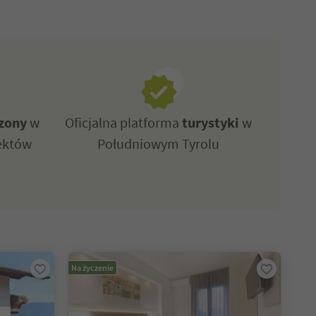
zony
w
Oficjalna platforma
turystyki
w
ektów
Południowym Tyrolu
Na życzenie