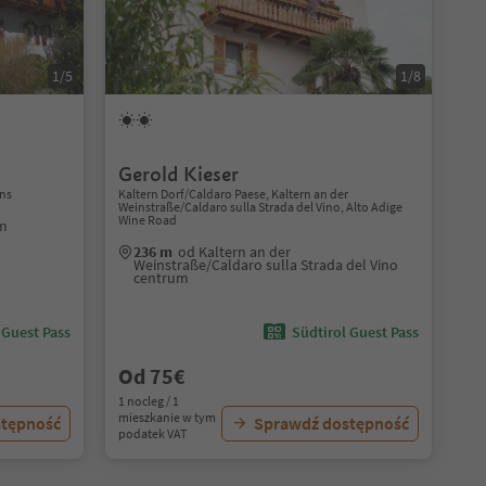
1/5
1/8
Gerold Kieser
ns
Kaltern Dorf/Caldaro Paese, Kaltern an der
Weinstraße/Caldaro sulla Strada del Vino, Alto Adige
Wine Road
um
236 m
od Kaltern an der
Weinstraße/Caldaro sulla Strada del Vino
centrum
 Guest Pass
Südtirol Guest Pass
Od 75€
1 nocleg / 1
mieszkanie w tym
stępność
Sprawdź dostępność
podatek VAT