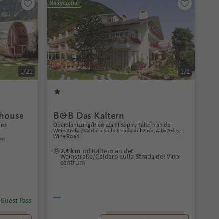
Na życzenie
1/21
1/2
house
B&B Das Kaltern
ons
Oberplanitzing/Pianizza di Sopra, Kaltern an der
Weinstraße/Caldaro sulla Strada del Vino, Alto Adige
Wine Road
um
2.4 km
od Kaltern an der
Weinstraße/Caldaro sulla Strada del Vino
centrum
 Guest Pass