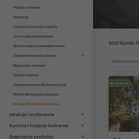
Pobyty na farmie
Kempingi
Górskie schroniska i zajazdy
Schroniska młodzieżowe
3023
Wyniki
- 
Zrównoważone zakwaterowanie
Zakwaterowanie bez barier
Südtirol Guest
Regionalne wellness
Hotele rodzinne
Na życzenie
Zakwaterowanie dla rowerzystów
Hotele dla turystów pieszych
Noclegi dla miłośników wina
Atrakcje i wydarzenia
Kuchnia i tradycje kulinarne
Regionalne produkty