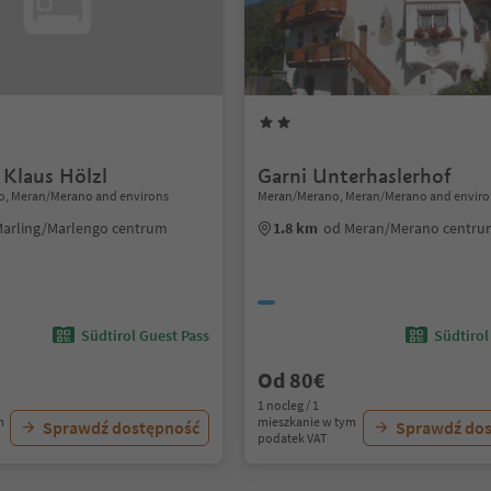
 Klaus Hölzl
Garni Unterhaslerhof
o, Meran/Merano and environs
Meran/Merano, Meran/Merano and enviro
Marling/Marlengo centrum
1.8 km
od Meran/Merano centr
Südtirol Guest Pass
Südtirol
Od 80€
1 nocleg / 1
m
mieszkanie w tym
Sprawdź dostępność
Sprawdź do
podatek VAT