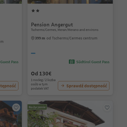
Pension Angergut
Tscherms/Cermes, Meran/Merano and environs
399 m
od Tscherms/Cermes centrum
rum
 Guest Pass
Südtirol Guest Pass
Od 130€
1 nocleg / 2 liczba
osób w tym
stępność
Sprawdź dostępność
podatek VAT
Na życzenie