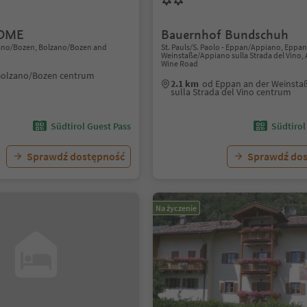
OME
Bauernhof Bundschuh
lzano/Bozen, Bolzano/Bozen and
St. Pauls/S. Paolo - Eppan/Appiano, Eppan
Weinstaße/Appiano sulla Strada del Vino, 
Wine Road
Bolzano/Bozen centrum
2.1 km
od Eppan an der Weinsta
sulla Strada del Vino centrum
Südtirol Guest Pass
Südtirol
Sprawdź dostępność
Sprawdź do
Na życzenie