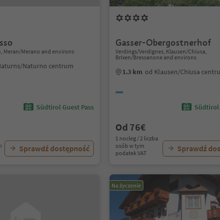
osso
Gasser-Obergostnerhof
, Meran/Merano and environs
Verdings/Verdignes, Klausen/Chiusa,
Brixen/Bressanone and environs
Naturns/Naturno centrum
1.3 km
od Klausen/Chiusa cent
Südtirol Guest Pass
Südtirol
Od 76€
1 nocleg / 2 liczba
m
osób w tym
Sprawdź dostępność
Sprawdź do
podatek VAT
Na życzenie