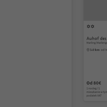
Auhof des
Marling/Marleng
3.0 km
od 
Od 80€
1 nocleg / 1
mieszkanie w ty
podatek VAT