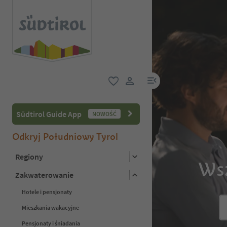
link menu
ulubione
link użytkownika
Südtirol Guide App
NOWOŚĆ
Odkryj Południowy Tyrol
Regiony
Wsz
Zakwaterowanie
Hotele i pensjonaty
Mieszkania wakacyjne
Pensjonaty i śniadania