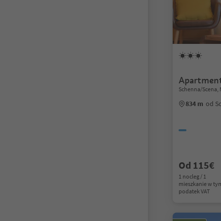
Apartment
Schenna/Scena, 
834 m
od S
Od 115€
1 nocleg / 1
mieszkanie w ty
podatek VAT