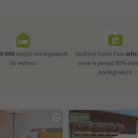
0 000
miejsc noclegowych
Südtirol Guest Pass
wlic
do wyboru
cenę w ponad 90% obi
noclegowych
Na życzenie