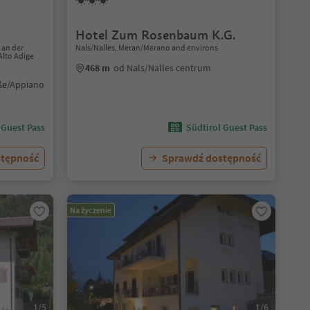
Hotel Zum Rosenbaum K.G.
 an der
Nals/Nalles, Meran/Merano and environs
Alto Adige
468 m
od Nals/Nalles centrum
ße/Appiano
 Guest Pass
Südtirol Guest Pass
stępność
Sprawdź dostępność
Na życzenie
1/5
1/6