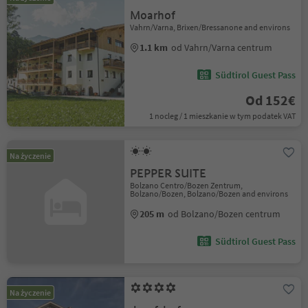
Moarhof
Vahrn/Varna, Brixen/Bressanone and environs
1.1 km
od Vahrn/Varna centrum
Südtirol Guest Pass
Od 152€
1 nocleg / 1 mieszkanie w tym podatek VAT
Na życzenie
PEPPER SUITE
Bolzano Centro/Bozen Zentrum,
Bolzano/Bozen, Bolzano/Bozen and environs
205 m
od Bolzano/Bozen centrum
Südtirol Guest Pass
Na życzenie