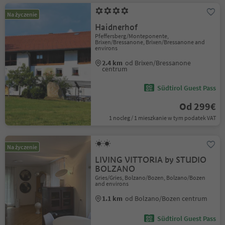
Na życzenie
Haidnerhof
Pfeffersberg/Monteponente,
Brixen/Bressanone, Brixen/Bressanone and
environs
2.4 km
od Brixen/Bressanone
centrum
Südtirol Guest Pass
Od 299€
1 nocleg / 1 mieszkanie w tym podatek VAT
Na życzenie
LIVING VITTORIA by STUDIO
BOLZANO
Gries/Gries, Bolzano/Bozen, Bolzano/Bozen
and environs
1.1 km
od Bolzano/Bozen centrum
Südtirol Guest Pass