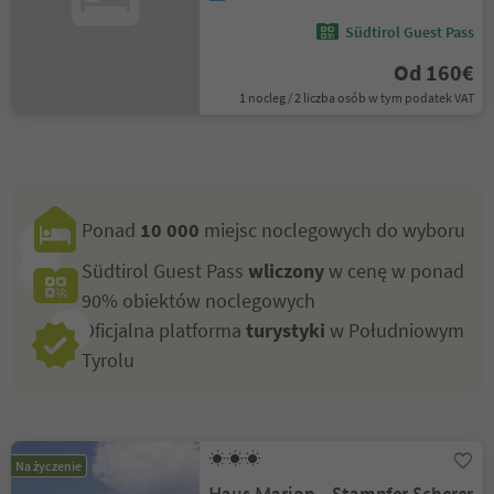
Südtirol Guest Pass
Od 160€
1 nocleg / 2 liczba osób w tym podatek VAT
Ponad
10 000
miejsc noclegowych do wyboru
Südtirol Guest Pass
wliczony
w cenę w ponad
90% obiektów noclegowych
Oficjalna platforma
turystyki
w Południowym
Tyrolu
Na życzenie