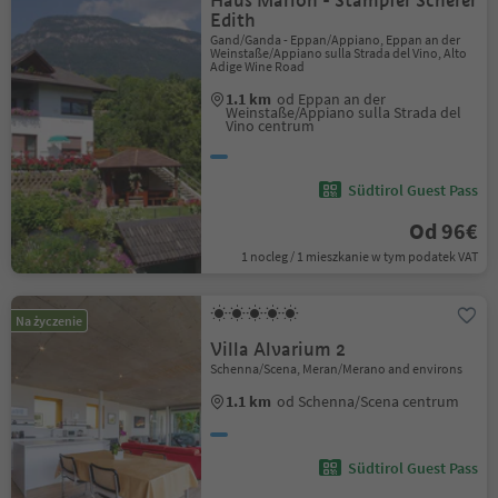
Haus Marion - Stampfer Scherer
Edith
Gand/Ganda - Eppan/Appiano, Eppan an der
Weinstaße/Appiano sulla Strada del Vino, Alto
Adige Wine Road
1.1 km
od Eppan an der
Weinstaße/Appiano sulla Strada del
Vino centrum
Südtirol Guest Pass
Od 96€
1 nocleg / 1 mieszkanie w tym podatek VAT
Na życzenie
Villa Alvarium 2
Schenna/Scena, Meran/Merano and environs
1.1 km
od Schenna/Scena centrum
Südtirol Guest Pass