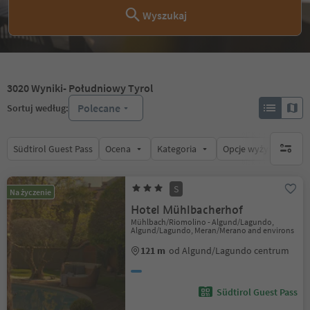
Wyszukaj
3020
Wyniki
- Południowy Tyrol
Polecane
Sortuj według:
Südtirol Guest Pass
Ocena
Kategoria
Opcje wyżywienia
brak ak
S
Na życzenie
Hotel Mühlbacherhof
Mühlbach/Riomolino - Algund/Lagundo,
Algund/Lagundo, Meran/Merano and environs
121 m
od Algund/Lagundo centrum
Südtirol Guest Pass