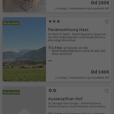
Od 280€
1 nocleg / 1 mieszkanie w tym podatek VAT
Na życzenie
Ferienwohnung Haas
St. Pauls/S. Paolo - Eppan/Appiano, Eppan an
der Weinstaße/Appiano sulla Strada del Vino,
Alto Adige Wine Road
1.9 km
od Eppan an der
Weinstaße/Appiano sulla Strada del
Vino centrum
Od 140€
1 nocleg / 1 mieszkanie w tym podatek VAT
Na życzenie
Aussersalfner-Hof
St. Georgen/San Giorgio - Schenna/Scena,
Schenna/Scena, Meran/Merano and environs
1.6 km
od Schenna/Scena centrum