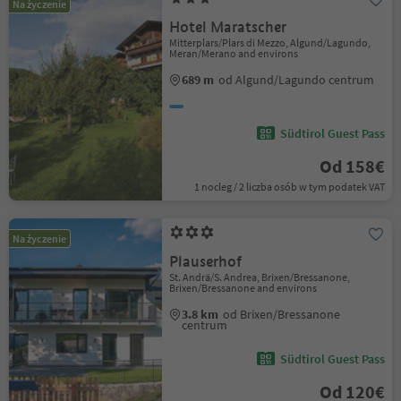
Na życzenie
Hotel Maratscher
Mitterplars/Plars di Mezzo, Algund/Lagundo,
Meran/Merano and environs
689 m
od Algund/Lagundo centrum
Südtirol Guest Pass
Od 158€
1 nocleg / 2 liczba osób w tym podatek VAT
Na życzenie
Plauserhof
St. Andrä/S. Andrea, Brixen/Bressanone,
Brixen/Bressanone and environs
3.8 km
od Brixen/Bressanone
centrum
Südtirol Guest Pass
Od 120€