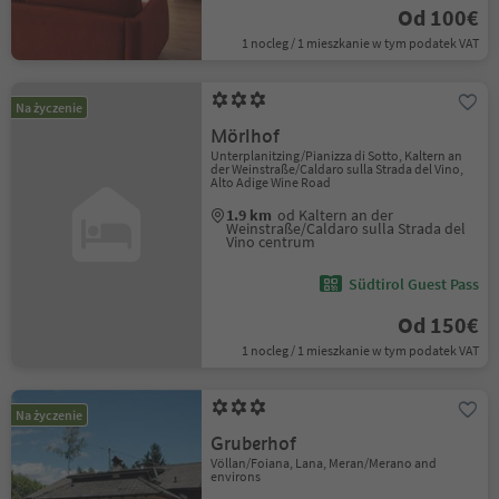
Od 100€
1 nocleg / 1 mieszkanie w tym podatek VAT
Na życzenie
Mörlhof
Unterplanitzing/Pianizza di Sotto, Kaltern an
der Weinstraße/Caldaro sulla Strada del Vino,
Alto Adige Wine Road
1.9 km
od Kaltern an der
Weinstraße/Caldaro sulla Strada del
Vino centrum
Südtirol Guest Pass
Od 150€
1 nocleg / 1 mieszkanie w tym podatek VAT
Na życzenie
Gruberhof
Völlan/Foiana, Lana, Meran/Merano and
environs