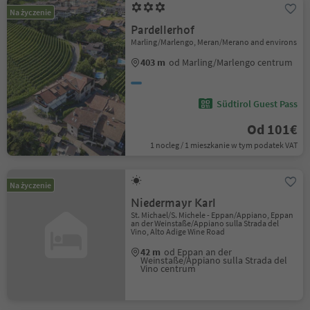
Na życzenie
Pardellerhof
Marling/Marlengo, Meran/Merano and environs
403 m
od Marling/Marlengo centrum
Südtirol Guest Pass
Od 101€
1 nocleg / 1 mieszkanie w tym podatek VAT
Na życzenie
Niedermayr Karl
St. Michael/S. Michele - Eppan/Appiano, Eppan
an der Weinstaße/Appiano sulla Strada del
Vino, Alto Adige Wine Road
42 m
od Eppan an der
Weinstaße/Appiano sulla Strada del
Vino centrum