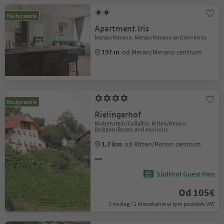
Na życzenie
Apartment Iris
Meran/Merano, Meran/Merano and environs
197 m
od Meran/Merano centrum
Na życzenie
Rielingerhof
Klobenstein/Collalbo, Ritten/Renon,
Bolzano/Bozen and environs
1.7 km
od Ritten/Renon centrum
Südtirol Guest Pass
Od 105€
1 nocleg / 1 mieszkanie w tym podatek VAT