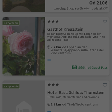
Od 210€
1 nocleg / 2 liczba osób w tym podatek VAT
Na życzenie
Gasthof Kreuzstein
Eppan Berg/Appiano Monte, Eppan an der
Weinstaße/Appiano sulla Strada del Vino, Alto
Adige Wine Road
2.2 km
od Eppan an der
Weinstaße/Appiano sulla Strada del
Vino centrum
Südtirol Guest Pass
Na życzenie
Hotel Rest. Schloss Thurnstein
Tirol/Tirolo, Meran/Merano and environs
1.8 km
od Tirol/Tirolo centrum