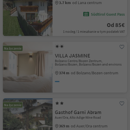
3.7 km
od Lana centrum
Südtirol Guest Pass
Od 85€
1 nocleg / 1 mieszkanie w tym podatek VAT
Na życzenie
VILLA JASMINE
Bolzano Centro/Bozen Zentrum,
Bolzano/Bozen, Bolzano/Bozen and environs
374 m
od Bolzano/Bozen centrum
Na życzenie
Gasthof Garni Abram
Auer/Ora, Alto Adige Wine Road
369 m
od Auer/Ora centrum