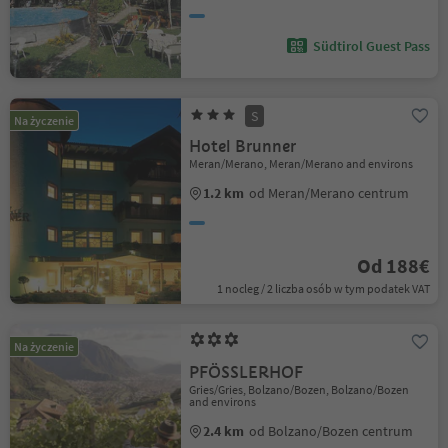
Südtirol Guest Pass
S
Na życzenie
Hotel Brunner
Meran/Merano, Meran/Merano and environs
1.2 km
od Meran/Merano centrum
Od 188€
1 nocleg / 2 liczba osób w tym podatek VAT
Na życzenie
PFÖSSLERHOF
Gries/Gries, Bolzano/Bozen, Bolzano/Bozen
and environs
2.4 km
od Bolzano/Bozen centrum