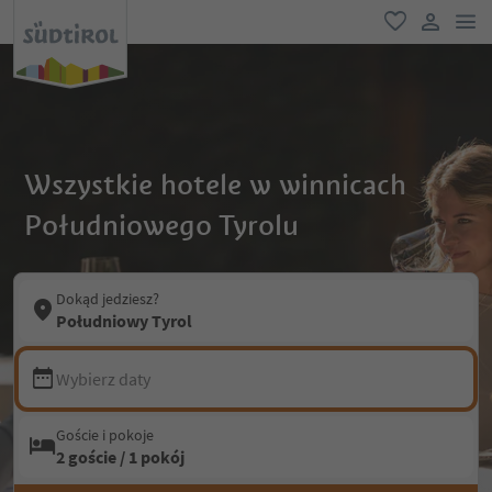
lin
ulubione
link uży
Wszystkie hotele w winnicach
Południowego Tyrolu
Dokąd jedziesz?
Południowy Tyrol
Wybierz daty
Goście i pokoje
2 goście / 1 pokój