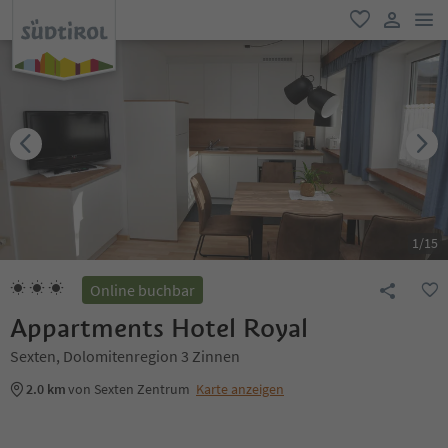
men
favorit
user lin
1
/
15
Online buchbar
Appartments Hotel Royal
Sexten, Dolomitenregion 3 Zinnen
2.0 km
von Sexten Zentrum
Karte anzeigen