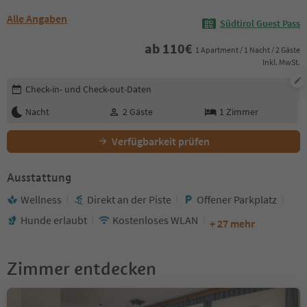
Alle Angaben
Südtirol Guest Pass
ab
110
€
1 Apartment / 1 Nacht / 2 Gäste
Inkl. MwSt.
Buchungsdetails bearbeiten
Check-in- und Check-out-Daten
Nacht
2
Gäste
1
Zimmer
Verfügbarkeit prüfen
Ausstattung
Wellness
Direkt an der Piste
Offener Parkplatz
Hunde erlaubt
Kostenloses WLAN
+ 27 mehr
Zimmer entdecken