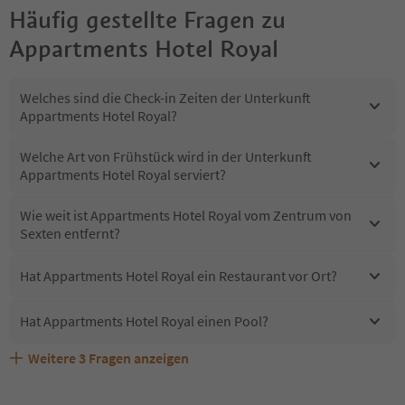
Häufig gestellte Fragen zu
Appartments Hotel Royal
Welches sind die Check-in Zeiten der Unterkunft
Appartments Hotel Royal?
Welche Art von Frühstück wird in der Unterkunft
Appartments Hotel Royal serviert?
Wie weit ist Appartments Hotel Royal vom Zentrum von
Sexten entfernt?
Hat Appartments Hotel Royal ein Restaurant vor Ort?
Hat Appartments Hotel Royal einen Pool?
Weitere
3
Fragen anzeigen
Sind Haustiere in der Unterkunft Appartments Hotel
Erhalten die Gäste von Appartments Hotel Royal einen
Welche Services bietet Appartments Hotel Royal?
Royal erlaubt?
Südtirol Guestpass?