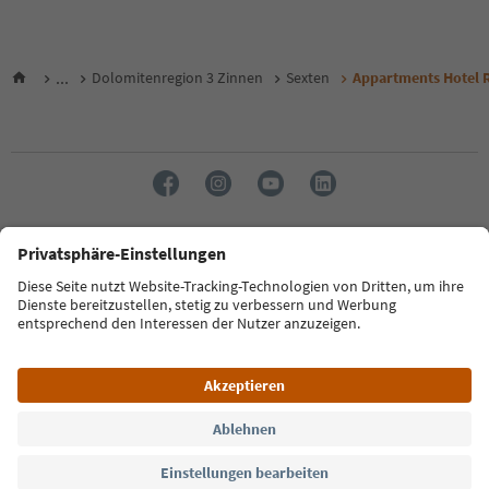
...
Dolomitenregion 3 Zinnen
Sexten
Appartments Hotel 
Sprache: Deutsch
FAQ
Kontakt
Presse
MICE
Datenschutzerklärung
AGB
Impressum
Cookie Policy
Film commission
Über uns
Zugänglichkeitserklärung
Südtirol B2B
© 2026 IDM Südtirol