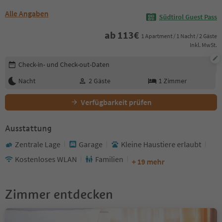
Alle Angaben
Südtirol Guest Pass
ab
113
€
1 Apartment / 1 Nacht / 2 Gäste
Inkl. MwSt.
Buchungsdetails bearbeiten
Check-in- und Check-out-Daten
Nacht
2
Gäste
1
Zimmer
Verfügbarkeit prüfen
Ausstattung
Zentrale Lage
Garage
Kleine Haustiere erlaubt
Kostenloses WLAN
Familien
+ 19 mehr
Zimmer entdecken