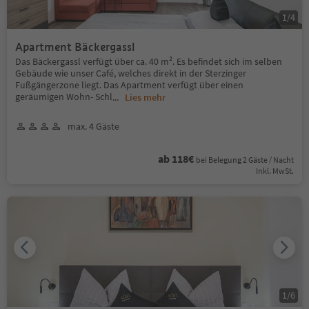
1
/
4
Apartment Bäckergassl
Das Bäckergassl verfügt über ca. 40 m². Es befindet sich im selben
Gebäude wie unser Café, welches direkt in der Sterzinger
Fußgängerzone liegt. Das Apartment verfügt über einen
geräumigen Wohn- Schl
...
Lies mehr
max. 4 Gäste
ab 118€
bei Belegung 2 Gäste / Nacht
Inkl. MwSt.
1
/
6