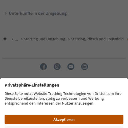
Unterkünfte in der Umgebung
...
Sterzing und Umgebung
Sterzing, Pfitsch und Freienfeld
Sprache: Deutsch
FAQ
Kontakt
Presse
MICE
Datenschutzerklärung
AGB
Impressum
Cookie Policy
Film commission
Über uns
Zugänglichkeitserklärung
Südtirol B2B