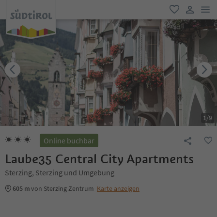
men
favorit
user lin
1
/
9
Online buchbar
Laube35 Central City Apartments
Sterzing, Sterzing und Umgebung
605 m
von Sterzing Zentrum
Karte anzeigen