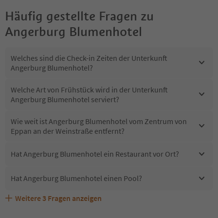
Häufig gestellte Fragen zu
Angerburg Blumenhotel
Welches sind die Check-in Zeiten der Unterkunft
Angerburg Blumenhotel?
Welche Art von Frühstück wird in der Unterkunft
Angerburg Blumenhotel serviert?
Wie weit ist Angerburg Blumenhotel vom Zentrum von
Eppan an der Weinstraße entfernt?
Hat Angerburg Blumenhotel ein Restaurant vor Ort?
Hat Angerburg Blumenhotel einen Pool?
Weitere
3
Fragen anzeigen
Sind Haustiere in der Unterkunft Angerburg
Erhalten die Gäste von Angerburg Blumenhotel einen
Welche Services bietet Angerburg Blumenhotel?
Blumenhotel erlaubt?
Südtirol Guestpass?