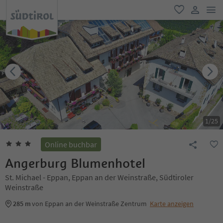
men
favorit
user lin
1
/
25
Online buchbar
Angerburg Blumenhotel
St. Michael - Eppan, Eppan an der Weinstraße, Südtiroler
Weinstraße
285 m
von Eppan an der Weinstraße Zentrum
Karte anzeigen