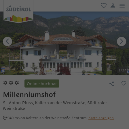
men
favorit
user lin
1
/
27
Online buchbar
Millenniumshof
St. Anton-Pfuss, Kaltern an der Weinstraße, Südtiroler
Weinstraße
940 m
von Kaltern an der Weinstraße Zentrum
Karte anzeigen