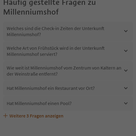
Häufig gestellte Fragen zu
Millenniumshof
Welches sind die Check-in Zeiten der Unterkunft
Millenniumshof?
Welche Art von Frühstück wird in der Unterkunft
Millenniumshof serviert?
Wie weit ist Millenniumshof vom Zentrum von Kaltern an
der Weinstraße entfernt?
Hat Millenniumshof ein Restaurant vor Ort?
Hat Millenniumshof einen Pool?
Weitere
3
Fragen anzeigen
Sind Haustiere in der Unterkunft Millenniumshof
Erhalten die Gäste von Millenniumshof einen Südtirol
Welche Services bietet Millenniumshof?
erlaubt?
Guestpass?