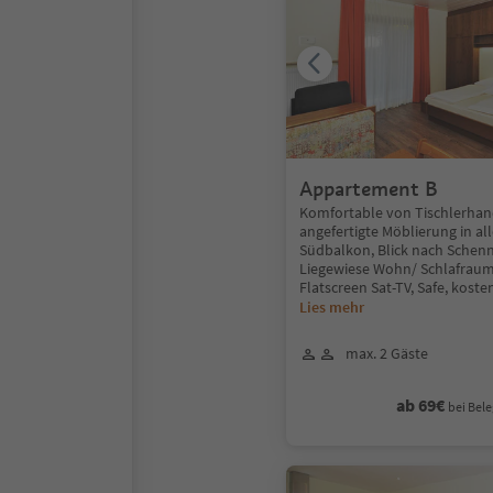
Appartement B
Komfortable von Tischlerhan
angefertigte Möblierung in a
Südbalkon, Blick nach Schenn
Liegewiese Wohn/ Schlafraum
Flatscreen Sat-TV, Safe, koste
Lies mehr
max. 2 Gäste
ab 69€
bei Bele