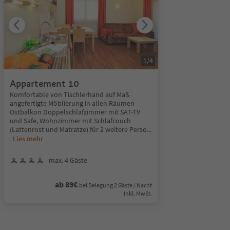
1
/
4
Appartement 10
Komfortable von Tischlerhand auf Maß
angefertigte Möblierung in allen Räumen
Ostbalkon Doppelschlafzimmer mit SAT-TV
und Safe, Wohnzimmer mit Schlafcouch
(Lattenrost und Matratze) für 2 weitere Perso
...
Lies mehr
max. 4 Gäste
ab 89€
bei Belegung 2 Gäste / Nacht
Inkl. MwSt.