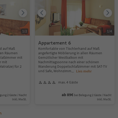
1
/
2
1
/
4
Appartement 6
d auf Maß
Komfortable von Tischlerhand auf Maß
llen Räumen
angefertigte Möblierung in allen Räumen
hlafzimmer mit
Gemütlicher Westbalkon mit
r mit
Nachmittagssonne nach einer schönen
atratze) für 2
Wanderung Doppelschlafzimmer mit SAT-TV
und Safe, Wohnzimm
...
Lies mehr
max. 4 Gäste
ab 89€
gung 2 Gäste / Nacht
bei Belegung 2 Gäste / Nacht
Inkl. MwSt.
Inkl. MwSt.
n