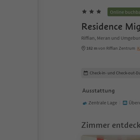
Online buchb
Residence Mi
Riffian, Meran und Umgebu
182 m
von Riffian Zentrum
K
Buchungsdetails bearbeiten
Check-in- und Check-out-D
Ausstattung
Zentrale Lage
Überd
Zimmer entdec