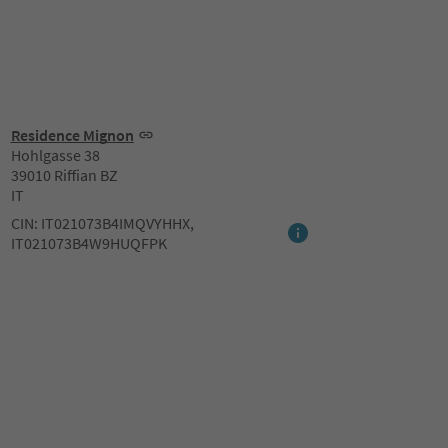
Residence Mignon
Hohlgasse 38
39010 Riffian BZ
IT
CIN: IT021073B4IMQVYHHX,
IT021073B4W9HUQFPK