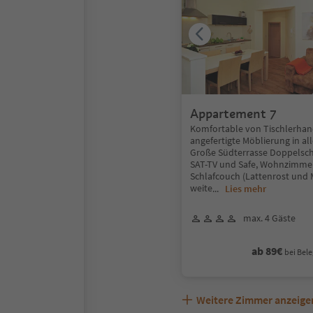
Appartement 7
Komfortable von Tischlerhan
angefertigte Möblierung in a
Große Südterrasse Doppelsc
SAT-TV und Safe, Wohnzimme
Schlafcouch (Lattenrost und M
weite
...
Lies mehr
max. 4 Gäste
ab 89€
bei Bele
Weitere Zimmer anzeige