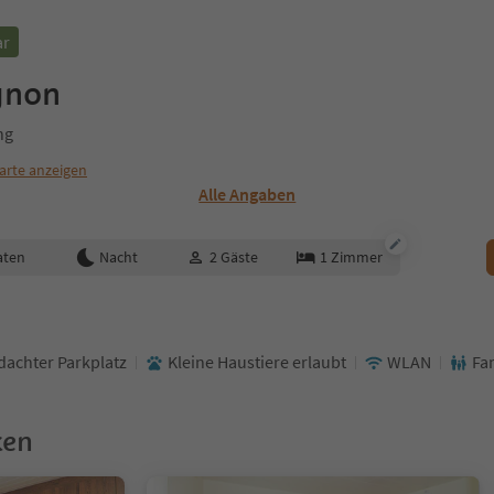
ar
gnon
ng
arte anzeigen
Alle Angaben
aten
Nacht
2
Gäste
1
Zimmer
achter Parkplatz
Kleine Haustiere erlaubt
WLAN
Fa
ken