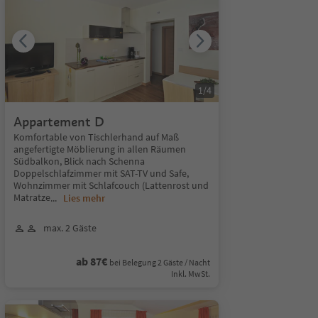
1
/
4
Appartement D
Komfortable von Tischlerhand auf Maß
angefertigte Möblierung in allen Räumen
Südbalkon, Blick nach Schenna
Doppelschlafzimmer mit SAT-TV und Safe,
Wohnzimmer mit Schlafcouch (Lattenrost und
Matratze
...
Lies mehr
max. 2 Gäste
ab 87€
bei Belegung 2 Gäste / Nacht
Inkl. MwSt.