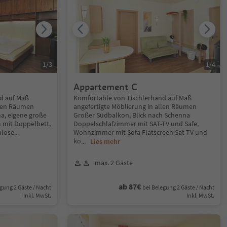
1
/
3
1
/
4
Appartement C
d auf Maß
Komfortable von Tischlerhand auf Maß
llen Räumen
angefertigte Möblierung in allen Räumen
a, eigene große
Großer Südbalkon, Blick nach Schenna
 mit Doppelbett,
Doppelschlafzimmer mit SAT-TV und Safe,
nlose
...
Wohnzimmer mit Sofa Flatscreen Sat-TV und
ko
...
Lies mehr
max. 2 Gäste
ab 87€
gung 2 Gäste / Nacht
bei Belegung 2 Gäste / Nacht
Inkl. MwSt.
Inkl. MwSt.