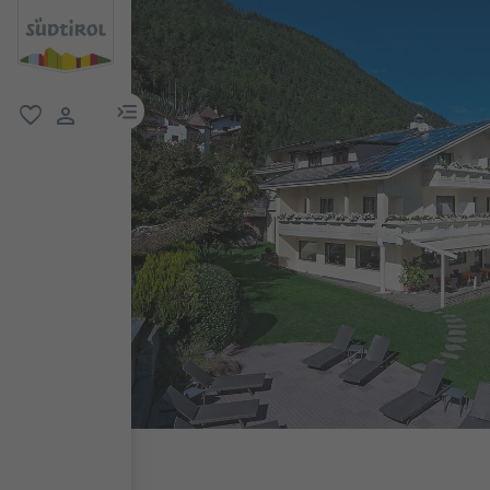
menu link
favorit
user link