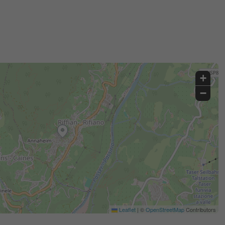
+
−
Leaflet
|
©
OpenStreetMap
Contributors