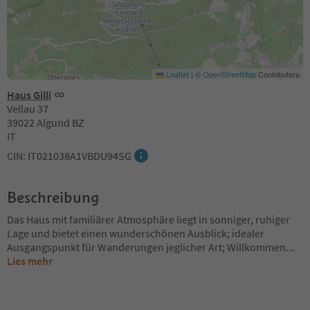
Leaflet
|
©
OpenStreetMap
Contributors
Haus Gilli
Vellau 37
39022 Algund BZ
IT
CIN: IT021038A1VBDU94SG
Beschreibung
Das Haus mit familiärer Atmosphäre liegt in sonniger, ruhiger
Lage und bietet einen wunderschönen Ausblick; idealer
Ausgangspunkt für Wanderungen jeglicher Art; Willkommen
...
Lies mehr