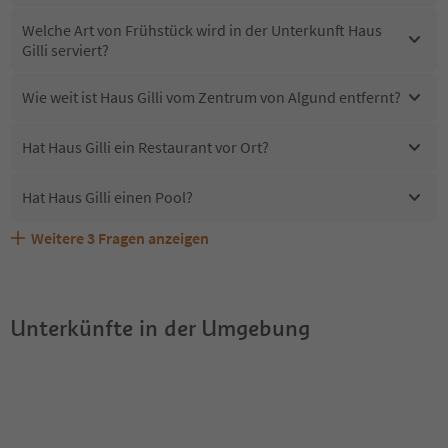
Welche Art von Frühstück wird in der Unterkunft Haus
Gilli serviert?
Wie weit ist Haus Gilli vom Zentrum von Algund entfernt?
Hat Haus Gilli ein Restaurant vor Ort?
Hat Haus Gilli einen Pool?
Weitere
3
Fragen anzeigen
Erhalten die Gäste von Haus Gilli einen Südtirol
Sind Haustiere in der Unterkunft Haus Gilli erlaubt?
Welche Services bietet Haus Gilli?
Guestpass?
Unterkünfte in der Umgebung