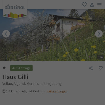
men
favorit
user lin
1
/
4
Auf Anfrage
Haus Gilli
Vellau, Algund, Meran und Umgebung
1.6 km
von Algund Zentrum
Karte anzeigen