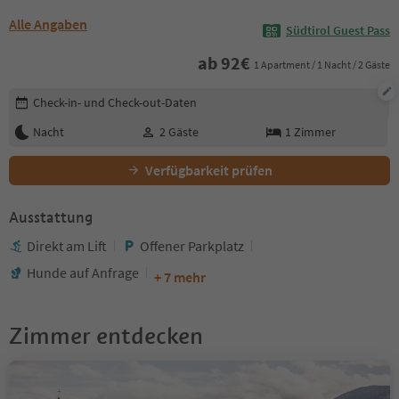
Alle Angaben
Südtirol Guest Pass
ab
92
€
1 Apartment / 1 Nacht / 2 Gäste
Buchungsdetails bearbeiten
Check-in- und Check-out-Daten
Nacht
2
Gäste
1
Zimmer
Verfügbarkeit prüfen
Ausstattung
Direkt am Lift
Offener Parkplatz
Hunde auf Anfrage
+ 7 mehr
Zimmer entdecken