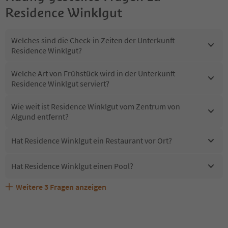
Residence Winklgut
Welches sind die Check-in Zeiten der Unterkunft
Residence Winklgut?
Welche Art von Frühstück wird in der Unterkunft
Residence Winklgut serviert?
Wie weit ist Residence Winklgut vom Zentrum von
Algund entfernt?
Hat Residence Winklgut ein Restaurant vor Ort?
Hat Residence Winklgut einen Pool?
Weitere
3
Fragen anzeigen
Sind Haustiere in der Unterkunft Residence Winklgut
Erhalten die Gäste von Residence Winklgut einen
Welche Services bietet Residence Winklgut?
erlaubt?
Südtirol Guestpass?