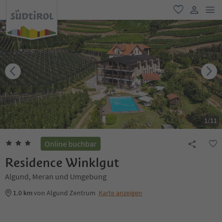
men
favorit
user lin
1
/
11
Online buchbar
Residence Winklgut
Algund, Meran und Umgebung
1.0 km
von Algund Zentrum
Karte anzeigen