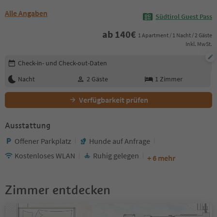
Alle Angaben
Südtirol Guest Pass
ab
140
€
1 Apartment / 1 Nacht / 2 Gäste
Inkl. MwSt.
Buchungsdetails bearbeiten
Check-in- und Check-out-Daten
Nacht
2
Gäste
1
Zimmer
Verfügbarkeit prüfen
Ausstattung
Offener Parkplatz
Hunde auf Anfrage
Kostenloses WLAN
Ruhig gelegen
+ 6 mehr
Zimmer entdecken