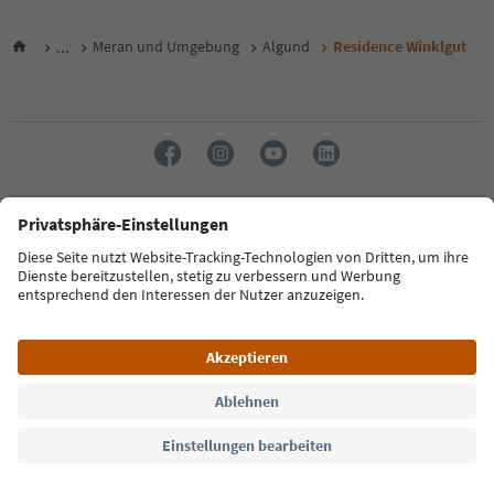
...
Meran und Umgebung
Algund
Residence Winklgut
Sprache: Deutsch
FAQ
Kontakt
Presse
MICE
Datenschutzerklärung
AGB
Impressum
Cookie Policy
Film commission
Über uns
Zugänglichkeitserklärung
Südtirol B2B
© 2026 IDM Südtirol