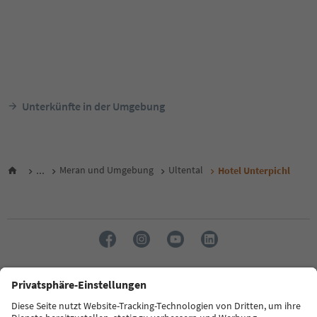
Unterkünfte in der Umgebung
...
Meran und Umgebung
Ultental
Hotel Unterpichl
Sprache: Deutsch