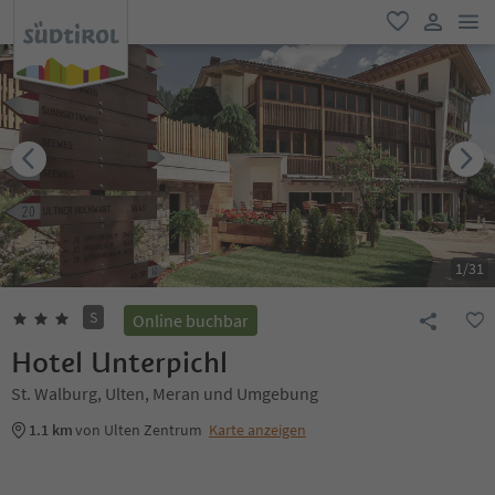
men
favorit
user lin
1
/
31
S
Online buchbar
Hotel Unterpichl
St. Walburg, Ulten, Meran und Umgebung
1.1 km
von Ulten Zentrum
Karte anzeigen