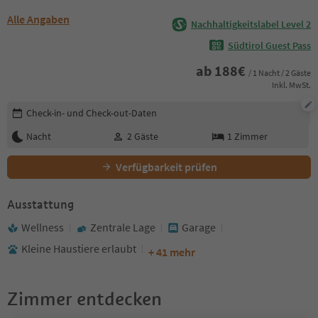
Alle Angaben
Nachhaltigkeitslabel Level 2
Südtirol Guest Pass
ab
188
€
/ 1 Nacht / 2 Gäste
Inkl. MwSt.
Buchungsdetails bearbeiten
Check-in- und Check-out-Daten
Nacht
2
Gäste
1
Zimmer
Verfügbarkeit prüfen
Ausstattung
Wellness
Zentrale Lage
Garage
Kleine Haustiere erlaubt
+ 41 mehr
Zimmer entdecken