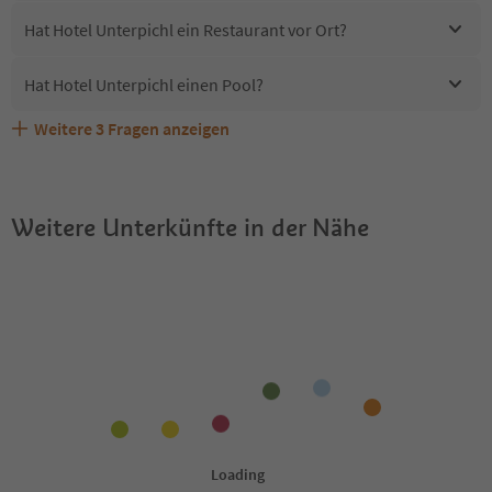
Hat Hotel Unterpichl ein Restaurant vor Ort?
Hat Hotel Unterpichl einen Pool?
Weitere
3
Fragen anzeigen
Sind Haustiere in der Unterkunft Hotel Unterpichl
Erhalten die Gäste von Hotel Unterpichl einen Südtirol
Welche Services bietet Hotel Unterpichl?
erlaubt?
Guestpass?
Weitere Unterkünfte in der Nähe