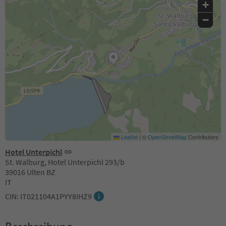
+
−
Leaflet
|
©
OpenStreetMap
Contributors
Hotel Unterpichl
St. Walburg, Hotel Unterpichl 293/b
39016 Ulten BZ
IT
CIN: IT021104A1PYY8IHZ9