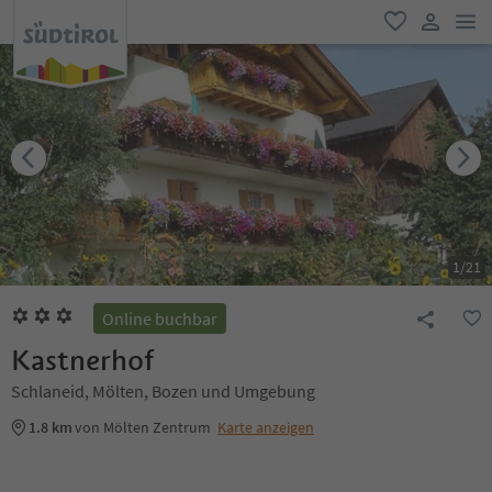
men
favorit
user lin
1
/
21
Online buchbar
Kastnerhof
Schlaneid, Mölten, Bozen und Umgebung
1.8 km
von Mölten Zentrum
Karte anzeigen