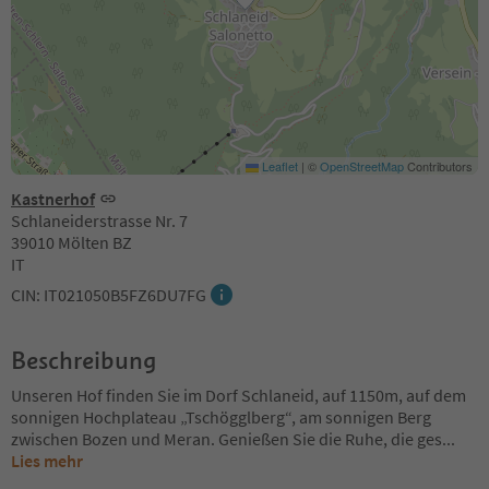
Leaflet
|
©
OpenStreetMap
Contributors
Kastnerhof
Schlaneiderstrasse Nr. 7
39010 Mölten BZ
IT
CIN: IT021050B5FZ6DU7FG
Beschreibung
Unseren Hof finden Sie im Dorf Schlaneid, auf 1150m, auf dem
sonnigen Hochplateau „Tschögglberg“, am sonnigen Berg
zwischen Bozen und Meran. Genießen Sie die Ruhe, die ges
...
Lies mehr