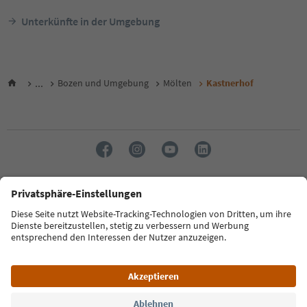
Unterkünfte in der Umgebung
...
Bozen und Umgebung
Mölten
Kastnerhof
Sprache: Deutsch
FAQ
Kontakt
Presse
MICE
Datenschutzerklärung
AGB
Impressum
Cookie Policy
Film commission
Über uns
Zugänglichkeitserklärung
Südtirol B2B