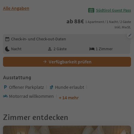
Alle Angaben
Südtirol Guest Pass
ab
88
€
1 Apartment / 1 Nacht / 2 Gäste
Inkl. MwSt.
Buchungsdetails bearbeiten
Check-in- und Check-out-Daten
Nacht
2
Gäste
1
Zimmer
Verfügbarkeit prüfen
Ausstattung
Offener Parkplatz
Hunde erlaubt
Motorrad willkommen
+ 14 mehr
Zimmer entdecken