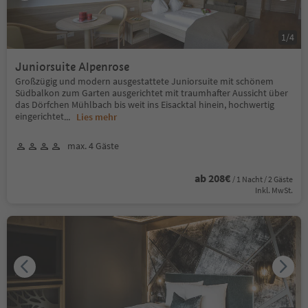
1
/
4
Juniorsuite Alpenrose
Großzügig und modern ausgestattete Juniorsuite mit schönem
Südbalkon zum Garten ausgerichtet mit traumhafter Aussicht über
das Dörfchen Mühlbach bis weit ins Eisacktal hinein, hochwertig
eingerichtet
...
Lies mehr
max. 4 Gäste
ab 208€
/ 1 Nacht / 2 Gäste
Inkl. MwSt.