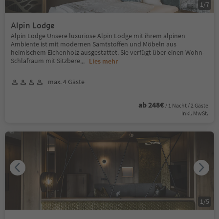
1
/
7
Alpin Lodge
Alpin Lodge Unsere luxuriöse Alpin Lodge mit ihrem alpinen
Ambiente ist mit modernen Samtstoffen und Möbeln aus
heimischem Eichenholz ausgestattet. Sie verfügt über einen Wohn-
Schlafraum mit Sitzbere
...
Lies mehr
max. 4 Gäste
ab 248€
/ 1 Nacht / 2 Gäste
Inkl. MwSt.
1
/
5