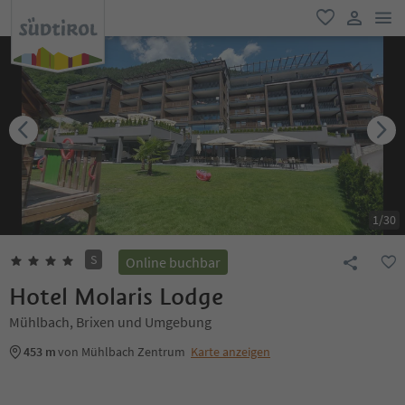
men
favorit
user lin
1
/
30
S
Online buchbar
Hotel Molaris Lodge
Mühlbach, Brixen und Umgebung
453 m
von Mühlbach Zentrum
Karte anzeigen