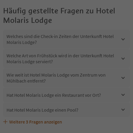
Häufig gestellte Fragen zu
Hotel
Molaris Lodge
Welches sind die Check-in Zeiten der Unterkunft Hotel
Molaris Lodge?
Welche Art von Frühstück wird in der Unterkunft Hotel
Molaris Lodge serviert?
Wie weit ist Hotel Molaris Lodge vom Zentrum von
Mühlbach entfernt?
Hat Hotel Molaris Lodge ein Restaurant vor Ort?
Hat Hotel Molaris Lodge einen Pool?
Weitere
3
Fragen anzeigen
Sind Haustiere in der Unterkunft Hotel Molaris Lodge
Erhalten die Gäste von Hotel Molaris Lodge einen
Welche Services bietet Hotel Molaris Lodge?
erlaubt?
Südtirol Guestpass?