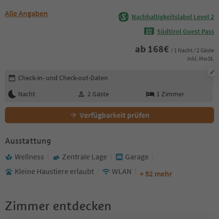
Alle Angaben
Nachhaltigkeitslabel Level 2
Südtirol Guest Pass
ab
168
€
/ 1 Nacht / 2 Gäste
Inkl. MwSt.
Buchungsdetails bearbeiten
Check-in- und Check-out-Daten
Nacht
2
Gäste
1
Zimmer
Verfügbarkeit prüfen
Ausstattung
Wellness
Zentrale Lage
Garage
Kleine Haustiere erlaubt
WLAN
+ 52 mehr
Zimmer entdecken