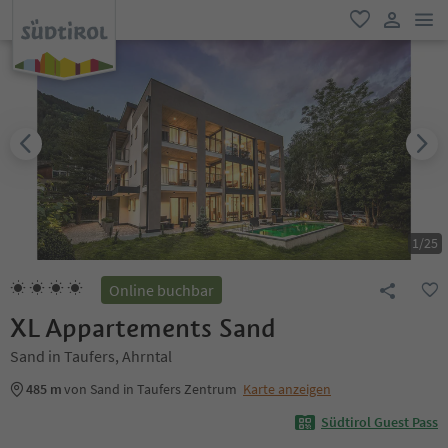
men
favorit
user lin
1
/
25
Online buchbar
XL Appartements Sand
Sand in Taufers, Ahrntal
485 m
von Sand in Taufers Zentrum
Karte anzeigen
Südtirol Guest Pass