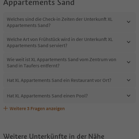
Appartements Sand
Welches sind die Check-in Zeiten der Unterkunft XL
Appartements Sand?
Welche Art von Frühstück wird in der Unterkunft XL
Appartements Sand serviert?
Wie weit ist XL Appartements Sand vom Zentrum von
Sand in Taufers entfernt?
Hat XL Appartements Sand ein Restaurant vor Ort?
Hat XL Appartements Sand einen Pool?
Weitere
3
Fragen anzeigen
Sind Haustiere in der Unterkunft XL Appartements Sand
Erhalten die Gäste von XL Appartements Sand einen
Welche Services bietet XL Appartements Sand?
erlaubt?
Südtirol Guestpass?
Weitere Unterkünfte in der Nähe