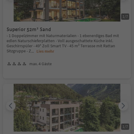
1
/
7
Superior 52m² Sand
- 1 Doppelzimmer mit Naturmaterialien - 1 ebenerdiges Bad mit
edlen Naturschieferplatten - Voll ausgeschattete Küche inkl.
Geschirrspüler - 49° Zoll Smart TV - 45 m² Terrasse mit Rattan
Sitzgruppe - Z
...
Lies mehr
max. 4 Gäste
1
/
7