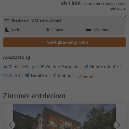
ab
180
€
1 Apartment / 1 Nacht / 2 Gäste
Inkl. MwSt.
Buchungsdetails bearbeiten
Check-in- und Check-out-Daten
Nacht
2
Gäste
1
Zimmer
Verfügbarkeit prüfen
Ausstattung
Zentrale Lage
Offener Parkplatz
Hunde erlaubt
WLAN
Familien
Skibus
+ 8 mehr
Zimmer entdecken