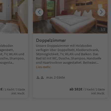
1
/
2
Doppelzimmer
Holzboden
Unsere Doppelzimmer mit Holzboden
agenbett,
verfügen über Doppelbett, Kleiderschrank,
eit, TV, WLAN und
Sitzmöglichkeit, TV, WLAN und Balkon. Das
Dusche, Shampoo,
Bad ist mit WC, Dusche, Shampoo, Handseife
ausgesta
...
und Haartrockner ausgestattet. Bettwäsc
...
Lies mehr
max. 2 Gäste
2€
ab 162€
/ 1 Nacht / 2 Gäste
/ 1 Nacht / 2 Gäste
Inkl. MwSt.
Inkl. MwSt.