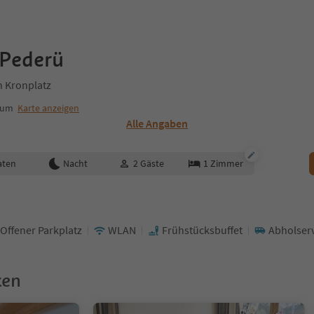
 Pederü
n Kronplatz
trum
Karte anzeigen
Alle Angaben
aten
Nacht
2
Gäste
1
Zimmer
Offener Parkplatz
WLAN
Frühstücksbuffet
Abholser
ken