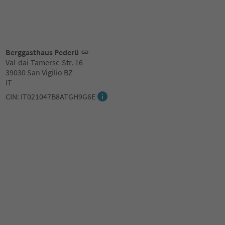
Berggasthaus Pederü
Val-dai-Tamersc-Str. 16
39030 San Vigilio BZ
IT
CIN: IT021047B8ATGH9G6E