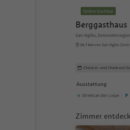
Online buchbar
Berggasthaus
San Vigilio, Dolomitenregio
10.7 km
von San Vigilio Zen
Buchungsdetails bearbeiten
Check-in- und Check-out-D
Ausstattung
Direkt an der Loipe
Zimmer entdec