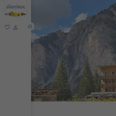
menu link
favorit
user link