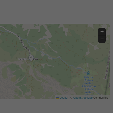
+
−
Leaflet
|
©
OpenStreetMap
Contributors