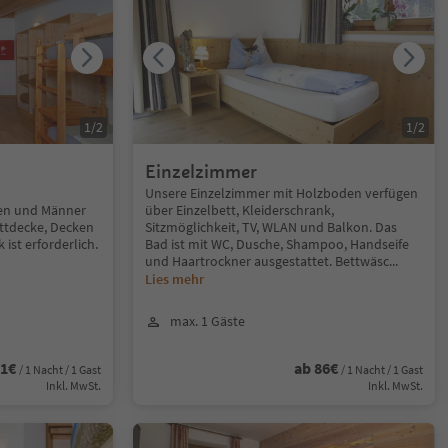
1
/
2
1
/
2
Einzelzimmer
Unsere Einzelzimmer mit Holzboden verfügen
uen und Männer
über Einzelbett, Kleiderschrank,
ettdecke, Decken
Sitzmöglichkeit, TV, WLAN und Balkon. Das
 ist erforderlich.
Bad ist mit WC, Dusche, Shampoo, Handseife
und Haartrockner ausgestattet. Bettwäsc
...
Lies mehr
max. 1 Gäste
61€
ab 86€
/ 1 Nacht / 1 Gast
/ 1 Nacht / 1 Gast
Inkl. MwSt.
Inkl. MwSt.