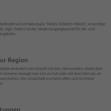
befindet sich im Naturpark "FANES-SENNES-PRAGS", erreichbar
t. Vigil. Pederü ist der ideale Ausgangspunkt für Ski- und
angläufer.
zur Region
platz verändert sein Gesicht mit den Jahreszeiten, bleibt aber
Im Sommer bewegt man sich zu Fuß oder mit dem Fahrrad, im
eeschuhen. Die Landschaft erscheint offen und ist immer
hr
rtungen