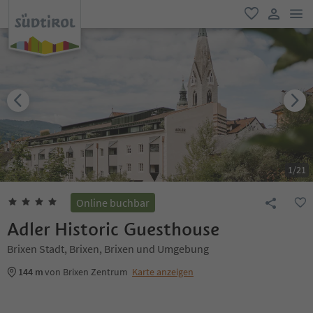
men
favorit
user lin
1
/
21
Online buchbar
Adler Historic Guesthouse
Brixen Stadt, Brixen, Brixen und Umgebung
144 m
von Brixen Zentrum
Karte anzeigen