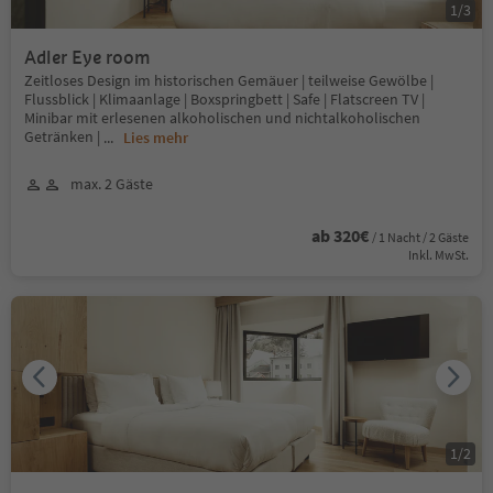
1
/
3
Adler Eye room
Zeitloses Design im historischen Gemäuer | teilweise Gewölbe |
Flussblick | Klimaanlage | Boxspringbett | Safe | Flatscreen TV |
Minibar mit erlesenen alkoholischen und nichtalkoholischen
Getränken |
...
Lies mehr
max. 2 Gäste
ab 320€
/ 1 Nacht / 2 Gäste
Inkl. MwSt.
1
/
2