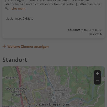
| Boxspringbett | Safe | Flatscreen TV | Minibar mit erlesenen
alkoholischen und nichtalkoholischen Getränken | Kaffeemaschine |
R
...
Lies mehr
max. 2 Gäste
ab 350€
/ 1 Nacht / 2 Gäste
Inkl. MwSt.
Weitere Zimmer anzeigen
Standort
+
−