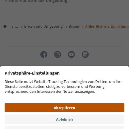
Unterkünfte in der Umgebung
...
Brixen und Umgebung
Brixen
Adler Historic Guesthou
Sprache: Deutsch
FAQ
Kontakt
Presse
MICE
Datenschutzerklärung
AGB
Impressum
Cookie Policy
Film commission
Über uns
Zugänglichkeitserklärung
Südtirol B2B
© 2026 IDM Südtirol