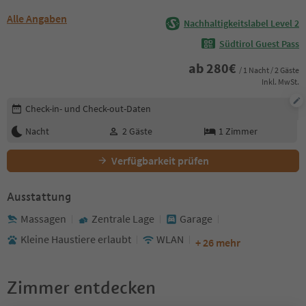
Alle Angaben
Nachhaltigkeitslabel Level 2
Südtirol Guest Pass
ab
280
€
/ 1 Nacht / 2 Gäste
Inkl. MwSt.
Buchungsdetails bearbeiten
Check-in- und Check-out-Daten
Nacht
2
Gäste
1
Zimmer
Verfügbarkeit prüfen
Ausstattung
Massagen
Zentrale Lage
Garage
Kleine Haustiere erlaubt
WLAN
+ 26 mehr
Zimmer entdecken