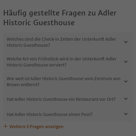
Häufig gestellte Fragen zu
Adler
Historic Guesthouse
Welches sind die Check-in Zeiten der Unterkunft Adler
Historic Guesthouse?
Welche Art von Frühstück wird in der Unterkunft Adler
Historic Guesthouse serviert?
Wie weit ist Adler Historic Guesthouse vom Zentrum von
Brixen entfernt?
Hat Adler Historic Guesthouse ein Restaurant vor Ort?
Hat Adler Historic Guesthouse einen Pool?
Weitere
3
Fragen anzeigen
Sind Haustiere in der Unterkunft Adler Historic
Erhalten die Gäste von Adler Historic Guesthouse einen
Welche Services bietet Adler Historic Guesthouse?
Guesthouse erlaubt?
Südtirol Guestpass?