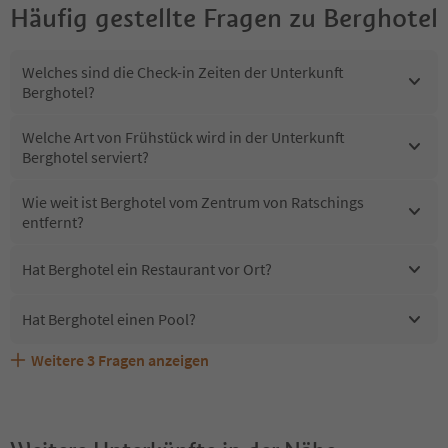
Häufig gestellte Fragen zu
Berghotel
Welches sind die Check-in Zeiten der Unterkunft
Berghotel?
Welche Art von Frühstück wird in der Unterkunft
Berghotel serviert?
Wie weit ist Berghotel vom Zentrum von Ratschings
entfernt?
Hat Berghotel ein Restaurant vor Ort?
Hat Berghotel einen Pool?
Weitere
3
Fragen anzeigen
Erhalten die Gäste von Berghotel einen Südtirol
Sind Haustiere in der Unterkunft Berghotel erlaubt?
Welche Services bietet Berghotel?
Guestpass?