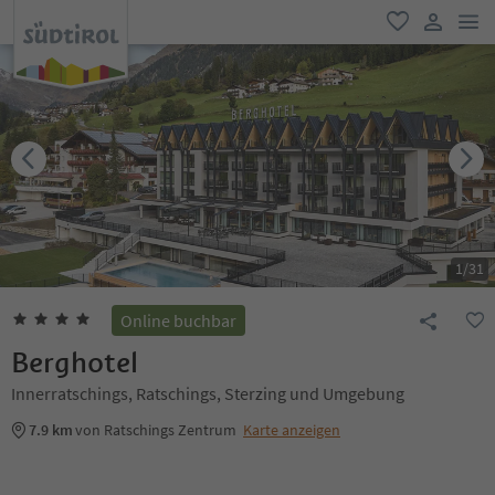
men
favorit
user lin
1
/
31
Online buchbar
Berghotel
Innerratschings, Ratschings, Sterzing und Umgebung
7.9 km
von Ratschings Zentrum
Karte anzeigen