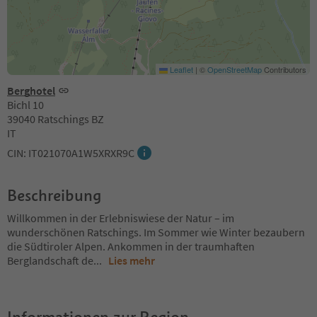
Leaflet
|
©
OpenStreetMap
Contributors
Berghotel
Bichl 10
39040 Ratschings BZ
IT
CIN: IT021070A1W5XRXR9C
Beschreibung
Willkommen in der Erlebniswiese der Natur – im
wunderschönen Ratschings. Im Sommer wie Winter bezaubern
die Südtiroler Alpen. Ankommen in der traumhaften
Berglandschaft de
...
Lies mehr
Informationen zur Region