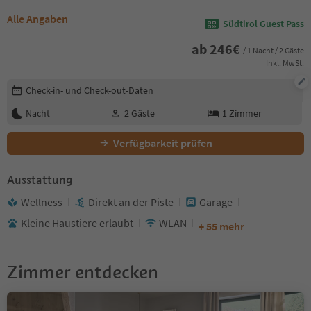
Alle Angaben
Südtirol Guest Pass
ab
246
€
/ 1 Nacht / 2 Gäste
Inkl. MwSt.
Buchungsdetails bearbeiten
Check-in- und Check-out-Daten
Nacht
2
Gäste
1
Zimmer
Verfügbarkeit prüfen
Ausstattung
Wellness
Direkt an der Piste
Garage
Kleine Haustiere erlaubt
WLAN
+ 55 mehr
Zimmer entdecken