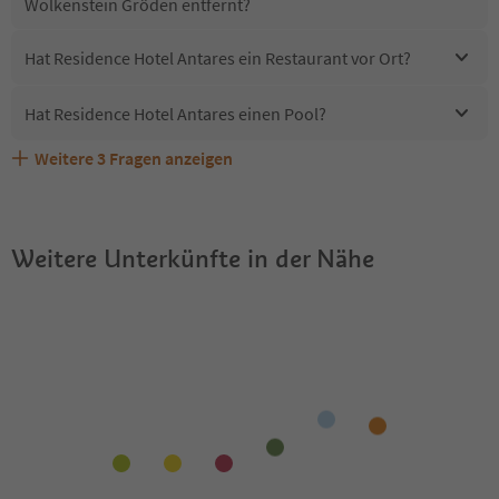
Wolkenstein Gröden entfernt?
Hat Residence Hotel Antares ein Restaurant vor Ort?
Hat Residence Hotel Antares einen Pool?
Weitere
3
Fragen anzeigen
Sind Haustiere in der Unterkunft Residence Hotel
Erhalten die Gäste von Residence Hotel Antares einen
Welche Services bietet Residence Hotel Antares?
Antares erlaubt?
Südtirol Guestpass?
Weitere Unterkünfte in der Nähe