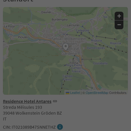
+
−
Leaflet
|
©
OpenStreetMap
Contributors
Residence Hotel Antares
Streda Mëisules 193
39048 Wolkenstein Gröden BZ
IT
CIN: IT021089B47SNNETHZ