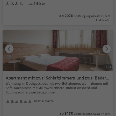
max. 4 Gäste
ab 207€
bei Belegung 4 Gäste / Nacht
Inkl. MwSt.
1
/
13
Apartment mit zwei Schlafzimmern und zwei Bäder
für 6 Personen
Wohnung im Dachgeschoss mit zwei Bettzimmer, Wohnzimmer mit
Sofa, Kochnische mit Mikrowellenherd, Induktionsherd und
Spülmaschine, zwei Badezimmer.
max. 6 Gäste
ab 347€
bei Belegung 6 Gäste / Nacht