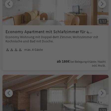
1
/
12
Economy Apartment mit Schlafzimmer für 4
Personen
Economy Wohnung mit Doppel-Bett Zimmer, Wohnzimmer mit
Kochnische und Bad mit Dusche.
max. 4 Gäste
ab 186€
bei Belegung 4 Gäste / Nacht
Inkl. MwSt.
1
/
15