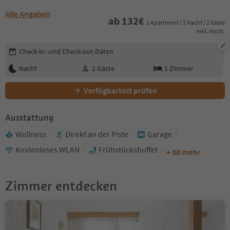
Alle Angaben
ab
132
€
1 Apartment / 1 Nacht / 2 Gäste
Inkl. MwSt.
Buchungsdetails bearbeiten
Check-in- und Check-out-Daten
Nacht
2
Gäste
1
Zimmer
Verfügbarkeit prüfen
Ausstattung
Wellness
Direkt an der Piste
Garage
Kostenloses WLAN
Frühstücksbuffet
+ 38 mehr
Zimmer entdecken