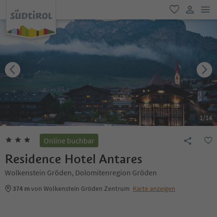
men
favorit
user lin
1
/
14
Online buchbar
Residence Hotel Antares
Wolkenstein Gröden, Dolomitenregion Gröden
374 m
von Wolkenstein Gröden Zentrum
Karte anzeigen