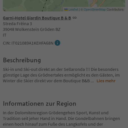
Leaflet
|
©
OpenStreetMap
Contributors
Garni-Hotel Giardin Boutique B & B
Streda Frëina 3
39048 Wolkenstein Gröden BZ
IT
CIN: IT021089A1KEHFA68N
Beschreibung
Ski-in und Ski-out direkt an der Sellaronda !!! Die besonders
günstige Lage des Grödnertales ermöglicht es den Gästen, im
Winter die Skier direkt vor dem Boutique B&B
...
Lies mehr
Informationen zur Region
In der Dolomitenregion Grödengehen Sport, Kunst und
Tradition seit jeher Hand in Hand. Die Gondelbahnen bringen
einen hoch hinauf zum Fuße des Langkofels und der