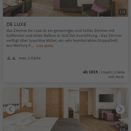
1
/
4
DE LUXE
das Zimmer De Luxe ist ein geräumiges und helles Zimmer mit
Eckfenster und einen Balkon in Süd/Ost Ausrichtung. • Das Zimmer
verfügt über luxuriöse Möbel, ein sehr komfortables Doppelbett
aus Memory-F
...
Lies mehr
max. 2 Gäste
ab 161€
/ 1 Nacht / 2 Gäste
Inkl. MwSt.
1
/
5