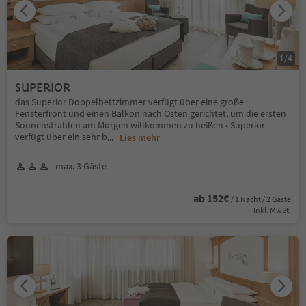
1
/
4
SUPERIOR
das Superior Doppelbettzimmer verfügt über eine große
Fensterfront und einen Balkon nach Osten gerichtet, um die ersten
Sonnenstrahlen am Morgen willkommen zu heißen • Superior
verfügt über ein sehr b
...
Lies mehr
max. 3 Gäste
ab 152€
/ 1 Nacht / 2 Gäste
Inkl. MwSt.