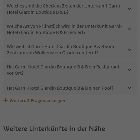
Welches sind die Check-in Zeiten der Unterkunft Garni-
Hotel Giardin Boutique B & B?
Welche Art von Frühstück wird in der Unterkunft Garni-
Hotel Giardin Boutique B & B serviert?
Wie weit ist Garni-Hotel Giardin Boutique B & B vom
Zentrum von Wolkenstein Gröden entfernt?
Hat Garni-Hotel Giardin Boutique B & B ein Restaurant
vor Ort?
Hat Garni-Hotel Giardin Boutique B & B einen Pool?
Weitere
3
Fragen anzeigen
Sind Haustiere in der Unterkunft Garni-Hotel Giardin
Welche Services bietet Garni-Hotel Giardin Boutique B &
Erhalten die Gäste von Garni-Hotel Giardin Boutique B &
Boutique B & B erlaubt?
B?
B einen Südtirol Guestpass?
Weitere Unterkünfte in der Nähe