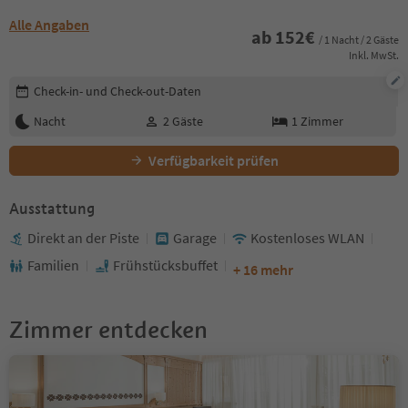
Alle Angaben
ab
152
€
/ 1 Nacht / 2 Gäste
Inkl. MwSt.
Buchungsdetails bearbeiten
Check-in- und Check-out-Daten
Nacht
2
Gäste
1
Zimmer
Verfügbarkeit prüfen
Ausstattung
Direkt an der Piste
Garage
Kostenloses WLAN
Familien
Frühstücksbuffet
+ 16 mehr
Zimmer entdecken