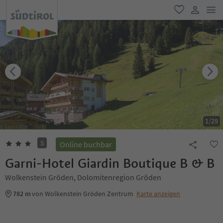
men
favorit
user lin
1
/
29
S
Online buchbar
Garni-Hotel Giardin Boutique B & B
Wolkenstein Gröden, Dolomitenregion Gröden
782 m
von Wolkenstein Gröden Zentrum
Karte anzeigen