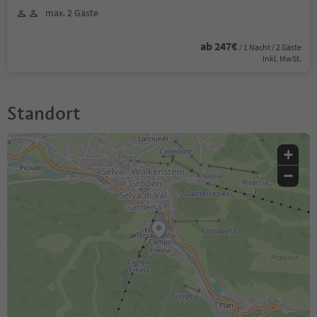
max. 2 Gäste
ab 247€
/ 1 Nacht / 2 Gäste
Inkl. MwSt.
Standort
+
−