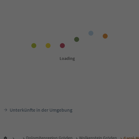
Unterkünfte in der Umgebung
...
Dolomitenregion Gröden
Wolkenstein Gröden
Garni-H