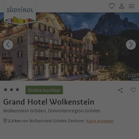
men
favorit
user lin
1
/
11
Online buchbar
Grand Hotel Wolkenstein
Wolkenstein Gröden, Dolomitenregion Gröden
2.0 km
von Wolkenstein Gröden Zentrum
Karte anzeigen