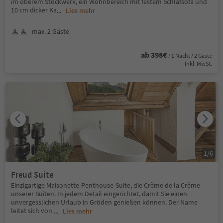
im oberem Stockwerk, ein Wohnbereich mit festem Schlafsofa und
10 cm dicker Ka
...
Lies mehr
max. 2 Gäste
ab 398€
/ 1 Nacht / 2 Gäste
Inkl. MwSt.
1
/
6
Freud Suite
Einzigartige Maisonette-Penthouse-Suite, die Crème de la Crème
unserer Suiten. In jedem Detail eingerichtet, damit Sie einen
unvergesslichen Urlaub in Gröden genießen können. Der Name
leitet sich von
...
Lies mehr