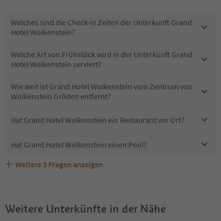
Welches sind die Check-in Zeiten der Unterkunft Grand
Hotel Wolkenstein?
Welche Art von Frühstück wird in der Unterkunft Grand
Hotel Wolkenstein serviert?
Wie weit ist Grand Hotel Wolkenstein vom Zentrum von
Wolkenstein Gröden entfernt?
Hat Grand Hotel Wolkenstein ein Restaurant vor Ort?
Hat Grand Hotel Wolkenstein einen Pool?
Weitere
3
Fragen anzeigen
Sind Haustiere in der Unterkunft Grand Hotel
Erhalten die Gäste von Grand Hotel Wolkenstein einen
Welche Services bietet Grand Hotel Wolkenstein?
Wolkenstein erlaubt?
Südtirol Guestpass?
Weitere Unterkünfte in der Nähe