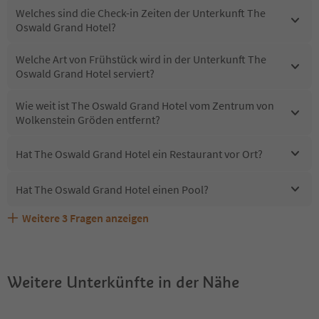
Welches sind die Check-in Zeiten der Unterkunft The
Oswald Grand Hotel?
Welche Art von Frühstück wird in der Unterkunft The
Oswald Grand Hotel serviert?
Wie weit ist The Oswald Grand Hotel vom Zentrum von
Wolkenstein Gröden entfernt?
Hat The Oswald Grand Hotel ein Restaurant vor Ort?
Hat The Oswald Grand Hotel einen Pool?
Weitere
3
Fragen anzeigen
Sind Haustiere in der Unterkunft The Oswald Grand
Erhalten die Gäste von The Oswald Grand Hotel einen
Welche Services bietet The Oswald Grand Hotel?
Hotel erlaubt?
Südtirol Guestpass?
Weitere Unterkünfte in der Nähe