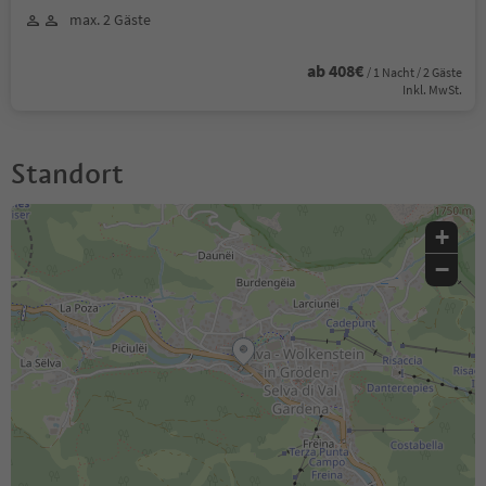
max. 2 Gäste
ab 408€
/ 1 Nacht / 2 Gäste
Inkl. MwSt.
Standort
+
−