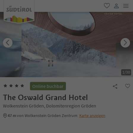
men
favorit
user lin
1
/
30
Online buchbar
The Oswald Grand Hotel
Wolkenstein Gröden, Dolomitenregion Gröden
47 m
von Wolkenstein Gröden Zentrum
Karte anzeigen