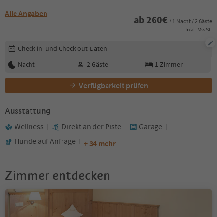
Alle Angaben
ab
260
€
/ 1 Nacht / 2 Gäste
Inkl. MwSt.
Buchungsdetails bearbeiten
Check-in- und Check-out-Daten
Nacht
2
Gäste
1
Zimmer
Verfügbarkeit prüfen
Ausstattung
Wellness
Direkt an der Piste
Garage
Hunde auf Anfrage
+ 34 mehr
Zimmer entdecken