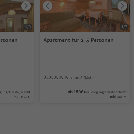
1
/
3
1
/
7
-5 Personen
Apartment für 2-5 Personen
max. 5 Gäste
ab 150€
gung 3 Gäste / Nacht
bei Belegung 2 Gäste / Nacht
Inkl. MwSt.
Inkl. MwSt.