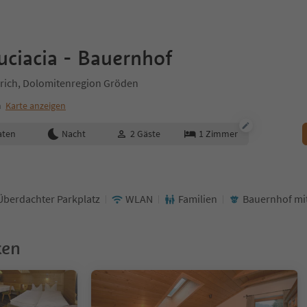
ciacia - Bauernhof
rich, Dolomitenregion Gröden
m
Karte anzeigen
aten
Nacht
2
Gäste
1
Zimmer
Überdachter Parkplatz
WLAN
Familien
Bauernhof mi
ken