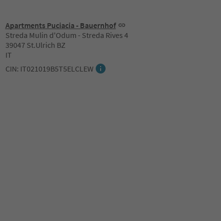
Apartments Puciacia - Bauernhof
Streda Mulin d'Odum - Streda Rives 4
39047 St.Ulrich BZ
IT
CIN: IT021019B5T5ELCLEW