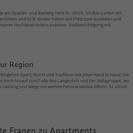
age am Spazier- und Radweg nach St. Ulrich. Großer Garten mit
estühlen und Grill. Kinder haben viel Platz zum Austoben und
seren Hochlandrindern zusehen. Stallbesichtigung mit
zur Region
engehen Sport, Kunst und Tradition seit jeher Hand in Hand. Die
n hoch hinauf zum Fuße des Langkofels und der Sellagruppe, wo
ie Saslong und Wege mit weitem Panoramablick öffnen. St. Ulrich
te Fragen zu
Apartments