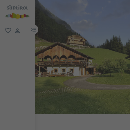
menu link
favorit
user link