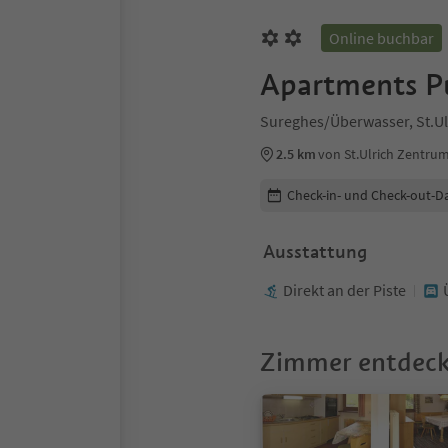
Online buchbar
Apartments Pu
Sureghes/Überwasser, St.Ul
2.5 km
von St.Ulrich Zentru
Buchungsdetails bearbeiten
Check-in- und Check-out-D
Ausstattung
Direkt an der Piste
Zimmer entdec