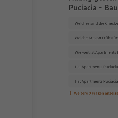
Puciacia - Ba
Welches sind die Check-
Welche Art von Frühstück
Wie weit ist Apartments
Hat Apartments Puciacia
Hat Apartments Puciacia
Weitere
3
Fragen anzeig
Sind Haustiere in der U
Welche Services bietet 