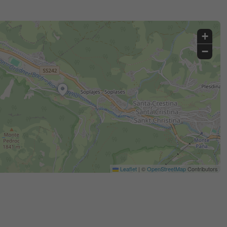
+
−
Leaflet
|
©
OpenStreetMap
Contributors