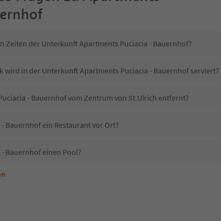
uernhof
in Zeiten der Unterkunft Apartments Puciacia - Bauernhof?
 wird in der Unterkunft Apartments Puciacia - Bauernhof serviert?
 Puciacia - Bauernhof vom Zentrum von St.Ulrich entfernt?
 - Bauernhof ein Restaurant vor Ort?
 - Bauernhof einen Pool?
en
nterkunft Apartments Puciacia - Bauernhof erlaubt?
Apartments Puciacia - Bauernhof?
Erhalten die Gäste von Apartments Puciacia - Bauernhof einen Südtirol Guestpass?