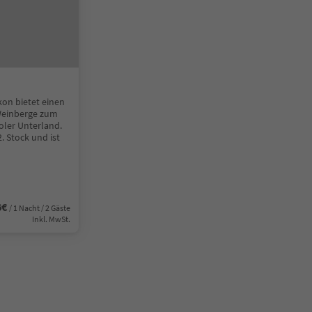
on bietet einen
Weinberge zum
oler Unterland.
. Stock und ist
6€
/ 1 Nacht / 2 Gäste
Inkl. MwSt.