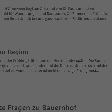
nhof Ohnewein liegt am Ortsrand von St. Pauls und ist ein
punkt für Wanderungen und Radtouren. Ob Zimmer mit Frühstück
nnen Ihren Urlaub bei uns ganz nach Ihren Bedürfnissen planen.
zur Region
nnt der Frühling früher und der Herbst endet später. Die Sonne
rge reihen sich aneinander und die Düfte verändern sich mit den
in tief verwurzelt, aber er ist nicht der einzige Protagonist
...
te Fragen zu
Bauernhof