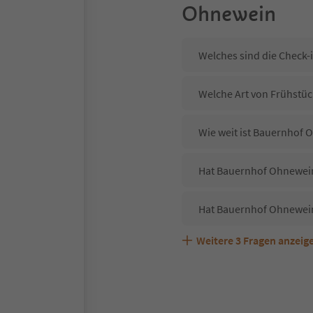
Ohnewein
Welches sind die Check-
Welche Art von Frühstüc
Wie weit ist Bauernhof
Hat Bauernhof Ohnewein 
Hat Bauernhof Ohnewein
Weitere
3
Fragen anzeig
Sind Haustiere in der U
Welche Services bietet