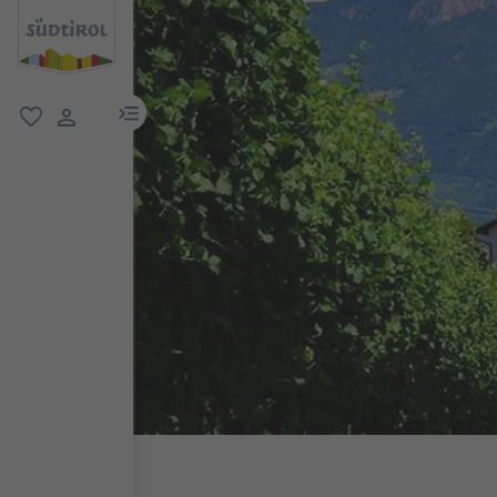
menu link
favorit
user link