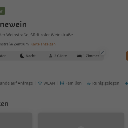
ar
newein
 der Weinstraße, Südtiroler Weinstraße
instraße Zentrum
Karte anzeigen
aten
Nacht
2
Gäste
1
Zimmer
unde auf Anfrage
WLAN
Familien
Ruhig gelegen
ken