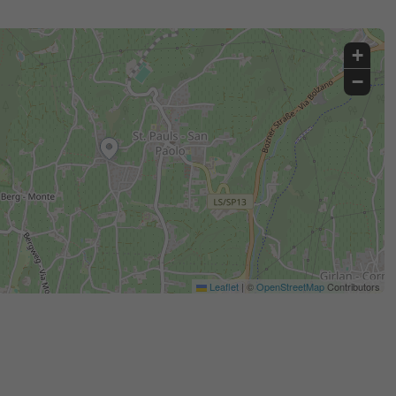
+
−
Leaflet
|
©
OpenStreetMap
Contributors