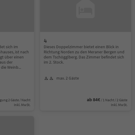
4
et sich im
Dieses Doppelzimmer bietet einen Blick in
hauses, ist nach
Richtung Norden zu den Meraner Bergen und
gt über einen
dem Tschögglberg. Das Zimmer befindet sich
 aus der
im 2. Stock.
 die Weinb
...
max. 2 Gäste
ab 84€
gung 2 Gäste / Nacht
/ 1 Nacht / 2 Gäste
Inkl. MwSt.
Inkl. MwSt.