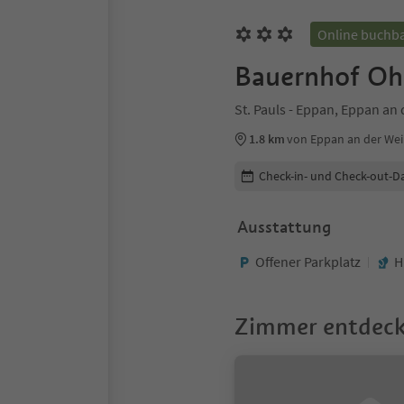
Online buchb
Bauernhof Oh
St. Pauls - Eppan, Eppan an
1.8 km
von Eppan an der We
Buchungsdetails bearbeiten
Check-in- und Check-out-D
Ausstattung
Offener Parkplatz
H
Zimmer entdec