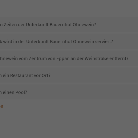
in Zeiten der Unterkunft Bauernhof Ohnewein?
k wird in der Unterkunft Bauernhof Ohnewein serviert?
 Ohnewein vom Zentrum von Eppan an der Weinstraße entfernt?
ein Restaurant vor Ort?
 einen Pool?
en
nterkunft Bauernhof Ohnewein erlaubt?
 Bauernhof Ohnewein?
Erhalten die Gäste von Bauernhof Ohnewein einen Südtirol Guestpass?