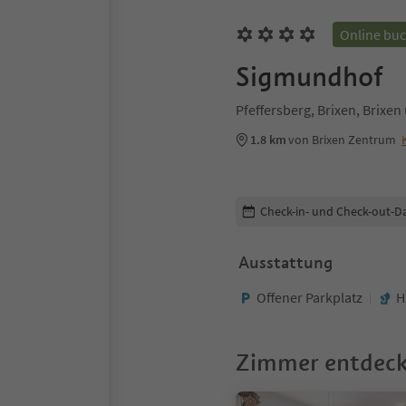
Online bu
Sigmundhof
Pfeffersberg, Brixen, Brix
1.8 km
von Brixen Zentrum
Buchungsdetails bearbeiten
Check-in- und Check-out-D
Ausstattung
Offener Parkplatz
H
Zimmer entdec