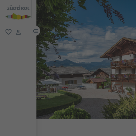
menu link
favorit
user link