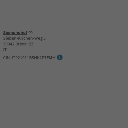
Sigmundhof
Sieben-Kirchen-Weg 5
39042 Brixen BZ
IT
CIN: IT021011B5HK2P7EMM