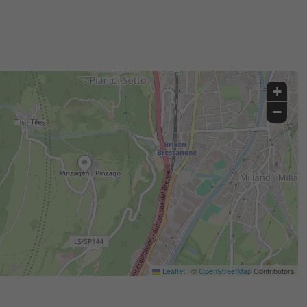
+
−
Leaflet
|
©
OpenStreetMap
Contributors