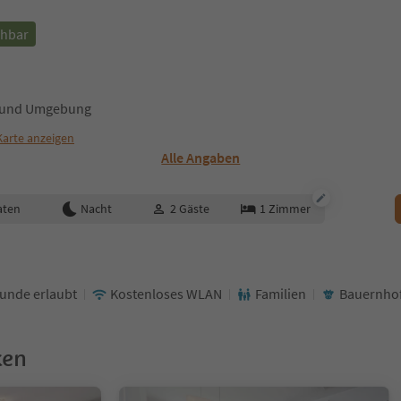
chbar
en und Umgebung
Karte anzeigen
Alle Angaben
aten
Nacht
2
Gäste
1
Zimmer
unde erlaubt
Kostenloses WLAN
Familien
Bauernhof
ken