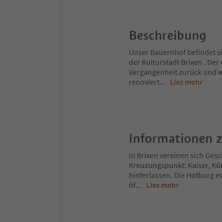
Beschreibung
Unser Bauernhof befindet si
der Kulturstadt Brixen . Der
Vergangenheit zurück und w
renoviert
...
Lies mehr
Informationen 
In Brixen vereinen sich Gesch
Kreuzungspunkt: Kaiser, Kü
hinterlassen. Die Hofburg er
öf
...
Lies mehr