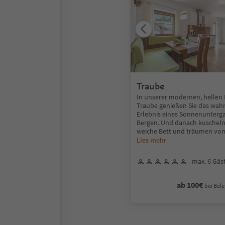
Traube
In unserer modernen, helle
Traube genießen Sie das wah
Erlebnis eines Sonnenunterg
Bergen. Und danach kuscheln 
weiche Bett und träumen v
Lies mehr
max. 6 Gäs
ab 100€
bei Bele