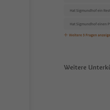
Hat Sigmundhof ein Rest
Hat Sigmundhof einen P
Weitere
3
Fragen anzeig
Sind Haustiere in der U
Welche Services bietet
Weitere Unterkü