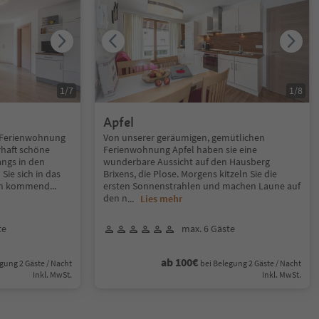
1
/
7
1
/
8
Apfel
n Ferienwohnung
Von unserer geräumigen, gemütlichen
rhaft schöne
Ferienwohnung Apfel haben sie eine
angs in den
wunderbare Aussicht auf den Hausberg
Sie sich in das
Brixens, die Plose. Morgens kitzeln Sie die
om kommend
...
ersten Sonnenstrahlen und machen Laune auf
den n
...
Lies mehr
te
max. 6 Gäste
ab 100€
gung 2 Gäste / Nacht
bei Belegung 2 Gäste / Nacht
Inkl. MwSt.
Inkl. MwSt.