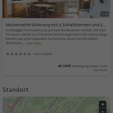
1
/
14
Maisonnette-Wohnung mit 2 Schlafzimmern und 2
Südterrassen
Großzügige Ferienwohnung auf zwei Stockwerken verteilt, mit zwei
Terrassen, die bis zu 6 Personen beherbergen kann.Die untere Etage
besteht aus einer separaten Kochnische, einem komfortablen
Wohnberei
...
Lies mehr
max. 6 Gäste
ab 144€
bei Belegung 6 Gäste / Nacht
Inkl. MwSt.
Standort
+
−