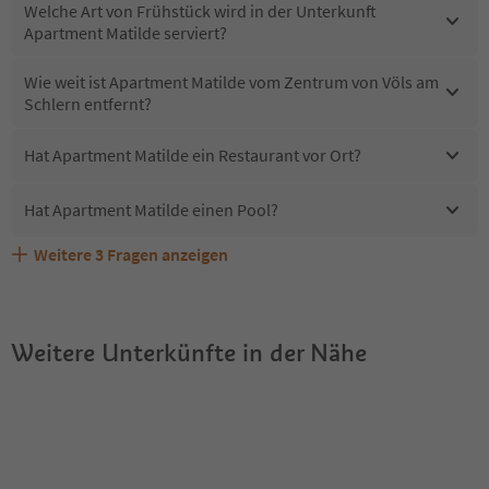
Welche Art von Frühstück wird in der Unterkunft
Apartment Matilde serviert?
Wie weit ist Apartment Matilde vom Zentrum von Völs am
Schlern entfernt?
Hat Apartment Matilde ein Restaurant vor Ort?
Hat Apartment Matilde einen Pool?
Weitere
3
Fragen anzeigen
Sind Haustiere in der Unterkunft Apartment Matilde
Erhalten die Gäste von Apartment Matilde einen Südtirol
Welche Services bietet Apartment Matilde?
erlaubt?
Guestpass?
Weitere Unterkünfte in der Nähe