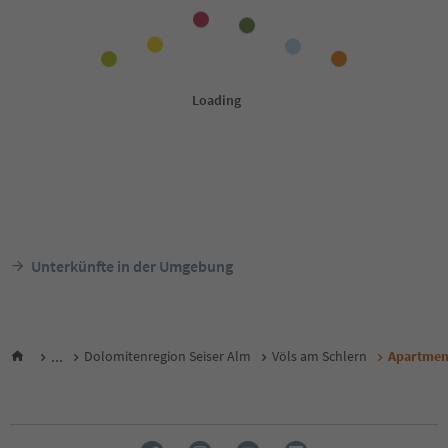
Unterkünfte in der Umgebung
...
Dolomitenregion Seiser Alm
Völs am Schlern
Apartmen