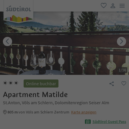
men
favorit
user lin
1
/
16
Online buchbar
Apartment Matilde
St.Anton, Völs am Schlern, Dolomitenregion Seiser Alm
805 m
von Völs am Schlern Zentrum
Karte anzeigen
Südtirol Guest Pass