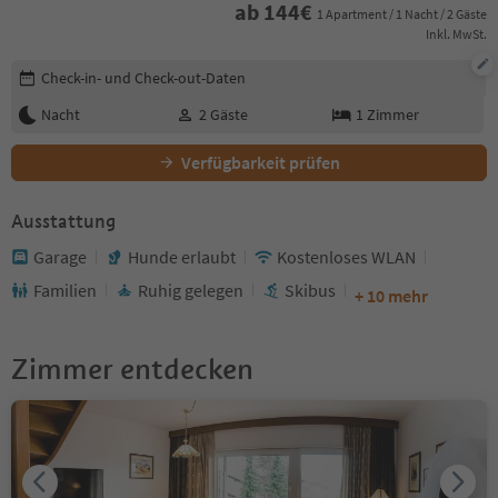
ab
144
€
1 Apartment / 1 Nacht / 2 Gäste
Inkl. MwSt.
Buchungsdetails bearbeiten
Check-in- und Check-out-Daten
Nacht
2
Gäste
1
Zimmer
Verfügbarkeit prüfen
Ausstattung
Garage
Hunde erlaubt
Kostenloses WLAN
Familien
Ruhig gelegen
Skibus
+ 10 mehr
Zimmer entdecken